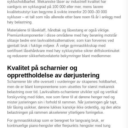
syklusholdbarhet. Mekaniske låser av industriell kvalitet har
vanligvis en syklusgrad på 100 000 eller mer, mens lavere
kvalitetsutstyr kan begynne å svikte innenfor 20 000–30 000
sykluser – et tall som nås allerede etter bare noen få år i anlegg med
høy belastning.
Materialene til låseklaff, håndtak og låsestang er også viktige.
Premiumkomponenter i disse områdene med høy berøring motstår
slitasje bedre enn lavkvalitetsalternativer, som kan forverres ved
gjentatt bruk i fuktige miljøer. Å velge gymnastikkskap med
sertifisert låsehårdvare med høy syklusytelse sikrer driftskontinuitet
og reduserer sikkerhetsrelaterte bekymringer blant medlemmer.
Kvalitet på scharnier og
opprettholdelse av dørjustering
Scharnierer blir ofte oversett i vurderinger av skapenes holdbarhet,
men de er blant komponentene som utsettes for størst mekanisk
belastning over tid. Lavkvalitets-scharnierer utvikler spil og vertikal
forskyvning med tiden, noe som fører til at dørene henger ned og
mister justeringen sin i forhold til rammen. Når justeringen går tapt,
blir låsing usikker, dørene lukkes kanskje ikke ordentlig, og den økte
belastningen på rammen akselererer ytterligere forringelse.
For gymnastikkskap som er beregnet for langvarig bruk, er
kontinuerlige piano-hengsler eller flerpunkts hengsler med tung