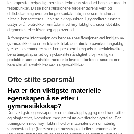
lastkapasitet betydelig mer slitesterke enn standard hengsler med to
festepunkter. Disse konstruksjonene fordeler dørens vekt og
driftsbelastning over en lengre kontaktflate, noe som hindrer at
slitasje konsentreres i isolerte svingpunkter. Høykvalitets rustfritt
utstyr er å foretrekke i områder med høy fuktighet, siden det ikke
degraderes eller låser seg opp over tid.
Å forespørre informasjon om hengselspesifikasjoner ved innkjøp av
gymnastikkskap er en teknisk tiltak som direkte påvirker langsiktig
ytelse. Leverandører som kan presisere hengsels materialekvalitet,
belastningskapasitet og syklus-sliteståndighet tilbyr vanligvis
produkter som er utviklet med ekte levetid i tankene, snarere enn
bare visuell attraktivitet ved salgsøyeblikket.
Ofte stilte spørsmål
Hva er den viktigste materielle
egenskapen å se etter i
gymnastikkskap?
Den viktigste egenskapen er en materialoppbygging med høy tetthet
og slagfasthet, kombinert med premium overflatebeskyttelse. For
treningsrom med høyt fuktinnhold er materialer som er naturlig
vannbestandige (for eksempel massiv plast eller sammansatte