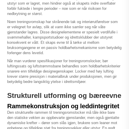
utstyr som er lagret, men hindrer også at skapets indre overflater
forblir fuktede i lengre perioder – noe som er når risikoen for
nedbrytning er størst.
Noen treningsromskap har skrånende tak og interiørutførelser som
er velegnet for avløp, slik at vann ikke samler seg når våte
gjenstander lagres. Disse designelementene er spesielt verdifulle i
svømmehaller, kampsportstudioer og idrettsklubber der utstyret
konsekvent er vått. Et skaps evne til å tørke ut mellom
bruksomgangene er en passiv holdbarhetsmekanisme som betydelig
forlenger dens levetid.
Når man vurderer spesifikasjoner for treningsromslocker, bør
luftingssats og luftstrømmsbane behandles som holdbarhetskriterier
snarere enn tilfeldige designegenskaper. Locker med høy lufting
krever større presisjon i materialbruk under produksjonen, men gir
betydelig bedre langsiktig ytelse i idrettsmiljøer.
Strukturell utforming og bæreevne
Rammekonstruksjon og leddintegritet
Den strukturelle rammen til treningsromslocker må tåle ikke bare
den statiske vekten av oppbevarte gjenstander, men også gjentatte
dynamiske krefter – dører som slås igjen, brukere som leaner mot
enhetene og tilfeldige støt fra treningssekker eller utstyr. En godt