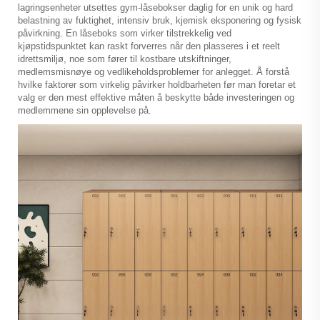
lagringsenheter utsettes gym-låsebokser daglig for en unik og hard
belastning av fuktighet, intensiv bruk, kjemisk eksponering og fysisk
påvirkning. En låseboks som virker tilstrekkelig ved
kjøpstidspunktet kan raskt forverres når den plasseres i et reelt
idrettsmiljø, noe som fører til kostbare utskiftninger,
medlemsmisnøye og vedlikeholdsproblemer for anlegget. Å forstå
hvilke faktorer som virkelig påvirker holdbarheten før man foretar et
valg er den mest effektive måten å beskytte både investeringen og
medlemmene sin opplevelse på.