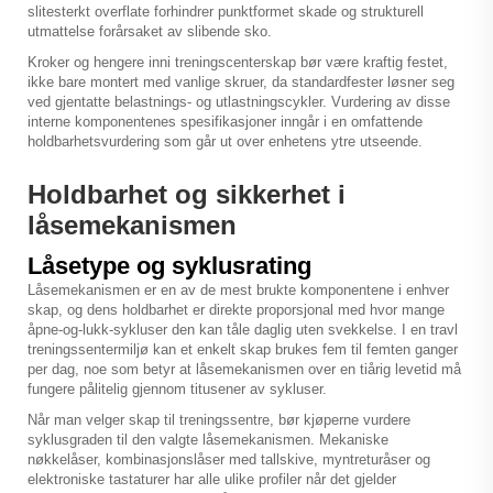
slitesterkt overflate forhindrer punktformet skade og strukturell
utmattelse forårsaket av slibende sko.
Kroker og hengere inni treningscenterskap bør være kraftig festet,
ikke bare montert med vanlige skruer, da standardfester løsner seg
ved gjentatte belastnings- og utlastningscykler. Vurdering av disse
interne komponentenes spesifikasjoner inngår i en omfattende
holdbarhetsvurdering som går ut over enhetens ytre utseende.
Holdbarhet og sikkerhet i
låsemekanismen
Låsetype og syklusrating
Låsemekanismen er en av de mest brukte komponentene i enhver
skap, og dens holdbarhet er direkte proporsjonal med hvor mange
åpne-og-lukk-sykluser den kan tåle daglig uten svekkelse. I en travl
treningssentermiljø kan et enkelt skap brukes fem til femten ganger
per dag, noe som betyr at låsemekanismen over en tiårig levetid må
fungere pålitelig gjennom titusener av sykluser.
Når man velger skap til treningssentre, bør kjøperne vurdere
syklusgraden til den valgte låsemekanismen. Mekaniske
nøkkelåser, kombinasjonslåser med tallskive, myntreturåser og
elektroniske tastaturer har alle ulike profiler når det gjelder