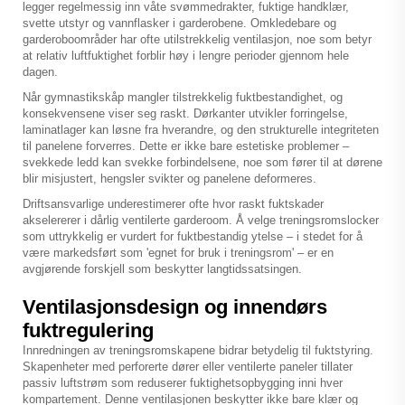
legger regelmessig inn våte svømmedrakter, fuktige handklær,
svette utstyr og vannflasker i garderobene. Omkledebare og
garderoboområder har ofte utilstrekkelig ventilasjon, noe som betyr
at relativ luftfuktighet forblir høy i lengre perioder gjennom hele
dagen.
Når
gymnastikskåp
mangler tilstrekkelig fuktbestandighet, og
konsekvensene viser seg raskt. Dørkanter utvikler forringelse,
laminatlager kan løsne fra hverandre, og den strukturelle integriteten
til panelene forverres. Dette er ikke bare estetiske problemer –
svekkede ledd kan svekke forbindelsene, noe som fører til at dørene
blir misjustert, hengsler svikter og panelene deformeres.
Driftsansvarlige underestimerer ofte hvor raskt fuktskader
akselererer i dårlig ventilerte garderoom. Å velge treningsromslocker
som uttrykkelig er vurdert for fuktbestandig ytelse – i stedet for å
være markedsført som 'egnet for bruk i treningsrom' – er en
avgjørende forskjell som beskytter langtidssatsingen.
Ventilasjonsdesign og innendørs
fuktregulering
Innredningen av treningsromskapene bidrar betydelig til fuktstyring.
Skapenheter med perforerte dører eller ventilerte paneler tillater
passiv luftstrøm som reduserer fuktighetsopbygging inni hver
kompartement. Denne ventilasjonen beskytter ikke bare klær og