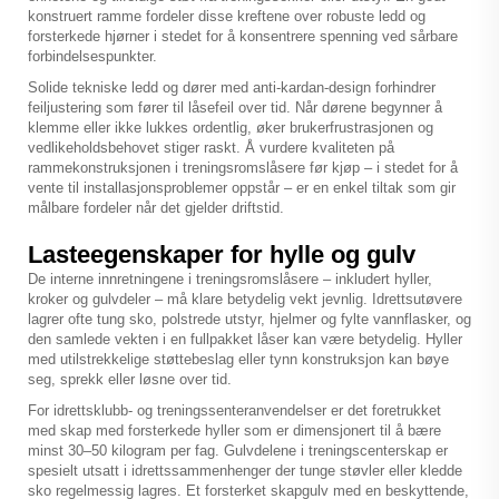
konstruert ramme fordeler disse kreftene over robuste ledd og
forsterkede hjørner i stedet for å konsentrere spenning ved sårbare
forbindelsespunkter.
Solide tekniske ledd og dører med anti-kardan-design forhindrer
feiljustering som fører til låsefeil over tid. Når dørene begynner å
klemme eller ikke lukkes ordentlig, øker brukerfrustrasjonen og
vedlikeholdsbehovet stiger raskt. Å vurdere kvaliteten på
rammekonstruksjonen i treningsromslåsere før kjøp – i stedet for å
vente til installasjonsproblemer oppstår – er en enkel tiltak som gir
målbare fordeler når det gjelder driftstid.
Lasteegenskaper for hylle og gulv
De interne innretningene i treningsromslåsere – inkludert hyller,
kroker og gulvdeler – må klare betydelig vekt jevnlig. Idrettsutøvere
lagrer ofte tung sko, polstrede utstyr, hjelmer og fylte vannflasker, og
den samlede vekten i en fullpakket låser kan være betydelig. Hyller
med utilstrekkelige støttebeslag eller tynn konstruksjon kan bøye
seg, sprekk eller løsne over tid.
For idrettsklubb- og treningssenteranvendelser er det foretrukket
med skap med forsterkede hyller som er dimensjonert til å bære
minst 30–50 kilogram per fag. Gulvdelene i treningscenterskap er
spesielt utsatt i idrettssammenhenger der tunge støvler eller kledde
sko regelmessig lagres. Et forsterket skapgulv med en beskyttende,