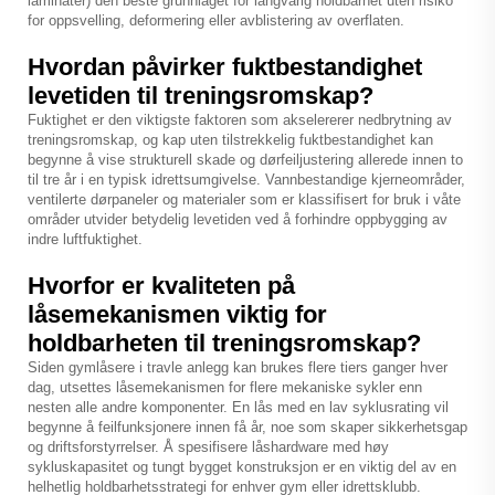
laminater) den beste grunnlaget for langvarig holdbarhet uten risiko
for oppsvelling, deformering eller avblistering av overflaten.
Hvordan påvirker fuktbestandighet
levetiden til treningsromskap?
Fuktighet er den viktigste faktoren som akselererer nedbrytning av
treningsromskap, og kap uten tilstrekkelig fuktbestandighet kan
begynne å vise strukturell skade og dørfeiljustering allerede innen to
til tre år i en typisk idrettsumgivelse. Vannbestandige kjerneområder,
ventilerte dørpaneler og materialer som er klassifisert for bruk i våte
områder utvider betydelig levetiden ved å forhindre oppbygging av
indre luftfuktighet.
Hvorfor er kvaliteten på
låsemekanismen viktig for
holdbarheten til treningsromskap?
Siden gymlåsere i travle anlegg kan brukes flere tiers ganger hver
dag, utsettes låsemekanismen for flere mekaniske sykler enn
nesten alle andre komponenter. En lås med en lav syklusrating vil
begynne å feilfunksjonere innen få år, noe som skaper sikkerhetsgap
og driftsforstyrrelser. Å spesifisere låshardware med høy
sykluskapasitet og tungt bygget konstruksjon er en viktig del av en
helhetlig holdbarhetsstrategi for enhver gym eller idrettsklubb.