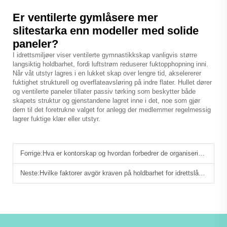
Er ventilerte gymlåsere mer
slitestarka enn modeller med solide
paneler?
I idrettsmiljøer viser ventilerte gymnastikkskap vanligvis større
langsiktig holdbarhet, fordi luftstrøm reduserer fuktopphopning inni.
Når våt utstyr lagres i en lukket skap over lengre tid, akselererer
fuktighet strukturell og overflateavsløring på indre flater. Hullet dører
og ventilerte paneler tillater passiv tørking som beskytter både
skapets struktur og gjenstandene lagret inne i det, noe som gjør
dem til det foretrukne valget for anlegg der medlemmer regelmessig
lagrer fuktige klær eller utstyr.
Forrige:
Hva er kontorskap og hvordan forbedrer de organiseringen på arbeidsplassen?
Neste:
Hvilke faktorer avgör kraven på holdbarhet for idrettslåsere?