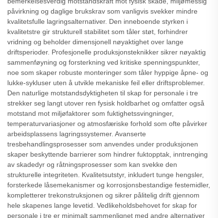
bemerkelsesverdig motstandskraft mot fysisk skade, miljømessig
påvirkning og daglige brukskrav som vanligvis svekker mindre
kvalitetsfulle lagringsalternativer. Den inneboende styrken i
kvalitetstre gir strukturell stabilitet som tåler støt, forhindrer
vridning og beholder dimensjonell nøyaktighet over lange
driftsperioder. Profesjonelle produksjonsteknikker sikrer nøyaktig
sammenføyning og forsterkning ved kritiske spenningspunkter,
noe som skaper robuste monteringer som tåler hyppige åpne- og
lukke-sykluser uten å utvikle mekaniske feil eller driftsproblemer.
Den naturlige motstandsdyktigheten til skap for personale i tre
strekker seg langt utover ren fysisk holdbarhet og omfatter også
motstand mot miljøfaktorer som fuktighetssvingninger,
temperaturvariasjoner og atmosfæriske forhold som ofte påvirker
arbeidsplassens lagringssystemer. Avanserte
tresbehandlingsprosesser som anvendes under produksjonen
skaper beskyttende barrierer som hindrer fuktopptak, inntrenging
av skadedyr og råtningsprosesser som kan svekke den
strukturelle integriteten. Kvalitetsutstyr, inkludert tunge hengsler,
forsterkede låsemekanismer og korrosjonsbestandige festemidler,
kompletterer trekonstruksjonen og sikrer pålitelig drift gjennom
hele skapenes lange levetid. Vedlikeholdsbehovet for skap for
personale i tre er minimalt sammenlignet med andre alternativer