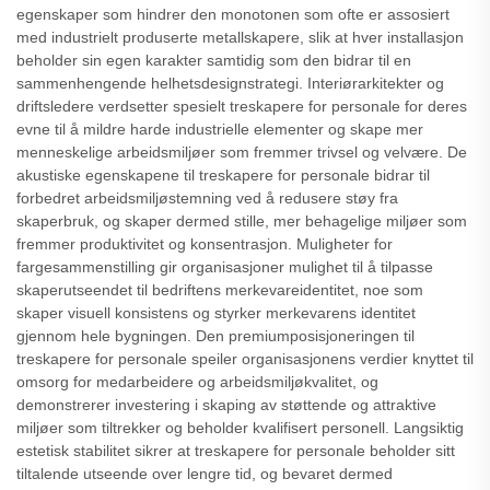
egenskaper som hindrer den monotonen som ofte er assosiert
med industrielt produserte metallskapere, slik at hver installasjon
beholder sin egen karakter samtidig som den bidrar til en
sammenhengende helhetsdesignstrategi. Interiørarkitekter og
driftsledere verdsetter spesielt treskapere for personale for deres
evne til å mildre harde industrielle elementer og skape mer
menneskelige arbeidsmiljøer som fremmer trivsel og velvære. De
akustiske egenskapene til treskapere for personale bidrar til
forbedret arbeidsmiljøstemning ved å redusere støy fra
skaperbruk, og skaper dermed stille, mer behagelige miljøer som
fremmer produktivitet og konsentrasjon. Muligheter for
fargesammenstilling gir organisasjoner mulighet til å tilpasse
skaperutseendet til bedriftens merkevareidentitet, noe som
skaper visuell konsistens og styrker merkevarens identitet
gjennom hele bygningen. Den premiumposisjoneringen til
treskapere for personale speiler organisasjonens verdier knyttet til
omsorg for medarbeidere og arbeidsmiljøkvalitet, og
demonstrerer investering i skaping av støttende og attraktive
miljøer som tiltrekker og beholder kvalifisert personell. Langsiktig
estetisk stabilitet sikrer at treskapere for personale beholder sitt
tiltalende utseende over lengre tid, og bevaret dermed