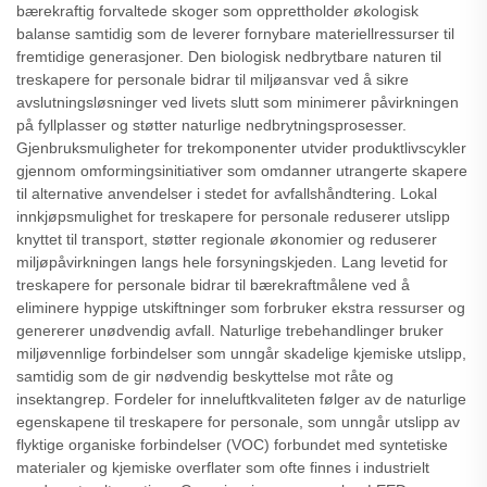
bærekraftig forvaltede skoger som opprettholder økologisk
balanse samtidig som de leverer fornybare materiellressurser til
fremtidige generasjoner. Den biologisk nedbrytbare naturen til
treskapere for personale bidrar til miljøansvar ved å sikre
avslutningsløsninger ved livets slutt som minimerer påvirkningen
på fyllplasser og støtter naturlige nedbrytningsprosesser.
Gjenbruksmuligheter for trekomponenter utvider produktlivscykler
gjennom omformingsinitiativer som omdanner utrangerte skapere
til alternative anvendelser i stedet for avfallshåndtering. Lokal
innkjøpsmulighet for treskapere for personale reduserer utslipp
knyttet til transport, støtter regionale økonomier og reduserer
miljøpåvirkningen langs hele forsyningskjeden. Lang levetid for
treskapere for personale bidrar til bærekraftmålene ved å
eliminere hyppige utskiftninger som forbruker ekstra ressurser og
genererer unødvendig avfall. Naturlige trebehandlinger bruker
miljøvennlige forbindelser som unngår skadelige kjemiske utslipp,
samtidig som de gir nødvendig beskyttelse mot råte og
insektangrep. Fordeler for inneluftkvaliteten følger av de naturlige
egenskapene til treskapere for personale, som unngår utslipp av
flyktige organiske forbindelser (VOC) forbundet med syntetiske
materialer og kjemiske overflater som ofte finnes i industrielt