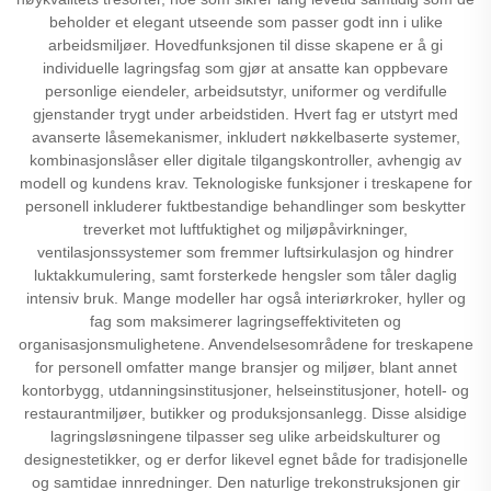
beholder et elegant utseende som passer godt inn i ulike
arbeidsmiljøer. Hovedfunksjonen til disse skapene er å gi
individuelle lagringsfag som gjør at ansatte kan oppbevare
personlige eiendeler, arbeidsutstyr, uniformer og verdifulle
gjenstander trygt under arbeidstiden. Hvert fag er utstyrt med
avanserte låsemekanismer, inkludert nøkkelbaserte systemer,
kombinasjonslåser eller digitale tilgangskontroller, avhengig av
modell og kundens krav. Teknologiske funksjoner i treskapene for
personell inkluderer fuktbestandige behandlinger som beskytter
treverket mot luftfuktighet og miljøpåvirkninger,
ventilasjonssystemer som fremmer luftsirkulasjon og hindrer
luktakkumulering, samt forsterkede hengsler som tåler daglig
intensiv bruk. Mange modeller har også interiørkroker, hyller og
fag som maksimerer lagringseffektiviteten og
organisasjonsmulighetene. Anvendelsesområdene for treskapene
for personell omfatter mange bransjer og miljøer, blant annet
kontorbygg, utdanningsinstitusjoner, helseinstitusjoner, hotell- og
restaurantmiljøer, butikker og produksjonsanlegg. Disse alsidige
lagringsløsningene tilpasser seg ulike arbeidskulturer og
designestetikker, og er derfor likevel egnet både for tradisjonelle
og samtidae innredninger. Den naturlige trekonstruksjonen gir