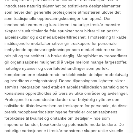
introdusere naturlig skjønnhet og sofistikerte designelementer
som hever den generelle profesjonelle atmosfæren utover det
som tradisjonelle oppbevaringsløsninger kan oppnå. Den
inneboende varmen og karakteren i naturlige treskår mønstre
skaper visuelt tiltalende fokuspunkter som bidrar til en positiv
arbeidskultur og økt medarbeidertilfredshet. I motsetning til kalde,
institusjonelle metallalternativer gir treskapere for personale
innbydende oppbevaringsløsninger som medarbeiderne setter
pris på og tar stolthet i å bruke daglig. Mangfoldet av treoverflater
gir organisasjoner mulighet til å velge mellom mange fargestoffer,
naturlige nyanser og overflatebehandlinger som perfekt
komplementerer eksisterende arkitektoniske detaljer, møbelutvalg
og bedriftens designstrategi. Denne tilpasningsmuligheten sikrer
sømløs integrasjon med etablert arbeidsmiljødesign samtidig som
konsistens opprettholdes på tvers av ulike områder og avdelinger.
Profesjonelle utseendestandarder drar betydelig nytte av den
sofistikerte tilstedeværelsen av treskapere for personale, da disse
premiumoppbevaringsløsningene formidler organisasjonens
forpliktelse til kvalitet og omtanke om detaljer – noe som
imponerer kunder, besøkende og potensielle medarbeidere. De
naturlige variasjonene i treskårmønstrene skaper unike visuelle