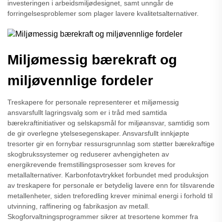
investeringen i arbeidsmiljødesignet, samt unngår de
forringelsesproblemer som plager lavere kvalitetsalternativer.
Miljømessig bærekraft og
miljøvennlige fordeler
Treskapere for personale representerer et miljømessig
ansvarsfullt lagringsvalg som er i tråd med samtida
bærekraftinitiativer og selskapsmål for miljøansvar, samtidig som
de gir overlegne ytelsesegenskaper. Ansvarsfullt innkjøpte
tresorter gir en fornybar ressursgrunnlag som støtter bærekraftige
skogbrukssystemer og reduserer avhengigheten av
energikrevende fremstillingsprosesser som kreves for
metallalternativer. Karbonfotavtrykket forbundet med produksjon
av treskapere for personale er betydelig lavere enn for tilsvarende
metallenheter, siden treforedling krever minimal energi i forhold til
utvinning, raffinering og fabrikasjon av metall.
Skogforvaltningsprogrammer sikrer at tresortene kommer fra