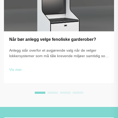
Når bør anlegg velge fenoliske garderober?
Anlegg står overfor et avgjørende valg når de velger
lokkersystemer som må tåle krevende miljøer samtidig som
de beholder funksjonalitet og estetikk. Valget mellom
tradisjonelle materialer og avanserte løsninger, som f.eks.
Vis mer
fenolplastlokker, ...