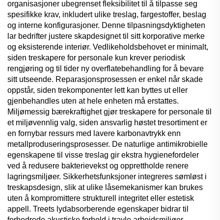
organisasjoner ubegrenset fleksibilitet til å tilpasse seg
spesifikke krav, inkludert ulike treslag, fargestoffer, beslag
og interne konfigurasjoner. Denne tilpasningsdyktigheten
lar bedrifter justere skapdesignet til sitt korporative merke
og eksisterende interiør. Vedlikeholdsbehovet er minimalt,
siden treskapere for personale kun krever periodisk
rengjøring og til tider ny overflatebehandling for å bevare
sitt utseende. Reparasjonsprosessen er enkel når skade
oppstår, siden trekomponenter lett kan byttes ut eller
gjenbehandles uten at hele enheten må erstattes.
Miljømessig bærekraftighet gjør treskapere for personale til
et miljøvennlig valg, siden ansvarlig høstet tresortiment er
en fornybar ressurs med lavere karbonavtrykk enn
metallproduseringsprosesser. De naturlige antimikrobielle
egenskapene til visse treslag gir ekstra hygienefordeler
ved å redusere bakterievekst og opprettholde renere
lagringsmiljøer. Sikkerhetsfunksjoner integreres sømløst i
treskapsdesign, slik at ulike låsemekanismer kan brukes
uten å kompromittere strukturell integritet eller estetisk
appell. Treets lydabsorberende egenskaper bidrar til
forbedrede akustiske forhold i travle arbeidsmiljøer,