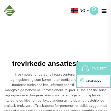
NO
trevirkede ansatteskapere
PÅ NETT
Treskapere for personell representerer en sofistikert
lagringsløsning som kombinerer tradisjonell håndverk med
whatsapp
moderne funksjonalitet, utformet spesifikt for å møte de
mangfoldige behovene i profesjonelle miljøer. Disse spesialiserte
lagringsenheter fungerer som sikre personlige lagringsplasser for
ansatte og tilbyr en perfekt blanding av holdbarhet, estetikk og
praktisk bruksverdi. Treskapene for personell er solidt bygget med
høykvalitets tresorter, noe som sikrer lang levetid samtidig som de