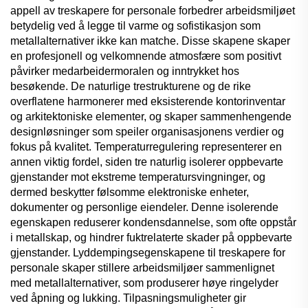
appell av treskapere for personale forbedrer arbeidsmiljøet
betydelig ved å legge til varme og sofistikasjon som
metallalternativer ikke kan matche. Disse skapene skaper
en profesjonell og velkomnende atmosfære som positivt
påvirker medarbeidermoralen og inntrykket hos
besøkende. De naturlige trestrukturene og de rike
overflatene harmonerer med eksisterende kontorinventar
og arkitektoniske elementer, og skaper sammenhengende
designløsninger som speiler organisasjonens verdier og
fokus på kvalitet. Temperaturregulering representerer en
annen viktig fordel, siden tre naturlig isolerer oppbevarte
gjenstander mot ekstreme temperatursvingninger, og
dermed beskytter følsomme elektroniske enheter,
dokumenter og personlige eiendeler. Denne isolerende
egenskapen reduserer kondensdannelse, som ofte oppstår
i metallskap, og hindrer fuktrelaterte skader på oppbevarte
gjenstander. Lyddempingsegenskapene til treskapere for
personale skaper stillere arbeidsmiljøer sammenlignet
med metallalternativer, som produserer høye ringelyder
ved åpning og lukking. Tilpasningsmuligheter gir