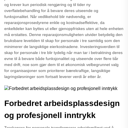
og krever kun periodisk rengjøring og til tider ny
overflatebehandling for å bevare deres utseende og
funksjonalitet. Når vedlikehold blir nødvendig, er
reparasjonsprosedyrene enkle og kostnadseffektive, da
enkeltdeler kan byttes ut eller gjenoppfriskes uten at hele enheten
må erstattes. Denne reparasjonsmuligheten utvider betydelig den
bruksbare levetiden til skap for personale i tre samtidig som den
minimerer de langsiktige eierkostnadene. Investeringsverdien til
skap for personale i tre blir tydelig når man tar i betraktning deres
evne til å bevare både funksjonalitet og utseende over flere tiår
med drift, noe som gjør dem til et økonomisk velbegrunnet valg
for organisasjoner som prioriterer bærekraftige, langsiktige
lagringsløsninger som fortsatt leverer verdi år etter år.
Forbedret arbeidsplassdesign
og profesjonell inntrykk
Treskapere for personale transformerer arbeidsmiljøet ved å