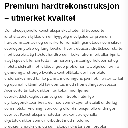
Premium hardtrekonstruksjon
– utmerket kvalitet
Den eksepsjonelle konstruksjonskvaliteten til trebaserte
idrettslåsere skyldes en omhyggelig utvelgelse av premium
hardtre-materialer og sofistikerte fremstillingsmetoder som sikrer
overlegen ytelse og lang levetid. Hver trebasert idrettslåser starter
med bærekraftig høstet hardtre som f.eks. ahorn, eik eller bjørk,
valgt spesielt for sin tette marmorering, naturlige holdbarhet og
motstandskraft mot fuktbetingede problemer. Utvelgelsen av tre
gjennomgår strenge kvalitetskontrolltiltak, der hver plate
undersøkes med tanke på marmoreringens jevnhet, fravær av feil
og optimal fuktinnhold før den tas med i fremstillingsprosessen.
Avanserte tørketeknikker i tørkekammer fjerner
overskuddsfuktighet samtidig som treets naturlige
styrkeegenskaper bevares, noe som skaper et stabilt underlag
som motstår vridning, sprekking eller dimensjonelle endringer
over tid. Konstruksjonsmetoden bruker tradisjonelle
skjøteteknikker som er forbedret med moderne
presisjonsmaskineri, og som skaper skjøter som fordeler