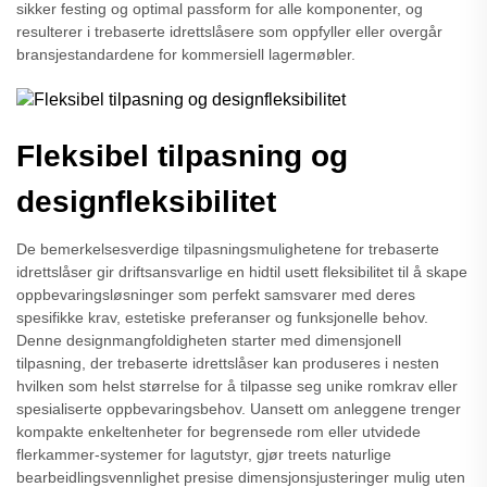
sikker festing og optimal passform for alle komponenter, og
resulterer i trebaserte idrettslåsere som oppfyller eller overgår
bransjestandardene for kommersiell lagermøbler.
Fleksibel tilpasning og
designfleksibilitet
De bemerkelsesverdige tilpasningsmulighetene for trebaserte
idrettslåser gir driftsansvarlige en hidtil usett fleksibilitet til å skape
oppbevaringsløsninger som perfekt samsvarer med deres
spesifikke krav, estetiske preferanser og funksjonelle behov.
Denne designmangfoldigheten starter med dimensjonell
tilpasning, der trebaserte idrettslåser kan produseres i nesten
hvilken som helst størrelse for å tilpasse seg unike romkrav eller
spesialiserte oppbevaringsbehov. Uansett om anleggene trenger
kompakte enkeltenheter for begrensede rom eller utvidede
flerkammer-systemer for lagutstyr, gjør treets naturlige
bearbeidlingsvennlighet presise dimensjonsjusteringer mulig uten