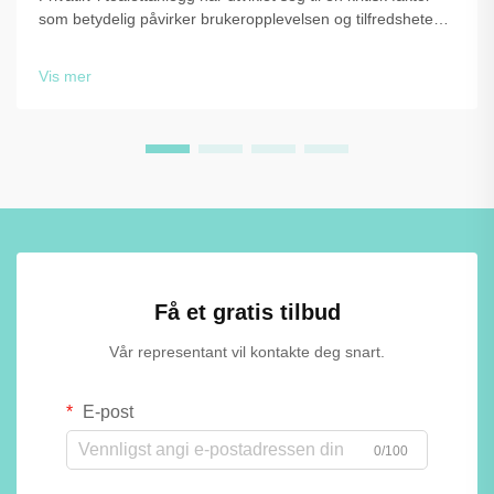
som betydelig påvirker brukeropplevelsen og tilfredsheten i
kommersielle, utdannings- og offentlige miljøer.
Utformingen og konfigurasjonen av toalettstallsystemer
Vis mer
påvirker direkte …
Få et gratis tilbud
Vår representant vil kontakte deg snart.
E-post
0/100