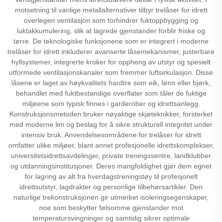
motsetning til vanlige metallalternativer tilbyr trelåser for idrett
overlegen ventilasjon som forhindrer fuktoppbygging og
luktakkumulering, slik at lagrede gjenstander forblir friske og
tørre. De teknologiske funksjonene som er integrert i moderne
trelåser for idrett inkluderer avanserte låsemekanismer, justerbare
hyllsystemer, integrerte kroker for oppheng av utstyr og spesielt
utformede ventilasjonskanaler som fremmer luftsirkulasjon. Disse
låsene er laget av høykvalitets hardtre som eik, lønn eller bjørk,
behandlet med fuktbestandige overflater som tåler de fuktige
miljøene som typisk finnes i garderober og idrettsanlegg.
Konstruksjonsmetoden bruker nøyaktige skjøteknikker, forsterket
med moderne lim og beslag for å sikre strukturell integritet under
intensiv bruk. Anvendelsesområdene for trelåser for idrett
omfatter ulike miljøer, blant annet profesjonelle idrettskomplekser,
universitetsidrettsavdelinger, private treningssentre, landklubber
og utdanningsinstitusjoner. Deres mangfoldighet gjør dem egnet
for lagring av alt fra hverdagstreningstøy til profesjonelt
idrettsutstyr, lagdrakter og personlige tilbehørsartikler. Den
naturlige trekonstruksjonen gir utmerket isoleringsegenskaper,
noe som beskytter følsomme gjenstander mot
temperatursvingninger og samtidig sikrer optimale