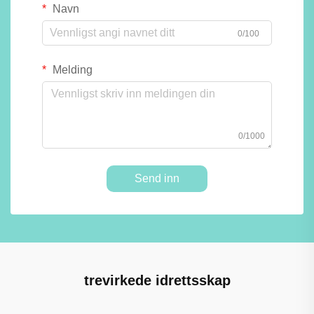
Navn
0/100
Melding
0/1000
Send inn
trevirkede idrettsskap