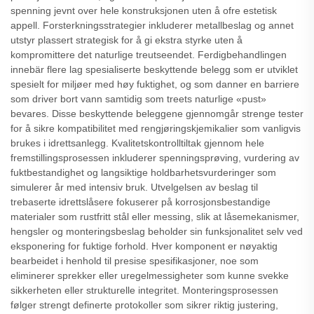
spenning jevnt over hele konstruksjonen uten å ofre estetisk
appell. Forsterkningsstrategier inkluderer metallbeslag og annet
utstyr plassert strategisk for å gi ekstra styrke uten å
kompromittere det naturlige treutseendet. Ferdigbehandlingen
innebär flere lag spesialiserte beskyttende belegg som er utviklet
spesielt for miljøer med høy fuktighet, og som danner en barriere
som driver bort vann samtidig som treets naturlige «pust»
bevares. Disse beskyttende beleggene gjennomgår strenge tester
for å sikre kompatibilitet med rengjøringskjemikalier som vanligvis
brukes i idrettsanlegg. Kvalitetskontrolltiltak gjennom hele
fremstillingsprosessen inkluderer spenningsprøving, vurdering av
fuktbestandighet og langsiktige holdbarhetsvurderinger som
simulerer år med intensiv bruk. Utvelgelsen av beslag til
trebaserte idrettslåsere fokuserer på korrosjonsbestandige
materialer som rustfritt stål eller messing, slik at låsemekanismer,
hengsler og monteringsbeslag beholder sin funksjonalitet selv ved
eksponering for fuktige forhold. Hver komponent er nøyaktig
bearbeidet i henhold til presise spesifikasjoner, noe som
eliminerer sprekker eller uregelmessigheter som kunne svekke
sikkerheten eller strukturelle integritet. Monteringsprosessen
følger strengt definerte protokoller som sikrer riktig justering,