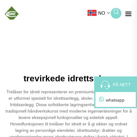
NO
trevirkede idrettsskap
PÅ NETT
Trelåser for idrett representerer en premiumlagringsløsning som
er utformet spesielt for idrettsanlegg, skoler, treningssentre og
whatsapp
fritidsanlegg. Disse sofistikerte lagringsenhetene kombinerer
tradisjonell håndverkskunst med moderne ingeniørløsninger for å
levere eksepsjonell funksjonalitet og estetisk appell.
Hovedfunksjonen til trelåser for idrett er å gi sikker og ordnet
lagring av personlige eiendeler, idrettsutstyr, drakter og
verdigjenstander mens idrettsutøvere deltar i fysisk aktivitet. I