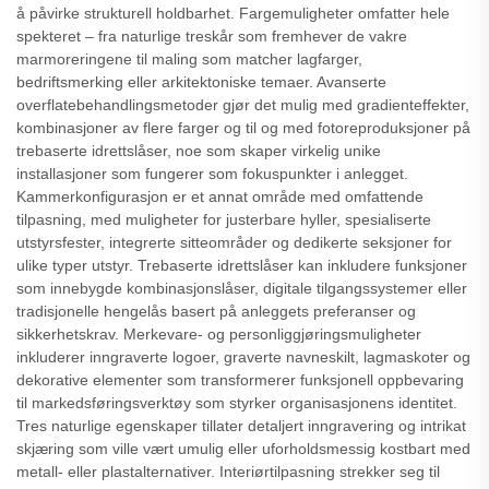
å påvirke strukturell holdbarhet. Fargemuligheter omfatter hele
spekteret – fra naturlige treskår som fremhever de vakre
marmoreringene til maling som matcher lagfarger,
bedriftsmerking eller arkitektoniske temaer. Avanserte
overflatebehandlingsmetoder gjør det mulig med gradienteffekter,
kombinasjoner av flere farger og til og med fotoreproduksjoner på
trebaserte idrettslåser, noe som skaper virkelig unike
installasjoner som fungerer som fokuspunkter i anlegget.
Kammerkonfigurasjon er et annat område med omfattende
tilpasning, med muligheter for justerbare hyller, spesialiserte
utstyrsfester, integrerte sitteområder og dedikerte seksjoner for
ulike typer utstyr. Trebaserte idrettslåser kan inkludere funksjoner
som innebygde kombinasjonslåser, digitale tilgangssystemer eller
tradisjonelle hengelås basert på anleggets preferanser og
sikkerhetskrav. Merkevare- og personliggjøringsmuligheter
inkluderer inngraverte logoer, graverte navneskilt, lagmaskoter og
dekorative elementer som transformerer funksjonell oppbevaring
til markedsføringsverktøy som styrker organisasjonens identitet.
Tres naturlige egenskaper tillater detaljert inngravering og intrikat
skjæring som ville vært umulig eller uforholdsmessig kostbart med
metall- eller plastalternativer. Interiørtilpasning strekker seg til