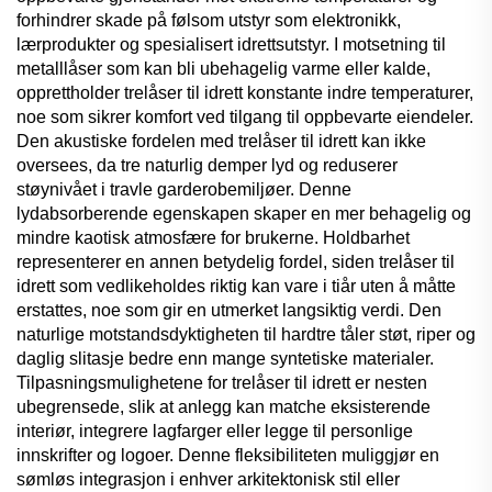
forhindrer skade på følsom utstyr som elektronikk,
lærprodukter og spesialisert idrettsutstyr. I motsetning til
metalllåser som kan bli ubehagelig varme eller kalde,
opprettholder trelåser til idrett konstante indre temperaturer,
noe som sikrer komfort ved tilgang til oppbevarte eiendeler.
Den akustiske fordelen med trelåser til idrett kan ikke
oversees, da tre naturlig demper lyd og reduserer
støynivået i travle garderobemiljøer. Denne
lydabsorberende egenskapen skaper en mer behagelig og
mindre kaotisk atmosfære for brukerne. Holdbarhet
representerer en annen betydelig fordel, siden trelåser til
idrett som vedlikeholdes riktig kan vare i tiår uten å måtte
erstattes, noe som gir en utmerket langsiktig verdi. Den
naturlige motstandsdyktigheten til hardtre tåler støt, riper og
daglig slitasje bedre enn mange syntetiske materialer.
Tilpasningsmulighetene for trelåser til idrett er nesten
ubegrensede, slik at anlegg kan matche eksisterende
interiør, integrere lagfarger eller legge til personlige
innskrifter og logoer. Denne fleksibiliteten muliggjør en
sømløs integrasjon i enhver arkitektonisk stil eller