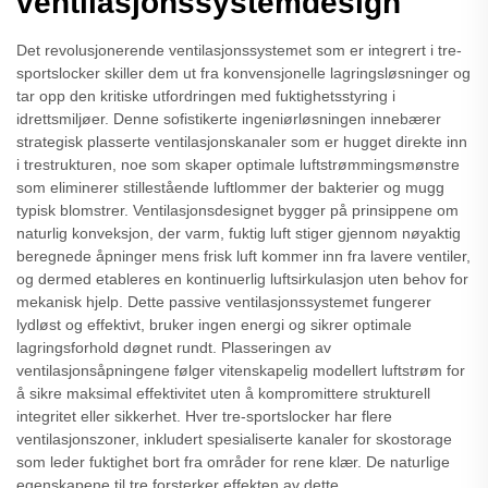
ventilasjonssystemdesign
Det revolusjonerende ventilasjonssystemet som er integrert i tre-
sportslocker skiller dem ut fra konvensjonelle lagringsløsninger og
tar opp den kritiske utfordringen med fuktighetsstyring i
idrettsmiljøer. Denne sofistikerte ingeniørløsningen innebærer
strategisk plasserte ventilasjonskanaler som er hugget direkte inn
i trestrukturen, noe som skaper optimale luftstrømmingsmønstre
som eliminerer stillestående luftlommer der bakterier og mugg
typisk blomstrer. Ventilasjonsdesignet bygger på prinsippene om
naturlig konveksjon, der varm, fuktig luft stiger gjennom nøyaktig
beregnede åpninger mens frisk luft kommer inn fra lavere ventiler,
og dermed etableres en kontinuerlig luftsirkulasjon uten behov for
mekanisk hjelp. Dette passive ventilasjonssystemet fungerer
lydløst og effektivt, bruker ingen energi og sikrer optimale
lagringsforhold døgnet rundt. Plasseringen av
ventilasjonsåpningene følger vitenskapelig modellert luftstrøm for
å sikre maksimal effektivitet uten å kompromittere strukturell
integritet eller sikkerhet. Hver tre-sportslocker har flere
ventilasjonszoner, inkludert spesialiserte kanaler for skostorage
som leder fuktighet bort fra områder for rene klær. De naturlige
egenskapene til tre forsterker effekten av dette