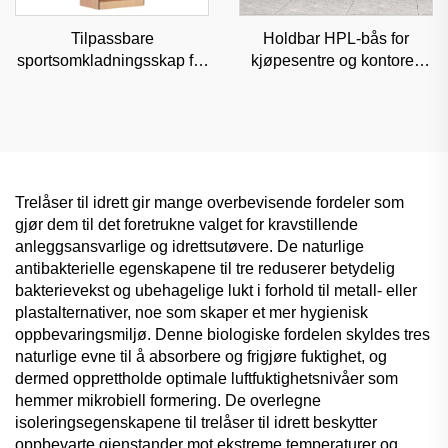
Tilpassbare
Holdbar HPL-bås for
sportsomkladningsskap for
kjøpesentre og kontorer,
elev-idrettsutøvere og
lydisolert kommersiell
treningsenter, høytrygg
skillevegg
idrettsoppbevaring
Trelåser til idrett gir mange overbevisende fordeler som
gjør dem til det foretrukne valget for kravstillende
anleggsansvarlige og idrettsutøvere. De naturlige
antibakterielle egenskapene til tre reduserer betydelig
bakterievekst og ubehagelige lukt i forhold til metall- eller
plastalternativer, noe som skaper et mer hygienisk
oppbevaringsmiljø. Denne biologiske fordelen skyldes tres
naturlige evne til å absorbere og frigjøre fuktighet, og
dermed opprettholde optimale luftfuktighetsnivåer som
hemmer mikrobiell formering. De overlegne
isoleringsegenskapene til trelåser til idrett beskytter
oppbevarte gjenstander mot ekstreme temperaturer og