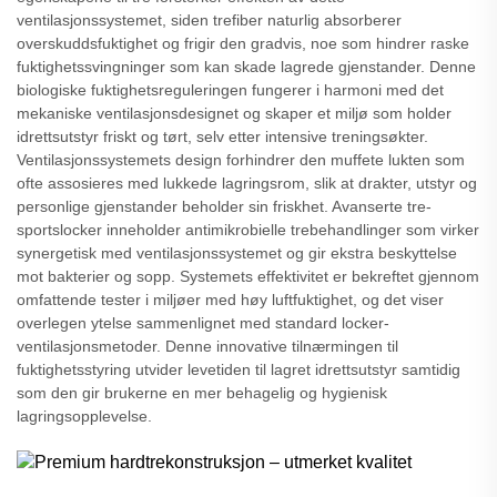
ventilasjonssystemet, siden trefiber naturlig absorberer
overskuddsfuktighet og frigir den gradvis, noe som hindrer raske
fuktighetssvingninger som kan skade lagrede gjenstander. Denne
biologiske fuktighetsreguleringen fungerer i harmoni med det
mekaniske ventilasjonsdesignet og skaper et miljø som holder
idrettsutstyr friskt og tørt, selv etter intensive treningsøkter.
Ventilasjonssystemets design forhindrer den muffete lukten som
ofte assosieres med lukkede lagringsrom, slik at drakter, utstyr og
personlige gjenstander beholder sin friskhet. Avanserte tre-
sportslocker inneholder antimikrobielle trebehandlinger som virker
synergetisk med ventilasjonssystemet og gir ekstra beskyttelse
mot bakterier og sopp. Systemets effektivitet er bekreftet gjennom
omfattende tester i miljøer med høy luftfuktighet, og det viser
overlegen ytelse sammenlignet med standard locker-
ventilasjonsmetoder. Denne innovative tilnærmingen til
fuktighetsstyring utvider levetiden til lagret idrettsutstyr samtidig
som den gir brukerne en mer behagelig og hygienisk
lagringsopplevelse.