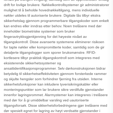
drift for lovlige brukere. Nøkkelkontrollsystemer gir administratorer
mulighet til å beholde hovednøkkeltilgang, mens individuelle
nøkler utdeles til autoriserte brukere. Digitale lås tilbyr ekstra
sikkerhetslag gjennom programmerbare tilgangskoder som enkelt
kan endres eller inndras etter behov. Noen trelåsere med dør
inneholder biometriske systemer som bruker
fingeravtrykksgjenkjenning for det høyeste nivået av
tilgangskontroll. Disse avanserte systemene eliminerer risikoen
for tapte nøkler eller kompromitterte koder, samtidig som de gir
detaljerte tilgangslogger som sporer bruksmønstre. RFID-
kortlesere tilbyr praktisk tilgangskontroll som integreres med
eksisterende sikkerhetssystemer og
ansattidentifikasjonsprogrammer. Selv dørkonstruksjonen bidrar
betydelig til sikkerhetseffektiviteten gjennom forsterkede rammer
og skjulte hengsler som forhindrer fjerning fra utsiden. Interne
sikkerhetsfunksjoner kan inkludere tyverisikringskabler eller
monteringspunkter som lar brukere sikre verdifulle gjenstander
innenfor lagringsrommet. Alarmystemer kan integreres i trelåsere
med dør for å gi umiddelbar varsling ved uautoriserte
tilgangsforsøk. Disse sikkerhetsforbedringene gjør trelåsere med
dør spesielt egnet for lagring av høyt verdsatte gjenstander i