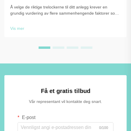
Å velge de riktige trelockerne til ditt anlegg krever en
grundig vurdering av flere sammenhengende faktorer som
direkte påvirker funksjonalitet, holdbarhet og langsiktig
verdi. Uansett om du utstyrer en gymnastikksal, et
Vis mer
arbeidssted eller en utdanningsinstitusjon …
Få et gratis tilbud
Vår representant vil kontakte deg snart.
E-post
0/100