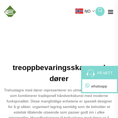
NO
treoppbevaringsskap med
PÅ NETT
dører
whatsapp
Trehuslagre med dører representerer en utmerket lagringsløsning
som kombinerer tradisjonell håndverkskunst med moderne
funksjonalitet. Disse mangfoldige enhetene er spesielt designet
for å gi sikker, organisert lagring samtidig som de beholder et
estetisk tiltalende utseende som passer godt inn i ulike
interiørstiler. Hovedfunksjonen til trehuslagre med dører er å