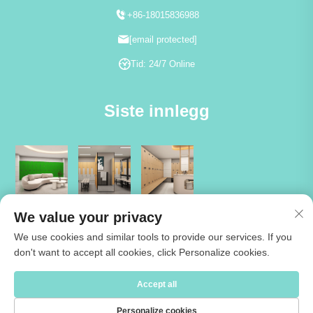
+86-18015836988
[email protected]
Tid: 24/7 Online
Siste innlegg
We value your privacy
We use cookies and similar tools to provide our services. If you
don't want to accept all cookies, click Personalize cookies.
Copyright © 2026 Jiangsu Cartmay Industrial Co.,Ltd. Alle rettigheter
Accept all
reservert -
Personvernpolicy
Personalize cookies