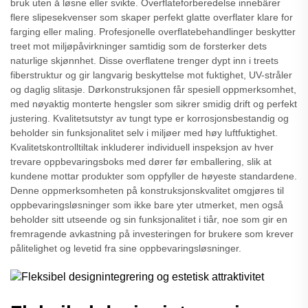
bruk uten å løsne eller svikte. Overflateforberedelse innebärer
flere slipesekvenser som skaper perfekt glatte overflater klare for
farging eller maling. Profesjonelle overflatebehandlinger beskytter
treet mot miljøpåvirkninger samtidig som de forsterker dets
naturlige skjønnhet. Disse overflatene trenger dypt inn i treets
fiberstruktur og gir langvarig beskyttelse mot fuktighet, UV-stråler
og daglig slitasje. Dørkonstruksjonen får spesiell oppmerksomhet,
med nøyaktig monterte hengsler som sikrer smidig drift og perfekt
justering. Kvalitetsutstyr av tungt type er korrosjonsbestandig og
beholder sin funksjonalitet selv i miljøer med høy luftfuktighet.
Kvalitetskontrolltiltak inkluderer individuell inspeksjon av hver
trevare oppbevaringsboks med dører før emballering, slik at
kundene mottar produkter som oppfyller de høyeste standardene.
Denne oppmerksomheten på konstruksjonskvalitet omgjøres til
oppbevaringsløsninger som ikke bare yter utmerket, men også
beholder sitt utseende og sin funksjonalitet i tiår, noe som gir en
fremragende avkastning på investeringen for brukere som krever
pålitelighet og levetid fra sine oppbevaringsløsninger.