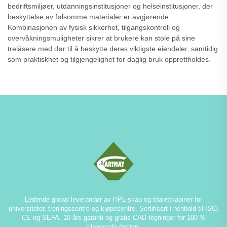
bedriftsmiljøer, utdanningsinstitusjoner og helseinstitusjoner, der
beskyttelse av følsomme materialer er avgjørende.
Kombinasjonen av fysisk sikkerhet, tilgangskontroll og
overvåkningsmuligheter sikrer at brukere kan stole på sine
trelåsere med dør til å beskytte deres viktigste eiendeler, samtidig
som praktiskhet og tilgjengelighet for daglig bruk opprettholdes.
Ledende global leverandør av HPL-skap og toalettkabiner for
universiteter, treningssentre og kjøpesentre. Sertifisert i henhold til ISO,
CE og SEFA. 10 års garanti og gratis CAD-tegninger for 100 %
tilpassede design.