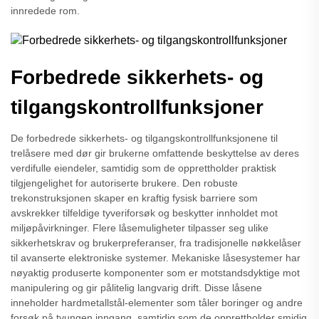
innredede rom.
Forbedrede sikkerhets- og
tilgangskontrollfunksjoner
De forbedrede sikkerhets- og tilgangskontrollfunksjonene til
trelåsere med dør gir brukerne omfattende beskyttelse av deres
verdifulle eiendeler, samtidig som de opprettholder praktisk
tilgjengelighet for autoriserte brukere. Den robuste
trekonstruksjonen skaper en kraftig fysisk barriere som
avskrekker tilfeldige tyveriforsøk og beskytter innholdet mot
miljøpåvirkninger. Flere låsemuligheter tilpasser seg ulike
sikkerhetskrav og brukerpreferanser, fra tradisjonelle nøkkelåser
til avanserte elektroniske systemer. Mekaniske låsesystemer har
nøyaktig produserte komponenter som er motstandsdyktige mot
manipulering og gir pålitelig langvarig drift. Disse låsene
inneholder hardmetallstål-elementer som tåler boringer og andre
forsøk på tvungen inngang, samtidig som de opprettholder smidig