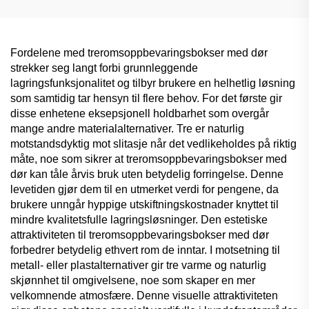
oppbevaringsløsning
Fordelene med treromsoppbevaringsbokser med dør
strekker seg langt forbi grunnleggende
lagringsfunksjonalitet og tilbyr brukere en helhetlig løsning
som samtidig tar hensyn til flere behov. For det første gir
disse enhetene eksepsjonell holdbarhet som overgår
mange andre materialalternativer. Tre er naturlig
motstandsdyktig mot slitasje når det vedlikeholdes på riktig
måte, noe som sikrer at treromsoppbevaringsbokser med
dør kan tåle årvis bruk uten betydelig forringelse. Denne
levetiden gjør dem til en utmerket verdi for pengene, da
brukere unngår hyppige utskiftningskostnader knyttet til
mindre kvalitetsfulle lagringsløsninger. Den estetiske
attraktiviteten til treromsoppbevaringsbokser med dør
forbedrer betydelig ethvert rom de inntar. I motsetning til
metall- eller plastalternativer gir tre varme og naturlig
skjønnhet til omgivelsene, noe som skaper en mer
velkomnende atmosfære. Denne visuelle attraktiviteten