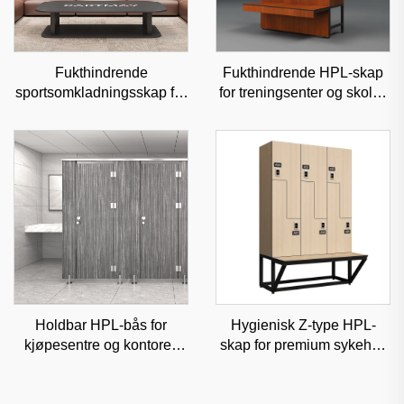
Fukthindrende
Fukthindrende HPL-skap
sportsomkladningsskap for
for treningsenter og skoler,
profesjonelle sportsanlegg
slitesterk kommersiell
og treningssentre, slitesterk
oppbevaring med
ståloppbevaring
tilpasningsmuligheter
Holdbar HPL-bås for
Hygienisk Z-type HPL-
kjøpesentre og kontorer,
skap for premium sykehus
lydisolert kommersiell
og medisinske senter,
skillevegg
klassifisert