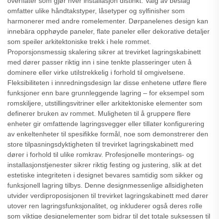
overflater som gjør hver installasjon distinkt. Valg av beslag
omfatter ulike håndtakstyper, låsetyper og sylfinisher som
harmonerer med andre romelementer. Dørpanelenes design kan
innebära opphøyde paneler, flate paneler eller dekorative detaljer
som speiler arkitektoniske trekk i hele rommet.
Proporsjonsmessig skalering sikrer at trevirket lagringskabinett
med dører passer riktig inn i sine tenkte plasseringer uten å
dominere eller virke utilstrekkelig i forhold til omgivelsene.
Fleksibiliteten i innredningsdesign lar disse enhetene utføre flere
funksjoner enn bare grunnleggende lagring – for eksempel som
romskiljere, utstillingsvitriner eller arkitektoniske elementer som
definerer bruken av rommet. Muligheten til å gruppere flere
enheter gir omfattende lagringsvegger eller tillater konfigurering
av enkeltenheter til spesifikke formål, noe som demonstrerer den
store tilpasningsdyktigheten til trevirket lagringskabinett med
dører i forhold til ulike romkrav. Profesjonelle monterings- og
installasjonstjenester sikrer riktig festing og justering, slik at det
estetiske integriteten i designet bevares samtidig som sikker og
funksjonell lagring tilbys. Denne designmessenlige allsidigheten
utvider verdiproposisjonen til trevirket lagringskabinett med dører
utover ren lagringsfunksjonalitet, og inkluderer også deres rolle
som viktige designelementer som bidrar til det totale suksessen til