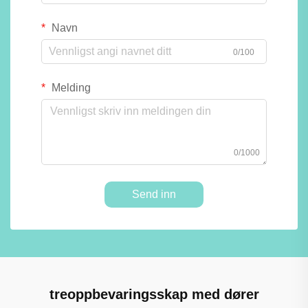
Navn
0/100
Melding
0/1000
Send inn
treoppbevaringsskap med dører