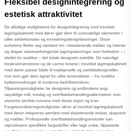
Fleksibel designintegrering og
estetisk attraktivitet
De allsidige mulighetene for designintegrering med trevirket
lagringskabinett med dører gjør dem til uunnværlige elementer i
ulike arkitektoniske og innredningsdesignløsninger. Disse
enhetene fletter seg sømløst inn i eksisterende møbler og interiør,
og skaper sammanhengende lagringsløsninger som forbedrer – i
stedet for svekker – det totale designets estetikk. De naturlige
treskrukmønstrene og de varme tonene i trevirket lagringskabinett
med dører passer både til tradisjonelle og samtidsdesignstiler,
noe som gjør dem egnet for ulike anvendelser – fra rustikke
hytteinnredninger til moderne bedriftskontorer.
Tilpasningsmuligheter lar designere og endbrukere angi
nøyaktige mål, treslag og overflatebehandlingsalternativer som
stemmer perfekt overens med deres visjon og krav.
Fargekoordineringsmuligheter sikrer at trevirket lagringskabinett
med dører integreres sømløst med eksisterende trelast, skapverk
og møbler. Profesjonelle overflatebehandlingsmetoder kan
reprodusere spesifikke fargestoffer eller lage unike, tilpassede