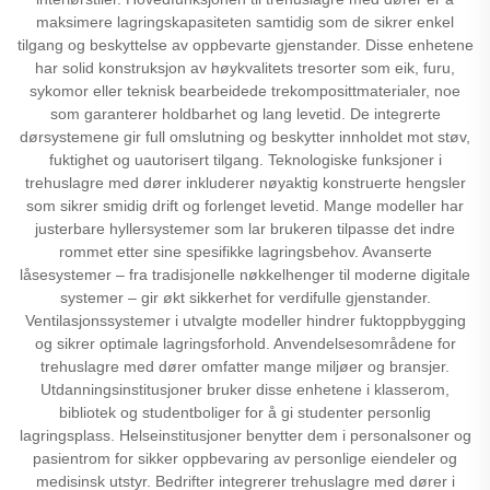
maksimere lagringskapasiteten samtidig som de sikrer enkel
tilgang og beskyttelse av oppbevarte gjenstander. Disse enhetene
har solid konstruksjon av høykvalitets tresorter som eik, furu,
sykomor eller teknisk bearbeidede trekomposittmaterialer, noe
som garanterer holdbarhet og lang levetid. De integrerte
dørsystemene gir full omslutning og beskytter innholdet mot støv,
fuktighet og uautorisert tilgang. Teknologiske funksjoner i
trehuslagre med dører inkluderer nøyaktig konstruerte hengsler
som sikrer smidig drift og forlenget levetid. Mange modeller har
justerbare hyllersystemer som lar brukeren tilpasse det indre
rommet etter sine spesifikke lagringsbehov. Avanserte
låsesystemer – fra tradisjonelle nøkkelhenger til moderne digitale
systemer – gir økt sikkerhet for verdifulle gjenstander.
Ventilasjonssystemer i utvalgte modeller hindrer fuktoppbygging
og sikrer optimale lagringsforhold. Anvendelsesområdene for
trehuslagre med dører omfatter mange miljøer og bransjer.
Utdanningsinstitusjoner bruker disse enhetene i klasserom,
bibliotek og studentboliger for å gi studenter personlig
lagringsplass. Helseinstitusjoner benytter dem i personalsoner og
pasientrom for sikker oppbevaring av personlige eiendeler og
medisinsk utstyr. Bedrifter integrerer trehuslagre med dører i