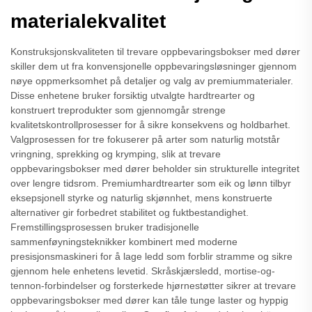
materialekvalitet
Konstruksjonskvaliteten til trevare oppbevaringsbokser med dører
skiller dem ut fra konvensjonelle oppbevaringsløsninger gjennom
nøye oppmerksomhet på detaljer og valg av premiummaterialer.
Disse enhetene bruker forsiktig utvalgte hardtrearter og
konstruert treprodukter som gjennomgår strenge
kvalitetskontrollprosesser for å sikre konsekvens og holdbarhet.
Valgprosessen for tre fokuserer på arter som naturlig motstår
vringning, sprekking og krymping, slik at trevare
oppbevaringsbokser med dører beholder sin strukturelle integritet
over lengre tidsrom. Premiumhardtrearter som eik og lønn tilbyr
eksepsjonell styrke og naturlig skjønnhet, mens konstruerte
alternativer gir forbedret stabilitet og fuktbestandighet.
Fremstillingsprosessen bruker tradisjonelle
sammenføyningsteknikker kombinert med moderne
presisjonsmaskineri for å lage ledd som forblir stramme og sikre
gjennom hele enhetens levetid. Skråskjærsledd, mortise-og-
tennon-forbindelser og forsterkede hjørnestøtter sikrer at trevare
oppbevaringsbokser med dører kan tåle tunge laster og hyppig