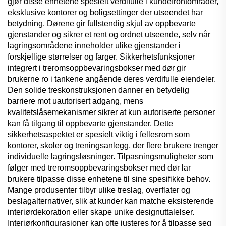
gjør disse enhetene spesielt verdifulle i kundefrontområder,
eksklusive kontorer og boligsettinger der utseendet har
betydning. Dørene gir fullstendig skjul av oppbevarte
gjenstander og sikrer et rent og ordnet utseende, selv når
lagringsområdene inneholder ulike gjenstander i
forskjellige størrelser og farger. Sikkerhetsfunksjoner
integrert i treromsoppbevaringsbokser med dør gir
brukerne ro i tankene angående deres verdifulle eiendeler.
Den solide treskonstruksjonen danner en betydelig
barriere mot uautorisert adgang, mens
kvalitetslåsemekanismer sikrer at kun autoriserte personer
kan få tilgang til oppbevarte gjenstander. Dette
sikkerhetsaspektet er spesielt viktig i fellesrom som
kontorer, skoler og treningsanlegg, der flere brukere trenger
individuelle lagringsløsninger. Tilpasningsmuligheter som
følger med treromsoppbevaringsbokser med dør lar
brukere tilpasse disse enhetene til sine spesifikke behov.
Mange produsenter tilbyr ulike treslag, overflater og
beslagalternativer, slik at kunder kan matche eksisterende
interiørdekoration eller skape unike designuttalelser.
Interiørkonfigurasjoner kan ofte justeres for å tilpasse seg