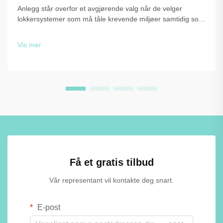
Anlegg står overfor et avgjørende valg når de velger
lokkersystemer som må tåle krevende miljøer samtidig som
de beholder funksjonalitet og estetikk. Valget mellom
tradisjonelle materialer og avanserte løsninger, som f.eks.
Vis mer
fenolplastlokker, ...
Få et gratis tilbud
Vår representant vil kontakte deg snart.
E-post