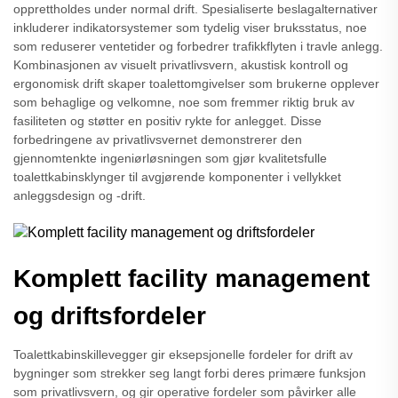
opprettholdes under normal drift. Spesialiserte beslagalternativer
inkluderer indikatorsystemer som tydelig viser bruksstatus, noe
som reduserer ventetider og forbedrer trafikkflyten i travle anlegg.
Kombinasjonen av visuelt privatlivsvern, akustisk kontroll og
ergonomisk drift skaper toalettomgivelser som brukerne opplever
som behaglige og velkomne, noe som fremmer riktig bruk av
fasiliteten og støtter en positiv rykte for anlegget. Disse
forbedringene av privatlivsvernet demonstrerer den
gjennomtenkte ingeniørløsningen som gjør kvalitetsfulle
toalettkabinsklynger til avgjørende komponenter i vellykket
anleggsdesign og -drift.
Komplett facility management
og driftsfordeler
Toalettkabinskillevegger gir eksepsjonelle fordeler for drift av
bygninger som strekker seg langt forbi deres primære funksjon
som privatlivsvern, og gir operative fordeler som påvirker alle