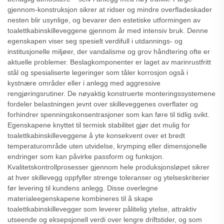
gjennom-konstruksjon sikrer at ridser og mindre overfladeskader
nesten blir usynlige, og bevarer den estetiske utformingen av
toalettkabinskilleveggene gjennom år med intensiv bruk. Denne
egenskapen viser seg spesielt verdifull i utdannings- og
institusjonelle miljøer, der vandalisme og grov håndtering ofte er
aktuelle problemer. Beslagkomponenter er laget av marinrustfritt
stål og spesialiserte legeringer som tåler korrosjon også i
kystnære områder eller i anlegg med aggressive
rengjøringsrutiner. De nøyaktig konstruerte monteringssystemene
fordeler belastningen jevnt over skilleveggenes overflater og
forhindrer spenningskonsentrasjoner som kan føre til tidlig svikt.
Egenskapene knyttet til termisk stabilitet gjør det mulig for
toalettkabinskilleveggene å yte konsekvent over et bredt
temperaturområde uten utvidelse, krymping eller dimensjonelle
endringer som kan påvirke passform og funksjon.
Kvalitetskontrollprosesser gjennom hele produksjonsløpet sikrer
at hver skillevegg oppfyller strenge toleranser og ytelseskriterier
før levering til kundens anlegg. Disse overlegne
materialeegenskapene kombineres til å skape
toalettkabinskillevegger som leverer pålitelig ytelse, attraktiv
utseende og eksepsjonell verdi over lengre driftstider, og som