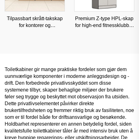
Tilpassbart skrått-takskap
Premium Z-type HPL-skap
for kontorer og
for high-end fitnessklubber
treningssentre,
og spaer, fuktbestandig
fukthindrende kommersiell
klassifisert oppbevaring
oppbevaring
Toiletkabiner gir mange praktiske fordeler som gjør dem
uunnværlige komponenter i moderne anleggsdesign og -
drift. Den forbedrede privatlivsskyddet som disse
systemene tilbyr, skaper behaglige miljøer der brukere
føler seg trygge og beskyttet mot observasjon fra utsiden.
Dette privatlivselementet påvirker direkte
brukertilfredsheten og fremmer riktig bruk av fasiliteten, noe
som er til fordel både for driftsansvarlige og besøkende.
Holdbarhet representerer en annen betydelig fordel, siden
kvalitetsfulle toilettkabiner tåler år med intensiv bruk uten å
kreve hyppige reparerings- eller utskiftningsarbeider. De