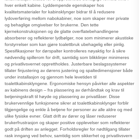
hver enkelt kabine. Lyddempende egenskaper hos
kvalitetsmaterialer for kabinsklynger bidrar til å redusere
lydoverføring mellom nabokabiner, noe som skaper mer private
og behaglige omgivelser for brukerne. Den tette
kjernekonstruksjonen og de glatte overflatebehandlingene
absorberer og reflekterer lydbølger, noe som minimerer akustiske
forstyrrelser som kan gjøre toalettbruk ubehagelig eller pinlig.
Spesifikasjoner for dørspalter kontrolleres nøyaktig for å sikre
nødvendig spillerom for drift, samtidig som blikklinjer minimeres
og privatlivsvernet opprettholdes. Justerbare beslagssystemer
tillater finjustering av dørens justering og spaltedimensjoner både
under installasjon og gjennom hele levetiden til
toalettkabinsklyngene. Ergonomiske hensyn påvirker alle aspekter
av kabinens design – fra plassering av dørhåndtak og krav til
betjeningskraft til høyde og plassering av privatlåser. Disse
brukervennlige funksjonene sikrer at toalettkabinsklynger forblir
tilgjengelige og enkle å betjene for personer av alle aldre og med
ulike fysiske evner. Glatt drift av dører og låser reduserer
brukerfrustrasjon og skaper positive opplevelser som reflekterer
godt på driften av anlegget. Forholdsregler for nødtilgang tillater
rask inngang ved behov, samtidig som sikkerhet og privatlivsvern