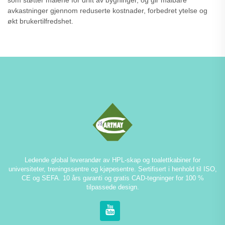
som støtter målene for drift av bygninger, og gir målbare
avkastninger gjennom reduserte kostnader, forbedret ytelse og
økt brukertilfredshet.
Ledende global leverandør av HPL-skap og toalettkabiner for
universiteter, treningssentre og kjøpesentre. Sertifisert i henhold til ISO,
CE og SEFA. 10 års garanti og gratis CAD-tegninger for 100 %
tilpassede design.