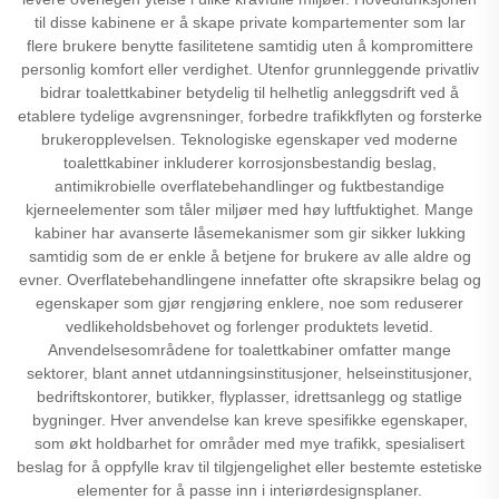
til disse kabinene er å skape private kompartementer som lar
flere brukere benytte fasilitetene samtidig uten å kompromittere
personlig komfort eller verdighet. Utenfor grunnleggende privatliv
bidrar toalettkabiner betydelig til helhetlig anleggsdrift ved å
etablere tydelige avgrensninger, forbedre trafikkflyten og forsterke
brukeropplevelsen. Teknologiske egenskaper ved moderne
toalettkabiner inkluderer korrosjonsbestandig beslag,
antimikrobielle overflatebehandlinger og fuktbestandige
kjerneelementer som tåler miljøer med høy luftfuktighet. Mange
kabiner har avanserte låsemekanismer som gir sikker lukking
samtidig som de er enkle å betjene for brukere av alle aldre og
evner. Overflatebehandlingene innefatter ofte skrapsikre belag og
egenskaper som gjør rengjøring enklere, noe som reduserer
vedlikeholdsbehovet og forlenger produktets levetid.
Anvendelsesområdene for toalettkabiner omfatter mange
sektorer, blant annet utdanningsinstitusjoner, helseinstitusjoner,
bedriftskontorer, butikker, flyplasser, idrettsanlegg og statlige
bygninger. Hver anvendelse kan kreve spesifikke egenskaper,
som økt holdbarhet for områder med mye trafikk, spesialisert
beslag for å oppfylle krav til tilgjengelighet eller bestemte estetiske
elementer for å passe inn i interiørdesignsplaner.