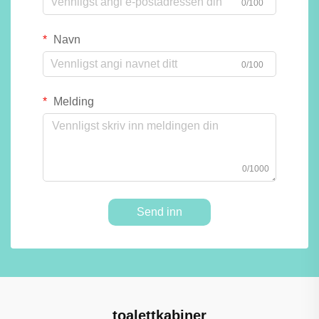
0/100
Navn
0/100
Melding
0/1000
Send inn
toalettkabiner