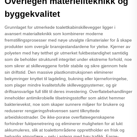
Overlegen materiellteknikk og
byggekvalitet
Grunnlaget for utmerkede toalettkabinskillevegger ligger i
avansert materialteknikk som kombinerer moderne
fremstillingsprosesser med nøye utvalgte råmaterialer for å skape
produkter som overgår bransjestandardene for ytelse. Kjerner av
polyeten med høy tetthet gir utmerket fuktbestandighet samtidig
som de beholder strukturell integritet under ekstreme forhold, noe
som sikrer at skilleveggene forblir stabile og sikre gjennom hele
sin driftstid. Den massive plastkonstruksjonen eliminerer
bekymringer knyttet til lagdeling, bukning eller kjerneforringelse,
som plager mindre kvalitetsfulle skilleveggsystemer, og gir
driftsansvarlige full tillit til deres investering. Overflatebehandlinger
inneholder antimikrobielle tilsetningsstoffer som aktivt hemmer
bakterievekst, noe som skaper sunnere miljøer for brukere og
reduserer rengjøringsfrekvensen samt tilknyttede
arbeidskostnader. De ikke-porøse overflateegenskapene
forhindrer fuktpenetrering og eliminerer muligheten for at lukt
akkumuleres, slik at toalettområdene opprettholder en frisk og
behaglig atmosfære – selv i anlegg med høy trafikk. Farge-