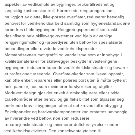
aspekter av vedlikehold av bygninger, brukertilfredshet og
langsiktig kostnadskontroll. Forenklede rengjøringsrutiner,
muliggjort av glatte, ikke-porøse overflater, reduserer betydelig
behovet for vedlikeholdsarbeid samtidig som hygienestandardene
forbedres i hele bygningen. Rengjøringspersonell kan raskt
desinfisere hele skillevegg-systemer ved hjelp av vanlige
rengjøringsmidler og -prosedyrer, uten behov for spesialiserte
behandlinger eller utvidede vedlikeholdsperioder.
Motstandsevnen mot graffiti og vandalisme som er innebygd i
kvalitetsmaterialer for skillevegger beskytter investeringene i
bygningen, reduserer løpende vedlikeholdskostnader og bevarer
et profesjonelt utseende. Overflate-skader som likevel oppstår,
kan ofte enkelt repareres eller poleres bort uten å måtte bytte ut
hele paneler, noe som minimerer forstyrrelser og utgifter.
Modulært design gjør det enkelt å omkonfigurere eller utvide
toalettområder etter behov, og gir fleksibilitet som tilpasser seg
endrende krav til bygningen uten at det kreves full ombygging.
Enkeltpaneler og hardvarakomponenter kan erstattes uavhengig
av hverandre ved behov, noe som reduserer
reparasjonskostnader og minimerer driftsforstyrrelser under
vedlikeholdsaktiviteter. Den konsekvente ytelsen til