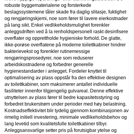
robuste byggematerialene og forsterkede
beslagssystemene tåler skade fra daglig slitasje, fuktighet
og rengjøringskjemi, noe som fører til lavere eierkostnader
på lang sikt. Enkel vedlikeholdsmulighet forenkler
anleggsdriften ved å la renholdspersonell raskt desinfisere
overflater og opprettholde hygieniske forhold. De glatte,
ikke-porøse overflatene på moderne toilettkabiner hindrer
bakterievekst og forenkler rutinemessige
rengjøringsprosedyrer, noe som reduserer
arbeidskostnadene og forbedrer generelle
hygienestandarder i anlegget. Fordeler knyttet til
optimalisering av plass oppstår fra den effektive designen
av toilettkabiner, som maksimerer antallet individuelle
fasiliteter innenfor tilgjengelig gulvareal. Denne effektive
utnyttelsen av plass fører til bedre kapasitetsstyring og
forbedret brukerstrøm under perioder med høy belastning.
Kostnadseffektivitet blir tydelig gjennom kombinasjonen av
rimelig initiell investering, minimale vedlikeholdsbehov og
lang levetid som kvalitetsfulle toilettkabiner tilbyr.
Anleggsansvarlige setter pris på forutsigbar ytelse og