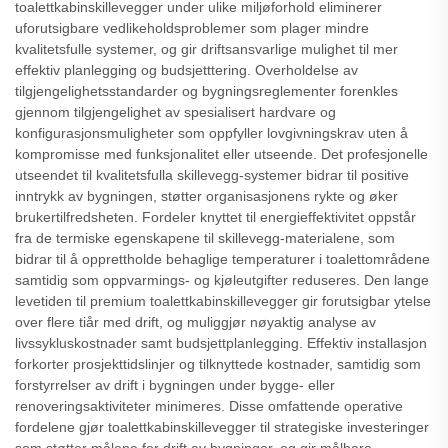
toalettkabinskillevegger under ulike miljøforhold eliminerer
uforutsigbare vedlikeholdsproblemer som plager mindre
kvalitetsfulle systemer, og gir driftsansvarlige mulighet til mer
effektiv planlegging og budsjetttering. Overholdelse av
tilgjengelighetsstandarder og bygningsreglementer forenkles
gjennom tilgjengelighet av spesialisert hardvare og
konfigurasjonsmuligheter som oppfyller lovgivningskrav uten å
kompromisse med funksjonalitet eller utseende. Det profesjonelle
utseendet til kvalitetsfulla skillevegg-systemer bidrar til positive
inntrykk av bygningen, støtter organisasjonens rykte og øker
brukertilfredsheten. Fordeler knyttet til energieffektivitet oppstår
fra de termiske egenskapene til skillevegg-materialene, som
bidrar til å opprettholde behaglige temperaturer i toalettområdene
samtidig som oppvarmings- og kjøleutgifter reduseres. Den lange
levetiden til premium toalettkabinskillevegger gir forutsigbar ytelse
over flere tiår med drift, og muliggjør nøyaktig analyse av
livssykluskostnader samt budsjettplanlegging. Effektiv installasjon
forkorter prosjekttidslinjer og tilknyttede kostnader, samtidig som
forstyrrelser av drift i bygningen under bygge- eller
renoveringsaktiviteter minimeres. Disse omfattende operative
fordelene gjør toalettkabinskillevegger til strategiske investeringer