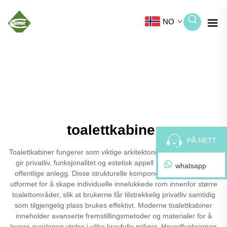
NO
toalettkabiner
PÅ NETT
Toalettkabiner fungerer som viktige arkitektoniske elementer som
gir privatliv, funksjonalitet og estetisk appell i kommersielle og
whatsapp
offentlige anlegg. Disse strukturelle komponentene er spesielt
utformet for å skape individuelle innelukkede rom innenfor større
toalettområder, slik at brukerne får tilstrekkelig privatliv samtidig
som tilgjengelig plass brukes effektivt. Moderne toalettkabiner
inneholder avanserte fremstillingsmetoder og materialer for å
levere overlegen ytelse i ulike kravfulle miljøer. Hovedfunksjonen