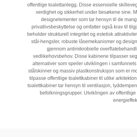
offentlige toalettanlegg. Disse essensielle skilleve
verdighet og sikkerhet under besøkene sine. M
designelementer som tar hensyn til de mangfo
privatlivsbeskyttelse og omfatter også krav til t
beholder strukturell integritet og estetisk attraktivi
stål-hengsler, robuste låsemekanismer og design m
gjennom antimikrobielle overflatebehandl
vedlikehovsbehov. Disse kabinene tilpasser seg u
alternativer som speiler utviklingen i samfunnets
stålskinner og massiv plastkonstruksjon som er mot
tilpasse offentlige toalettkabiner til ulike arkitekt
toalettkabiner tar hensyn til ventilasjon, lyddemp
befolkningsgrupper. Utviklingen av offentlig
energieffe