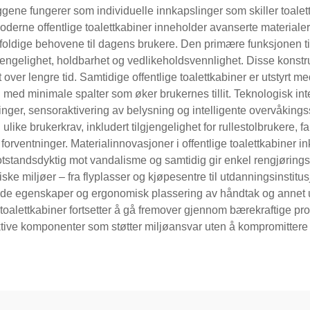
ggene fungerer som individuelle innkapslinger som skiller toalet
oderne offentlige toalettkabiner inneholder avanserte material
ldige behovene til dagens brukere. Den primære funksjonen til o
ilgjengelighet, holdbarhet og vedlikeholdsvennlighet. Disse kon
tet over lengre tid. Samtidige offentlige toalettkabiner er utstyrt 
ed minimale spalter som øker brukernes tillit. Teknologisk integ
inger, sensoraktivering av belysning og intelligente overvåking
like brukerkrav, inkludert tilgjengelighet for rullestolbrukere, 
 forventninger. Materialinnovasjoner i offentlige toalettkabiner i
standsdyktig mot vandalisme og samtidig gir enkel rengjøringspro
oniske miljøer – fra flyplasser og kjøpesentre til utdanningsinstitus
ende egenskaper og ergonomisk plassering av håndtak og annet u
e toalettkabiner fortsetter å gå fremover gjennom bærekraftige p
ktive komponenter som støtter miljøansvar uten å kompromittere 