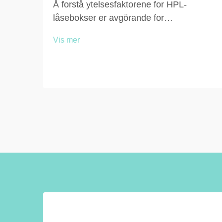
Å forstå ytelsesfaktorene for HPL-
låsebokser er avgörande for
driftsansvarlige og arkitekter som søker
Vis mer
holdbare, pålitelige lagringsløsninger.
Teknologien for laminat under høy trykk
gir eksepsjonell motstand mot fuktighet,
støt og daglig slitasje, b...