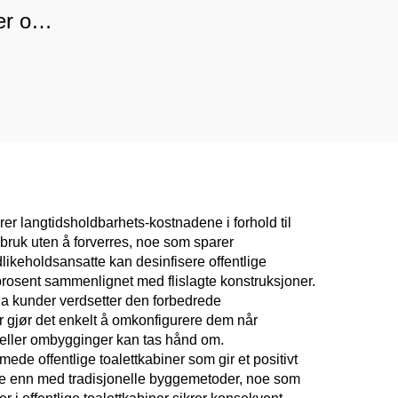
er og
,
varing
er langtidsholdbarhets-kostnadene i forhold til
v bruk uten å forverres, noe som sparer
dlikeholdsansatte kan desinfisere offentlige
 prosent sammenlignet med flislagte konstruksjoner.
r, da kunder verdsetter den forbedrede
 gjør det enkelt å omkonfigurere dem når
 eller ombygginger kan tas hånd om.
de offentlige toalettkabiner som gir et positivt
skere enn med tradisjonelle byggemetoder, noe som