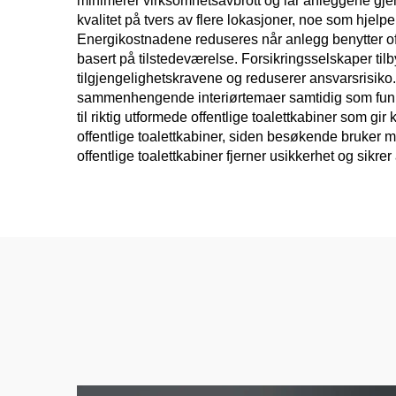
minimerer virksomhetsavbrott og lar anleggene gjeno
kvalitet på tvers av flere lokasjoner, noe som hje
Energikostnadene reduseres når anlegg benytter of
basert på tilstedeværelse. Forsikringsselskaper til
tilgjengelighetskravene og reduserer ansvarsrisiko. D
sammenhengende interiørtemaer samtidig som funksj
til riktig utformede offentlige toalettkabiner som g
offentlige toalettkabiner, siden besøkende bruker m
offentlige toalettkabiner fjerner usikkerhet og sikre