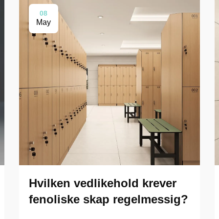
08
May
Hvilken vedlikehold krever
fenoliske skap regelmessig?