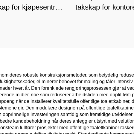
kap for kjøpesentre
takskap for kontor
ykehus, kommersiell
treningssentre
lasse slitesterk
fukthindrende
oppbevaring
kommersiell oppbe
ennom deres robuste konstruksjonsmetoder, som betydelig reduser
r fuktighetsskader, eliminerer behovet for maling og tåler intensi
stnader hvert år. Den forenklede rengjøringsprosessen gjør at ve
fiserende midler, noe som reduserer arbeidstiden med opptil førti
etspoeng når de installerer kvalitetsfulle offentlige toalettkabine
temene gir. Den modulære designen på offentlige toalettkabiner
 opprinnelige investeringen samtidig som fremtidige utvidelser
bedre kundebeholdning når deres anlegg er utstyrt med velutforme
asjonsteam fullfører prosjekter med offentlige toalettkabiner ra