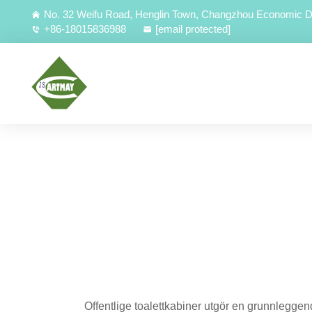
No. 32 Weifu Road, Henglin Town, Changzhou Economic D
+86-18015836988
[email protected]
Offentlige toalettkabiner utgör en grunnleggen