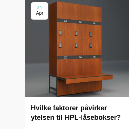
30
Apr
Hvilke faktorer påvirker
ytelsen til HPL-låsebokser?