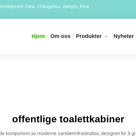
evelopment Zone, Changzhou, Jiangsu, Kina
Hjem
Om oss
Produkter
Nyheter
offentlige toalettkabiner
de komponent av moderne sanitærinfrastruktur, designet for å gi 