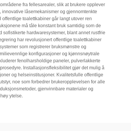
tområdene fra fellesarealer, slik at brukere opplever
er, innovative låsemekanismer og gjennomtenkte
ffentlige toalettkabiner går langt utover ren
struksjonene må tåle konstant bruk samtidig som de
med sofistikerte hardwaresystemer, blant annet rustfrie
rering har revolusjonert offentlige toalettkabiner
ssystemer som registrerer bruksmønstre og
familievennlige konfigurasjoner og kjønnsnøytrale
nkluderer fenolharsholdige paneler, pulverlakkerte
sedyre. Installasjonsfleksibilitet gjør det mulig å
joner og helseinstitusjoner. Kvalitetsfulle offentlige
tstyr, noe som forbedrer brukeropplevelsen for alle
roduksjonsmetoder, gjenvinnbare materialer og
høy ytelse.