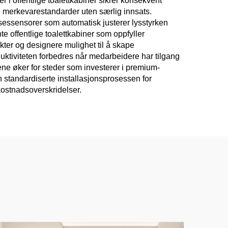
 i offentlige toalettkabiner sikrer konsekvent
e merkevarestandarder uten særlig innsats.
sessensorer som automatisk justerer lysstyrken
e offentlige toalettkabiner som oppfyller
tekter og designere mulighet til å skape
tiviteten forbedres når medarbeidere har tilgang
tene øker for steder som investerer i premium-
n standardiserte installasjonsprosessen for
 kostnadsoverskridelser.