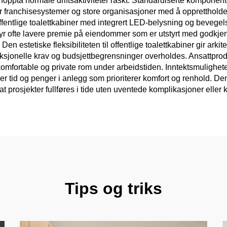
ppta normale driftsaktiviteter raskt. Standardiserte komponenter
lper franchisesystemer og store organisasjoner med å oppretthold
fentlige toalettkabiner med integrert LED-belysning og bevegel
byr ofte lavere premie på eiendommer som er utstyrt med godkjent
en estetiske fleksibiliteten til offentlige toalettkabiner gir arki
onelle krav og budsjettbegrensninger overholdes. Ansattproduk
ir komfortable og private rom under arbeidstiden. Inntektsmulighe
er tid og penger i anlegg som prioriterer komfort og renhold. De
r at prosjekter fullføres i tide uten uventede komplikasjoner eller
Tips og triks