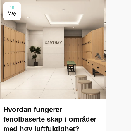
15
2
May
Ma
Hvordan fungerer
Hva
fenolbaserte skap i områder
hvo
med høy luftfuktighet?
org