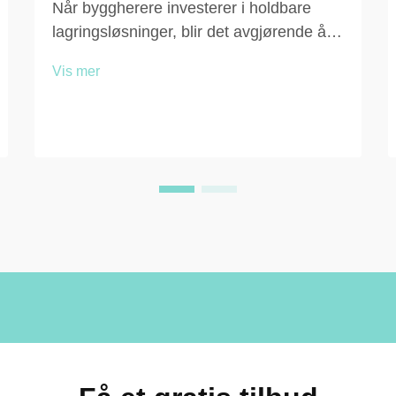
Når byggherere investerer i holdbare
lagringsløsninger, blir det avgjørende å
forstå vedlikeholdsbehovet for å beskytte
Vis mer
denne investeringen og sikre langsiktig
ytelse. Fenoliske garderober har blitt
økende populære i kommersielle,
utdannings-...