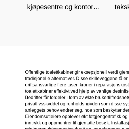
kjøpesentre og kontorer,
taks
lydisolert kommersiell
og s
skillevegg
k
Offentlige toalettkabiner gir eksepsjonell verdi gj
tradisjonelle alternativer. Disse skilleveggene tåle
driftsansvarlige flere tusen kroner i reparasjonsko
toalettkabiner effektivt ved hjelp av vanlige desin
Bedrifter får fordeler i form av økte brukertilfredsh
privatlivsskyddet og renholdshøyden som disse sys
anleggets behov endrer seg, noe som beskytter den
Eiendomsutleiere opplever økt fotgjengertrafikk og 
inntrykk og oppmuntrer til gjentatte besøk. Install