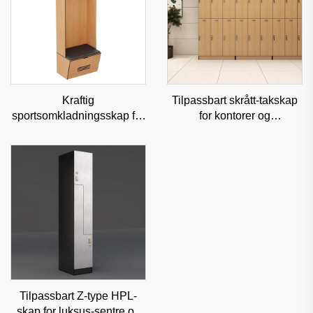
Kraftig
Tilpassbart skrått-takskap
sportsomkladningsskap for
for kontorer og
treningssentre og
treningssentre,
idrettsklubber,
fukthindrende kommersiell
fukthindrende
oppbevaring
ståloppbevaring
Tilpassbart Z-type HPL-
skap for luksus-sentre og