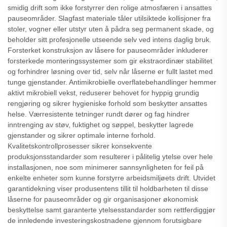
smidig drift som ikke forstyrrer den rolige atmosfæren i ansattes
pauseområder. Slagfast materiale tåler utilsiktede kollisjoner fra
stoler, vogner eller utstyr uten å pådra seg permanent skade, og
beholder sitt profesjonelle utseende selv ved intens daglig bruk.
Forsterket konstruksjon av låsere for pauseområder inkluderer
forsterkede monteringssystemer som gir ekstraordinær stabilitet
og forhindrer løsning over tid, selv når låserne er fullt lastet med
tunge gjenstander. Antimikrobielle overflatebehandlinger hemmer
aktivt mikrobiell vekst, reduserer behovet for hyppig grundig
rengjøring og sikrer hygieniske forhold som beskytter ansattes
helse. Værresistente tetninger rundt dører og fag hindrer
inntrenging av støv, fuktighet og søppel, beskytter lagrede
gjenstander og sikrer optimale interne forhold.
Kvalitetskontrollprosesser sikrer konsekvente
produksjonsstandarder som resulterer i pålitelig ytelse over hele
installasjonen, noe som minimerer sannsynligheten for feil på
enkelte enheter som kunne forstyrre arbeidsmiljøets drift. Utvidet
garantidekning viser produsentens tillit til holdbarheten til disse
låserne for pauseområder og gir organisasjoner økonomisk
beskyttelse samt garanterte ytelsesstandarder som rettferdiggjør
de innledende investeringskostnadene gjennom forutsigbare