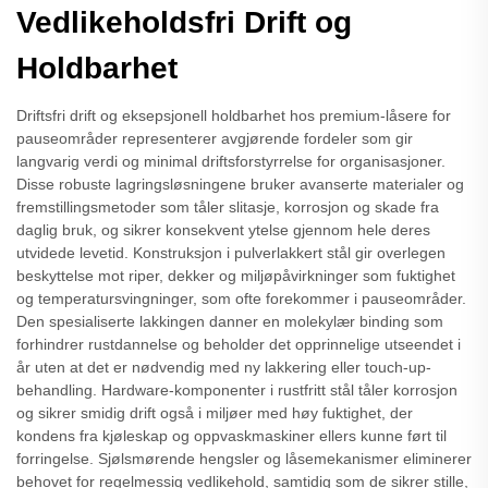
Vedlikeholdsfri Drift og
Holdbarhet
Driftsfri drift og eksepsjonell holdbarhet hos premium-låsere for
pauseområder representerer avgjørende fordeler som gir
langvarig verdi og minimal driftsforstyrrelse for organisasjoner.
Disse robuste lagringsløsningene bruker avanserte materialer og
fremstillingsmetoder som tåler slitasje, korrosjon og skade fra
daglig bruk, og sikrer konsekvent ytelse gjennom hele deres
utvidede levetid. Konstruksjon i pulverlakkert stål gir overlegen
beskyttelse mot riper, dekker og miljøpåvirkninger som fuktighet
og temperatursvingninger, som ofte forekommer i pauseområder.
Den spesialiserte lakkingen danner en molekylær binding som
forhindrer rustdannelse og beholder det opprinnelige utseendet i
år uten at det er nødvendig med ny lakkering eller touch-up-
behandling. Hardware-komponenter i rustfritt stål tåler korrosjon
og sikrer smidig drift også i miljøer med høy fuktighet, der
kondens fra kjøleskap og oppvaskmaskiner ellers kunne ført til
forringelse. Sjølsmørende hengsler og låsemekanismer eliminerer
behovet for regelmessig vedlikehold, samtidig som de sikrer stille,