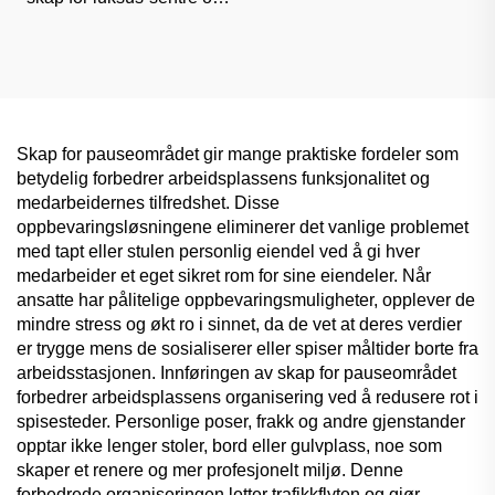
kontorer, høyestetisk
klassifisert oppbevaring
Skap for pauseområdet gir mange praktiske fordeler som
betydelig forbedrer arbeidsplassens funksjonalitet og
medarbeidernes tilfredshet. Disse
oppbevaringsløsningene eliminerer det vanlige problemet
med tapt eller stulen personlig eiendel ved å gi hver
medarbeider et eget sikret rom for sine eiendeler. Når
ansatte har pålitelige oppbevaringsmuligheter, opplever de
mindre stress og økt ro i sinnet, da de vet at deres verdier
er trygge mens de sosialiserer eller spiser måltider borte fra
arbeidsstasjonen. Innføringen av skap for pauseområdet
forbedrer arbeidsplassens organisering ved å redusere rot i
spisesteder. Personlige poser, frakk og andre gjenstander
opptar ikke lenger stoler, bord eller gulvplass, noe som
skaper et renere og mer profesjonelt miljø. Denne
forbedrede organiseringen letter trafikkflyten og gjør