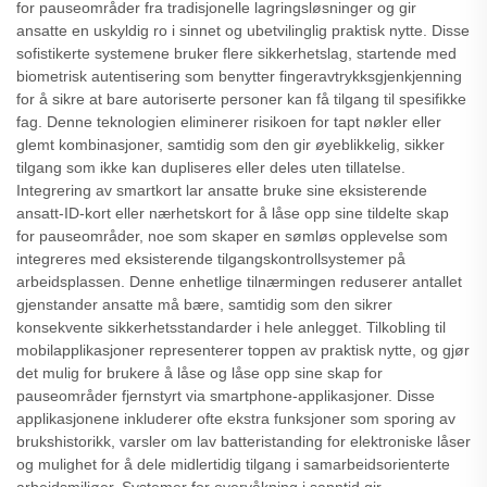
for pauseområder fra tradisjonelle lagringsløsninger og gir
ansatte en uskyldig ro i sinnet og ubetvilinglig praktisk nytte. Disse
sofistikerte systemene bruker flere sikkerhetslag, startende med
biometrisk autentisering som benytter fingeravtrykksgjenkjenning
for å sikre at bare autoriserte personer kan få tilgang til spesifikke
fag. Denne teknologien eliminerer risikoen for tapt nøkler eller
glemt kombinasjoner, samtidig som den gir øyeblikkelig, sikker
tilgang som ikke kan dupliseres eller deles uten tillatelse.
Integrering av smartkort lar ansatte bruke sine eksisterende
ansatt-ID-kort eller nærhetskort for å låse opp sine tildelte skap
for pauseområder, noe som skaper en sømløs opplevelse som
integreres med eksisterende tilgangskontrollsystemer på
arbeidsplassen. Denne enhetlige tilnærmingen reduserer antallet
gjenstander ansatte må bære, samtidig som den sikrer
konsekvente sikkerhetsstandarder i hele anlegget. Tilkobling til
mobilapplikasjoner representerer toppen av praktisk nytte, og gjør
det mulig for brukere å låse og låse opp sine skap for
pauseområder fjernstyrt via smartphone-applikasjoner. Disse
applikasjonene inkluderer ofte ekstra funksjoner som sporing av
brukshistorikk, varsler om lav batteristanding for elektroniske låser
og mulighet for å dele midlertidig tilgang i samarbeidsorienterte