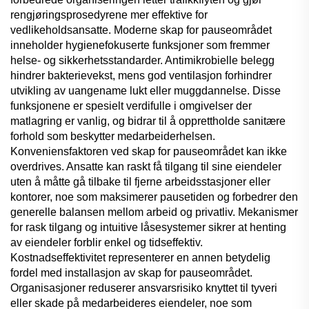
rengjøringsprosedyrene mer effektive for
vedlikeholdsansatte. Moderne skap for pauseområdet
inneholder hygienefokuserte funksjoner som fremmer
helse- og sikkerhetsstandarder. Antimikrobielle belegg
hindrer bakterievekst, mens god ventilasjon forhindrer
utvikling av uangename lukt eller muggdannelse. Disse
funksjonene er spesielt verdifulle i omgivelser der
matlagring er vanlig, og bidrar til å opprettholde sanitære
forhold som beskytter medarbeiderhelsen.
Konveniensfaktoren ved skap for pauseområdet kan ikke
overdrives. Ansatte kan raskt få tilgang til sine eiendeler
uten å måtte gå tilbake til fjerne arbeidsstasjoner eller
kontorer, noe som maksimerer pausetiden og forbedrer den
generelle balansen mellom arbeid og privatliv. Mekanismer
for rask tilgang og intuitive låsesystemer sikrer at henting
av eiendeler forblir enkel og tidseffektiv.
Kostnadseffektivitet representerer en annen betydelig
fordel med installasjon av skap for pauseområdet.
Organisasjoner reduserer ansvarsrisiko knyttet til tyveri
eller skade på medarbeideres eiendeler, noe som