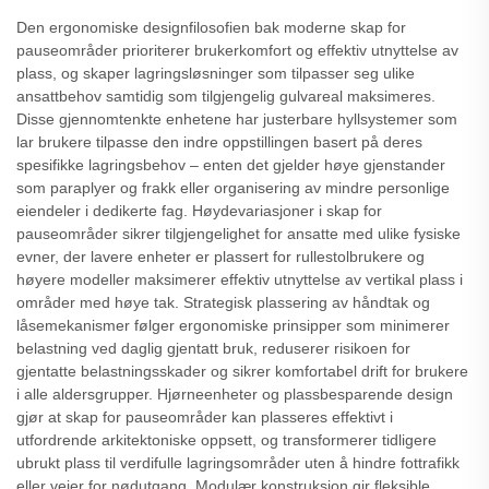
Den ergonomiske designfilosofien bak moderne skap for
pauseområder prioriterer brukerkomfort og effektiv utnyttelse av
plass, og skaper lagringsløsninger som tilpasser seg ulike
ansattbehov samtidig som tilgjengelig gulvareal maksimeres.
Disse gjennomtenkte enhetene har justerbare hyllsystemer som
lar brukere tilpasse den indre oppstillingen basert på deres
spesifikke lagringsbehov – enten det gjelder høye gjenstander
som paraplyer og frakk eller organisering av mindre personlige
eiendeler i dedikerte fag. Høydevariasjoner i skap for
pauseområder sikrer tilgjengelighet for ansatte med ulike fysiske
evner, der lavere enheter er plassert for rullestolbrukere og
høyere modeller maksimerer effektiv utnyttelse av vertikal plass i
områder med høye tak. Strategisk plassering av håndtak og
låsemekanismer følger ergonomiske prinsipper som minimerer
belastning ved daglig gjentatt bruk, reduserer risikoen for
gjentatte belastningsskader og sikrer komfortabel drift for brukere
i alle aldersgrupper. Hjørneenheter og plassbesparende design
gjør at skap for pauseområder kan plasseres effektivt i
utfordrende arkitektoniske oppsett, og transformerer tidligere
ubrukt plass til verdifulle lagringsområder uten å hindre fottrafikk
eller veier for nødutgang. Modulær konstruksjon gir fleksible