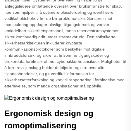
arbeidsmiljøer. Systemer for overvåkning i sanntid gir
anleggsledere omfattende oversikt over bruksmønstre for skap,
noe som hjelper til å optimere plassfordeling og identifisere
vedlikeholdsbehov før de blir problematiske. Sensorer mot
manipulering oppdager ulovlige tilgangsforsøk og varsler
umiddelbart sikkerhetspersonell, mens reservestrømsystemer
sikrer kontinuerlig drift under strømavbrudd. Den sofistikerte
sikkerhetsarkitekturen inkluderer krypterte
kommunikasjonsprotokoller som beskytter mot digitale
innbruddsforsøk, og sikrer at følsomme tilgangskoder og
brukerdata forblir sikret mot cybersikkerhetsrisikoer. Muligheten til
å føre revisjonslogg holder detaljerte registre over alle
tilgangshendelser, og gir verdifull informasjon for
sikkerhetsetterforskning og krav til rapportering i forbindelse med
etterlevelse, som mange organisasjoner må oppfylle.
Ergonomisk design og
romoptimalisering