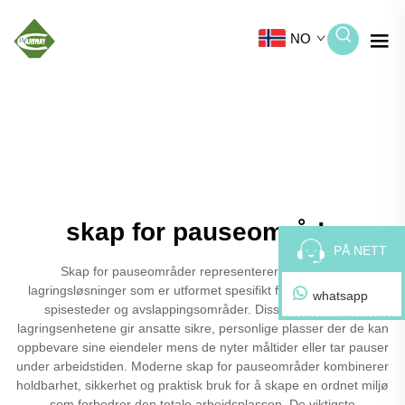
NO
skap for pauseområde
PÅ NETT
Skap for pauseområder representerer essensielle
lagringsløsninger som er utformet spesifikt for arbeidsstedets
whatsapp
spisesteder og avslappingsområder. Disse spesialiserte
lagringsenhetene gir ansatte sikre, personlige plasser der de kan
oppbevare sine eiendeler mens de nyter måltider eller tar pauser
under arbeidstiden. Moderne skap for pauseområder kombinerer
holdbarhet, sikkerhet og praktisk bruk for å skape en ordnet miljø
som forbedrer den totale arbeidsplassen. De viktigste