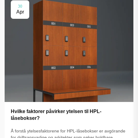
30
Apr
Hvilke faktorer påvirker ytelsen til HPL-
låsebokser?
Å forstå ytelsesfaktorene for HPL-låsebokser er avgörande
for driftsansvarlige og arkitekter som søker holdbare,