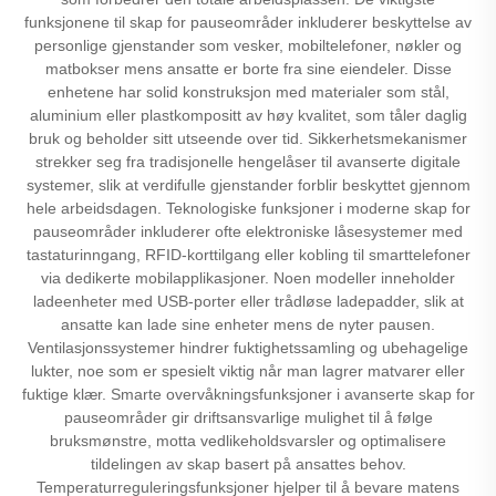
funksjonene til skap for pauseområder inkluderer beskyttelse av
personlige gjenstander som vesker, mobiltelefoner, nøkler og
matbokser mens ansatte er borte fra sine eiendeler. Disse
enhetene har solid konstruksjon med materialer som stål,
aluminium eller plastkompositt av høy kvalitet, som tåler daglig
bruk og beholder sitt utseende over tid. Sikkerhetsmekanismer
strekker seg fra tradisjonelle hengelåser til avanserte digitale
systemer, slik at verdifulle gjenstander forblir beskyttet gjennom
hele arbeidsdagen. Teknologiske funksjoner i moderne skap for
pauseområder inkluderer ofte elektroniske låsesystemer med
tastaturinngang, RFID-korttilgang eller kobling til smarttelefoner
via dedikerte mobilapplikasjoner. Noen modeller inneholder
ladeenheter med USB-porter eller trådløse ladepadder, slik at
ansatte kan lade sine enheter mens de nyter pausen.
Ventilasjonssystemer hindrer fuktighetssamling og ubehagelige
lukter, noe som er spesielt viktig når man lagrer matvarer eller
fuktige klær. Smarte overvåkningsfunksjoner i avanserte skap for
pauseområder gir driftsansvarlige mulighet til å følge
bruksmønstre, motta vedlikeholdsvarsler og optimalisere
tildelingen av skap basert på ansattes behov.
Temperaturreguleringsfunksjoner hjelper til å bevare matens