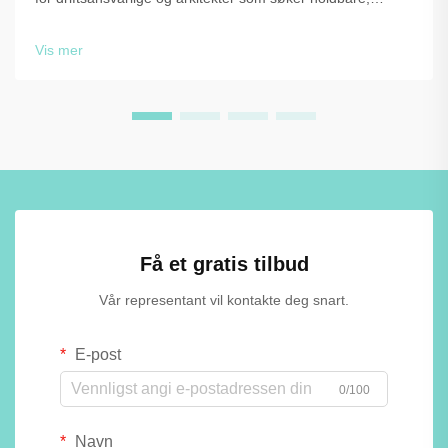
pålitelige lagringsløsninger. Teknologien for laminat under
høy trykk gir eksepsjonell motstand mot fuktighet, støt og
Vis mer
daglig slitasje, b...
Få et gratis tilbud
Vår representant vil kontakte deg snart.
E-post
0/100
Navn