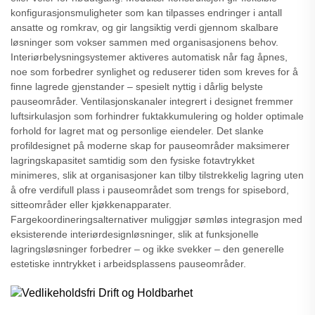
konfigurasjonsmuligheter som kan tilpasses endringer i antall
ansatte og romkrav, og gir langsiktig verdi gjennom skalbare
løsninger som vokser sammen med organisasjonens behov.
Interiørbelysningsystemer aktiveres automatisk når fag åpnes,
noe som forbedrer synlighet og reduserer tiden som kreves for å
finne lagrede gjenstander – spesielt nyttig i dårlig belyste
pauseområder. Ventilasjonskanaler integrert i designet fremmer
luftsirkulasjon som forhindrer fuktakkumulering og holder optimale
forhold for lagret mat og personlige eiendeler. Det slanke
profildesignet på moderne skap for pauseområder maksimerer
lagringskapasitet samtidig som den fysiske fotavtrykket
minimeres, slik at organisasjoner kan tilby tilstrekkelig lagring uten
å ofre verdifull plass i pauseområdet som trengs for spisebord,
sitteområder eller kjøkkenapparater.
Fargekoordineringsalternativer muliggjør sømløs integrasjon med
eksisterende interiørdesignløsninger, slik at funksjonelle
lagringsløsninger forbedrer – og ikke svekker – den generelle
estetiske inntrykket i arbeidsplassens pauseområder.