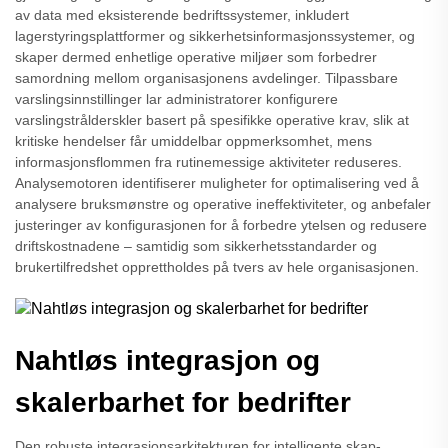
av data med eksisterende bedriftssystemer, inkludert
lagerstyringsplattformer og sikkerhetsinformasjonssystemer, og
skaper dermed enhetlige operative miljøer som forbedrer
samordning mellom organisasjonens avdelinger. Tilpassbare
varslingsinnstillinger lar administratorer konfigurere
varslingstrålderskler basert på spesifikke operative krav, slik at
kritiske hendelser får umiddelbar oppmerksomhet, mens
informasjonsflommen fra rutinemessige aktiviteter reduseres.
Analysemotoren identifiserer muligheter for optimalisering ved å
analysere bruksmønstre og operative ineffektiviteter, og anbefaler
justeringer av konfigurasjonen for å forbedre ytelsen og redusere
driftskostnadene – samtidig som sikkerhetsstandarder og
brukertilfredshet opprettholdes på tvers av hele organisasjonen.
Nahtløs integrasjon og
skalerbarhet for bedrifter
Den robuste integrasjonsarkitekturen for intelligente skap-