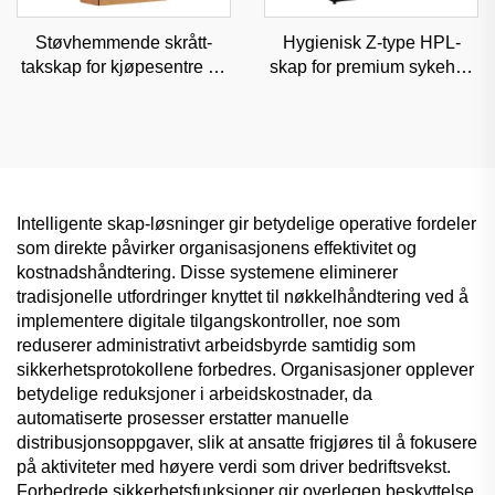
Støvhemmende skrått-
Hygienisk Z-type HPL-
takskap for kjøpesentre og
skap for premium sykehus
sykehus, kommersiell
og medisinske senter,
klasse slitesterk
klassifisert
oppbevaring
oppbevaringsløsning
Intelligente skap-løsninger gir betydelige operative fordeler
som direkte påvirker organisasjonens effektivitet og
kostnadshåndtering. Disse systemene eliminerer
tradisjonelle utfordringer knyttet til nøkkelhåndtering ved å
implementere digitale tilgangskontroller, noe som
reduserer administrativt arbeidsbyrde samtidig som
sikkerhetsprotokollene forbedres. Organisasjoner opplever
betydelige reduksjoner i arbeidskostnader, da
automatiserte prosesser erstatter manuelle
distribusjonsoppgaver, slik at ansatte frigjøres til å fokusere
på aktiviteter med høyere verdi som driver bedriftsvekst.
Forbedrede sikkerhetsfunksjoner gir overlegen beskyttelse