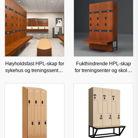
Høyholdsfast HPL-skap for
Fukthindrende HPL-skap
sykehus og treningssentre,
for treningsenter og skoler,
fukthindrende kommersiell
slitesterk kommersiell
oppbevaringsløsning
oppbevaring med
tilpasningsmuligheter