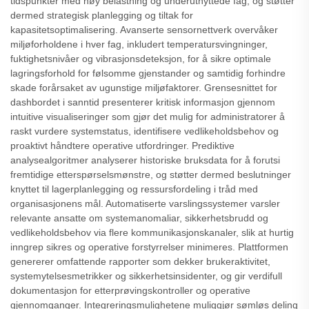
tidspunkter med høy belastning og underutnyttede fag, og støtter
dermed strategisk planlegging og tiltak for
kapasitetsoptimalisering. Avanserte sensornettverk overvåker
miljøforholdene i hver fag, inkludert temperatursvingninger,
fuktighetsnivåer og vibrasjonsdeteksjon, for å sikre optimale
lagringsforhold for følsomme gjenstander og samtidig forhindre
skade forårsaket av ugunstige miljøfaktorer. Grensesnittet for
dashbordet i sanntid presenterer kritisk informasjon gjennom
intuitive visualiseringer som gjør det mulig for administratorer å
raskt vurdere systemstatus, identifisere vedlikeholdsbehov og
proaktivt håndtere operative utfordringer. Prediktive
analysealgoritmer analyserer historiske bruksdata for å forutsi
fremtidige etterspørselsmønstre, og støtter dermed beslutninger
knyttet til lagerplanlegging og ressursfordeling i tråd med
organisasjonens mål. Automatiserte varslingssystemer varsler
relevante ansatte om systemanomaliar, sikkerhetsbrudd og
vedlikeholdsbehov via flere kommunikasjonskanaler, slik at hurtig
inngrep sikres og operative forstyrrelser minimeres. Plattformen
genererer omfattende rapporter som dekker brukeraktivitet,
systemytelsesmetrikker og sikkerhetsinsidenter, og gir verdifull
dokumentasjon for etterprøvingskontroller og operative
gjennomganger. Integreringsmulighetene muliggjør sømløs deling