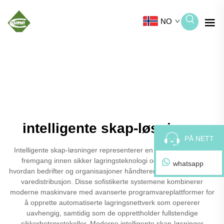
NO
intelligente skap-løsninger
PÅ NETT
Intelligente skap-løsninger representerer en revolusjonerende
fremgang innen sikker lagringsteknologi og transformerer
whatsapp
hvordan bedrifter og organisasjoner håndterer tilgangskontroll og
varedistribusjon. Disse sofistikerte systemene kombinerer
moderne maskinvare med avanserte programvareplattformer for
å opprette automatiserte lagringsnettverk som opererer
uavhengig, samtidig som de opprettholder fullstendige
sikkerhetsprotokoller. Moderne intelligente skap-løsninger