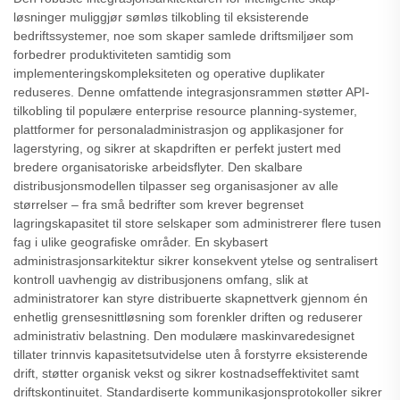
løsninger muliggjør sømløs tilkobling til eksisterende
bedriftssystemer, noe som skaper samlede driftsmiljøer som
forbedrer produktiviteten samtidig som
implementeringskompleksiteten og operative duplikater
reduseres. Denne omfattende integrasjonsrammen støtter API-
tilkobling til populære enterprise resource planning-systemer,
plattformer for personaladministrasjon og applikasjoner for
lagerstyring, og sikrer at skapdriften er perfekt justert med
bredere organisatoriske arbeidsflyter. Den skalbare
distribusjonsmodellen tilpasser seg organisasjoner av alle
størrelser – fra små bedrifter som krever begrenset
lagringskapasitet til store selskaper som administrerer flere tusen
fag i ulike geografiske områder. En skybasert
administrasjonsarkitektur sikrer konsekvent ytelse og sentralisert
kontroll uavhengig av distribusjonens omfang, slik at
administratorer kan styre distribuerte skapnettverk gjennom én
enhetlig grensesnittløsning som forenkler driften og reduserer
administrativ belastning. Den modulære maskinvaredesignet
tillater trinnvis kapasitetsutvidelse uten å forstyrre eksisterende
drift, støtter organisk vekst og sikrer kostnadseffektivitet samt
driftskontinuitet. Standardiserte kommunikasjonsprotokoller sikrer