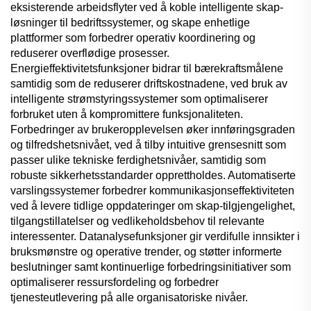
eksisterende arbeidsflyter ved å koble intelligente skap-
løsninger til bedriftssystemer, og skape enhetlige
plattformer som forbedrer operativ koordinering og
reduserer overflødige prosesser.
Energieffektivitetsfunksjoner bidrar til bærekraftsmålene
samtidig som de reduserer driftskostnadene, ved bruk av
intelligente strømstyringssystemer som optimaliserer
forbruket uten å kompromittere funksjonaliteten.
Forbedringer av brukeropplevelsen øker innføringsgraden
og tilfredshetsnivået, ved å tilby intuitive grensesnitt som
passer ulike tekniske ferdighetsnivåer, samtidig som
robuste sikkerhetsstandarder opprettholdes. Automatiserte
varslingssystemer forbedrer kommunikasjonseffektiviteten
ved å levere tidlige oppdateringer om skap-tilgjengelighet,
tilgangstillatelser og vedlikeholdsbehov til relevante
interessenter. Datanalysefunksjoner gir verdifulle innsikter i
bruksmønstre og operative trender, og støtter informerte
beslutninger samt kontinuerlige forbedringsinitiativer som
optimaliserer ressursfordeling og forbedrer
tjenesteutlevering på alle organisatoriske nivåer.