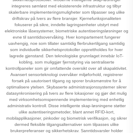
integreres sømløst med eksisterende infrastruktur og tilbyr
skalerbare implementeringsmuligheter som tilpasser seg ulike
driftskrav på tvers av flere bransjer. Kjernefunksjonaliteten
fokuserer på sikre, inndelte lagringsenheter utstyrt med
elektroniske låsesystemer, biometriske autentiseringsløsninger og
evne til sanntidsovervåking. Hver kompartement fungerer
uavhengig, noe som tillater samtidig flerbrukertilgang samtidig
som individuelle sikkerhetsprotokoller opprettholdes for hver
lagrede gjenstand. Den teknologiske grunnlaget innebär IoT-
kobling, som muliggjør fjernstyring via sentraliserte
kontrollpaneler som gir omfattende oversikt over all skapaktivitet.
Avansert sensorteknologi overvåker miljøforhold, registrerer
forsøk på uautorisert tilgang og sporer bruksmønstre for å
optimalisere ytelsen. Skybaserte administrasjonssystemer sikrer
datasynkronisering på tvers av flere lokasjoner og gjør det mulig
med virksomhetsomspennende implementering med enhetlig
administrativ kontroll. Disse intelligente skap-løsningene støtter
ulike autentiseringsmetoder, blant annet RFID-kort,
mobilapplikasjoner, pinkoder og biometrisk verifikasjon, og sikrer
dermed fleksible tilgangsalternativer som tilpasses ulike
brukerpreferanser og sikkerhetskrav. Sanntidsvarsler holder