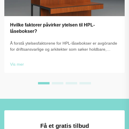
Hvilke faktorer påvirker ytelsen til HPL-
låsebokser?
Å forstå ytelsesfaktorene for HPL-låsebokser er avgörande
for driftsansvarlige og arkitekter som søker holdbare,
pålitelige lagringsløsninger. Teknologien for laminat under
høy trykk gir eksepsjonell motstand mot fuktighet, støt og
Vis mer
daglig slitasje, b...
Få et gratis tilbud