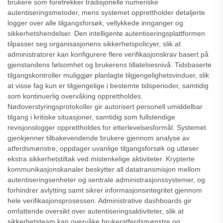
brukere som foretrekker tradisjonelle numeriske
autentiseringsmetoder, mens systemet opprettholder detaljerte
logger over alle tilgangsforsøk, vellykkede innganger og
sikkerhetshendelser. Den intelligente autentiseringsplattformen
tilpasser seg organisasjonens sikkerhetspolicyer, slik at
administratorer kan konfigurere flere verifikasjonskrav basert på
gjenstandens følsomhet og brukerens tillatelsesnivå. Tidsbaserte
tilgangskontroller muliggjør planlagte tilgjengelighetsvinduer, slik
at visse fag kun er tilgjengelige i bestemte tidsperioder, samtidig
som kontinuerlig overvåking opprettholdes.
Nødoverstyringsprotokoller gir autorisert personell umiddelbar
tilgang i kritiske situasjoner, samtidig som fullstendige
revisjonslogger opprettholdes for etterlevelsesformål. Systemet
gjenkjenner tilbakevendende brukere gjennom analyse av
atferdsmønstre, oppdager uvanlige tilgangsforsøk og utløser
ekstra sikkerhetstiltak ved mistenkelige aktiviteter. Krypterte
kommunikasjonskanaler beskytter all datatransmisjon mellom
autentiseringsenheter og sentrale administrasjonssystemer, og
forhindrer avlytting samt sikrer informasjonsintegritet gjennom
hele verifikasjonsprosessen. Administrative dashboards gir
omfattende oversikt over autentiseringsaktiviteter, slik at
sikkerhetsteam kan overvåke brukeratferdsmønstre og