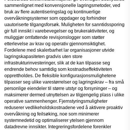
sammenlignet med konvensjonelle lagringsmetoder, ved
bruk av flere autentiseringslag og kontinuerlige
overvåkningsystemer som oppdager og forhindrer
uautoriserte tilgangsforsøk. Muligheten for sanntidssporing
gir full innsikt i varebevegelser og brukeraktiviteter, og
muliggjør omfattende revisjonslogger som støtter
etterlevelse av krav og operativ gjennomsiktighet.
Fordelene med skalerbarhet lar organisasjoner utvide
lagringskapasiteten gradvis uten store
infrastrukturinvesteringer, slik at de kan tilpasse seg
endrende behov samtidig som kostnadseffektiviteten
opprettholdes. De fleksible konfigurasjonsmulighetene
tilpasser seg ulike varestørrelser og lagringskrav – fra små
personlige eiendeler til større utstyr og forsyninger – og
maksimerer dermed utnyttelsen av tilgjengelig plass i ulike
operative sammenhenger. Fjernstyringsmuligheter
reduserer vedlikeholdskostnadene ved å aktivere proaktiv
overvåkning og feilsøking, noe som minimerer
systemnedetid og optimaliserer ytelsen gjennom
datadrevne innsikter. Integreringsfordelene forenkler