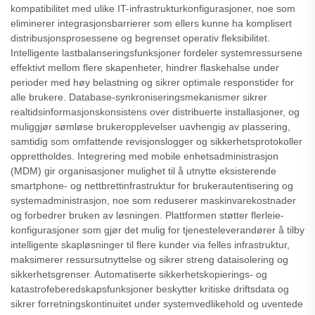
kompatibilitet med ulike IT-infrastrukturkonfigurasjoner, noe som
eliminerer integrasjonsbarrierer som ellers kunne ha komplisert
distribusjonsprosessene og begrenset operativ fleksibilitet.
Intelligente lastbalanseringsfunksjoner fordeler systemressursene
effektivt mellom flere skapenheter, hindrer flaskehalse under
perioder med høy belastning og sikrer optimale respons­tider for
alle brukere. Database-synkroniseringsmekanismer sikrer
realtidsinformasjonskonsistens over distribuerte installasjoner, og
muliggjør sømløse brukeropplevelser uavhengig av plassering,
samtidig som omfattende revisjonslogger og sikkerhetsprotokoller
opprettholdes. Integrering med mobile enhetsadministrasjon
(MDM) gir organisasjoner mulighet til å utnytte eksisterende
smartphone- og nettbrettinfrastruktur for brukerautentisering og
systemadministrasjon, noe som reduserer maskinvarekostnader
og forbedrer bruken av løsningen. Plattformen støtter flerleie-
konfigurasjoner som gjør det mulig for tjenesteleverandører å tilby
intelligente skapløsninger til flere kunder via felles infrastruktur,
maksimerer ressursutnyttelse og sikrer streng dataisolering og
sikkerhetsgrenser. Automatiserte sikkerhetskopierings- og
katastrofeberedskapsfunksjoner beskytter kritiske driftsdata og
sikrer forretningskontinuitet under systemvedlikehold og uventede