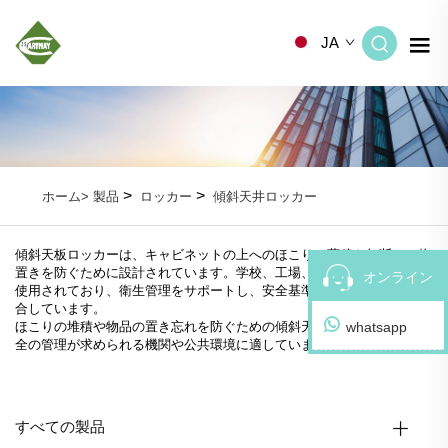
JA
>
>
ホーム>
製品
ロッカー
傾斜天井ロッカー
傾斜天板ロッカーは、キャビネットの上へのほこりの蓄積や無断での物
置きを防ぐために設計されています。学校、工場、公共施設などで広く
オンライン
使用されており、衛生管理をサポートし、安全基準および施設基準に適
合しています。
whatsapp
ほこりの堆積や物品の置き忘れを防ぐための傾斜天板設計で、衛生・安
全の管理が求められる機関や公共環境に適しています。
すべての製品