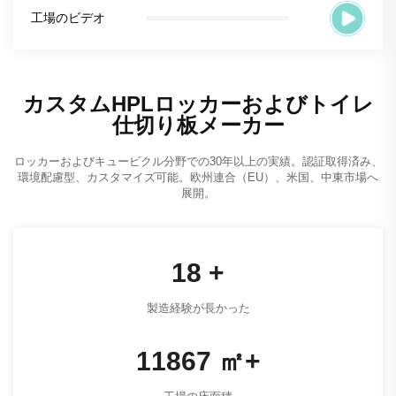
工場のビデオ
カスタムHPLロッカーおよびトイレ
仕切り板メーカー
ロッカーおよびキュービクル分野での30年以上の実績。認証取得済み、
環境配慮型、カスタマイズ可能。欧州連合（EU）、米国、中東市場へ
展開。
24
+
製造経験が長かった
16267
㎡+