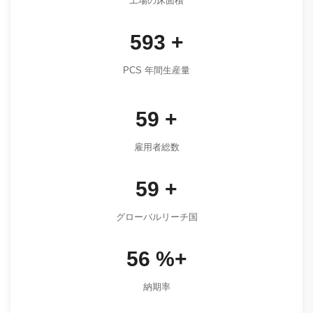
工場の床面積
813
+
PCS 年間生産量
81
+
雇用者総数
81
+
グローバルリーチ国
77
%+
納期率