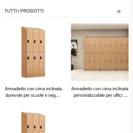
TUTTI I PRODOTTI
Armadietto con cima inclinata
Armadietto con cima inclinata
durevole per scuole e negozi
personalizzabile per uffici e
al dettaglio, archiviazione
palestre, archiviazione
commerciale anti-polvere con
commerciale resistente
angolazioni personalizzabili
all'umidità