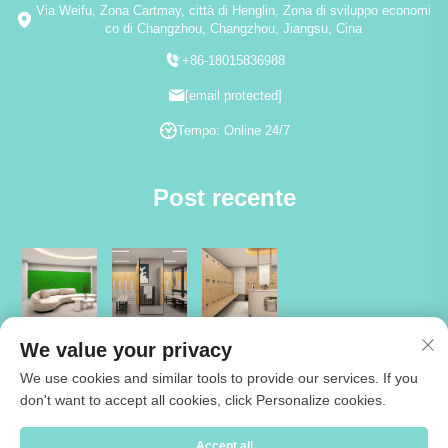
Via Weifu, Zona Cartmay, città di Henglin, Zona di sviluppo economi
co di Changzhou, Changzhou, Jiangsu, Cina
+86-18015836988
[email protected]
Tempo: Online 24/7
Post recente
We value your privacy
We use cookies and similar tools to provide our services. If you
don't want to accept all cookies, click Personalize cookies.
Copyright © 2026 Jiangsu Cartmay Industrial Co.,Ltd. Tutti i diritti
Accept all