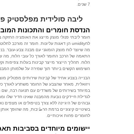
7 שנים.
ליבה סולידית מפלסטיק פנ
הנדסת חומרים והתכונות המוב
חומר ליבתי פנולי מוצק מייצג את האופציה החזקה 
לחumidity הן דאגות עליונות. חומר זה מורכב 
מה שיוצר לוח מוצק הומוגני עם מבנה צבע-עובר. בנ
התאמה של הרכב החומר לאורך כל עובי הלוח, מה שמו
הלוח. תהליך הייצור מייצר קבינות בעלות צפיפות ו
השימוש הקשים ביותר תוך שמירה על שלמותן המבנ
הבנייה בצבע אחיד של קבינות שירותים מפנוליק מו
ויזואלית, מאחר שהצבע של החומר משתרע לאורך כל 
במיוחד בשירותים של משרדים עם תנועה רבה, שם נ
לגדילת חיידקים נובעת מהמבנה שאינו חדיר שלו ומה
גבוהים של היגיינה ללא צורך בטיפולים או מצפים נ
בשינויים קיצוניים ברמת הרطיבות, מה שהופך אותן
לחומרים פחות איכותיים.
יישומים מיוחדים בסביבות תאגי