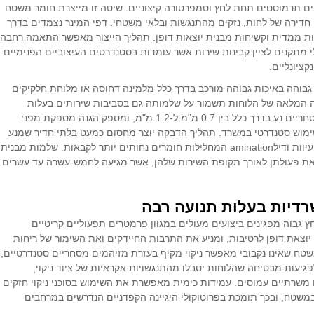
ים תרמוסטים תחת לחץ וטמפרטורה קיצוניים. שיטה זו מייצרת חומר משטח
י חדירה של לחות, נזקים מהתנגשות ובלאי משטחי. דפי המינר נצמדים בדרך
בות ממדית וקשיחות מבנית יוצאות דופן. תהליך הייצור מאפשר התאמה רחבה
מתקנים לציין קבינות שירות אשר עומדות בסטנדרטים העיצוביים הפנימיים
ציונליים.
 בקביות שירותים מlaminate ללחיצה גבוהה באיכות גבוהה מורכב בדרך כלל מלמינה דחוסה או מלוחת חלקיקים
 המלאה של הלוחות תשמור על שלמותה גם בסביבות שירותים בעלות
רטיבות גבוהה. עובי הלמינה המשטחית ביישומים מסחריים נע בדרך כלל בין 0.7 מ"מ ל-1.2 מ"מ, ומספק הגנה מספקת מפני
ימוש סטנדרטי במשרד. תהליך הדבקה יוצר מחסום כמעט בלתי חדיר שמנע
ספיגה של מים, ובכך מבטל את הבעיות של נפיחות, עיוות ודילamination המחלילות חומרים נחותים יותר לקבאות. שלמות מבנית
ת פעולתן לאורך תקופת השירות שלהן, אשר מגיעה לחמש-עשרה עד עשרים
רדיות בעלות תנועה רבה
 גבוה מפגינים ביצועים מעולים במגוון פרמטרים תפעוליים קריטיים
וצאת דופן לרטיבות, ומניע את התרבות החיידקים ואת השימור של ריחות
ח שאינו נקבובי מאפשר ניקוי מקיף בעזרת מזיהמים מסחריים סטנדרטיים,
פגיעות מבטיחה שהלוחות יסבלו מהתנגשויות אקראיות של ציוד ניקוי,
 משרתיים עמוסים. עמידות כימית מאפשרת את השימוש בסוכני ניקוי חזקים
במשטח, ובכך תומכת בפרוטוקולי היגיינה הקפדניים הנדרשים במרחבים