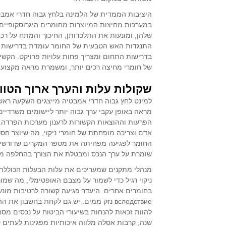
היציבות הממדית של הלמינה בלחץ גבוה
חדרי אמב
במערכות מחיצות המיוצרות מחומרים היגרוסקופיים.
שלהן, ומונעות את התלכדותן, החיכוך והמתח על רכ
התנגדות האש הטבעית של החומר עומדת בדרישות קו
בדרישות התחום ומצריך פחות עלויות פרויקט. הקשי
של חומרי מחיצה רכים יותר, ומשמרת מראה מקצועי
שקולות עלות והערך ארוך הטוו
למינט לחץ גבוה
חדרי אמבטיה
מייצגים השקעה ראשונ
מראה באופן עקבי ערך גבוה יותר ליישומים משרדי
הפרעות וההוצאות הקשורות לרענון מערכות הפרדה. ד
אדם וצריכה מופחתת של חומרי ניקוי, מה שיוצר ח
החומר לפגיעה מפחיתה את מספר המקרים שדורשים 
שומרת על ערך הנכס ומבטלת את הצורך בהחלפה מוקדמת שנגרמת вслед לפגיעת המר
מנהלי מתקנים שמעריכים את עלות הבעלות הכוללת 
ניקוי רגיל כדי לשמור על מצבם האופטימלי, מה שמו
בחומרים אחרים. היעדר פגיעה קשורה לרטיבות מונע
вследствие נזק ממים. יש גם לקחת בחשבו