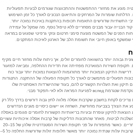
טיה
מונע את מחזורי ההתפשטות וההתכווצות שגורמים לבעיות תפעוליות
 הדלתות שומרות על המרחקים והתיאום הנכונים לאורך כל זמן השימוש
יבי התשתיות שדורשים התאמות תכופות בהתקנות באיכות נמוכה יותר.
ד הבנייה עבור מבנים מסחריים ללא טיפול נוסף, מה שמקל על עמידה
חות הפנים של המשטח מונעת סימני חרטום ונזקי גרפיטי שפגועים במראה
 שמשקף באופן חיובי את תשומת הלב של הארגון לאיכות המתקנים.
ח
ית גבוהה יותר בהשוואה לחומרים זולים, אך ניתוח עלות מחזור חיים מקיף
ים. תקופת השירות המוארכת מפחיתה את תדירות ההחלפה, ומביאה למזעור
רישות התיקון הנמוכות יותר מתורגמות להוצאות נמוכות יותר עבור כוח
סכונות תפעוליים מתמשכים לאורך כל תקופת הפעולה של ההתקנה. התנגדות
תיקון ואת העלויות הקשורים להם, בעוד שההישרדות האסתטית שלו
אה ולא לאי-תפקוד מבני.
צריכים לקחת בחשבון שקרבות אסלה מלווה לחץ גבוה דורשים בדרך כלל רק
נע את הצורך בצביעת מחודשת, השחזה או יישום כיסויים מגנים הנדרשים
 הוצאות לתיקון עופרת ובעיות בריאותיות הקשורות לחומרים פגומים באסלה
ן את ההשלכות לביטוח, מאחר שהתכונות הדליקות של קרבות אסלה איכותיות עשויים
להוות זכאות להנחות בשיעורי הביטוח על נכסים מסחריים. כאשר מתפזרות על פני תקופת השירות הסטנדרטית שלהן של 15–20
שנה, קרבות אסלה מלווה איכותיות מפגינות לעתים קרובות עלות שנתית נמוכה יותר מאשר חלופות זולות שדורשות החלפה כל 5–