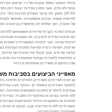
מיוחד המחבר מספר שכבות של נייר קראפט עם רזינ
צפוף ולא פרוץ, אשר מפגין עמידות יוצאת דופן בפנ
כלל ללב מוצק, מה שיוצר פאנלים מחיצות בעלי יצי
לסיומות משטח, צבעים וטקסטורות, ומאפשר למנהלי 
של החברה, תוך הצלחה לא מתפשרת בביצועים הפונק
הבסיס המרכזי
עם תכונות עמידות לרטיבות, מה שמבטיח שההרכבה
שריטות, חשיפה כימית ופגיעות ממכות הנגרמות בש
זו מתורגמת למערכות קבאות שמשמרות את מראן וא
שנה במתקנים משרדיים שמתוחזקים כראוי.
מאפייני הביצועים בסביבות מש
קבינטים לשירותים משרתיים המורכבים מלמינה בלחץ
לתפקוד השירותים המסחריים. החומר מציג עמידות י
שמזיקים לחומרים סופגים המשמשים כמחיצות. המשט
ללא פגיעה בסיום או באינטגריות המבנית. עמידות ל
מזוודות או התנגשויות רגילות המתרחשות בשירותים
תעשייתיים ללא גרימת שינוי צבע, חקיקה או פגיעה 
משותפים במקום העבודה.