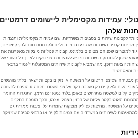
ולי: עמידות מקסימלית ליישומים דרמטיים
חנות שלהן
ביותר לקבינות שירותים בסביבות משרדיות, שם עמידות מקסימלית ותנגדות
לחלוטין מניירות קרפט משכבות שנטבעו ברזין פנולי ודולקו תחת חום ולחץ קיצוניים,
יגוד למוצרים שפניהם מצופים בלמינט, קבינות פנוליות מוצקות מאפיינות את
נע סיכון להתנתקות שכבות ומביא לעמידות בפני נזקים לאורך כל העובי של
קשיחות יוצאות דופן, מה שמביא לקבינות שירותים המסוגלות לעמוד בתנאי
ית והאסתטית.
צק מבטיחה שסימני חרטום על המשטח או נזקים בקצוות ישארו בלתי מורגשים
עובי הלוח ולא קיים רק כשכבה דקה על פני השטח. תכונה זו הופכת לחשובה
זקים קלים למשטח מתרחשים באופן בלתי נמנע עם הזמן. התנגדות החומר
תכונות האנטיבקטריאליות של הרזין הפנולי עצמו, ובכך תומכת בתקנים
וספים על המשטח. מחיצות פנוליק מוצקות שומרות על יציבות ממדית גם
 למתאימות לשירותים במשרדים עם צמיגות לקויה או בתנאי סביבה שמזיקה
דיות