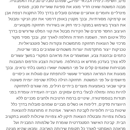
מים, חשיפה כימית ולבלאי יומיاني שמהם סובלים סביבות האמבטיה.
מבנה המשטח שאינו חדיר מונע את ספיגת שאריות סבון, פגמים
מינרליים וחומרים אורגניים שמהם סובלים בדרך כלל התקנות רצפת אבן
או קרמיקה מסורתיות, ובכך מקטין באופן דרמטי את זמן הניקוי ומבטל
את הצורך בשימוש במנקה כימי חזק או בשירותי תחזוקה מקצועיים.
העיצוב החסר פרצים של הקירות מבטל את קווי המלט שדורשים בדרך
כלל איטום חוזר, השמנה חוזרת והחלפה לאורך זמן, ובכך מסיר מקור
מרכזי של הוצאות תחזוקה מתמשכות ונקודות כשל פוטנציאליות.
טכניקות ייצור מתקדמות יוצרות משטחים שמגיבים בפני שריטות,
כתמים ובהטנת צבע, ושמשמרים את מראהם המקורי במשך עשורים
ללא צורך בעדכון מחדש או בהחלפה. מערכות הצבע והדפוס המובנות
מבטיחות שפגמים קלים על פני המשטח ישארו כמעט בלתי נראים, ובכך
מונעות את המראה המטריד שעשוי להתפתח עם סגולות או כיסויים
מיושמים על פני המשטח. תחזוקה רגילה כוללת שטיפה יומית פשוטה
וניקוי שבועי באמצעות מוצרים ביתיים רגילים, מה שגורם לתחזוקה
להיות נוחה ומזולה לבעלי בתים עסוקים. הבנייה העמידה עומדת בפני
תנודות בטמפרטורה, שינויים ברמת הרטיבות ולחצים מכניים ללא
היווצרות סדקים, דליפות או כשלים מבניים שמהם סובלות בדרך כלל
שיטות בנייה חלופיות לקבינת האישור. אמינות זו מתורגמת להוצאות
בעלות צפויות ומבטלת הוצאות תיקון לא צפויות שיכולות לפגוע בתקציב
הבית. קבינת האישור הסטנדרטית שומרת על שלמותה המבנית ועל
מראהה האסתטי לאורך כל תקופת שירותה הארוכה, ומכאן שהיא מגינה