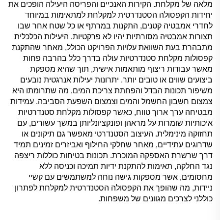
מלאה של מקלחת. הקירות האנכיים והפריסה היעילה הופכים את
יחידות הקפסולה הסטנדרטית למקלחת למתאימות במיוחד
לחדרי אמבטיה קטנים, התקנות במרתף או כל שטח אחר שבו
תצורות אמבטיה מסורתיות יהיו לא פרקטיות. היעילות הכלכלית
מתבהרת בעת השוואת עלויות הפרויקט הכולל, מאחר שהתקנת
קפסולות מקלחת סטנדרטיות עולה בדרך כלל בהרבה פחות
מאשר עבודות ריצוף מותאמות אישית, תוך שהיא מספקת
ביצועים שווים או טובים יותר. יתרונות יעילות אנרגטית נובעים
משיפור תכונות הבדל והפחתת צריכת המים, מה שתרומתו היא
צמצום חשבון החשמל והמים וצמצום השפעת הסביבה. עמידות
מבטיחה ערך ארוך טווח, כאשר קפסולות מקלחת סטנדרטיות
איכותיות שומרות על מראהן ופונקציונליותן במשך עשורים, עם
תחזוקה מינימלית. העיצוב הסטנדרטי מאפשר גם תיקונים או
שדרוגים עתידיים, מאחר שחלקי החילוף ואביזרים זמינים תמיד
דרך שרשרת האספקה המוכרת. תכונות בטיחות כוללות ריצפה
נגד החלקה, תאימות להתקנת ידיות תמיכה וכניסה ללא
מחסומים, אשר מספקות גישה נוחה למשתמשים עם קשיי
ניידות, מה שהופך את הקפסולה הסטנדרטית למקלחת לפתרון
כוללני לצרכים מגוונים של משפחות.