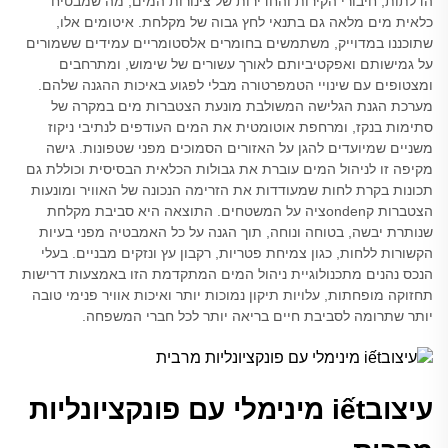
הדלתות, חיבורי הקירות והחדירות של צינורות המים, מה שמבטיח
כלאית מים מלאה גם בתנאי לחץ גבוה של מקלחת. איטומים אלו,
שתוכננו במדוייק, משתמשים בחומרים אלסטומריים עמידים ששמורים
על גמישותם ואפקטיביותם לאורך עשורים של שימוש, ומתרחבים
ומצטופים עם שינויי הטמפרטורה מבלי לפגוע באיכות ההגנה שלהם.
מערכת הגנת הגלישה המשולבת מונעת הצטברות מים במקרה של
סתימות בנקז, ומרחפת אוטומטית את המים העודפים לנתיבי ניקוז
משניים שמיועדים להגן על האזורים הסמוכים מפני שטפונות. גישה
מקיפה זו לניהול המים עוברת את גבולות הכלאית הבסיסית וכוללת גם
תכונות בקרת לחות שמעודדות את הזרימה הנכונה של האוויר ומונעות
הצטברות קondenציה על המשטחים. התוצאה היא סביבת מקלחת
שנותרת יבשה, בטוחה ונוחה, תוך הגנה על כל האמבטיה מפני בעיות
הקשורות ללחות, כגון צמיחת פטריות, רקבון עץ ונזקים מבניים. בעלי
הנכס נהנים מתכנולוגיית ניהול המים המתקדמת הזו באמצעות דרישות
תחזוקה מופחתות, עלויות תיקון נמוכות יותר ואיכות אוויר פנימי טובה
יותר שתרומה לסביבת חיים בריאה יותר לכל חברי המשפחה.
עיצובiết מינימלי עם פונקציונליות