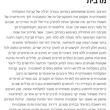
מרבית
העיצוב החכם שמשתמש במרחב בצורה יעילה של קבינת המקלחת
הסטנדרטית מקסם את הפונקציונליות של האמבטיה תוך מינימיזציה של
השטח הדרוש, מה שהופך אותה לפתרון אידיאלי לבתי מודרניים, שבהם
כל מטר רבוע נושא ערך גבוה. פילוסופיית העיצוב הקומפקטית אך
מקיפה הזו מתחילה בשימוש במרחב האנכי, אשר מרחיב את שטח
הרחצה השימושי כלפי מעלה ולא כלפי חוץ, ויוצרת סביבת רחצה רחבה
בתוך שטח רצפה קטן להפתעה. פרופיל הזרימה המאולתר מתאים
באופן חלק לזוויות, לקישוטים או לאורך קירות ישרים, ומתאים כמעט לכל
תכנון אמבטיה ללא צורך בשינויים מבניים מורכבים או שיפוצים יקרים.
פתרונות אחסון מובנים כוללים מדפים משולבים, סלילים לזוויות ופינות
שקועות שנותנים גישה נוחה למזון ולמוצרי הרחצה הדרושים בלי ליצור
בלגן במקלחת או לדרוש רהיטי אחסון נוספים לאמבטיה. עיצוב קבינת
המקלחת הסטנדרטית כולל היבטים ארוגונומיים מחושבים היטב
שמבטיחים שימוש נוח למרות הממדים הקטנים, עם ממדים פנימיים
מחושבים בקפידה כדי להתאים למשתמשים בגבהים וגדלים שונים.
היתרונות לחיסכון במקום משתרעים מעבר למקלחת עצמה, שכן העיצוב
היעיל משחרר שטח יקר באמבטיה לרכיבים חיוניים אחרים, לפתרונות
אחסון או פשוט יוצר אמבטיה פתוחה יותר ופחות עמוסה. יעילות המרחב
הזו חשובה במיוחד בבתים קטנים, דירות, קונדומיניומים ואמבטיות
מרתף, שבהן התקנת אמבטיה מסורטת תצרוף מקום מיותר או תהיה