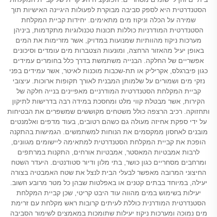
הסטנדרטית היא לספק סביבה מבוקרת לפעולות היגיינה האישיות תוך
שמירה על הכלה וניקוז מים מתאימים. יחידות קביית המקלחת
הסטנדרטית המודרניות כוללות תכונות טכנולוגיות מתקדמות, ביניהן
מערכות ניקוז מהוותיות שמנועות במדויק, אשר מזרימות את המים
באופן יעיל מהאזור הרחצה, ומונעות הצטברות מים עומדים וסיכונים
אפשריים של החלקה. הבנייה משתמשת בדרך כלל בחומרים עמידים
כגון פיברגלס, אקריליק או תת-שכבות מוכנות לאיטר, אשר עמידים בפני
נזקי מים ושמורים על שלמותן המבנית לאורך תקופות ארוכות. עיצובי
קביית המקלחת הסטנדרטית המודרניים מאפיינים בנייה חלקה של
הקירות, אשר מבטלת קווי מלט ומחסכת במידה רבה בדרישות לתיקון
ותחזוקה. רכיב הרצפה כולל משטחים מקוששים שמשפרים את הבטיחות
על ידי ספקת אחיזה מעולה גם כשהם רטובים, בעוד מדפים ואלמנטים
מובנים לאחסון ממקסמים את הנוחות למשתמשים. הגמישות בהתקנה
הופכת את קביית המקלחת הסטנדרטית למתאימה ליישומים מגוונים,
לרבות אמבטיות המאסטר, אמבטיות אורחים, התקנות במרתפים
ומרחבים מסחריים כגון כושר, בתי מלון ודיור סטודנטים. היעדר השטח
החיצוני המרובה מאפשר לבעלי הבית לנצל את שטח האמבטיה בצורה
יעילה, במיוחד בבתים קטנים או באפלטות שבהן כל מטר מרובע חשוב.
יעילות בשימוש במים מהווה עוד היבט קריטי, שכן קביית המקלחת
הסטנדרטית המודרנית כוללת לעיתים קרובות ראש מקלחת עם זרימת
מים נמוכה ומערכות ניקוז יעילות שתומכות במאמצים לשימור הסביבה