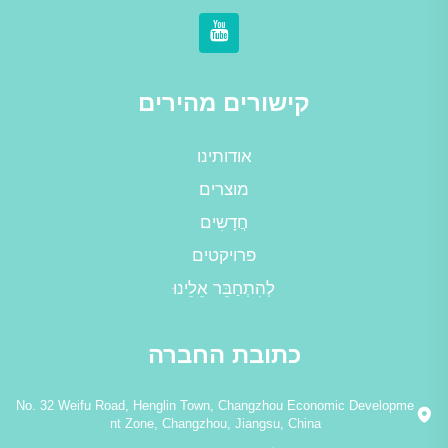
קישורים מהירים
אודותינו
מוצרים
חֲדָשִים
פרויקטים
לְהִתְחַבֵּר אֵלֵינוּ
כתובת החברה
No. 32 Weifu Road, Henglin Town, Changzhou Economic Developme
nt Zone, Changzhou, Jiangsu, China