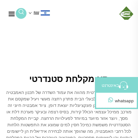
IW
תא מקלחת סטנדרטי
באינטרנט
קביית מקלחת סטנדרטית מהווה את עמוד השדרה של תכנון האמבטיה
המודרנית, ומציעה לבעלי הבית פתרון רחצה מעשי ויעיל שמקסם את
whatsapp
ניצול השטח תוך מתן פונקציונליות יוצאת דופן. ציוד אמבטיה חיוני זה
מורכב ממיכל עצמאי הכולל קירות, בסיס רצפה ובעיקר מערכת דלת או
מסך, ויוצר אזור מיועד במיוחד לפעילויות הרחצה. קביית המקלחת
הסטנדרטית משמשת כמיכל חסין למים שמונע את התפשטות הלחות
לכל רחבי האמבטיה, מה שהופך אותה לבחירה אידיאלית הן ליישומים
ביתיים והן ליישומים מסחריים. הפונקציה העיקרית של קביית המקלחת