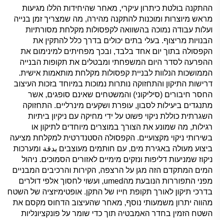
ההתקנה בולטת כיתרון עיקרי, מאחר שהיחידות הללו מגיעות
מראש מיוצרות ומוכנות להתקנה מהירה, מה שמצריך זמן בנייה
ועלות עבודה נמוכה בהשוואה לקפסולות מקלחת מסורתיות
הבנויות מריצוף. בעלי בתים יכולים בדרך כלל להתקין את
הקפסולה בתוך יום אחד בלבד, ובכך מפחיתים למינימום את
ההפרעה לסדר היום המשפחתי ומבטלים את תקופות הבנייה
הממושכות הנלוות לבניית קפסולות מקלחת מותאמות אישית.
דרישות התיקון והתחזוקה נותרות נמוכות במיוחד בזכות העיצוב
החסר חיבורים (סיליקוני) והמשטחים שאינם סופגים, אשר
מתנגדים ביעילות לסבון, עופרת ושקעים מינרליים. התחזוקה
השגרתית כוללת ניקוי פשוט על ידי מחיקה עם ניקיון ביתיות
רגילות, מה שמונע את הצורך במוצרים מיוחדים לתיקון או
בשירותי ניקוי מקצועיים. הקפסולה הסטנדרטית למקלחת מציעה
ביצוע מעולה באגירת מים, עם חותמים מעוצבים بدقة ומערכות
ניקוז שמניעות דליפות ונזקים מימיים לאזורים הסמוכים. ניהול
המים המתקדם הזה מגן על הרצפה, הקירות והרכיבים המבניים
מפני התפוררות הנובעת מהumed, ועשוי לחסוך אלפי דולרים
בדרכי תיקון לאורך תקופת חייו של התקן. אופטימיזציה של השטח
מהווה יתרון משמעותי נוסף, מאחר שהעיצוב הדחוס מקסם את
השטח הזמין בחדר האמבטיה תוך כדי שומר על פונקציונליות