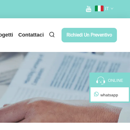
IT
ogetti
Contattaci
Richiedi Un Preventivo
ONLINE
whatsapp