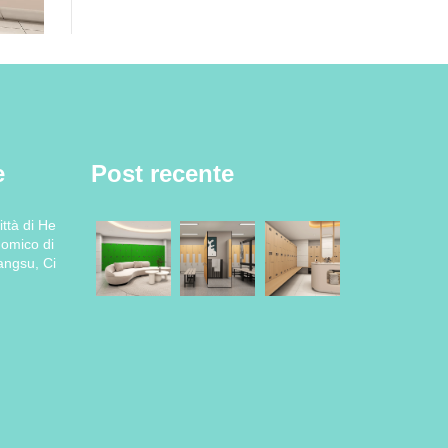
e
Post recente
ttà di He
nomico di
ngsu, Ci