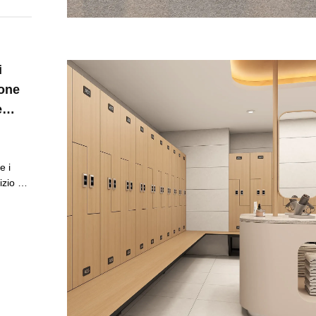
i
ione
e
to
e i
izio è
i
ili