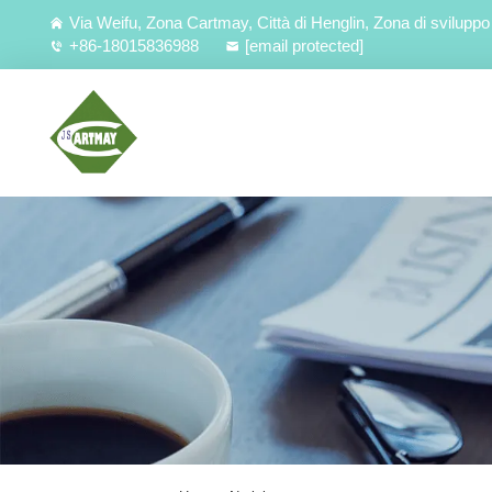
Via Weifu, Zona Cartmay, Città di Henglin, Zona di svilu
+86-18015836988
[email protected]