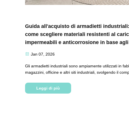
Guida all'acquisto di armadietti industriali
come scegliere materiali resistenti al caric
impermeabili e anticorrosione in base agli
scenari d'uso
Jan 07, 2026
Gli armadietti industriali sono ampiamente utilizzati in fab
magazzini, officine e altri siti industriali, svolgendo il comp
importante di conservare attrezzi, componenti, materie p
altri oggetti. A differenza degli armadietti commerciali, que
Leggi di più
industriali...