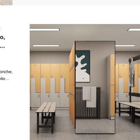
:
o,
briche,
ito
rime e
lli