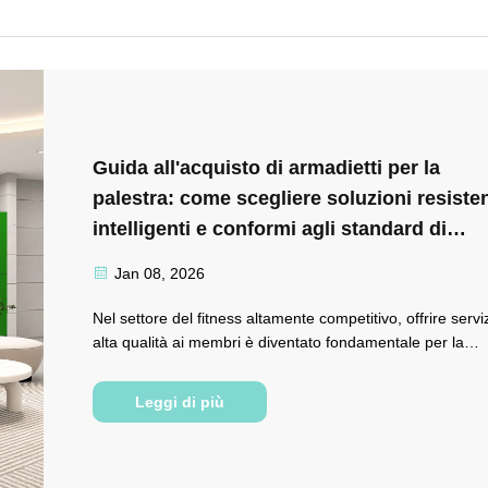
Guida all'acquisto di armadietti per la
palestra: come scegliere soluzioni resisten
intelligenti e conformi agli standard di
sicurezza
Jan 08, 2026
Nel settore del fitness altamente competitivo, offrire serviz
alta qualità ai membri è diventato fondamentale per la
sopravvivenza e lo sviluppo delle palestre. Essendo
un'infrastruttura essenziale per il deposito degli oggetti
Leggi di più
personali dei soci, gli armadietti influiscono direttamente
sull'esperienza...