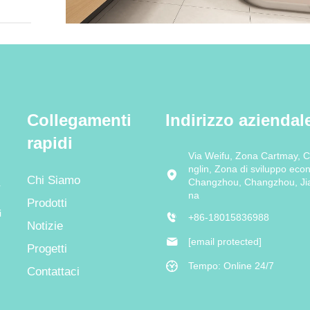
Collegamenti
Indirizzo aziendal
rapidi
Via Weifu, Zona Cartmay, Ci
nglin, Zona di sviluppo eco
Chi Siamo
Changzhou, Changzhou, Jia
r
na
Prodotti
i
+86-18015836988
Notizie
[email protected]
Progetti
Tempo: Online 24/7
Contattaci