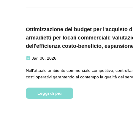
Ottimizzazione del budget per l'acquisto d
armadietti per locali commerciali: valutaz
dell'efficienza costo-beneficio, espansion
delle funzionalità e ritorno sull'investimen
Jan 06, 2026
(ROI)
Nell'attuale ambiente commerciale competitivo, controllar
costi operativi garantendo al contempo la qualità del serv
diventata una sfida fondamentale per i professionisti degl
approvvigionamenti in diverse strutture commerciali. I mob
Leggi di più
contenitori, essendo supporti essenziali...