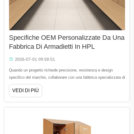
Specifiche OEM Personalizzate Da Una
Fabbrica Di Armadietti In HPL
2026-07-01 09:58:51
Quando un progetto richiede precisione, resistenza e design
specifico del marchio, collaborare con una fabbrica specializzata di
armadietti in HPL diventa essenziale. Una fabbrica di armadietti in
VEDI DI PIÙ
HPL non produce semplicemente unità di stoccaggio standard su
una linea di produzione. Collabora direttamente con...