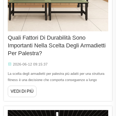
Quali Fattori Di Durabilità Sono
Importanti Nella Scelta Degli Armadietti
Per Palestra?
2026-06-12 09:15:37
La scelta degli armadietti per palestra più adatti per una struttura
fitness è una decisione che comporta conseguenze a lungo
termine maggiori di quanto la maggior parte degli operatori
VEDI DI PIÙ
inizialmente preveda. A differenza di mobili per ufficio o semplici
unità di stoccaggio, gli armadietti per palestra devono resistere a
una combinazione di sollecitazioni unicamente impegnativa...