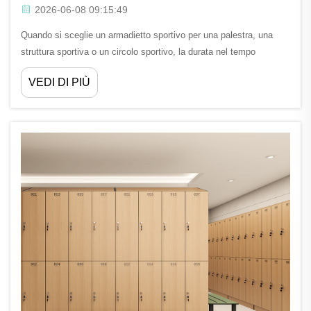
2026-06-08 09:15:49
Quando si sceglie un armadietto sportivo per una palestra, una
struttura sportiva o un circolo sportivo, la durata nel tempo
raramente dipende da un singolo fattore. L’ambiente in cui
VEDI DI PIÙ
l’armadietto verrà installato, il numero di utenti giornalieri, il tipo di
attrezzatura da riporre e i...