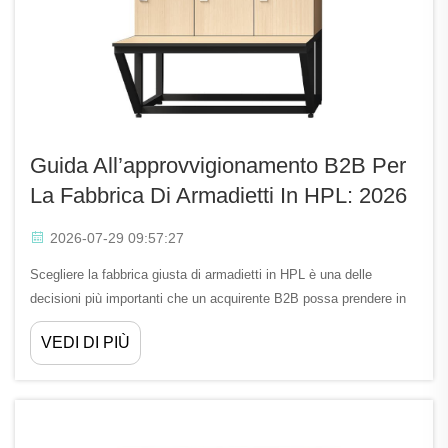
Guida All’approvvigionamento B2B Per
La Fabbrica Di Armadietti In HPL: 2026
2026-07-29 09:57:27
Scegliere la fabbrica giusta di armadietti in HPL è una delle
decisioni più importanti che un acquirente B2B possa prendere in
vista del 2026. Che tu stia arredando una palestra, una scuola, un
VEDI DI PIÙ
ospedale o un ufficio aziendale, la fabbrica di armadietti in HPL
con cui collaborerai influenzerà direttamente...