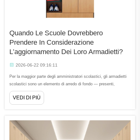
Quando Le Scuole Dovrebbero
Prendere In Considerazione
L’aggiornamento Dei Loro Armadietti?
2026-06-22 09:16:11
Per la maggior parte degli amministratori scolastici, gli armadietti
scolastici sono un elemento di arredo di fondo — presenti,
funzionali e raramente presi in considerazione fino a quando non si
VEDI DI PIÙ
verifica un problema. Tuttavia, lo stato e il design degli armadietti
scolastici influenzano direttamente la sicurezza degli studenti, il
flusso di lavoro quotidiano, a...