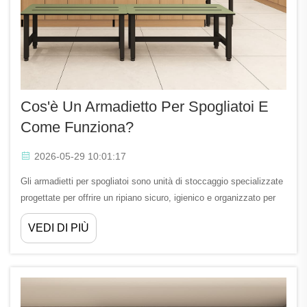
Cos'è Un Armadietto Per Spogliatoi E
Come Funziona?
2026-05-29 10:01:17
Gli armadietti per spogliatoi sono unità di stoccaggio specializzate
progettate per offrire un ripiano sicuro, igienico e organizzato per
gli effetti personali in ambienti in cui le persone devono cambiarsi
VEDI DI PIÙ
d’abito o depositare temporaneamente i propri oggetti. Queste
soluzioni di stoccaggio realizzate appositamente...