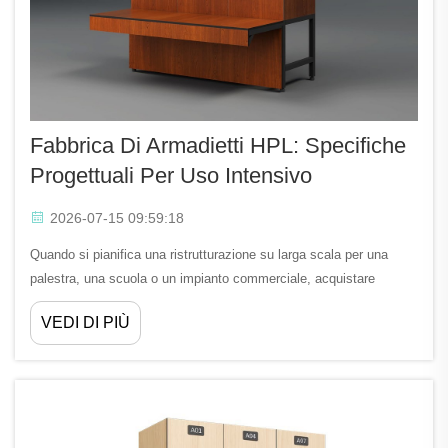
Fabbrica Di Armadietti HPL: Specifiche
Progettuali Per Uso Intensivo
2026-07-15 09:59:18
Quando si pianifica una ristrutturazione su larga scala per una
palestra, una scuola o un impianto commerciale, acquistare
direttamente da una fabbrica di armadietti in HPL è una delle
VEDI DI PIÙ
decisioni più pratiche che un project manager possa prendere. Una
fabbrica di armadietti in HPL offre prezzi diretti in fabbrica,
personalizzazioni...