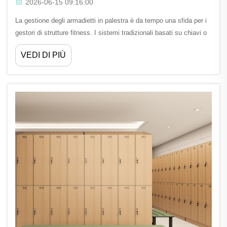
2026-06-15 09:16:00
La gestione degli armadietti in palestra è da tempo una sfida per i
gestori di strutture fitness. I sistemi tradizionali basati su chiavi o
combinazioni meccaniche generano costantemente attriti: chiavi
VEDI DI PIÙ
smarrite, combinazioni dimenticate, lunghe code alla reception e
problemi di manutenzione...