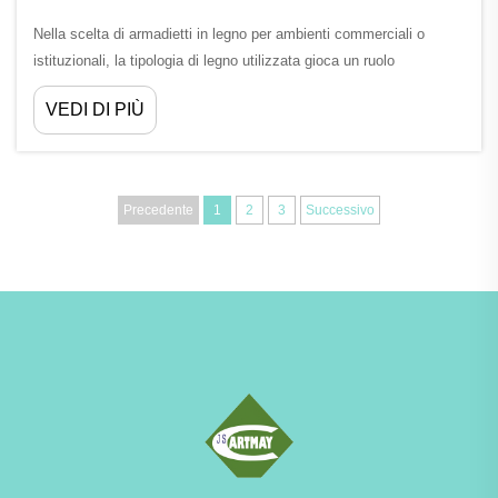
Nella scelta di armadietti in legno per ambienti commerciali o
istituzionali, la tipologia di legno utilizzata gioca un ruolo
determinante nella durata degli arredi, nella resistenza all’usura
VEDI DI PIÙ
quotidiana e nelle prestazioni in condizioni gravose. Che si tratti
di...
Precedente
1
2
3
Successivo