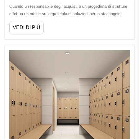
Quando un responsabile degli acquisti o un progettista di strutture
effettua un ordine su larga scala di soluzioni per lo stoccaggio,
comprendere il funzionamento effettivo di una fabbrica di
VEDI DI PIÙ
armadietti HPL può fare la differenza tra una consegna senza
intoppi e un errore costoso nella fase di approvvigionamento. Alta
pressione ...