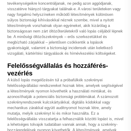
tevékenységeikre koncentráljanak, ne pedig azon aggódjanak,
visszatérve hiányzó tárgyakat találnak-e. A városi területeken vagy
nagy forgalmú helyszíneken működő létesítmények különösen
súlyos biztonsági kihívásokkal néznek szembe, mivel a nyitott
létesítmények vonzhatnak olyan egyéneket, akik kizárólag a
biztonságosan nem zárt öltözőterületekről való lopás céljából lépnek
be. A minőségi öltözőszekrények – erős szerkezetükkel és
megbízható zárjaikkal – jelentősen csökkentik a lopások
gyakoriságát, valamint a biztonsági incidensek után keletkező
vizsgálati, kártérítési tárgyalások és hírnévkezelési költségeket.
Felelősségvállalás és hozzáférés-
vezérlés
A külső lopás megelőzésén túl a próbafülkék szekrényei
felelősségvállalási rendszereket hoznak létre, amelyek segítségével
a létesítmények nyomon követhetik a használati mintákat, és
azonosíthatják a potenciális biztonsági problémákat. A számozott
szekrényrendszerek kulcskártyákkal, digitális kódokkal vagy
mechanikus zárakkal együtt auditnyomot hoznak létre, amely
mutatja, melyik szekrényt ki és mikor használta. Ez a
felelősségvállalás visszatartja a felhasználók közötti lopást is, mivel
a lehetséges tolvajok tudatában vannak annak, hogy a szekrény-
hozzárendelések nyomon követhetők. A létesítmények, amelyek