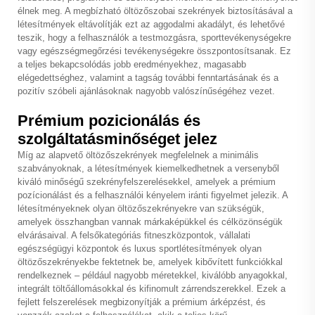
élnek meg. A megbízható öltözőszobai szekrények biztosításával a
létesítmények eltávolítják ezt az aggodalmi akadályt, és lehetővé
teszik, hogy a felhasználók a testmozgásra, sporttevékenységekre
vagy egészségmegőrzési tevékenységekre összpontosítsanak. Ez
a teljes bekapcsolódás jobb eredményekhez, magasabb
elégedettséghez, valamint a tagság további fenntartásának és a
pozitív szóbeli ajánlásoknak nagyobb valószínűségéhez vezet.
Prémium pozicionálás és
szolgáltatásminőséget jelez
Míg az alapvető öltözőszekrények megfelelnek a minimális
szabványoknak, a létesítmények kiemelkedhetnek a versenyből
kiváló minőségű szekrényfelszerelésekkel, amelyek a prémium
pozícionálást és a felhasználói kényelem iránti figyelmet jelezik. A
létesítményeknek olyan öltözőszekrényekre van szükségük,
amelyek összhangban vannak márkaképükkel és célközönségük
elvárásaival. A felsőkategóriás fitneszközpontok, vállalati
egészségügyi központok és luxus sportlétesítmények olyan
öltözőszekrényekbe fektetnek be, amelyek kibővített funkciókkal
rendelkeznek – például nagyobb méretekkel, kiválóbb anyagokkal,
integrált töltőállomásokkal és kifinomult zárrendszerekkel. Ezek a
fejlett felszerelések megbizonyítják a prémium árképzést, és