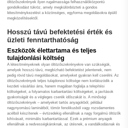
öltözőszekrények ilyen rugalmassága felhasználóközpontú
gondolkodást tükröz, amely megkülönbözteti a gondos
létesítménykezelést a közönséges, egyforma megoldásokra épülő
megközelítésektől.
Hosszú távú befektetési érték és
üzleti fenntarthatóság
Eszközök élettartama és teljes
tulajdonlási költség
A létesítményeknek olyan öltözőszekrényekre van szükségük,
amelyek hosszú távú, megbízható befektetést jelentenek, nem
pedig rövid távú megoldásokat, amelyeket gyakran kell cserélni. Az
öltözőszekrények teljes tulajdonosi költsége nem korlátozódik a
kezdeti vásárlási árra, hanem magában foglalja a telepítési
költségeket, a folyamatos karbantartási költségeket, a javítások
gyakoriságát és a végleges cserék időszakát is. A minőségi
öltözőszekrények – amelyeket tartós anyagokból, például
nagynyomású laminátból, tömör fenolikusból vagy rozsdamentes
acélból készítenek – évtizedekig ellenállnak a nagy forgalmú öltözők
kihívásait, minimális karbantartással. Ezek a prémium anyagok
ellenállnak a nedvességkároknak, az ütésnek, a vandálkodásnak és