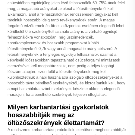
csúcsidőben egyidejűleg jelen lévő felhasználók 50–75%-ának felel
meg; a magasabb arányokat azoknál a létesítményeknél kell
alkalmazni, ahol a felhasználóknak rendszeresen tárgyakat kell
tárolniuk hosszabb ideig tartó tevékenységek során. A magas
forgalmú edzőtermek és fitneszközpontok esetében elegendő lehet
körülbelül 0,5 szekrény/felhasználó arány is a várható egyidejű
felhasználókra vonatkozóan, míg úszómedencék,
sportkomplexumok és hosszabb programokat kínáló
létesítményeknél 0,75 vagy annál magasabb arány célszerű. A
létesítményeknek a tényleges egyidejű felhasználók számát a
képviselő időszakokban tapasztalható csúcsforgalmi mintázatok
elemzésével kell meghatározniuk, nem pedig a teljes tagsági
létszám alapján. Ezen felül a létesítményeknek meg kell
különböztetniük a napi használatra szolgáló öltözőszekrényeket a
hosszabb távra bérelhető szekrényektől, és biztosítaniuk kell, hogy
a napi használatra szánt szekrények készlete akkor is elegendő
maradjon, ha a bérelhető szekrények teljesen elfoglaltak.
Milyen karbantartási gyakorlatok
hosszabbítják meg az
öltözőszekrények élettartamát?
A rendszeres karbantartási protokollok jelentősen meghosszabbítják