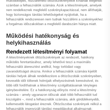
működőképes, hozzáférhető öltözőszekrényeket kínálnak elegendő
számban a felhasználóik számára. Azok a létesítmények, amelyek
nem rendelkeznek megfelelő szekrénykapacitással, nem állíthatják,
hogy biztonságos tárolási lehetőségeket nyújtottak, ha a
felhasználók rendszeresen nem tudnak hozzáférni a szekrényekhez
a forgalmas időszakokban a megfelelő darabszám hiánya miatt.
Működési hatékonyság és
helykihasználás
Rendezett létesítményi folyamat
A létesítményeknek
öltözőszekrények
az rendezett, hatékony
működés fenntartásához, amely lehetővé teszi a maximális
felhasználói áteresztést anélkül, hogy torlódást vagy
zavarodottságot okozna. Amikor a felhasználók számára kijelölt
tárolási helyek állnak rendelkezésre a öltözőszobák szekrényeiben,
kevesebb időt töltenek holmijaik elhelyezésének keresésével, és
több időt fordíthatnak a létesítmény szolgáltatásainak tényleges
igénybevételére. Ez a hatékonyság előnyös mind a létesítmény
számára – amely ugyanazon időszak alatt több felhasználót tud
kiszolgálni –, mind a felhasználók számára, akik gördülékenyebb,
kellemesebb látogatást éreznek. Öltözőszobai szekrények nélkül a
felhasználók improvizált tárolási megoldásokat alkalmaznak: