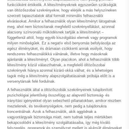
funkcióként értékelik. A létesítményeknek egyszerűen szükségük
van öltözőszobai szekrényekre, hogy elérjék a más helyszíneken
szerzett tapasztalatok által formált minimális felhasználói
elvárásokat. Amikor a felhasználók olyan létesítményt látogatnak
meg, ahol nem biztosítanak megfelelő szekrényellátást, azonnal
alacsony színvonalú működésnek tartják a létesítményt –
függetlenül attól, hogy egyéb kiszolgálási elemek vagy programok
milyen minőségűek. Ez a negatív első benyomás befolyásolja az
egész élményüket, és drámaian csökkenti annak esélyét, hogy
rendszeres felhasználókká válnának, illetve hogy másoknak
ajánlanák a létesítményt. Olyan piacokon, ahol a felhasználók több
létesítmény közül választhatnak, a megfelelő öltözőszobai
szekrények hiánya azonnal kizáró okká válhat, és a lehetséges
tagok még a létesítmény alapszolgáltatásainak próbája előtt is a
versenytársak felé fordulnak.
A felhasználók által a öltözőszobák szekrényeinek tulajdonított
pszichológiai jelentőség összefügg az alapvető biztonság- és
irányítási igényekkel olyan sebezhető pillanatokban, amikor részben
meztelenek, és tevékenységekre, nem pedig a tulajdonukra
koncentrálnak. Azok a felhasználók, akik aggódnak a
vagyontárgyaik biztonsága miatt, nem tudnak teljes mértékben
bekapcsolódni a létesítmény szolgáltatásaiba, így még kiváló
felszerelés, programok és személyzet mellett is alulmúlt élményeket