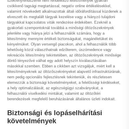
szekrényrendszerrel nem rendelkező létesítmények gyakran
csökkenő tagsági megtartással, negatív online értékelésekkel,
valamint növekedett alkalmazottak általi időráfordítással küzdenek a
elveszett és megtalált tárgyak kezelése vagy a hiányzó tulajdoni
tárgyakkal kapcsolatos viták rendezése érdekében. Ezeknél a
gyakorlati szempontoknál továbbá a minőségi öltözőszekrények
jelenléte vagy hiánya jelzi a felhasználók számára, hogy a
létesítmény mennyire értékeli biztonságukat, magánéletüket és
kényelmüket. Olyan versengő piacokon, ahol a felhasználók több
lehetőség közül választhatnak edzőterem, úszómedence vagy
rekreációs létesítmény tekintetében, az öltözőszekrények minősége
döntő tényezővé válhat egy adott helyszín kiválasztásában
másokkal szemben. Ebben a cikkben azt vizsgáljuk, miért kell a
létesítményeknek az öltözőszekrényeket alapvető infrastruktúrának,
nem pedig opcionális fejlesztésnek tekinteniük, és részletesen
elemezzük a biztonsági követelményeket, a felelősségi kérdéseket,
a hely optimalizálását, az egészségügyi szabványokat, a
felhasználói viselkedési mintákat, valamint az öltözőtéri
berendezések megfelelő beruházásának általános üzleti indokait.
Biztonsági és lopáselhárítási
követelmények