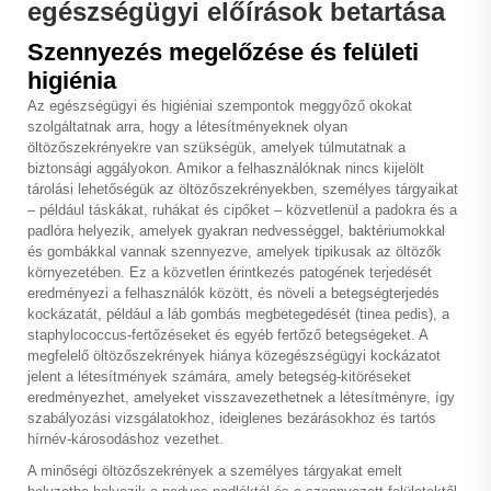
egészségügyi előírások betartása
Szennyezés megelőzése és felületi
higiénia
Az egészségügyi és higiéniai szempontok meggyőző okokat
szolgáltatnak arra, hogy a létesítményeknek olyan
öltözőszekrényekre van szükségük, amelyek túlmutatnak a
biztonsági aggályokon. Amikor a felhasználóknak nincs kijelölt
tárolási lehetőségük az öltözőszekrényekben, személyes tárgyaikat
– például táskákat, ruhákat és cipőket – közvetlenül a padokra és a
padlóra helyezik, amelyek gyakran nedvességgel, baktériumokkal
és gombákkal vannak szennyezve, amelyek tipikusak az öltözők
környezetében. Ez a közvetlen érintkezés patogének terjedését
eredményezi a felhasználók között, és növeli a betegségterjedés
kockázatát, például a láb gombás megbetegedését (tinea pedis), a
staphylococcus-fertőzéseket és egyéb fertőző betegségeket. A
megfelelő öltözőszekrények hiánya közegészségügyi kockázatot
jelent a létesítmények számára, amely betegség-kitöréseket
eredményezhet, amelyeket visszavezethetnek a létesítményre, így
szabályozási vizsgálatokhoz, ideiglenes bezárásokhoz és tartós
hírnév-károsodáshoz vezethet.
A minőségi öltözőszekrények a személyes tárgyakat emelt