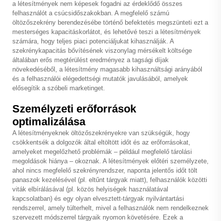
a létesítmények nem képesek fogadni az érdeklődő összes
felhasználót a csúcsidőszakokban. A megfelelő számú
öltözőszekrény berendezésébe történő befektetés megszünteti ezt a
mesterséges kapacitáskorlátot, és lehetővé teszi a létesítmények
számára, hogy teljes piaci potenciáljukat kihasználják. A
szekrénykapacitás bővítésének viszonylag mérsékelt költsége
általában erős megtérülést eredményez a tagsági díjak
növekedéséből, a létesítmény magasabb kihasználtsági arányából
és a felhasználói elégedettségi mutatók javulásából, amelyek
elősegítik a szóbeli marketinget.
Személyzeti erőforrások
optimalizálása
A létesítményeknek öltözőszekrényekre van szükségük, hogy
csökkentsék a dolgozók által eltöltött időt és az erőforrásokat,
amelyeket megelőzhető problémák – például megfelelő tárolási
megoldások hiánya – okoznak. A létesítmények előtéri személyzete,
ahol nincs megfelelő szekrényrendszer, naponta jelentős időt tölt
panaszok kezelésével (pl. eltűnt tárgyak miatt), felhasználók közötti
viták elbírálásával (pl. közös helyiségek használatával
kapcsolatban) és egy olyan elvesztett-tárgyak nyilvántartási
rendszerrel, amely túlterhelt, mivel a felhasználók nem rendelkeznek
szervezett módszerrel tárgyaik nyomon követésére. Ezek a