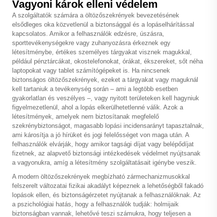
Vagyoni károk elleni védelem
A szolgáltatók számára a öltözőszekrények bevezetésének
elsődleges oka közvetlenül a biztonsággal és a lopáselhárítással
kapcsolatos. Amikor a felhasználók edzésre, úszásra,
sporttevékenységekre vagy zuhanyozásra érkeznek egy
létesítménybe, értékes személyes tárgyakat visznek magukkal,
például pénztárcákat, okostelefonokat, órákat, ékszereket, sőt néha
laptopokat vagy tablet számítógépeket is. Ha nincsenek
biztonságos öltözőszekrények, ezeket a tárgyakat vagy maguknál
kell tartaniuk a tevékenység során – ami a legtöbb esetben
gyakorlatlan és veszélyes –, vagy nyitott területeken kell hagyniuk
figyelmezetlenül, ahol a lopás elkerülhetetlenné válik. Azok a
létesítmények, amelyek nem biztosítanak megfelelő
szekrénybiztonságot, magasabb lopási incidensarányt tapasztalnak,
ami károsítja a jó hírüket és jogi felelősséget von maga után. A
felhasználók elvárják, hogy amikor tagsági díjat vagy belépődíjat
fizetnek, az alapvető biztonsági intézkedések védelmet nyújtsanak
a vagyonukra, amíg a létesítmény szolgáltatásait igénybe veszik.
A modern öltözőszekrények megbízható zármechanizmusokkal
felszerelt változatai fizikai akadályt képeznek a lehetőségből fakadó
lopások ellen, és biztonságérzetet nyújtanak a felhasználóknak. Az
a pszichológiai hatás, hogy a felhasználók tudják: holmijaik
biztonságban vannak, lehetővé teszi számukra, hogy teljesen a