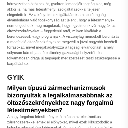
környezetben öltöznek át, gyakran lemondják tagságukat, még
akkor is, ha más létesítményi szolgáltatásokkal teljesen
elégedettek. Ez a kényelmi szolgáltatásokra alapuló tagsági
elvándorlásra való fogékonyság azt jelenti, hogy a létesítmények
nem engedhetik meg maguknak, hogy figyelmen kívül hagyják az
öltözőszekrényeket – függetlenül attól, milyen kiválóak a
berendezéseik vagy programjaik. A viszonylag mérsékelt beruházás
a megfelelő öltözőszekrényekbe megvédi a jóval nagyobb bevételi
forrásokat, mivel megakadályozza a tagsági elvándorlást, amely
súlyosan károsítja a létesítmény gazdasági helyzetét, és
folyamatosan drága új tagságok megszerzését teszi szükségessé a
kárpótláshoz.
GYIK
Milyen típusú zármechanizmusok
bizonyultak a legalkalmasabbnak az
öltözőszekrényekhez nagy forgalmú
létesítményekben?
A nagy forgalmú létesítmények általában az elektronikus
zárrendszerekkel érnek el előnyöket, mivel ezek kiküszöbölik a
kulcskezeléssel járó kihívásokat, és használati adatelemzést is