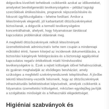
dolgozókra kivetített terhelések csökkentik azokat az időkereteket,
amelyeket bevételgeneráló tevékenységekre – például tagsági
szerződések értékesítésére, programok népszerűsítésére és
fokozott ügyfélszolgálatra – lehetne fordítani. Amikor a
létesítmények elegendő, jól karbantartott öltözőszekrényeket
biztosítanak, a dolgozók a termelő tevékenységekre
koncentrálhatnak, ahelyett, hogy folyamatosan tárolással
kapcsolatos problémákat oldanának meg.
A megfelelő öltözőszekrények nélküli létesítmények
üzemeltetésének adminisztratív terhe nem csupán a mindennapi
működést érinti, hanem kiterjed az incidensek dokumentálására, a
biztosítási kárigények feldolgozására és a biztonsági aggályokkal
kapcsolatos negatív értékelések miatti hírnévkezelési
tevékenységekre is. Ezek a rejtett költségek idővel felhalmozódnak,
és gyakran meghaladják az elsődleges beruházást, amely
szükséges a megfelelő szekrényrendszerek telepítéséhez. A jövőbe
tekintő létesítmény-vezetők felismerik, hogy az öltözőszekrények
infrastrukturális befektetéseket képviselnek, amelyek csökkentik a
folyamatos üzemeltetési költségeket, miközben egyidejűleg javítják
a szolgáltatás minőségét és a felhasználói elégedettséget.
Higiéniai szabványok és