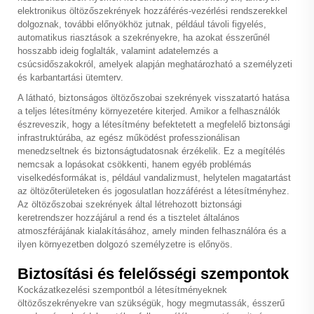
elektronikus
öltözőszekrények
hozzáférés-vezérlési rendszerekkel
dolgoznak, további előnyökhöz jutnak, például távoli figyelés,
automatikus riasztások a szekrényekre, ha azokat ésszerűnél
hosszabb ideig foglalták, valamint adatelemzés a
csúcsidőszakokról, amelyek alapján meghatározható a személyzeti
és karbantartási ütemterv.
A látható, biztonságos öltözőszobai szekrények visszatartó hatása
a teljes létesítmény környezetére kiterjed. Amikor a felhasználók
észreveszik, hogy a létesítmény befektetett a megfelelő biztonsági
infrastruktúrába, az egész működést professzionálisan
menedzseltnek és biztonságtudatosnak érzékelik. Ez a megítélés
nemcsak a lopásokat csökkenti, hanem egyéb problémás
viselkedésformákat is, például vandalizmust, helytelen magatartást
az öltözőterületeken és jogosulatlan hozzáférést a létesítményhez.
Az öltözőszobai szekrények által létrehozott biztonsági
keretrendszer hozzájárul a rend és a tisztelet általános
atmoszférájának kialakításához, amely minden felhasználóra és a
ilyen környezetben dolgozó személyzetre is előnyös.
Biztosítási és felelősségi szempontok
Kockázatkezelési szempontból a létesítményeknek
öltözőszekrényekre van szükségük, hogy megmutassák, ésszerű