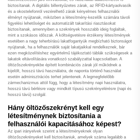
biztosítanak. A digitális billentyűzetes zárak, az RFID-kártyaolvasók
és a okostelefonról vezérelhető zárak kényelmes felhasználói
élményt nyújtanak, miközben a létesítmény-kezelők számára távoli
figyelési lehetőséget és automatizált takarítási riasztásokat
biztosítanak, amennyiben a szekrények hosszabb ideig foglaltak,
mint a szokásos időszak. A költségvetésre érzékeny létesítmények
esetében a nagy teherbírású lakatfogantyúk megbízható biztonságot
nyújtanak, ha a felhasználók saját lakatjaikkal rendelkeznek, bár
ezen megközelítéshez egyértelmű tájékoztató táblák szükségesek a
lakatok eltávolítására vonatkozó szabályzattal kapcsolatban. A
öltözőszekrényekbe épített kombinációs zárak jól működnek a
kijelölt, hosszú távú használatra, de naponta történő használat
esetén adminisztrációs terhet jelentenek. A legmegfelelőbb
zármechanizmus attól függ, hogy a létesítmény napi használatra,
hosszú távú bérlésre vagy mindkét típusú szekrényelérésre (napi és
hosszú távú) szolgál.
Hány öltözőszekrényt kell egy
létesítménynek biztosítania a
felhasználói kapacitásához képest?
Az ipari irányelvek szerint a létesítményeknek olyan
öltözőszekrényeket kell biztosítaniuk, amelyek száma legalább a