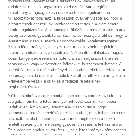
gondossággal védelmezték a felhasználók vagyontárgyait, és
korlátozták a felelősségvállalás kockázatát. Bár a legtöbb
létesítmény a tagsági szerződésekbe felelősségelismertető
nyilatkozatokat fogalmaz, a bíróságok gyakran vizsgálják, hogy a
létesítmények ésszerű óvintézkedéseket tettek-e a előrelátható
károk megelőzésére. A biztonságos öltözőszekrények biztosítása az
iparág szokásos gyakorlatának számít, és hozzájárul ahhoz, hogy a
létesítmény igazolja, megfelelt gondoskodási kötelezettségének.
Azok a létesítmények, amelyek nem rendelkeznek megfelelő
szekrényrendszerrel, gyengébb jogi állásponttal találhatják magukat
lopási kárigények esetén, és potenciálisan magasabb kártérítési
összegekkel vagy kedvezőtlen ítéletekkel is szembesülhetnek. A
biztosítók, amikor a létesítmények biztosítási feltételeit értékelik, a
biztonsági intézkedéseket – többek között az öltözőszekrényeket is
– figyelembe veszik a díjak és a fedezet feltételeinek
meghatározásakor.
A öltözőszekrények dokumentált jelenléte egyben bizonyítékot is
szolgáltat, amikor a létesítményeknek védekezniük kell lopási
vádak ellen. Amikor egy létesítmény igazolni tudja, hogy
biztonságos tárolási lehetőségeket biztosított, és a felhasználó nem
használta ezeket, illetve nem zárta meg megfelelően a hozzá
rendelt szekrényt, a felelősség gyakran visszatér a felhasználóra.
Ez a védelem csakis akkor létezik, ha a létesítmények ténylegesen