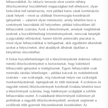
felhasználókét. Az inkluzív tervezés elvei szerint néhány
öltözőszekrényt hozzáférhető magasságban kell elhelyezni, olyan
funkciókat kell tartalmaznia, mint például karos zárak kombinációs
zárak helyett – mivel az utóbbiak finommozgás-koordinációt
igényelnek –, valamint olyan méretezést, amely lehetővé teszi a
szekrények használatát ülő helyzetben, például tolószékben ülő
felhasználók számára. Azok a létesítmények, amelyek megfelelnek
ezeknek a hozzáférhetőségi követelményeknek, nemcsak betartják
a jogszabályi előírásokat, hanem bővítik potenciális piacukat is,
mivel olyan felhasználókat is befogadnak, akik egyébként elkerülnék
azokat a helyszíneket, ahol akadályok állnának útjukban a
kényelmes részvételhez.
A fizikai hozzáférhetőségen túl a létesítményeknek érdemes változó
méretű öltözőszekrényeket is biztosítaniuk, hogy különböző
felhasználói igényeket is kielégítsenek. Egyes felhasználók csak
minimális tárolási lehetőségre – például kulcsok és mobiltelefonok
számára – van szükségük, míg másoknak helyre van szükségük
munkaruházatuknak, laptopjuknak és több táskának. A szokásos és
nagyobb méretű öltözőszekrények kombinált kínálata lehetővé teszi
a létesítmények számára, hogy hatékonyan szolgálják a sokféle
felhasználási esetet. A családbarát létesítmények különösen jól
profitálnak a nagyobb öltözőszekrényekből, amelyek segítenek a
szülőknek több gyermek felszerelésének kezelésében. Az