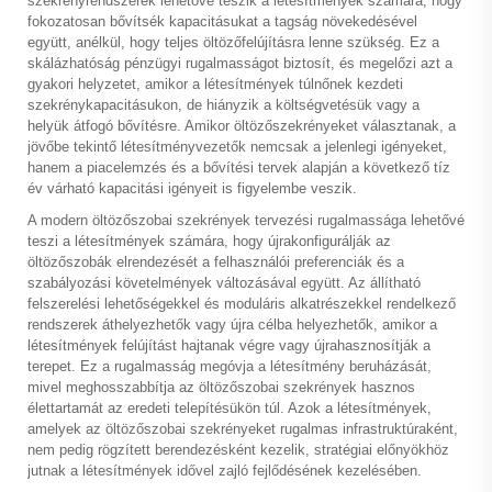
szekrényrendszerek lehetővé teszik a létesítmények számára, hogy
fokozatosan bővítsék kapacitásukat a tagság növekedésével
együtt, anélkül, hogy teljes öltözőfelújításra lenne szükség. Ez a
skálázhatóság pénzügyi rugalmasságot biztosít, és megelőzi azt a
gyakori helyzetet, amikor a létesítmények túlnőnek kezdeti
szekrénykapacitásukon, de hiányzik a költségvetésük vagy a
helyük átfogó bővítésre. Amikor öltözőszekrényeket választanak, a
jövőbe tekintő létesítményvezetők nemcsak a jelenlegi igényeket,
hanem a piacelemzés és a bővítési tervek alapján a következő tíz
év várható kapacitási igényeit is figyelembe veszik.
A modern öltözőszobai szekrények tervezési rugalmassága lehetővé
teszi a létesítmények számára, hogy újrakonfigurálják az
öltözőszobák elrendezését a felhasználói preferenciák és a
szabályozási követelmények változásával együtt. Az állítható
felszerelési lehetőségekkel és moduláris alkatrészekkel rendelkező
rendszerek áthelyezhetők vagy újra célba helyezhetők, amikor a
létesítmények felújítást hajtanak végre vagy újrahasznosítják a
terepet. Ez a rugalmasság megóvja a létesítmény beruházását,
mivel meghosszabbítja az öltözőszobai szekrények hasznos
élettartamát az eredeti telepítésükön túl. Azok a létesítmények,
amelyek az öltözőszobai szekrényeket rugalmas infrastruktúraként,
nem pedig rögzített berendezésként kezelik, stratégiai előnyökhöz
jutnak a létesítmények idővel zajló fejlődésének kezelésében.