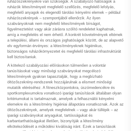
ruházószekrényekre van szükségük. A szabályozó hatóságok a
ruházók létesítményeit megfelelő szellőzés, megfelelő lefolyás,
megfelelő anyagok és elegendő tárolási kényelmi elemek – például
ruházószekrények – szempontjából ellenőrzik. Az ilyen
szabványoknak nem megfelelő létesítmények bírságot,
figyelmeztetést vagy akár zárásra szólító rendeletet kaphatnak,
amíg a megfelelés el nem érhető. A konkrét követelmények eltérnek
a települési, állami és országos joghatóságok között, de az alapvető
elv egyformán érvényes: a létesítményeknek higiénikus,
biztonságos ruházókörnyezetet és megfelelő tárolási infrastruktúrát
kell biztosítaniuk.
A kötelező szabályozási előírásokon túlmenően a volontár
tanúsításokat vagy minőségi szabványokat megcélozó
létesítmények gyakran tapasztalják, hogy a megbízható
öltözőszekrény-rendszerek hozzájárulnak a elismert minőségi
mutatók eléréséhez. A fitneszközpontokra, úszómedencékre és
sportkomplexumokra vonatkozó iparági tanúsítások általában olyan
kritériumokat is tartalmaznak, amelyek a felhasználói kényelmi
elemekre és a létesítmény higiéniai állapotára vonatkoznak. Azok az
öltözőszekrények, amelyek megfelelnek – vagy akár túllépik – az
iparági szabványokat anyagukat, tartósságukat és
karbantarthatóságukat illetően, bizonyítják a létesítmény
elköteleződését a működési kiválóság iránt. Ezek a tanúsítások