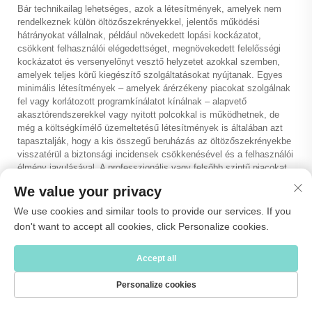
Bár technikailag lehetséges, azok a létesítmények, amelyek nem
rendelkeznek külön öltözőszekrényekkel, jelentős működési
hátrányokat vállalnak, például növekedett lopási kockázatot,
csökkent felhasználói elégedettséget, megnövekedett felelősségi
kockázatot és versenyelőnyt vesztő helyzetet azokkal szemben,
amelyek teljes körű kiegészítő szolgáltatásokat nyújtanak. Egyes
minimális létesítmények – amelyek árérzékeny piacokat szolgálnak
fel vagy korlátozott programkínálatot kínálnak – alapvető
akasztórendszerekkel vagy nyitott polcokkal is működhetnek, de
még a költségkímélő üzemeltetésű létesítmények is általában azt
tapasztalják, hogy a kis összegű beruházás az öltözőszekrényekbe
visszatérül a biztonsági incidensek csökkenésével és a felhasználói
élmény javulásával. A professzionális vagy felsőbb szintű piacokat
kiszolgáló létesítmények nem tudnak valóságszerűen versenyezni a
We value your privacy
teljes körű öltözőszekrény-kínálat hiányában, mivel célközönségük
a biztonságos tárolást elengedhetetlen feltételként kezeli. Az
We use cookies and similar tools to provide our services. If you
öltözőszekrények elmaradásának döntése csak olyan alapos
don't want to accept all cookies, click Personalize cookies.
elemzés után születhet meg, amely megerősíti, hogy a célcsoport
ténylegesen elfogadja ezt a korlátozást, és hogy a versenytársak
Accept all
nem kínálnak jobb felszereltséget összehasonlítható áron.
Personalize cookies
Előző:
Hogyan viselkednek a fenolos szekrények magas páratartalom mellett?