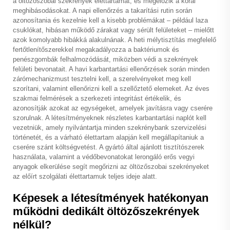
a öltözőszobai szekrények élettartamát, és megelőzik a korai
meghibásodásokat. A napi ellenőrzés a takarítási rutin során
azonosítania és kezelnie kell a kisebb problémákat – például laza
csuklókat, hibásan működő zárakat vagy sérült felületeket – mielőtt
azok komolyabb hibákká alakulnának. A heti mélytisztítás megfelelő
fertőtlenítőszerekkel megakadályozza a baktériumok és
penészgombák felhalmozódását, miközben védi a szekrények
felületi bevonatait. A havi karbantartási ellenőrzések során minden
zárómechanizmust tesztelni kell, a szerelvényeket meg kell
szorítani, valamint ellenőrizni kell a szellőztető elemeket. Az éves
szakmai felmérések a szerkezeti integritást értékelik, és
azonosítják azokat az egységeket, amelyek javításra vagy cserére
szorulnak. A létesítményeknek részletes karbantartási naplót kell
vezetniük, amely nyilvántartja minden szekrénybank szervizelési
történetét, és a várható élettartam alapján kell megállapítaniuk a
cserére szánt költségvetést. A gyártó által ajánlott tisztítószerek
használata, valamint a védőbevonatokat lerongáló erős vegyi
anyagok elkerülése segít megőrizni az öltözőszobai szekrényeket
az előírt szolgálati élettartamuk teljes ideje alatt.
Képesek a létesítmények hatékonyan
működni dedikált öltözőszekrények
nélkül?