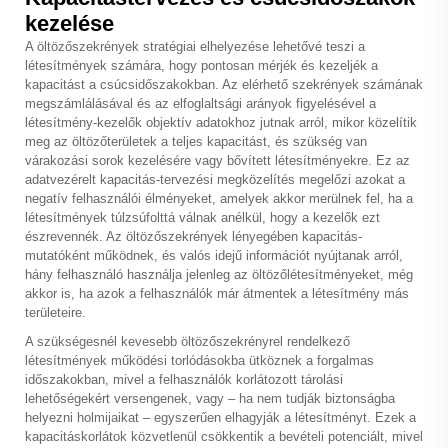
kezelése
A öltözőszekrények stratégiai elhelyezése lehetővé teszi a
létesítmények számára, hogy pontosan mérjék és kezeljék a
kapacitást a csúcsidőszakokban. Az elérhető szekrények számának
megszámlálásával és az elfoglaltsági arányok figyelésével a
létesítmény-kezelők objektív adatokhoz jutnak arról, mikor közelítik
meg az öltözőterületek a teljes kapacitást, és szükség van
várakozási sorok kezelésére vagy bővített létesítményekre. Ez az
adatvezérelt kapacitás-tervezési megközelítés megelőzi azokat a
negatív felhasználói élményeket, amelyek akkor merülnek fel, ha a
létesítmények túlzsúfolttá válnak anélkül, hogy a kezelők ezt
észrevennék. Az öltözőszekrények lényegében kapacitás-
mutatóként működnek, és valós idejű információt nyújtanak arról,
hány felhasználó használja jelenleg az öltözőlétesítményeket, még
akkor is, ha azok a felhasználók már átmentek a létesítmény más
területeire.
A szükségesnél kevesebb öltözőszekrényrel rendelkező
létesítmények működési torlódásokba ütköznek a forgalmas
időszakokban, mivel a felhasználók korlátozott tárolási
lehetőségekért versengenek, vagy – ha nem tudják biztonságba
helyezni holmijaikat – egyszerűen elhagyják a létesítményt. Ezek a
kapacitáskorlátok közvetlenül csökkentik a bevételi potenciált, mivel