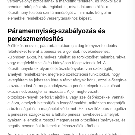
versenyelőnyt biztosítanak a marketing területén, és indokolják a
prémium árképzési stratégiákat is, mivel dokumentálják a
létesítmény felsőbb szintű minőségét a minimális kényelmi
elemekkel rendelkező versenytársakhoz képest.
Páramennyiség-szabályozás és
penészmentesítés
A öltözők nedves, páratartalmukban gazdag környezete ideális
feltételeket teremt a penész és a gombák növekedéséhez,
különösen akkor, ha nedves ruhákat és törölközőket halomba rakva
vagy megfelelő szellőzés hiányában függesztenek fel. A
létesítményeknek olyan öltözőszekrényekre van szükségük,
amelyek rendelkeznek megfelelő szellőztetési funkciókkal, hogy
levegőáramlás jöhessen létre a tárolt tárgyak körül, ezzel elősegítve
a szárazodást és megakadályozva a penésztelepek kialakulását
okozó nedvességfelhalmozódást. A jól megtervezett
öltözőszekrények perforált ajtókkal vagy szellőzőrészekkel vannak
ellátva, amelyek biztosítják a levegőáramlást, miközben megtartják
a biztonságot és a magánélet védelmét. Ez a szellőztetés megelőzi
a penészes szagokat és a látható penész növekedést, amelyek
gyakran jellemzik a rosszul megtervezett öltözőlétesítményeket, és
negatív benyomást keltenek a felhasználók körében.
Amikor a felhasználók nedves tárgyakat tárolhatnak szellőztetett