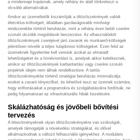
a mindennapi kopásnak, amely néhány év alatt tönkreteszi a
olcsóbb alternatívákat.
Amikor az üzemeltetők kiszámítják a öltözőszekrények valódi
életciklus-költségeit, általában gazdaságosabb minőségi
rendszerekbe történő beruházás, mint a néhány éven belüli cserére
szoruló olcsóbb megoldások beszerzése. Az elhasználódott
öltözőszekrények cseréjével járó zavarok és munkaerő-költségek
jelentősen növelik a teljes tulajdonosi költségeket. Ezen felül az
üzemeknek figyelembe kell venniük azokat az elmaradt
lehetőségeket és a hírnévromlást is, amelyek akkor keletkeznek,
amikor az öltözőszekrények karbantartási vagy cserére szoruló
projektek idején nem állnak rendelkezésre. A tartós
öltözőszekrényekbe történő stratégiai beruházás minimalizálja
ezeket a zavaró tényezőket, és lehetővé teszi az üzemek számára,
hogy erőforrásaikat a programokra és szolgáltatásokra fordítsák, ne
pedig folyamatosan az infrastrukturális hibák kezelésére.
Skálázhatóság és jövőbeli bővítési
tervezés
A létesítményeknek olyan öltözőszekrényekre van szükségük,
amelyek támogatják a növekedési stratégiákat, és idővel
alkalmazkodnak a változó felhasználói igényekhez. A moduláris