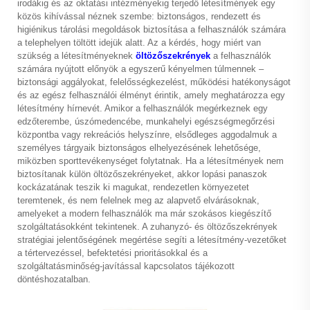
irodákig és az oktatási intézményekig terjedő létesítmények egy
közös kihívással néznek szembe: biztonságos, rendezett és
higiénikus tárolási megoldások biztosítása a felhasználók számára
a telephelyen töltött idejük alatt. Az a kérdés, hogy miért van
szükség a létesítményeknek
öltözőszekrények
a felhasználók
számára nyújtott előnyök a egyszerű kényelmen túlmennek –
biztonsági aggályokat, felelősségkezelést, működési hatékonyságot
és az egész felhasználói élményt érintik, amely meghatározza egy
létesítmény hírnevét. Amikor a felhasználók megérkeznek egy
edzőterembe, úszómedencébe, munkahelyi egészségmegőrzési
központba vagy rekreációs helyszínre, elsődleges aggodalmuk a
személyes tárgyaik biztonságos elhelyezésének lehetősége,
miközben sporttevékenységet folytatnak. Ha a létesítmények nem
biztosítanak külön öltözőszekrényeket, akkor lopási panaszok
kockázatának teszik ki magukat, rendezetlen környezetet
teremtenek, és nem felelnek meg az alapvető elvárásoknak,
amelyeket a modern felhasználók ma már szokásos kiegészítő
szolgáltatásokként tekintenek. A zuhanyzó- és öltözőszekrények
stratégiai jelentőségének megértése segíti a létesítmény-vezetőket
a tértervezéssel, befektetési prioritásokkal és a
szolgáltatásminőség-javítással kapcsolatos tájékozott
döntéshozatalban.