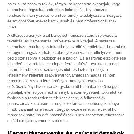
holmijaikat padokra rakják, tárgyaikat kapcsokra akasztják, vagy
személyes tárgyaikat sarkokban halmozzák, így káoszos,
rendezetlen környezetet teremtve, amely akadályozza a mozgást,
és az öltözőterületeket kaotikusnak és nem professzionálisnak
teszi.
A öltözőszekrények által biztosított rendszerszerű szervezés a
takarítási és karbantartási műveletekre is kiterjed. A háztartási
személyzet hatékonyan takaríthatja az öltözőterületeket, ha a ruhák
és egyéb tárgyak zárható szekrényekben vannak elhelyezve, nem
pedig szétszórva a padokon és a padlón. Ez a tárgyak elszigetelése
lehetővé teszi a felületek alapos fertőtlenítését, csökkenti a napi
takarítási rutinokhoz szükséges időt, és biztosítja, hogy a
létesítmény higiéniai szabványai folyamatosan magas szinten
maradjanak. Azok a létesítmények, amelyek kevesebb
öltözőszekrényt biztosítanak, gyakran több munkaerő-költséggel
próbálják ellensúlyozni ezt a hiányt: a személyzetnek több időt kell
fordítania a rendezetlen terek kezelésére, a felhasználók
panaszainak kezelésére a megfelelő tárolási lehetőségek hiánya
miatt, valamint az elveszett tárgyak kezelésére, amelyek akkor
maradnak hátra, ha a felhasználóknak nincs szervezett rendszerük
saját holmijaik nyomon követésére.
Kapacitástervezés és csúcsidőszakok