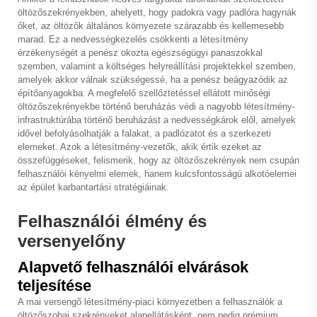
öltözőszekrényekben, ahelyett, hogy padokra vagy padlóra hagynák
őket, az öltözők általános környezete szárazabb és kellemesebb
marad. Ez a nedvességkezelés csökkenti a létesítmény
érzékenységét a penész okozta egészségügyi panaszokkal
szemben, valamint a költséges helyreállítási projektekkel szemben,
amelyek akkor válnak szükségessé, ha a penész beágyazódik az
építőanyagokba. A megfelelő szellőztetéssel ellátott minőségi
öltözőszekrényekbe történő beruházás védi a nagyobb létesítmény-
infrastruktúrába történő beruházást a nedvességkárok elől, amelyek
idővel befolyásolhatják a falakat, a padlózatot és a szerkezeti
elemeket. Azok a létesítmény-vezetők, akik értik ezeket az
összefüggéseket, felismerik, hogy az öltözőszekrények nem csupán
felhasználói kényelmi elemek, hanem kulcsfontosságú alkotóelemei
az épület karbantartási stratégiáinak.
Felhasználói élmény és
versenyelőny
Alapvető felhasználói elvárások
teljesítése
A mai versengő létesítmény-piaci környezetben a felhasználók a
öltözőszobai szekrényeket alapellátásként, nem pedig prémium