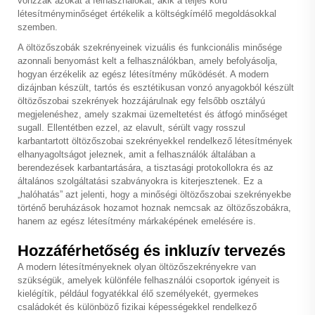
vonzzák azokat a felhasználókat, akik a teljes körű
létesítményminőséget értékelik a költségkímélő megoldásokkal
szemben.
A öltözőszobák szekrényeinek vizuális és funkcionális minősége
azonnali benyomást kelt a felhasználókban, amely befolyásolja,
hogyan érzékelik az egész létesítmény működését. A modern
dizájnban készült, tartós és esztétikusan vonzó anyagokból készült
öltözőszobai szekrények hozzájárulnak egy felsőbb osztályú
megjelenéshez, amely szakmai üzemeltetést és átfogó minőséget
sugall. Ellentétben ezzel, az elavult, sérült vagy rosszul
karbantartott öltözőszobai szekrényekkel rendelkező létesítmények
elhanyagoltságot jeleznek, amit a felhasználók általában a
berendezések karbantartására, a tisztasági protokollokra és az
általános szolgáltatási szabványokra is kiterjesztenek. Ez a
„halóhatás” azt jelenti, hogy a minőségi öltözőszobai szekrényekbe
történő beruházások hozamot hoznak nemcsak az öltözőszobákra,
hanem az egész létesítmény márkaképének emelésére is.
Hozzáférhetőség és inkluzív tervezés
A modern létesítményeknek olyan öltözőszekrényekre van
szükségük, amelyek különféle felhasználói csoportok igényeit is
kielégítik, például fogyatékkal élő személyekét, gyermekes
családokét és különböző fizikai képességekkel rendelkező