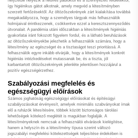
helyzetbe helyezik a nedves padlóktól és a szennyezett felületektől,
így higiénikus gátot alkotnak, amely megvéd a létesítményben
szerzett fertőzésektől. Az öltözőszekrények zárt kialakítása továbbá
megakadályozza, hogy a személyes tárgyak más felhasználók
holmijaival érintkezzenek, csökkentve ezzel a keresztszennyeződés
útvonalait. A pandémia utáni időszakban a létesítmények higiéniás
gyakorlatai iránt fokozott figyelem fordul, és a látható beruházások
az öltözőszekrényekbe jelezhetik a felhasználók számára, hogy a
létesítmény az egészséget és a tisztaságot teszi prioritássá. A
felhasználók egyre inkább elvárják, hogy a létesítmények konkrét
higiéniás intézkedéseket mutassanak be, és a tiszta, jól
karbantartott öltözőszekrények jelenléte jelentősen hozzájárul a
pozitív egészségérzethez.
Szabályozási megfelelés és
egészségügyi előírások
Számos joghatóság egészségügyi előírásokat és építésügyi
szabályozásokat érvényesít, amelyek minimális szabványokat írnak
elő a ruházók létesítésére, többek között biztonságos tárolási
lehetőségek kötelező meglétét is magukban foglalják. A
létesítményeknek nemcsak a felhasználói elvárások kielégítése,
hanem a helyszín és a létesítmény típusa szerint változó
jogszabályi megfelelési kötelezettségek teljesítése érdekében is