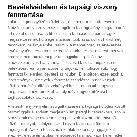
Bevételvédelem és tagsági viszony
fenntartása
Talán a legmeggyőzőbb üzleti ok, ami miatt a létesítményeknek
öltözőszekrényekre van szükségük, a tagsági arány megtartása és
a bevétel stabilitása. A fitnesz- és rekreációs iparban a tagok
megszerzésének költsége általában több száz dollárt halad meg
tagonként, ha figyelembe vesszük a marketinget, az értékesítési
tevékenységet és a promóciós ajánlatokat. Azok a létesítmények,
amelyek nem tudják megtartani tagjaikat – például az
öltözőszekrények hiánya miatt – elvesztik ezt a megszerzési
befektetést, és folyamatosan új tagokat kell toborozniuk, hogy
fenntartsák jelenlegi bevételi szintjüket. Ellentétben ezzel azok a
létesítmények, amelyek kiforrott felszereléssel rendelkeznek,
köztük minőségi öltözőszekrényekkel is, magasabb tagsági
megtartási arányt érnek el, amely idővel egyre értékesebb
tagkapcsolatokhoz vezet.
A létesítmény kényelmi szolgáltatásai és a tagsági kötődés közötti
összefüggés állandóan megjelenik az iparági kutatásokban, ahol a
öltözők minősége gyakran szerepel azok között a fő tényezők
között, amelyek befolyásolják, hogy a tagok újrakötnék-e
tagságukat. Azok a felhasználók, akik biztonsági aggályokat
éreznek, elégtelen tárolási lehetőséget találnak, vagy kellemetlen