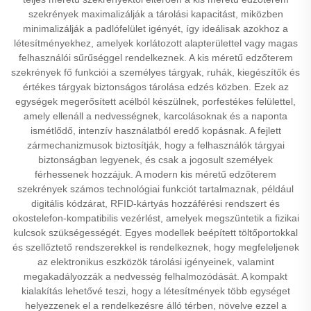
szekrények maximalizálják a tárolási kapacitást, miközben
minimalizálják a padlófelület igényét, így ideálisak azokhoz a
létesítményekhez, amelyek korlátozott alapterülettel vagy magas
felhasználói sűrűséggel rendelkeznek. A kis méretű edzőterem
szekrények fő funkciói a személyes tárgyak, ruhák, kiegészítők és
értékes tárgyak biztonságos tárolása edzés közben. Ezek az
egységek megerősített acélból készülnek, porfestékes felülettel,
amely ellenáll a nedvességnek, karcolásoknak és a naponta
ismétlődő, intenzív használatból eredő kopásnak. A fejlett
zármechanizmusok biztosítják, hogy a felhasználók tárgyai
biztonságban legyenek, és csak a jogosult személyek
férhessenek hozzájuk. A modern kis méretű edzőterem
szekrények számos technológiai funkciót tartalmaznak, például
digitális kódzárat, RFID-kártyás hozzáférési rendszert és
okostelefon-kompatibilis vezérlést, amelyek megszüntetik a fizikai
kulcsok szükségességét. Egyes modellek beépített töltőportokkal
és szellőztető rendszerekkel is rendelkeznek, hogy megfeleljenek
az elektronikus eszközök tárolási igényeinek, valamint
megakadályozzák a nedvesség felhalmozódását. A kompakt
kialakítás lehetővé teszi, hogy a létesítmények több egységet
helyezzenek el a rendelkezésre álló térben, növelve ezzel a