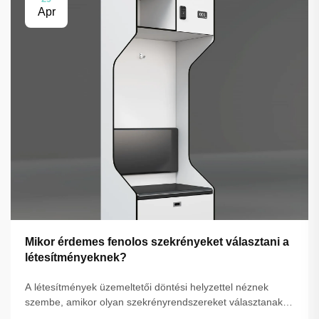
Apr
Mikor érdemes fenolos szekrényeket választani a
létesítményeknek?
A létesítmények üzemeltetői döntési helyzettel néznek
szembe, amikor olyan szekrényrendszereket választanak,
amelyeknek képesnek kell lenniük ellenállni a kívánalmas