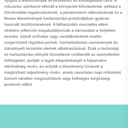
nyújtva a létesítmények tervezéséhez és költségvetési célra. A
robusztus szerkezet ellenáll a környezeti kihívásoknak, például a
hőmérséklet-ingadozásoknak, a páratartalom-változásoknak és a
fitnesz létesítmények karbantartási protokolljában gyakran
használt tisztítószereknek. A felhasználói visszaélés elleni
védelem jellemzői megakadályozzák a károsodást a helytelen
kezelés, túlzott erőhatás vagy vandálkísérletek esetén
megerősített rögzítési pontok, hamisításbiztos szerelvények és
ütéselnyelő tervezési elemek alkalmazásával. Ezek a tartóssági
és karbantartási előnyök közvetlenül csökkentik az üzemeltetési
költségeket, javítják a tagok elégedettségét a folyamatos
elérhetőség révén, és erősítik a létesítmény hírnevét a
megbízható teljesítmény révén, amely zavartalan napi működést
biztosít váratlan megszakítások vagy költséges sürgősségi
javítások nélkül.