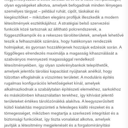
olyan egységeket alkotva, amelyek befogadnak minden lényeges
személyes tárgyat – például ruhát, cipőt, táskákat és
kiegészítőket – miközben elegáns profiljuk illeszkedik a modern
létesítmények esztétikájához. A stratégiai belső szervezési
funkciók közé tartoznak az állítható polcrendszerek, a
függesztőkampók és a rekeszes tárolóterületek, amelyek lehetővé
teszik a felhasználók számára, hogy hatékonyan rendezzék
holmijaikat, és gyorsan hozzáférjenek hozzájuk edzésük során. A
függőleges elrendezés maximálja a magasság kihasználását a
szabványos mennyezeti magassággal rendelkező
létesítményekben, így olyan szekrénybankok telepíthetők,
amelyek jelentős tárolási kapacitást nyújtanak anélkül, hogy
túlzottan elfoglalnák a vízszintes területet. A moduláris építés
rugalmas konfigurációs lehetőségeket kínál, amelyek
alkalmazkodnak a szabálytalan építészeti elemekhez, sarkokhoz
és máskülönben kihasználatlan terekhez, így kihívást jelentő
területeket értékes tárolózónákká alakítva. A leegyszerűsített
külső kialakítás megszünteti a felesleges kiálló részeket és a
tömegességet, miközben megtartja a szerkezeti integritást és a
biztonsági funkciókat, így tiszta vonalakat alkotva, amelyek
javítják a létesítmény megjelenését és a forgalomirányítási