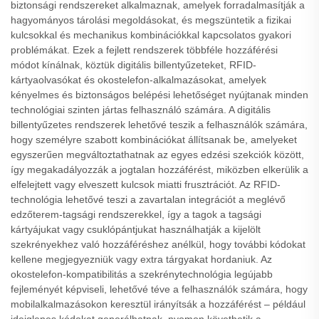
biztonsági rendszereket alkalmaznak, amelyek forradalmasítják a
hagyományos tárolási megoldásokat, és megszüntetik a fizikai
kulcsokkal és mechanikus kombinációkkal kapcsolatos gyakori
problémákat. Ezek a fejlett rendszerek többféle hozzáférési
módot kínálnak, köztük digitális billentyűzeteket, RFID-
kártyaolvasókat és okostelefon-alkalmazásokat, amelyek
kényelmes és biztonságos belépési lehetőséget nyújtanak minden
technológiai szinten jártas felhasználó számára. A digitális
billentyűzetes rendszerek lehetővé teszik a felhasználók számára,
hogy személyre szabott kombinációkat állítsanak be, amelyeket
egyszerűen megváltoztathatnak az egyes edzési szekciók között,
így megakadályozzák a jogtalan hozzáférést, miközben elkerülik a
elfelejtett vagy elveszett kulcsok miatti frusztrációt. Az RFID-
technológia lehetővé teszi a zavartalan integrációt a meglévő
edzőterem-tagsági rendszerekkel, így a tagok a tagsági
kártyájukat vagy csuklópántjukat használhatják a kijelölt
szekrényekhez való hozzáféréshez anélkül, hogy további kódokat
kellene megjegyezniük vagy extra tárgyakat hordaniuk. Az
okostelefon-kompatibilitás a szekrénytechnológia legújabb
fejleményét képviseli, lehetővé téve a felhasználók számára, hogy
mobilalkalmazásokon keresztül irányítsák a hozzáférést – például