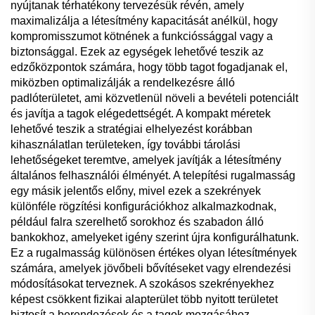
nyújtanak térhatékony tervezésük révén, amely
maximalizálja a létesítmény kapacitását anélkül, hogy
kompromisszumot kötnének a funkcióssággal vagy a
biztonsággal. Ezek az egységek lehetővé teszik az
edzőközpontok számára, hogy több tagot fogadjanak el,
miközben optimalizálják a rendelkezésre álló
padlóterületet, ami közvetlenül növeli a bevételi potenciált
és javítja a tagok elégedettségét. A kompakt méretek
lehetővé teszik a stratégiai elhelyezést korábban
kihasználatlan területeken, így további tárolási
lehetőségeket teremtve, amelyek javítják a létesítmény
általános felhasználói élményét. A telepítési rugalmasság
egy másik jelentős előny, mivel ezek a szekrények
különféle rögzítési konfigurációkhoz alkalmazkodnak,
például falra szerelhető sorokhoz és szabadon álló
bankokhoz, amelyeket igény szerint újra konfigurálhatunk.
Ez a rugalmasság különösen értékes olyan létesítmények
számára, amelyek jövőbeli bővítéseket vagy elrendezési
módosításokat terveznek. A szokásos szekrényekhez
képest csökkent fizikai alapterület több nyitott területet
biztosít a berendezések és a tagok mozgásához,