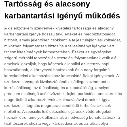
Tartósság és alacsony
karbantartási igényű működés
A kis edzőterem szekrények kivételes tartóssága és alacsony
karbantartási igénye hosszú távú értéket és megbízhatóságot
biztosít, amely jelentősen csökkenti a teljes tulajdonlási költséget,
miközben folyamatosan biztosítja a teljesítményt igénybe vett
fitnesz létesítmények környezetében. Ezeket az egységeket
szigorú mérnöki tervezési és tesztelési folyamatoknak vetik alá,
amelyek igazolják, hogy képesek ellenállni az intenzív napi
használatnak, a környezeti hatásoknak és a nagy forgalmú
kereskedelmi alkalmazásokhoz kapcsolódó fizikai igényeknek. A
szerkezeti anyagok kiválasztásánál elsődleges szempont a
korrózióállóság, az ütésállóság és a kopásállóság, amelyet
prémium minőségű acélötvözetek, fejlett porfestési rendszerek és
megerősített alkatrésztervek alkalmazásával érnek el, így a
szerkezeti integritás megmarad ismétlődő terhelési ciklusok
mellett is. A speciális felületkezelési eljárások védőrétegeket
hoznak létre, amelyek ellenállnak a nedvesség behatolásának, a
tisztítószerek okozta vegyi károsodásnak és az ultraibolya