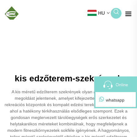
HU
kis edzőterem-szekrények
Online
A kis méretű edzőterem szekrények olyan alapvető tárolási
megoldást jelentenek, amelyet kifejezetten edzőtermek,
whatsapp
rekreációs központok és kompakt edzési terek számára terveztek,
ahol a hatékony térkihasználás elsődleges szempont. Ezek a
gondosan megtervezett tárolóegységek erős szerkezetet és
helytakarékos méreteket kombinálnak, hogy megfeleljenek a
modern fitneszkörnyezetek sokféle igényének. A hagyományos,
teljes méretű szekrényektől eltérően a kis méretű edzőterem