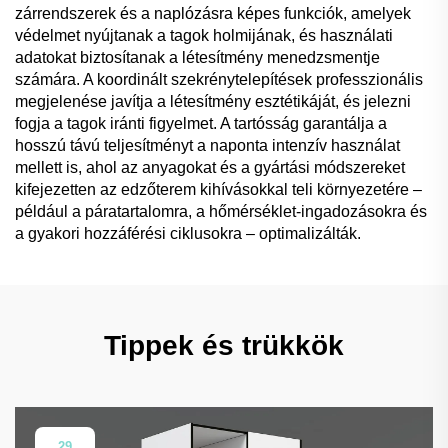
zárrendszerek és a naplózásra képes funkciók, amelyek
védelmet nyújtanak a tagok holmijának, és használati
adatokat biztosítanak a létesítmény menedzsmentje
számára. A koordinált szekrénytelepítések professzionális
megjelenése javítja a létesítmény esztétikáját, és jelezni
fogja a tagok iránti figyelmet. A tartósság garantálja a
hosszú távú teljesítményt a naponta intenzív használat
mellett is, ahol az anyagokat és a gyártási módszereket
kifejezetten az edzőterem kihívásokkal teli környezetére –
például a páratartalomra, a hőmérséklet-ingadozásokra és
a gyakori hozzáférési ciklusokra – optimalizálták.
Tippek és trükkök
29