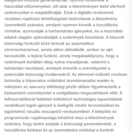
ideiglenes kódokat generálhatnak, nyomon követhetik a
használati előzményeket, sőt akár a létesítményen belül elérhető
szekrényeket is megtalálhatják. Ezek a digitális rendszerek
részletes naplózási lehetőségeket biztosítanak a létesítmény
üzemeltetői számára, amelyek nyomon követik a hozzáférési
mintákat, azonosítják a karbantartási igényeket, és a használati
adatok alapján optimalizálják a szekrények kiosztását. A fokozott
biztonsági funkciók közé tartozik az automatikus
zárómechanizmus, amely akkor aktiválódik, amikor az ajtó
becsukódik, a lejárat funkció, amely megakadályozza, hogy a
szekrények korlátlan ideig nyitva maradjanak, valamint a
behatolási riasztások, amelyek értesítik a személyzetet a
potenciális biztonsági incidensekről. Az elemmel működő rendszer
biztosítja a folyamatos működést áramkimaradás esetén is,
miközben az alacsony töltöttségi jelzők időben figyelmeztetik a
karbantartó személyzetet a szolgáltatási megszakítások előtt. A
felhasználóbarát felületek különböző technológiai tapasztalattal
rendelkező tagok igényeit is kielégítik intuitív tervezésükkel és
egyértelmű vizuális visszajelző rendszereikkel. A telepítés és
programozás rugalmassága lehetővé teszi a létesítmények
számára, hogy testre szabják a biztonsági paramétereket, a
hozzáférési kódokat és az üzemeltetési módokat a konkrét