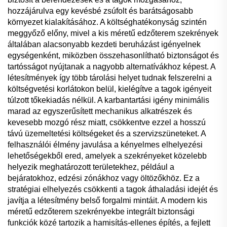
hozzájárulva egy kevésbé zsúfolt és barátságosabb
környezet kialakításához. A költséghatékonyság szintén
meggyőző előny, mivel a kis méretű edzőterem szekrények
általában alacsonyabb kezdeti beruházást igényelnek
egységenként, miközben összehasonlítható biztonságot és
tartósságot nyújtanak a nagyobb alternatívákhoz képest. A
létesítmények így több tárolási helyet tudnak felszerelni a
költségvetési korlátokon belül, kielégítve a tagok igényeit
túlzott tőkekiadás nélkül. A karbantartási igény minimális
marad az egyszerűsített mechanikus alkatrészek és
kevesebb mozgó rész miatt, csökkentve ezzel a hosszú
távú üzemeltetési költségeket és a szervizszüneteket. A
felhasználói élmény javulása a kényelmes elhelyezési
lehetőségekből ered, amelyek a szekrényeket közelebb
helyezik meghatározott területekhez, például a
bejáratokhoz, edzési zónákhoz vagy öltözőkhöz. Ez a
stratégiai elhelyezés csökkenti a tagok áthaladási idejét és
javítja a létesítmény belső forgalmi mintáit. A modern kis
méretű edzőterem szekrényekbe integrált biztonsági
funkciók közé tartozik a hamisítás-ellenes építés, a fejlett