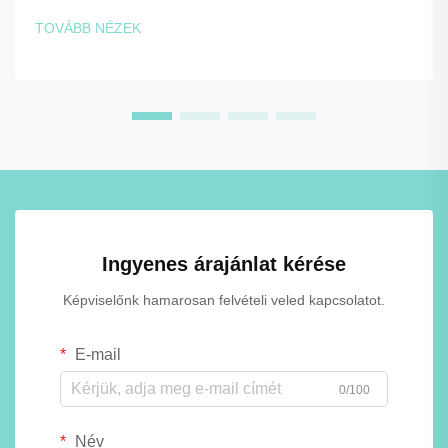
környezeti feltételeknek, miközben megőrzik
TOVÁBB NÉZEK
funkciósságukat és esztétikai megjelenésüket. A választás
a hagyományos anyagok és az újító megoldások – például
a fenolos szekrények – között zajlik...
Ingyenes árajánlat kérése
Képviselőnk hamarosan felvételi veled kapcsolatot.
E-mail
0/100
Név