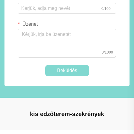
0/100
Üzenet
0/1000
Beküldés
kis edzőterem-szekrények