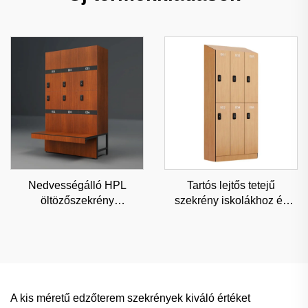
Nedvességálló HPL
Tartós lejtős tetejű
öltözőszekrény
szekrény iskolákhoz és
fitneszcentrumokhoz és
üzletekhez, pormentes
iskolákhoz, tartós
kereskedelmi tároló
kereskedelmi tároló
testreszabható szögekkel
testreszabható
lehetőségekkel
A kis méretű edzőterem szekrények kiváló értéket