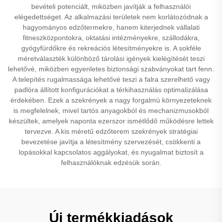
bevételi potenciált, miközben javítják a felhasználói
elégedettséget. Az alkalmazási területek nem korlátozódnak a
hagyományos edzőtermekre, hanem kiterjednek vállalati
fitneszközpontokra, oktatási intézményekre, szállodákra,
gyógyfürdőkre és rekreációs létesítményekre is. A sokféle
méretválaszték különböző tárolási igények kielégítését teszi
lehetővé, miközben egyenletes biztonsági szabványokat tart fenn.
A telepítés rugalmassága lehetővé teszi a falra szerelhető vagy
padlóra állított konfigurációkat a térkihasználás optimalizálása
érdekében. Ezek a szekrények a nagy forgalmú környezeteknek
is megfelelnek, mivel tartós anyagokból és mechanizmusokból
készültek, amelyek naponta ezerszor ismétlődő működésre lettek
tervezve. A kis méretű edzőterem szekrények stratégiai
bevezetése javítja a létesítmény szervezését, csökkenti a
lopásokkal kapcsolatos aggályokat, és nyugalmat biztosít a
felhasználóknak edzésük során.
Új termékkiadások