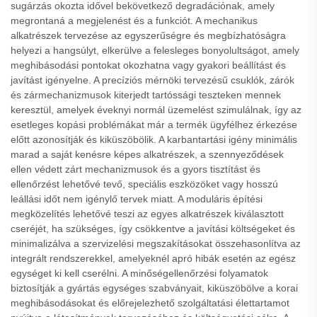
sugárzás okozta idővel bekövetkező degradációnak, amely
megrontaná a megjelenést és a funkciót. A mechanikus
alkatrészek tervezése az egyszerűségre és megbízhatóságra
helyezi a hangsúlyt, elkerülve a felesleges bonyolultságot, amely
meghibásodási pontokat okozhatna vagy gyakori beállítást és
javítást igényelne. A precíziós mérnöki tervezésű csuklók, zárók
és zármechanizmusok kiterjedt tartóssági teszteken mennek
keresztül, amelyek éveknyi normál üzemelést szimulálnak, így az
esetleges kopási problémákat már a termék ügyfélhez érkezése
előtt azonosítják és kiküszöbölik. A karbantartási igény minimális
marad a saját kenésre képes alkatrészek, a szennyeződések
ellen védett zárt mechanizmusok és a gyors tisztítást és
ellenőrzést lehetővé tevő, speciális eszközöket vagy hosszú
leállási időt nem igénylő tervek miatt. A moduláris építési
megközelítés lehetővé teszi az egyes alkatrészek kiválasztott
cseréjét, ha szükséges, így csökkentve a javítási költségeket és
minimalizálva a szervizelési megszakításokat összehasonlítva az
integrált rendszerekkel, amelyeknél apró hibák esetén az egész
egységet ki kell cserélni. A minőségellenőrzési folyamatok
biztosítják a gyártás egységes szabványait, kiküszöbölve a korai
meghibásodásokat és előrejelezhető szolgáltatási élettartamot