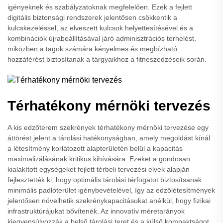
igényeknek és szabályzatoknak megfelelően. Ezek a fejlett
digitális biztonsági rendszerek jelentősen csökkentik a
kulcskezeléssel, az elveszett kulcsok helyettesítésével és a
kombinációk újrabeállításával járó adminisztrációs terhelést,
miközben a tagok számára kényelmes és megbízható
hozzáférést biztosítanak a tárgyaikhoz a fitneszedzéseik során.
Térhatékony mérnöki tervezés
A kis edzőterem szekrények térhatékony mérnöki tervezése egy
áttörést jelent a tárolási hatékonyságban, amely megoldást kínál
a létesítmény korlátozott alapterületén belül a kapacitás
maximalizálásának kritikus kihívására. Ezeket a gondosan
kialakított egységeket fejlett térbeli tervezési elvek alapján
fejlesztették ki, hogy optimális tárolási térfogatot biztosítsanak
minimális padlóterület igénybevételével, így az edzőlétesítmények
jelentősen növelhetik szekrénykapacitásukat anélkül, hogy fizikai
infrastruktúrájukat bővítenék. Az innovatív méretarányok
kiegyensúlyozzák a belső tárolási teret és a külső kompaktságot,