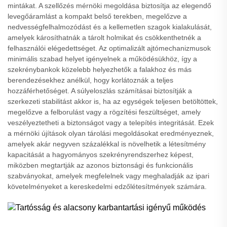
mintákat. A szellőzés mérnöki megoldása biztosítja az elegendő
levegőáramlást a kompakt belső terekben, megelőzve a
nedvességfelhalmozódást és a kellemetlen szagok kialakulását,
amelyek károsíthatnák a tárolt holmikat és csökkenthetnék a
felhasználói elégedettséget. Az optimalizált ajtómechanizmusok
minimális szabad helyet igényelnek a működésükhöz, így a
szekrénybankok közelebb helyezhetők a falakhoz és más
berendezésekhez anélkül, hogy korlátoznák a teljes
hozzáférhetőséget. A súlyeloszlás számításai biztosítják a
szerkezeti stabilitást akkor is, ha az egységek teljesen betöltöttek,
megelőzve a felborulást vagy a rögzítési feszültséget, amely
veszélyeztetheti a biztonságot vagy a telepítés integritását. Ezek
a mérnöki újítások olyan tárolási megoldásokat eredményeznek,
amelyek akár negyven százalékkal is növelhetik a létesítmény
kapacitását a hagyományos szekrényrendszerhez képest,
miközben megtartják az azonos biztonsági és funkcionális
szabványokat, amelyek megfelelnek vagy meghaladják az ipari
követelményeket a kereskedelmi edzőlétesítmények számára.