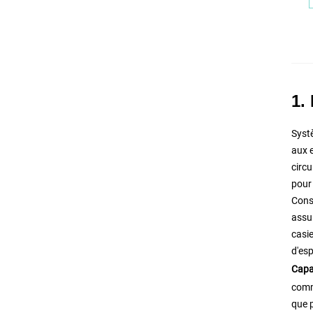
1.
Syst
aux e
circu
pour 
Cons
assu
casie
d'esp
Capa
comme
que p