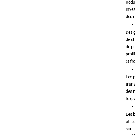
Rédui
Inves
des 
Des g
de c
de pr
proli
et fr
Les 
tran
des m
l'exp
Les b
utili
sont 