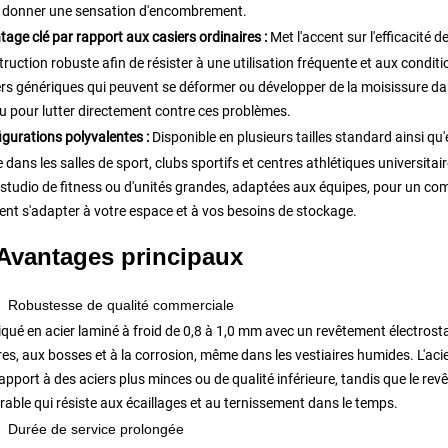
 donner une sensation d'encombrement.
age clé par rapport aux casiers ordinaires :
Met l'accent sur l'efficacité d
ruction robuste afin de résister à une utilisation fréquente et aux conditi
ers génériques qui peuvent se déformer ou développer de la moisissure da
u pour lutter directement contre ces problèmes.
igurations polyvalentes :
Disponible en plusieurs tailles standard ainsi q
e dans les salles de sport, clubs sportifs et centres athlétiques universi
 studio de fitness ou d'unités grandes, adaptées aux équipes, pour un com
ent s'adapter à votre espace et à vos besoins de stockage.
 Avantages principaux
Robustesse de qualité commerciale
qué en acier laminé à froid de 0,8 à 1,0 mm avec un revêtement électrost
es, aux bosses et à la corrosion, même dans les vestiaires humides. L'acie
apport à des aciers plus minces ou de qualité inférieure, tandis que le rev
rable qui résiste aux écaillages et au ternissement dans le temps.
Durée de service prolongée