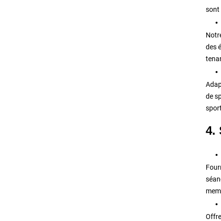
sont
Notre
des é
tenan
Adap
de s
sport
4.
Four
séanc
membr
Offr