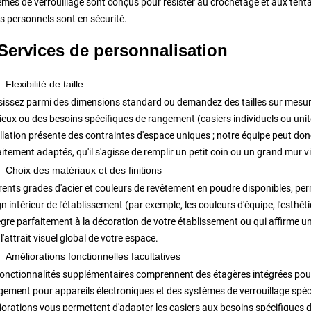
mes de verrouillage sont conçus pour résister au crochetage et aux tentat
s personnels sont en sécurité.
 Services de personnalisation
Flexibilité de taille
sissez parmi des dimensions standard ou demandez des tailles sur mesure
ieux ou des besoins spécifiques de rangement (casiers individuels ou un
llation présente des contraintes d'espace uniques ; notre équipe peut do
itement adaptés, qu'il s'agisse de remplir un petit coin ou un grand mur v
Choix des matériaux et des finitions
érents grades d'acier et couleurs de revêtement en poudre disponibles, p
n intérieur de l'établissement (par exemple, les couleurs d'équipe, l'esthét
ègre parfaitement à la décoration de votre établissement ou qui affirme u
 l'attrait visuel global de votre espace.
Améliorations fonctionnelles facultatives
fonctionnalités supplémentaires comprennent des étagères intégrées pour 
ement pour appareils électroniques et des systèmes de verrouillage spéci
orations vous permettent d'adapter les casiers aux besoins spécifiques d