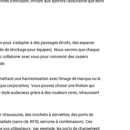
ives d'intrusion, offrant aux sportifs l'assurance que leurs
 pour s'adapter à des passages étroits, des espaces
ités de stockage pour équipes). Nous savons que chaque
nc collaborer avec vous pour concevoir des casiers
ide.
ermettant une harmonisation avec l'image de marque ou le
ique corporative). Vous pouvez choisir une finition qui
n style audacieux grâce à des couleurs vives, rehaussant
chaussures, des crochets à serviettes, des ports de
alisés (sans clé, RFID, serrures à combinaison). Ces
e vos utilisateurs ; par exemple, les ports de chargement