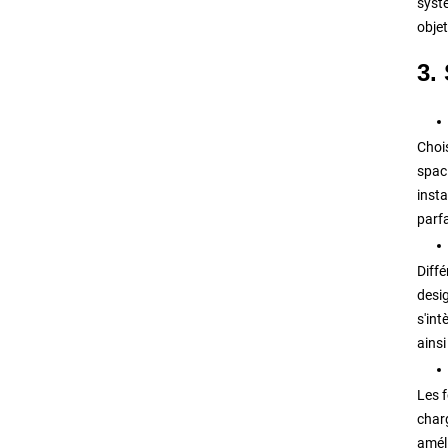
systè
objet
3.
Choi
spac
insta
parfa
Diff
desig
s'int
ainsi
Les 
charg
améli