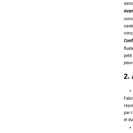
sans
Avant
const
casi
conç
Conf
fluid
petit
peuv
2.
Fabri
rayur
par r
et du