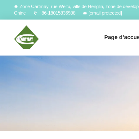
Zone Cartmay, rue Weifu, ville de Henglin, zone de déve
Chine
+86-18015836988
[email protected]
Page d’accue