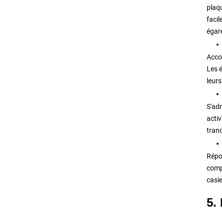
plaqu
facil
égar
Acco
Les 
leurs
S'adr
activ
tranc
Répo
compl
casi
5.