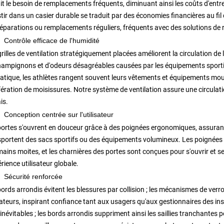
t le besoin de remplacements fréquents, diminuant ainsi les coûts d'entret
tir dans un casier durable se traduit par des économies financières au fi
réparations ou remplacements réguliers, fréquents avec des solutions de
Contrôle efficace de l'humidité
rilles de ventilation stratégiquement placées améliorent la circulation de
hampignons et d'odeurs désagréables causées par les équipements sport
atique, les athlètes rangent souvent leurs vêtements et équipements mouil
fération de moisissures. Notre système de ventilation assure une circulation
ais.
Conception centrée sur l'utilisateur
portes s'ouvrent en douceur grâce à des poignées ergonomiques, assurant 
sportent des sacs sportifs ou des équipements volumineux. Les poignées 
ains moites, et les charnières des portes sont conçues pour s'ouvrir et se
érience utilisateur globale.
Sécurité renforcée
ords arrondis évitent les blessures par collision ; les mécanismes de verr
sateurs, inspirant confiance tant aux usagers qu'aux gestionnaires des inst
inévitables ; les bords arrondis suppriment ainsi les saillies tranchant