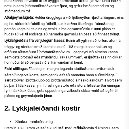
búnaðarins, er valinn til að tryggja samfelldan afköst jafnvel undir harðri
notkun sem íþróttamiðstöðvar krefjast, og gefur bæði notendum og
stjórnendum rof.
Aðalgeymslugeta:
Heldur örugglega á við fjölbreyttum íþróttaföngum, eins
og t.d. stórar körfuböll og fótböll, auk klæðna til æfinga, fatnaðar og
persónulegra hluta eins og veski, síma og vatnsflöskur. Innri pláss er
hugskað vel til endilega að hámarka geymslu án þess að finnast tröngt.
Lykilafgreiðsla frá venjulegum kassa:
Beinir athyglinni að loftun, afdrif á
tröggvi og sterkan smíði sem heldur út í tíð margs konar notkun og
erfiðum aðstæðum í íþróttamiðstöðvum. Í gegnsyni við almenn kassa
sem geta brotnað eða myndiýldu í raka umhverfi, er íþróttakassinn okkar
hönnuður til að berjast við slíkar vandamál beint.
Fleiri stillingar:
Fáanlegur í margra tegunda staðlaðum stærðum auk
sérsníðingarvalkosta, sem gerir kleift að sameina hann auðveldlega í
sætistöðvar, íþróttaklúbb og íþróttamiðstöð á háskólaskólum. Hvort sem
þú þarft litla kassa fyrir lítil æfingarstofu eða stóra, liðsstærðar einingar
fyrir háskólaklúbba, geta uppsetningarvalkostir okkar verið aðlagðir til
plásss og geymsluþarfir þínar.
2. Lykkjaleiðandi kostir
Sterkur framleiðslustig
Framúr 0,8-1,0 mm valsaðs kuldi stál með rafhlaðdeyja dúkningu, sem