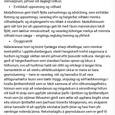
vörnvarpnum, jafnvel við daglegt notkun.
Einfölduð uppsetning og viðhald
Modulhönnun gerir kleift fljóta samsetningu og aðskilning, sem einfaldar
flutning og uppsetningu; varanleg efni og hárgerðar viðtæki minnka
viðhaldsþarfir, og skiptingarefni eru tiltæk á stundinni. Modulhönnunin
gerir ráð fyrir því að uppsetningu geti lið með fáum mannskulum lokið
fljótt, sem lækkar vinnukostnað, og varanleg bútningar merkja að minnsta
viðhald muni nægja – eingöngu regluleg hreining og yfirferð.
Öryggisatriði
Nálararararar horn og brúnir fjarlægja sharp úthellingar, sem minnkar
áverkahlífur í upptökuherbergjum; sterkt hengiskerfi krefst sagsmuna á
hurðum og tryggir sléttan rekstri jafnvel eftir þúsundir notkuna. Hengin eru
gerð af hárgerðarefnum sem standast fastan opnun og lokun á
hliðrunum, svo að hurðirnar haldi sér réttri og virkilegri á langan tíma.
Samantektin er að sterku athletikuskápinn okkar er meira en bara
geymslueining – hann er varanleg, virk og hannaður til að vera
aðlögunarhæfur lausn sem bætir öryggi, skipulagi og sérfræðikenningu í
hvaða íþróttamiðstöð sem er. Með samruna af efni viðkomulagaflokks,
hönnun sem snýr að notandanum og möguleikum á sérsníðningi höfum
við búið til skáp sem uppfyllir sérstakar þarfir í íþróttum og íþróttamilljum.
Hvort sem þú stjórnar lítilvaxinni gjörð sem ætlar að uppfæra birgðir sínar
eða stórum íþróttaflöt sem þarfnast trúverðs liðsgeymslu, eru skáparnir
okkar hannaðir til að uppfylla sérstakar þarfir þínar og fara fram yfir
væntingar notenda þinna. Rekstrarlagðu á geymslulausn sem er gerð til