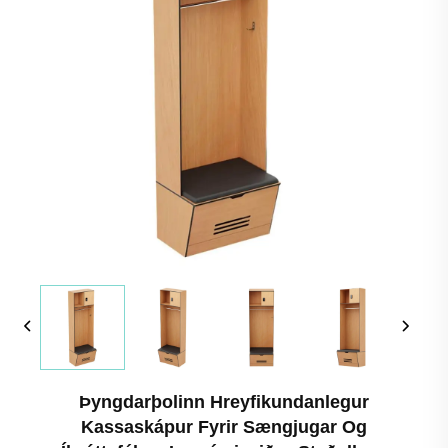
Þyngdarþolinn Hreyfikundanlegur
Kassaskápur Fyrir Sængjugar Og