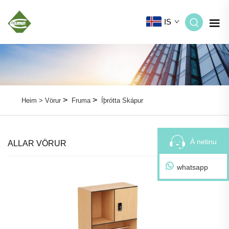
IS
>
>
Heim >
Vörur
Fruma
Íþrótta Skápur
Á netinu
ALLAR VÖRUR
whatsapp