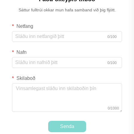
Sáttur fulltrúi okkar mun hafa samband við þig fljótt.
Netfang
0/100
Nafn
0/100
Skilaboð
0/1000
Senda