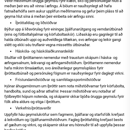
Veitir meðlimum örugga geymslu fyrir klæði, skó og persónulegar hluti á
meðan þeir eru að vinna í æfingu. Á bíóum er nauðsynlegt að hafa
fatnaðarhólfa sem aukur upplifun meðlimanna og gefur þeim pláss til að
geyma hlut sína á meðan þeir einbeita sér æfingu sinni.
Íþróttafélag og liðstöðvar
Býður upp á liðavörulag fyrir einingar, þjálfunarútgang og verndarútbúnað
(eins og fótboltahjalmar og körfuboltaskór). Liðaskáp eru gagnlegir til að
halda útbúnaði uppi og auðveldlega tiltækan, svo æfingar og leikir gangi
slétt og ekki séu truflanir vegna missettts útbúnaðar.
Háskóla- og háskólaiðkunnardeildir
Stuðlar við íþróttamenn nemendur með traustum skápum í háska- og
æfingarsalnum, leikvangi og æfingamiðstöðum. Íþróttamenn nemendur
hafa mikinn tímaáætlun, svo áreiðanlegur geymslupláss fyrir
íþróttautbúnað og persónuleg fögnum er nauðsynlegur fyrir daglegt virkni.
Frístundamiðstöðvar og samfélagssportmiðstöðvar
Þjónar áhugamönnum um íþróttir sem nota miðstöðvarnar fyrir körfubolta,
handbolta, sund og aðrar athafnir. Þessar miðstöðvar eru notaðar af
fjölbreyttri hópum notenda, og skáparnir okkar bjóða örugga geymslu fyrir
fólk allra aldurs og stiga í íþróttum.
Verkefnisíþróttaverðir
Uppfyllir háu geymslukröfur sem fagmenn, þjálfarar og starfsfólk krefjast
á leikvöllum og í þjálfunarmiðstöðvum. Fagleg íþróttafélög krefjast bests
af gæðum og virkni, og skáparnir okkar eru hönnuðir til að uppfylla þessar