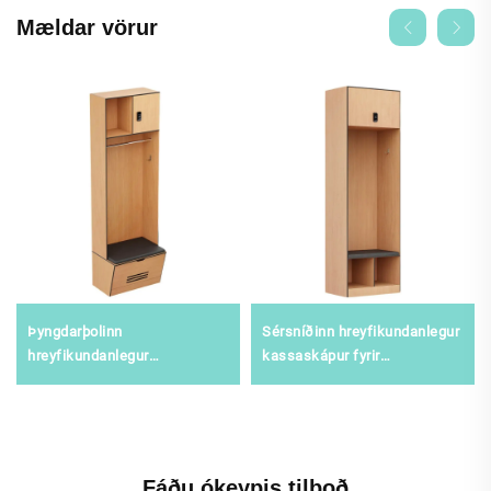
Mældar vörur
Þyngdarþolinn
Sérsníðinn hreyfikundanlegur
hreyfikundanlegur
kassaskápur fyrir
kassaskápur fyrir sængjugar
nemendahreyfimenn og
og íþróttafélag, lagrýmisviður
viðhaldsmiðstöðvar, örugg
staðallaus geymslulausn úr
íþróttageymsla með hátt
stál
öryggisstig
Fáðu ókeypis tilboð