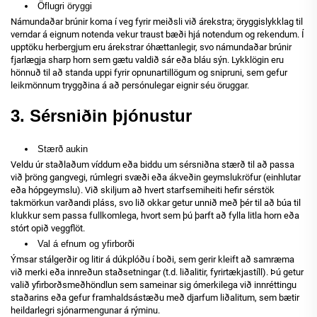
Öflugri öryggi
Námundaðar brúnir koma í veg fyrir meiðsli við árekstra; öryggislykklag til
verndar á eignum notenda vekur traust bæði hjá notendum og rekendum. Í
upptöku herbergjum eru árekstrar óhættanlegir, svo námundaðar brúnir
fjarlægja sharp horn sem gætu valdið sár eða bláu sýn. Lykklögin eru
hönnuð til að standa uppi fyrir opnunartillögum og snipruni, sem gefur
leikmönnum tryggðina á að persónulegar eignir séu öruggar.
3. Sérsniðin þjónustur
Stærð aukin
Veldu úr staðlaðum víddum eða biddu um sérsniðna stærð til að passa
við þröng gangvegi, rúmlegri svæði eða ákveðin geymslukröfur (einhlutar
eða hópgeymslu). Við skiljum að hvert starfsemiheiti hefir sérstök
takmörkun varðandi pláss, svo lið okkar getur unnið með þér til að búa til
klukkur sem passa fullkomlega, hvort sem þú þarft að fylla litla horn eða
stórt opið veggflöt.
Val á efnum og yfirborði
Ýmsar stálgerðir og litir á dúkplóðu í boði, sem gerir kleift að samræma
við merki eða innreðun staðsetningar (t.d. liðalitir, fyrirtækjastíll). Þú getur
valið yfirborðsmeðhöndlun sem sameinar sig ómerkilega við innréttingu
staðarins eða gefur framhaldsástæðu með djarfum liðalitum, sem bætir
heildarlegri sjónarmengunar á rýminu.