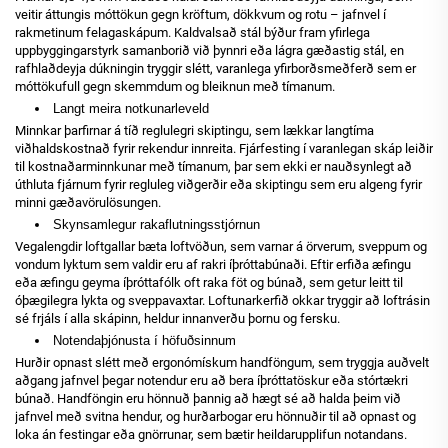
veitir áttungis móttökun gegn kröftum, dökkvum og rotu – jafnvel í
rakmetinum felagaskápum. Kaldvalsað stál býður fram yfirlega
uppbyggingarstyrk samanborið við þynnri eða lágra gæðastig stál, en
rafhlaðdeyja dúkningin tryggir slétt, varanlega yfirborðsmeðferð sem er
móttökufull gegn skemmdum og bleiknun með tímanum.
Langt meira notkunarleveld
Minnkar þarfirnar á tíð reglulegri skiptingu, sem lækkar langtíma
viðhaldskostnað fyrir rekendur innreita. Fjárfesting í varanlegan skáp leiðir
til kostnaðarminnkunar með tímanum, þar sem ekki er nauðsynlegt að
úthluta fjárnum fyrir regluleg viðgerðir eða skiptingu sem eru algeng fyrir
minni gæðavörulösungen.
Skynsamlegur rakaflutningsstjórnun
Vegalengdir loftgallar bæta loftvöðun, sem varnar á örverum, sveppum og
vondum lyktum sem valdir eru af rakri íþróttabúnaði. Eftir erfiða æfingu
eða æfingu geyma íþróttafólk oft raka föt og búnað, sem getur leitt til
óþægilegra lykta og sveppavaxtar. Loftunarkerfið okkar tryggir að loftrásin
sé frjáls í alla skápinn, heldur innanverðu þornu og fersku.
Notendaþjónusta í höfuðsinnum
Hurðir opnast slétt með ergonómískum handföngum, sem tryggja auðvelt
aðgang jafnvel þegar notendur eru að bera íþróttatöskur eða stórtækri
búnað. Handföngin eru hönnuð þannig að hægt sé að halda þeim við
jafnvel með svitna hendur, og hurðarbogar eru hönnuðir til að opnast og
loka án festingar eða gnörrunar, sem bætir heildarupplifun notandans.