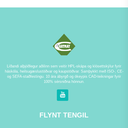
Líðandi alþjóðlegur aðilinn sem veitir HPL-skápa og klósettskýlur fyrir
háskóla, heilsugæslustöðvar og kaupstöðvar. Samþykkt með ISO-, CE-
og SEFA-staðfestingu. 10 ára ábyrgð og ókeypis CAD-teikningar fyrir
100% sérsniðna hönnun.
FLYNT TENGIL