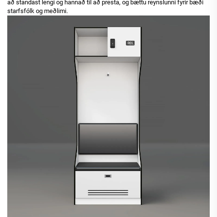
að standast lengi og hannað til að presta, og bættu reynslunni fyrir bæði
starfsfólk og meðlimi.