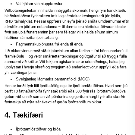
Valfrjálsar virkniuppfærslur
Viðbótareiginleikar innihalda innbyggða skómörk, hengi fyrir handklæði,
hleðslustöðvar fyrir rafræn tæki og sérstakar læsingarkerfi (án lykils,
RFID, talnalykla). Þessar uppfærslur leyfa þér að sníða umdæmurnar eftir
sérstökum þörfum notandanna – til dæmis eru hleðslustöðvarar idealar
fyrir sæluþjálfunarseminn þar sem félagar vilja halda sínum símum
hlaðinum á meðan þeir æfa sig.
Fagmennskuþjónusta frá enda til enda
Lið okkar vinnur með viðskiptavini um allan ferlinn – frá hönnunarkerfi til
framleiðslu – og veitir smárættar teikningar og útgáfur til að tryggja fulla
samræmi við kröfur. Við tekjum ágiskanirnar úr sérsníðningu, halda þig
upplýstan í hverju skrefi og tryggjum að endanlegt vörur uppfylli eða fara
yfir væntingar þínar.
Sveigjanleg lágmarks pantanafjöldi (MOQ)
Hentar bæði fyrir lítil íþróttafélög og stór íþróttamiðstöðvar. Hvort sem þú
þarft 10 fatnaðarhólfa fyrir staðarbíó eða 500 fyrir rás íþróttamiðstöðva,
getum við unnið saman við pöntunina og gerðum hægt fyrir alla stærðir
fyrirtækja að nýta sér ávexti af gæða íþróttahólfum okkar.
4. Tækifæri
Íþróttamiðstöðvar og bíóa