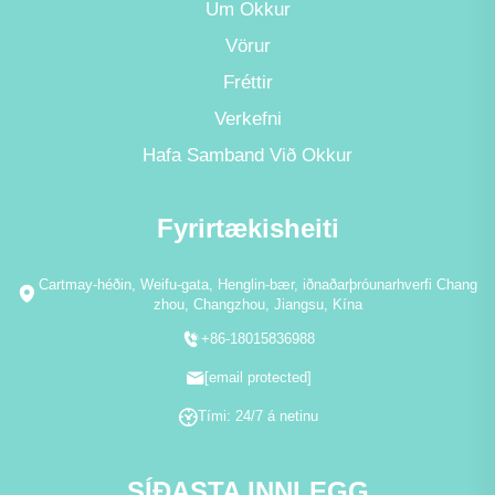
Um Okkur
Vörur
Fréttir
Verkefni
Hafa Samband Við Okkur
Fyrirtækisheiti
Cartmay-héðin, Weifu-gata, Henglin-bær, iðnaðarþróunarhverfi Chang
zhou, Changzhou, Jiangsu, Kína
+86-18015836988
[email protected]
Tími: 24/7 á netinu
SÍÐASTA INNLEGG