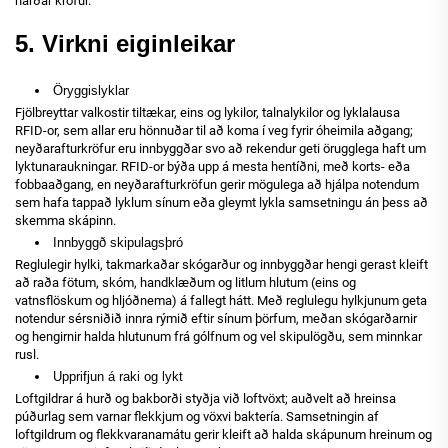
harðar kröfur.
5. Virkni eiginleikar
Öryggislyklar
Fjölbreyttar valkostir tiltækar, eins og lykilor, talnalykilor og lyklalausa
RFID-or, sem allar eru hönnuðar til að koma í veg fyrir óheimila aðgang;
neyðarafturkröfur eru innbyggðar svo að rekendur geti örugglega haft um
lyktunaraukningar. RFID-or býða upp á mesta hentíðni, með korts- eða
fobbaaðgang, en neyðarafturkröfun gerir mögulega að hjálpa notendum
sem hafa tappað lyklum sínum eða gleymt lykla samsetningu án þess að
skemma skápinn.
Innbyggð skipulagsþró
Reglulegir hylki, takmarkaðar skógarður og innbyggðar hengi gerast kleift
að raða fötum, skóm, handklæðum og litlum hlutum (eins og
vatnsflöskum og hljóðnema) á fallegt hátt. Með reglulegu hylkjunum geta
notendur sérsniðið innra rýmið eftir sínum þörfum, meðan skógarðarnir
og hengirnir halda hlutunum frá gólfnum og vel skipulögðu, sem minnkar
rusl.
Upprifjun á raki og lykt
Loftgildrar á hurð og bakborði styðja við loftvöxt; auðvelt að hreinsa
púðurlag sem varnar flekkjum og vöxvi baktería. Samsetningin af
loftgildrum og flekkvaranamátu gerir kleift að halda skápunum hreinum og