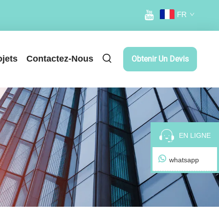
FR
ojets
Contactez-Nous
Obtenir Un Devis
EN LIGNE
whatsapp