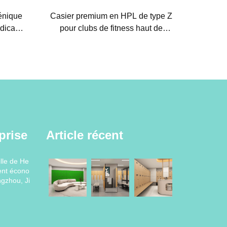
énique
Casier premium en HPL de type Z
édicaux
pour clubs de fitness haut de
n de
gamme et spas, rangement
classifié étanche à l'humidité
prise
Article récent
lle de He
ent écono
gzhou, Ji