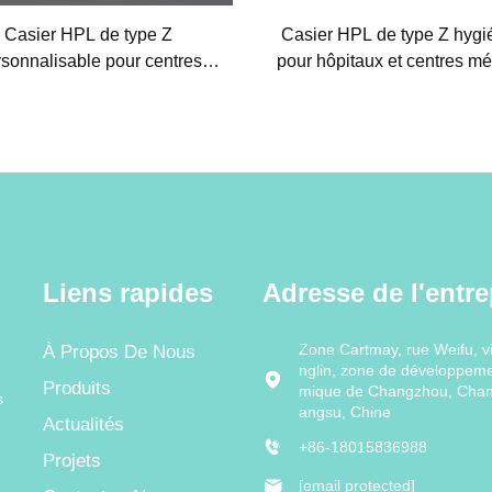
Casier HPL de type Z
Casier HPL de type Z hygi
sonnalisable pour centres
pour hôpitaux et centres m
erciaux de luxe et bureaux,
haut de gamme, solutio
stockage classé à haute
stockage classé
esthétique
Liens rapides
Adresse de l'entre
Zone Cartmay, rue Weifu, vi
À Propos De Nous
nglin, zone de développem
Produits
mique de Changzhou, Chan
s
angsu, Chine
Actualités
+86-18015836988
Projets
[email protected]