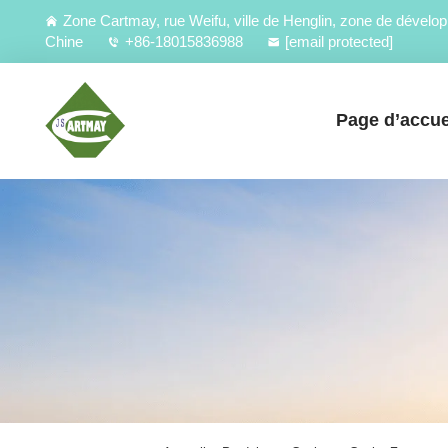
Zone Cartmay, rue Weifu, ville de Henglin, zone de déve
Chine
+86-18015836988
[email protected]
Page d’accue