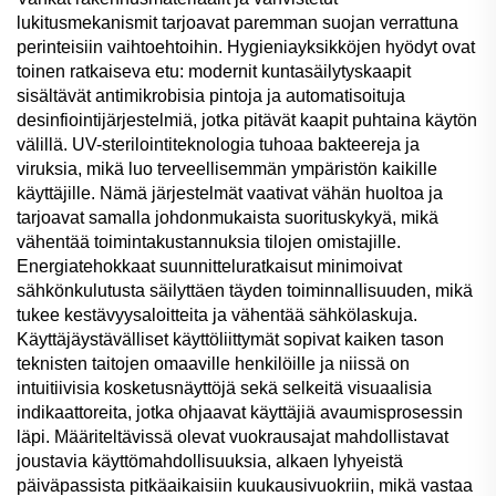
lukitusmekanismit tarjoavat paremman suojan verrattuna
perinteisiin vaihtoehtoihin. Hygieniayksikköjen hyödyt ovat
toinen ratkaiseva etu: modernit kuntasäilytyskaapit
sisältävät antimikrobisia pintoja ja automatisoituja
desinfiointijärjestelmiä, jotka pitävät kaapit puhtaina käytön
välillä. UV-sterilointiteknologia tuhoaa bakteereja ja
viruksia, mikä luo terveellisemmän ympäristön kaikille
käyttäjille. Nämä järjestelmät vaativat vähän huoltoa ja
tarjoavat samalla johdonmukaista suorituskykyä, mikä
vähentää toimintakustannuksia tilojen omistajille.
Energiatehokkaat suunnitteluratkaisut minimoivat
sähkönkulutusta säilyttäen täyden toiminnallisuuden, mikä
tukee kestävyysaloitteita ja vähentää sähkölaskuja.
Käyttäjäystävälliset käyttöliittymät sopivat kaiken tason
teknisten taitojen omaaville henkilöille ja niissä on
intuitiivisia kosketusnäyttöjä sekä selkeitä visuaalisia
indikaattoreita, jotka ohjaavat käyttäjiä avaumisprosessin
läpi. Määriteltävissä olevat vuokrausajat mahdollistavat
joustavia käyttömahdollisuuksia, alkaen lyhyeistä
päiväpassista pitkäaikaisiin kuukausivuokriin, mikä vastaa