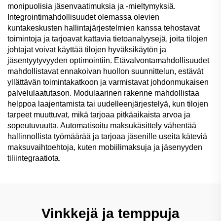
monipuolisia jäsenvaatimuksia ja -mieltymyksiä.
Integrointimahdollisuudet olemassa olevien
kuntakeskusten hallintajärjestelmien kanssa tehostavat
toimintoja ja tarjoavat kattavia tietoanalyysejä, joita tilojen
johtajat voivat käyttää tilojen hyväksikäytön ja
jäsentyytyvyyden optimointiin. Etävalvontamahdollisuudet
mahdollistavat ennakoivan huollon suunnittelun, estävät
yllättävän toimintakatkoon ja varmistavat johdonmukaisen
palvelulaatutason. Modulaarinen rakenne mahdollistaa
helppoa laajentamista tai uudelleenjärjestelyä, kun tilojen
tarpeet muuttuvat, mikä tarjoaa pitkäaikaista arvoa ja
sopeutuvuutta. Automatisoitu maksukäsittely vähentää
hallinnollista työmäärää ja tarjoaa jäsenille useita käteviä
maksuvaihtoehtoja, kuten mobiilimaksuja ja jäsenyyden
tiliintegraatiota.
Vinkkejä ja temppuja