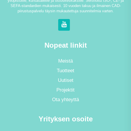
yliopistoille, kuntasaleille ja ostoskeskuksille. Sertifioitu ISO-, CE- ja
SEFA-standardien mukaisesti. 10 vuoden takuu ja ilmainen CAD-
piirustuspalvelu täysin mukautettuja suunnitelmia varten.
Nopeat linkit
Meistä
Tuotteet
Uutiset
Projektit
Ota yhteyttä
Yrityksen osoite