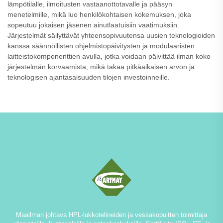
lämpötilalle, ilmoitusten vastaanottotavalle ja pääsyn
menetelmille, mikä luo henkilökohtaisen kokemuksen, joka
sopeutuu jokaisen jäsenen ainutlaatuisiin vaatimuksiin.
Järjestelmät säilyttävät yhteensopivuutensa uusien teknologioiden
kanssa säännöllisten ohjelmistopäivitysten ja modulaaristen
laitteistokomponenttien avulla, jotka voidaan päivittää ilman koko
järjestelmän korvaamista, mikä takaa pitkäaikaisen arvon ja
teknologisen ajantasaisuuden tilojen investoinneille.
Maailman johtava HPL-lukkotelineiden ja vessakopuitten toimittaja