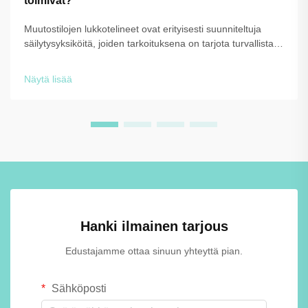
toimivat?
Muutostilojen lukkotelineet ovat erityisesti suunniteltuja
säilytysyksiköitä, joiden tarkoituksena on tarjota turvallista,
hygieenistä ja järjesteltyä henkilökohtaisten esineiden
säilytystä ympäristöissä, joissa ihmiset joutuvat vaihtamaan
Näytä lisää
vaatteitaan tai säilyttämään tavaroitaan tilapäisesti. Nämä
tarkoitukseen suunnitellut säilytysratkaisut ...
Hanki ilmainen tarjous
Edustajamme ottaa sinuun yhteyttä pian.
Sähköposti