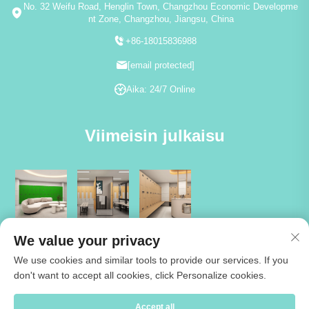
No. 32 Weifu Road, Henglin Town, Changzhou Economic Developme
nt Zone, Changzhou, Jiangsu, China
+86-18015836988
[email protected]
Aika: 24/7 Online
Viimeisin julkaisu
We value your privacy
We use cookies and similar tools to provide our services. If you
don't want to accept all cookies, click Personalize cookies.
Tekijänoikeudet © 2026 Jiangsu Cartmay Industrial Co.,Ltd. Kaikki
Accept all