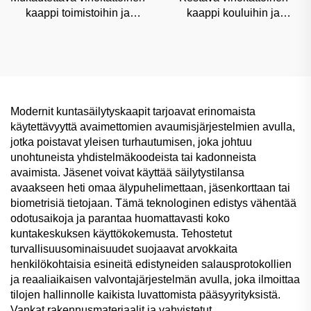
kaappi toimistoihin ja
kaappi kouluihin ja
kuntosalien käyttöön,
vähittäiskauppoihin,
kosteudenkestävä
pölynsuojattu kaupallinen
kaupallinen varastointi
varastointi mukautettavilla
kulmilla
Modernit kuntasäilytyskaapit tarjoavat erinomaista
käytettävyyttä avaimettomien avaumisjärjestelmien avulla,
jotka poistavat yleisen turhautumisen, joka johtuu
unohtuneista yhdistelmäkoodeista tai kadonneista
avaimista. Jäsenet voivat käyttää säilytystilansa
avaakseen heti omaa älypuhelimettaan, jäsenkorttaan tai
biometrisiä tietojaan. Tämä teknologinen edistys vähentää
odotusaikoja ja parantaa huomattavasti koko
kuntakeskuksen käyttökokemusta. Tehostetut
turvallisuusominaisuudet suojaavat arvokkaita
henkilökohtaisia esineitä edistyneiden salausprotokollien
ja reaaliaikaisen valvontajärjestelmän avulla, joka ilmoittaa
tilojen hallinnolle kaikista luvattomista pääsyyrityksistä.
Vankat rakennusmateriaalit ja vahvistetut