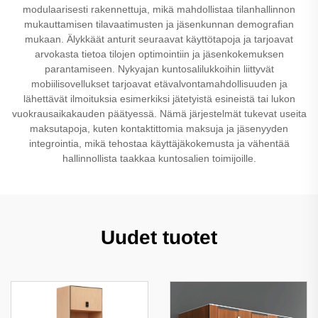
modulaarisesti rakennettuja, mikä mahdollistaa tilanhallinnon
mukauttamisen tilavaatimusten ja jäsenkunnan demografian
mukaan. Älykkäät anturit seuraavat käyttötapoja ja tarjoavat
arvokasta tietoa tilojen optimointiin ja jäsenkokemuksen
parantamiseen. Nykyajan kuntosalilukkoihin liittyvät
mobiilisovellukset tarjoavat etävalvontamahdollisuuden ja
lähettävät ilmoituksia esimerkiksi jätetyistä esineistä tai lukon
vuokrausaikakauden päätyessä. Nämä järjestelmät tukevat useita
maksutapoja, kuten kontaktittomia maksuja ja jäsenyyden
integrointia, mikä tehostaa käyttäjäkokemusta ja vähentää
hallinnollista taakkaa kuntosalien toimijoille.
Uudet tuotet