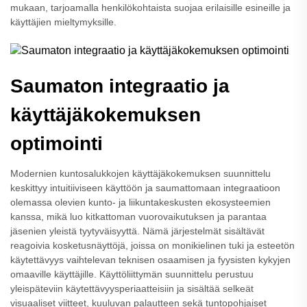
mukaan, tarjoamalla henkilökohtaista suojaa erilaisille esineille ja
käyttäjien mieltymyksille.
Saumaton integraatio ja
käyttäjäkokemuksen
optimointi
Modernien kuntosalukkojen käyttäjäkokemuksen suunnittelu
keskittyy intuitiiviseen käyttöön ja saumattomaan integraatioon
olemassa olevien kunto- ja liikuntakeskusten ekosysteemien
kanssa, mikä luo kitkattoman vuorovaikutuksen ja parantaa
jäsenien yleistä tyytyväisyyttä. Nämä järjestelmät sisältävät
reagoivia kosketusnäyttöjä, joissa on monikielinen tuki ja esteetön
käytettävyys vaihtelevan teknisen osaamisen ja fyysisten kykyjen
omaaville käyttäjille. Käyttöliittymän suunnittelu perustuu
yleispäteviin käytettävyysperiaatteisiin ja sisältää selkeät
visuaaliset viitteet, kuuluvan palautteen sekä tuntopohjaiset