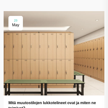
29
May
Mitä muutostilojen lukkotelineet ovat ja miten ne