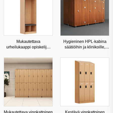
Mukautettava
Hygieninen HPL-kabina
urheilukaappi opiskelija-
säätiöihin ja klinikoille,
urheilijoiden ja
kosteudenkestävä
fitnesskeskusten käyttöön,
kaupallinen väliseinä
korkean turvallisuuden
urheiluvälineiden säilytys
Mukautettava vinokattoinen
Kestävä vinokattoinen