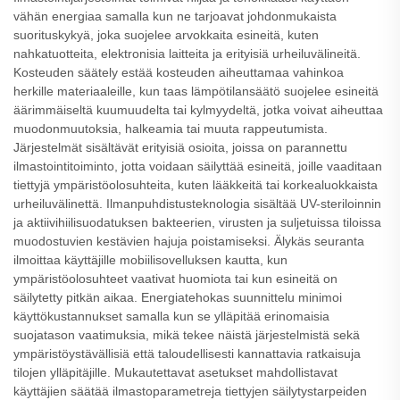
vähän energiaa samalla kun ne tarjoavat johdonmukaista
suorituskykyä, joka suojelee arvokkaita esineitä, kuten
nahkatuotteita, elektronisia laitteita ja erityisiä urheiluvälineitä.
Kosteuden säätely estää kosteuden aiheuttamaa vahinkoa
herkille materiaaleille, kun taas lämpötilansäätö suojelee esineitä
äärimmäiseltä kuumuudelta tai kylmyydeltä, jotka voivat aiheuttaa
muodonmuutoksia, halkeamia tai muuta rappeutumista.
Järjestelmät sisältävät erityisiä osioita, joissa on parannettu
ilmastointitoiminto, jotta voidaan säilyttää esineitä, joille vaaditaan
tiettyjä ympäristöolosuhteita, kuten lääkkeitä tai korkealuokkaista
urheiluvälinettä. Ilmanpuhdistusteknologia sisältää UV-steriloinnin
ja aktiivihiilisuodatuksen bakteerien, virusten ja suljetuissa tiloissa
muodostuvien kestävien hajuja poistamiseksi. Älykäs seuranta
ilmoittaa käyttäjille mobiilisovelluksen kautta, kun
ympäristöolosuhteet vaativat huomiota tai kun esineitä on
säilytetty pitkän aikaa. Energiatehokas suunnittelu minimoi
käyttökustannukset samalla kun se ylläpitää erinomaisia
suojatason vaatimuksia, mikä tekee näistä järjestelmistä sekä
ympäristöystävällisiä että taloudellisesti kannattavia ratkaisuja
tilojen ylläpitäjille. Mukautettavat asetukset mahdollistavat
käyttäjien säätää ilmastoparametreja tiettyjen säilytystarpeiden