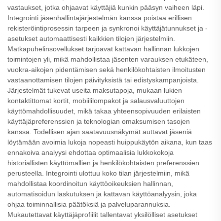
vastaukset, jotka ohjaavat käyttäjiä kunkin pääsyn vaiheen läpi.
Integrointi jäsenhallintajärjestelmän kanssa poistaa erillisen
rekisteröintiprosessin tarpeen ja synkronoi käyttäjätunnukset ja -
asetukset automaattisesti kaikkien tilojen järjestelmiin.
Matkapuhelinsovellukset tarjoavat kattavan hallinnan lukkojen
toimintojen yli, mikä mahdollistaa jäsenten varauksen etukäteen,
vuokra-aikojen pidentämisen sekä henkilökohtaisten ilmoitusten
vastaanottamisen tilojen päivityksistä tai edistyskampanjoista.
Järjestelmät tukevat useita maksutapoja, mukaan lukien
kontaktittomat kortit, mobiililompakot ja salausvaluuttojen
käyttömahdollisuudet, mikä takaa yhteensopivuuden erilaisten
käyttäjäpreferenssien ja teknologian omaksumisen tasojen
kanssa. Todellisen ajan saatavuusnäkymät auttavat jäseniä
löytämään avoimia lukoja nopeasti huippukäytön aikana, kun taas
ennakoiva analyysi ehdottaa optimaalisia lukkokokoja
historiallisten käyttömallien ja henkilökohtaisten preferenssien
perusteella. Integrointi ulottuu koko tilan järjestelmiin, mikä
mahdollistaa koordinoitun käyttöoikeuksien hallinnan,
automatisoidun laskutuksen ja kattavan käyttöanalyysin, joka
ohjaa toiminnallisia päätöksiä ja palveluparannuksia.
Mukautettavat käyttäjäprofiilit tallentavat yksilölliset asetukset