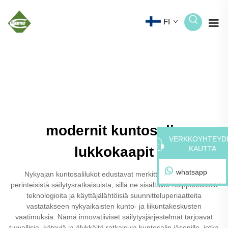
FI
modernit kuntosalin
VERKKOYHTEYD
lukkokaapit
KAUTTA
whatsapp
Nykyajan kuntosalilukot edustavat merkittävää kehitystä
perinteisistä säilytysratkaisuista, sillä ne sisältävät huippuaikaisia
teknologioita ja käyttäjälähtöisiä suunnitteluperiaatteita
vastatakseen nykyaikaisten kunto- ja liikuntakeskusten
vaatimuksia. Nämä innovatiiviset säilytysjärjestelmät tarjoavat
turvallisia, käteviä ja älykkäitä ratkaisuja kuntosalin jäsenille, jotka