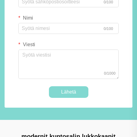
0/100
Nimi
0/100
Viesti
0/1000
Lähetä
modernit kuntosalin lukkokaapit