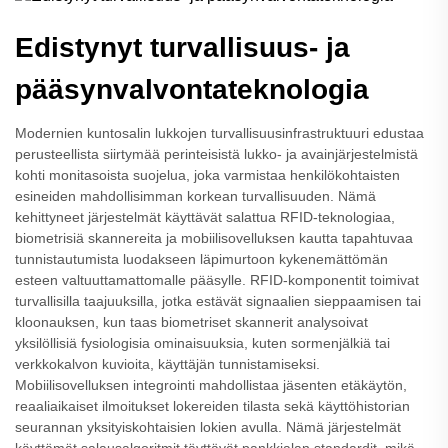
Edistynyt turvallisuus- ja
pääsynvalvontateknologia
Modernien kuntosalin lukkojen turvallisuusinfrastruktuuri edustaa
perusteellista siirtymää perinteisistä lukko- ja avainjärjestelmistä
kohti monitasoista suojelua, joka varmistaa henkilökohtaisten
esineiden mahdollisimman korkean turvallisuuden. Nämä
kehittyneet järjestelmät käyttävät salattua RFID-teknologiaa,
biometrisiä skannereita ja mobiilisovelluksen kautta tapahtuvaa
tunnistautumista luodakseen läpimurtoon kykenemättömän
esteen valtuuttamattomalle pääsylle. RFID-komponentit toimivat
turvallisilla taajuuksilla, jotka estävät signaalien sieppaamisen tai
kloonauksen, kun taas biometriset skannerit analysoivat
yksilöllisiä fysiologisia ominaisuuksia, kuten sormenjälkiä tai
verkkokalvon kuvioita, käyttäjän tunnistamiseksi.
Mobiilisovelluksen integrointi mahdollistaa jäsenten etäkäytön,
reaaliaikaiset ilmoitukset lokereiden tilasta sekä käyttöhistorian
seurannan yksityiskohtaisien lokien avulla. Nämä järjestelmät