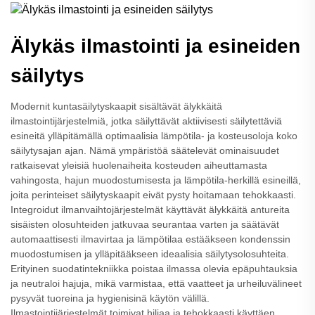
Älykäs ilmastointi ja esineiden
säilytys
Modernit kuntasäilytyskaapit sisältävät älykkäitä
ilmastointijärjestelmiä, jotka säilyttävät aktiivisesti säilytettäviä
esineitä ylläpitämällä optimaalisia lämpötila- ja kosteusoloja koko
säilytysajan ajan. Nämä ympäristöä säätelevät ominaisuudet
ratkaisevat yleisiä huolenaiheita kosteuden aiheuttamasta
vahingosta, hajun muodostumisesta ja lämpötila-herkillä esineillä,
joita perinteiset säilytyskaapit eivät pysty hoitamaan tehokkaasti.
Integroidut ilmanvaihtojärjestelmät käyttävät älykkäitä antureita
sisäisten olosuhteiden jatkuvaa seurantaa varten ja säätävät
automaattisesti ilmavirtaa ja lämpötilaa estääkseen kondenssin
muodostumisen ja ylläpitääkseen ideaalisia säilytysolosuhteita.
Erityinen suodatintekniikka poistaa ilmassa olevia epäpuhtauksia
ja neutraloi hajuja, mikä varmistaa, että vaatteet ja urheiluvälineet
pysyvät tuoreina ja hygienisinä käytön välillä.
Ilmastointijärjestelmät toimivat hiljaa ja tehokkaasti käyttäen