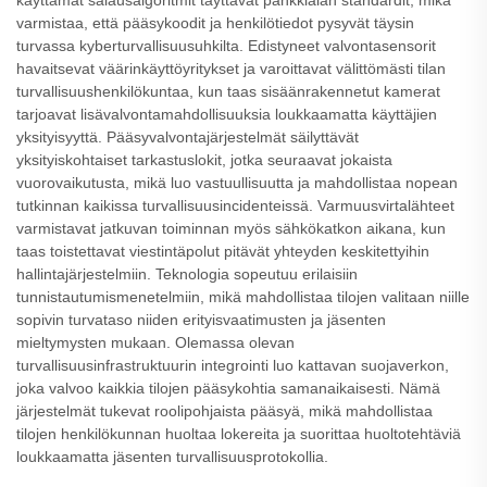
käyttämät salausalgoritmit täyttävät pankkialan standardit, mikä
varmistaa, että pääsykoodit ja henkilötiedot pysyvät täysin
turvassa kyberturvallisuusuhkilta. Edistyneet valvontasensorit
havaitsevat väärinkäyttöyritykset ja varoittavat välittömästi tilan
turvallisuushenkilökuntaa, kun taas sisäänrakennetut kamerat
tarjoavat lisävalvontamahdollisuuksia loukkaamatta käyttäjien
yksityisyyttä. Pääsyvalvontajärjestelmät säilyttävät
yksityiskohtaiset tarkastuslokit, jotka seuraavat jokaista
vuorovaikutusta, mikä luo vastuullisuutta ja mahdollistaa nopean
tutkinnan kaikissa turvallisuusincidenteissä. Varmuusvirtalähteet
varmistavat jatkuvan toiminnan myös sähkökatkon aikana, kun
taas toistettavat viestintäpolut pitävät yhteyden keskitettyihin
hallintajärjestelmiin. Teknologia sopeutuu erilaisiin
tunnistautumismenetelmiin, mikä mahdollistaa tilojen valitaan niille
sopivin turvataso niiden erityisvaatimusten ja jäsenten
mieltymysten mukaan. Olemassa olevan
turvallisuusinfrastruktuurin integrointi luo kattavan suojaverkon,
joka valvoo kaikkia tilojen pääsykohtia samanaikaisesti. Nämä
järjestelmät tukevat roolipohjaista pääsyä, mikä mahdollistaa
tilojen henkilökunnan huoltaa lokereita ja suorittaa huoltotehtäviä
loukkaamatta jäsenten turvallisuusprotokollia.