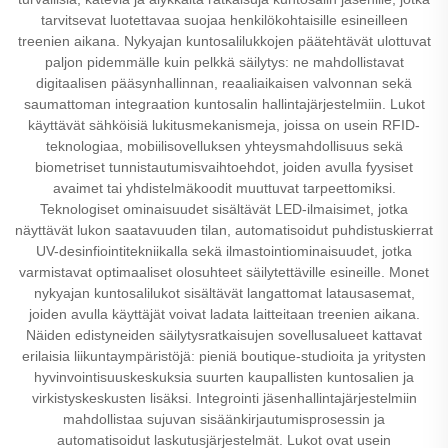
tarvitsevat luotettavaa suojaa henkilökohtaisille esineilleen
treenien aikana. Nykyajan kuntosalilukkojen päätehtävät ulottuvat
paljon pidemmälle kuin pelkkä säilytys: ne mahdollistavat
digitaalisen pääsynhallinnan, reaaliaikaisen valvonnan sekä
saumattoman integraation kuntosalin hallintajärjestelmiin. Lukot
käyttävät sähköisiä lukitusmekanismeja, joissa on usein RFID-
teknologiaa, mobiilisovelluksen yhteysmahdollisuus sekä
biometriset tunnistautumisvaihtoehdot, joiden avulla fyysiset
avaimet tai yhdistelmäkoodit muuttuvat tarpeettomiksi.
Teknologiset ominaisuudet sisältävät LED-ilmaisimet, jotka
näyttävät lukon saatavuuden tilan, automatisoidut puhdistuskierrat
UV-desinfiointitekniikalla sekä ilmastointiominaisuudet, jotka
varmistavat optimaaliset olosuhteet säilytettäville esineille. Monet
nykyajan kuntosalilukot sisältävät langattomat latausasemat,
joiden avulla käyttäjät voivat ladata laitteitaan treenien aikana.
Näiden edistyneiden säilytysratkaisujen sovellusalueet kattavat
erilaisia liikuntaympäristöjä: pieniä boutique-studioita ja yritysten
hyvinvointisuuskeskuksia suurten kaupallisten kuntosalien ja
virkistyskeskusten lisäksi. Integrointi jäsenhallintajärjestelmiin
mahdollistaa sujuvan sisäänkirjautumisprosessin ja
automatisoidut laskutusjärjestelmät. Lukot ovat usein