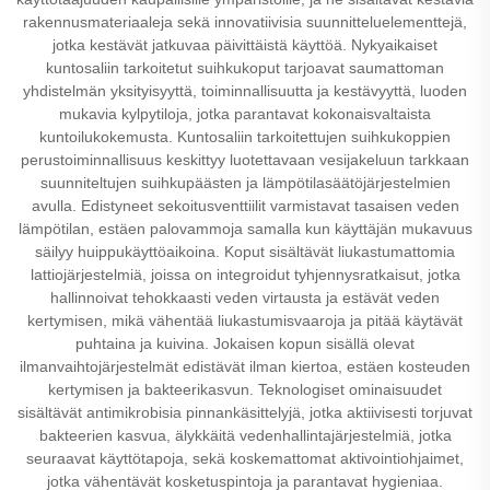
rakennusmateriaaleja sekä innovatiivisia suunnitteluelementtejä,
jotka kestävät jatkuvaa päivittäistä käyttöä. Nykyaikaiset
kuntosaliin tarkoitetut suihkukoput tarjoavat saumattoman
yhdistelmän yksityisyyttä, toiminnallisuutta ja kestävyyttä, luoden
mukavia kylpytiloja, jotka parantavat kokonaisvaltaista
kuntoilukokemusta. Kuntosaliin tarkoitettujen suihkukoppien
perustoiminnallisuus keskittyy luotettavaan vesijakeluun tarkkaan
suunniteltujen suihkupäästen ja lämpötilasäätöjärjestelmien
avulla. Edistyneet sekoitusventtiilit varmistavat tasaisen veden
lämpötilan, estäen palovammoja samalla kun käyttäjän mukavuus
säilyy huippukäyttöaikoina. Koput sisältävät liukastumattomia
lattiojärjestelmiä, joissa on integroidut tyhjennysratkaisut, jotka
hallinnoivat tehokkaasti veden virtausta ja estävät veden
kertymisen, mikä vähentää liukastumisvaaroja ja pitää käytävät
puhtaina ja kuivina. Jokaisen kopun sisällä olevat
ilmanvaihtojärjestelmät edistävät ilman kiertoa, estäen kosteuden
kertymisen ja bakteerikasvun. Teknologiset ominaisuudet
sisältävät antimikrobisia pinnankäsittelyjä, jotka aktiivisesti torjuvat
bakteerien kasvua, älykkäitä vedenhallintajärjestelmiä, jotka
seuraavat käyttötapoja, sekä koskemattomat aktivointiohjaimet,
jotka vähentävät kosketuspintoja ja parantavat hygieniaa.