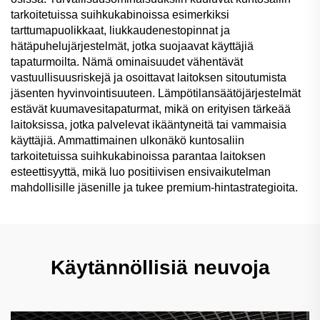
tarkoitetuissa suihkukabinoissa esimerkiksi
tarttumapuolikkaat, liukkaudenestopinnat ja
hätäpuhelujärjestelmät, jotka suojaavat käyttäjiä
tapaturmoilta. Nämä ominaisuudet vähentävät
vastuullisuusriskejä ja osoittavat laitoksen sitoutumista
jäsenten hyvinvointisuuteen. Lämpötilansäätöjärjestelmät
estävät kuumavesitapaturmat, mikä on erityisen tärkeää
laitoksissa, jotka palvelevat ikääntyneitä tai vammaisia
käyttäjiä. Ammattimainen ulkonäkö kuntosaliin
tarkoitetuissa suihkukabinoissa parantaa laitoksen
esteettisyyttä, mikä luo positiivisen ensivaikutelman
mahdollisille jäsenille ja tukee premium-hintastrategioita.
Käytännöllisiä neuvoja