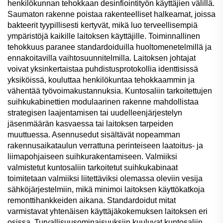
henkilökunnan tehokkaan desinfiointityön käyttäjien välillä.
Saumaton rakenne poistaa rakenteelliset halkeamat, joissa
bakteerit tyypillisesti kertyvät, mikä luo terveellisempiä
ympäristöjä kaikille laitoksen käyttäjille. Toiminnallinen
tehokkuus paranee standardoiduilla huoltomenetelmillä ja
ennakoitavilla vaihtosuunnitelmilla. Laitoksen johtajat
voivat yksinkertaistaa puhdistusprotokollia identtisissä
yksiköissä, kouluttaa henkilökuntaa tehokkaammin ja
vähentää työvoimakustannuksia. Kuntosaliin tarkoitettujen
suihkukabinettien modulaarinen rakenne mahdollistaa
strategisen laajentamisen tai uudelleenjärjestelyn
jäsenmäärän kasvaessa tai laitoksen tarpeiden
muuttuessa. Asennusedut sisältävät nopeamman
rakennusaikataulun verrattuna perinteiseen laatoitus- ja
liimapohjaiseen suihkurakentamiseen. Valmiiksi
valmistetut kuntosaliin tarkoitetut suihkukabinaat
toimitetaan valmiiksi liitettäviksi olemassa oleviin vesija
sähköjärjestelmiin, mikä minimoi laitoksen käyttökatkoja
remonttihankkeiden aikana. Standardoidut mitat
varmistavat yhtenäisen käyttäjäkokemuksen laitoksen eri
osissa. Turvallisuusominaisuuksiin kuuluvat kuntosaliin