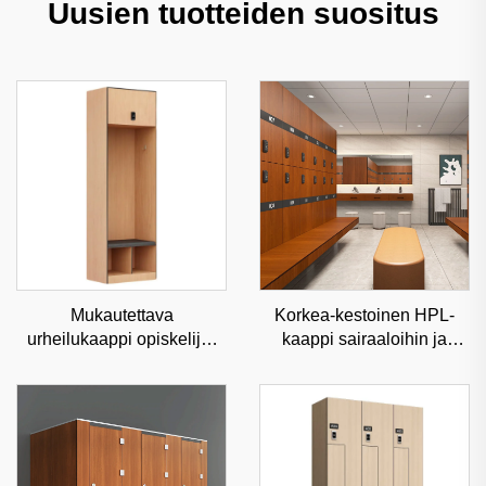
Uusien tuotteiden suositus
Mukautettava
Korkea-kestoinen HPL-
urheilukaappi opiskelija-
kaappi sairaaloihin ja
urheilijoiden ja
kuntosaleihin,
fitnesskeskusten käyttöön,
kosteudenkestävä
korkean turvallisuuden
kaupallinen
urheiluvälineiden säilytys
varastoratkaisu