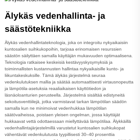
Älykäs vedenhallinta- ja
säästötekniikka
Älykäs vedenhallintateknologia, joka on integroitu nykyaikaisiin
kuntosalien suihkukopoihin, tarjoaa erinomaisen resurssien
säästön säilyttäen samalla käyttäjän mukavuuden optimaalisena.
Teknologia ratkaisee keskeisiä kestävyyskysymyksiä ja
toiminnallisten kustannusten hallintaa nykyaikaisille kunto- ja
liikuntakeskuksille. Tämä älykäs järjestelmä seuraa
vedenkulutuksen mallia ja säätää automaattisesti virtausnopeutta
ja lämpötila-asetuksia reaaliaikaisen käyttötiedon ja
läsnäoloanturien perusteella. Järjestelmä sisältää edistyneitä
sekoitusventtiilejä, jotka varmistavat tarkan lämpötilan säädön
samalla kun ne minimoivat vedenhukkaa lämpötilan
säätövaiheissa, poistaen yleisen ongelman, jossa käyttäjät
hukkaavat vettä odottaessaan miellyttävää lämpötilaa. Älykkäillä
vedenhallintajärjestelmillä varustetut kuntosalien suihkukopat
vähentävät vedenkulutusta tyypillisesti 30–40 prosenttia