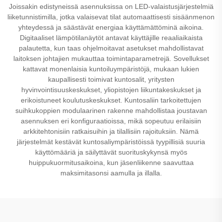
Joissakin edistyneissä asennuksissa on LED-valaistusjärjestelmiä
liiketunnistimilla, jotka valaisevat tilat automaattisesti sisäänmenon
yhteydessä ja säästävät energiaa käyttämättöminä aikoina.
Digitaaliset lämpötilanäytöt antavat käyttäjille reaaliaikaista
palautetta, kun taas ohjelmoitavat asetukset mahdollistavat
laitoksen johtajien mukauttaa toimintaparametrejä. Sovellukset
kattavat monenlaisia kuntoiluympäristöjä, mukaan lukien
kaupallisesti toimivat kuntosalit, yritysten
hyvinvointisuuskeskukset, yliopistojen liikuntakeskukset ja
erikoistuneet koulutuskeskukset. Kuntosaliin tarkoitettujen
suihkukoppien modulaarinen rakenne mahdollistaa joustavan
asennuksen eri konfiguraatioissa, mikä sopeutuu erilaisiin
arkkitehtonisiin ratkaisuihin ja tilallisiin rajoituksiin. Nämä
järjestelmät kestävät kuntosaliympäristöissä tyypillisiä suuria
käyttömääriä ja säilyttävät suorituskykynsä myös
huippukuormitusaikoina, kun jäsenliikenne saavuttaa
maksimitasonsi aamulla ja illalla.