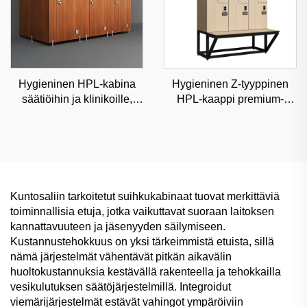
Hygieninen HPL-kabina
Hygieninen Z-tyyppinen
säätiöihin ja klinikoille,
HPL-kaappi premium-
kosteudenkestävä
sairaaloihin ja
kaupallinen väliseinä
lääkintäkeskuksiin,
luokiteltu varastoratkaisu
Kuntosaliin tarkoitetut suihkukabinaat tuovat merkittäviä
toiminnallisia etuja, jotka vaikuttavat suoraan laitoksen
kannattavuuteen ja jäsenyyden säilymiseen.
Kustannustehokkuus on yksi tärkeimmistä etuista, sillä
nämä järjestelmät vähentävät pitkän aikavälin
huoltokustannuksia kestävällä rakenteella ja tehokkailla
vesikulutuksen säätöjärjestelmillä. Integroidut
viemärijärjestelmät estävät vahingot ympäröiviin