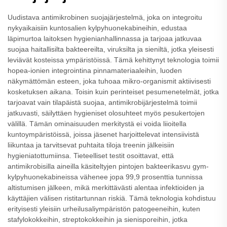
Uudistava antimikrobinen suojajärjestelmä, joka on integroitu
nykyaikaisiin kuntosalien kylpyhuonekabineihin, edustaa
läpimurtoa laitoksen hygienianhallinnassa ja tarjoaa jatkuvaa
suojaa haitallisilta bakteereilta, viruksilta ja sieniltä, jotka yleisesti
leviävät kosteissa ympäristöissä. Tämä kehittynyt teknologia toimii
hopea-ionien integrointina pinnamateriaaleihin, luoden
näkymättömän esteen, joka tuhoaa mikro-organismit aktiivisesti
kosketuksen aikana. Toisin kuin perinteiset pesumenetelmät, jotka
tarjoavat vain tilapäistä suojaa, antimikrobijärjestelmä toimii
jatkuvasti, säilyttäen hygieniset olosuhteet myös pesukertojen
välillä. Tämän ominaisuuden merkitystä ei voida liioitella
kuntoympäristöissä, joissa jäsenet harjoittelevat intensiivistä
liikuntaa ja tarvitsevat puhtaita tiloja treenin jälkeisiin
hygieniatottumiinsa. Tieteelliset testit osoittavat, että
antimikrobisilla aineilla käsiteltyjen pintojen bakteerikasvu gym-
kylpyhuonekabineissa vähenee jopa 99,9 prosenttia tunnissa
altistumisen jälkeen, mikä merkittävästi alentaa infektioiden ja
käyttäjien välisen ristitartunnan riskiä. Tämä teknologia kohdistuu
erityisesti yleisiin urheilusaliympäristön patogeeneihin, kuten
stafylokokkeihin, streptokokkeihin ja sienisporeihin, jotka