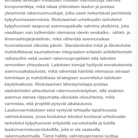
tehtaalla tarkkojen mittausten mukaan valmistettuja valmiita
komponentteja, mikä takaa yhtenäisen laadun ja poistaa
yleisimmät rakennusmuuttujat, jotka usein heikentävät perinteisiä
kylpyhuoneasennuksia. Modulaariset urheilusaliin tarkoitetut
kylpyhuoneet saapuvat asennuspaikalle valmiina yksiköinä, joita
vaaditaan vain kytkemään olemassa oleviin vesikatko-, sähkö- ja
ilmanvaihtojärjestelmiin, mikä vähentää asennusaikaa
huomattavasti viikoista päiviin. Standardoidut mitat ja liitoskohdat
mahdollistavat saumattoman integraation erilaisiin arkkitehtonisiin
ratkaisuihin sekä uusien rakennusprojektien että laitosten
remonttien yhteydessä. Laitoksen toimijat hyötyvät ennakoitavista
asennusaikatauluista, mikä vähentää häiriöitä olemassa olevaan
toimintaan ja mahdollistaa strategisen suunnittelun laitoksen
käyttökatkosta. Modulaarinen lähestymistapa poistaa
säähäiriöiden aiheuttamat rakennusviivästykset, sillä sisäinen
asennus etenee riippumatta ulkoisista olosuhteista, mikä
varmistaa, että projektit pysyvät aikataulussa.
Laadunvarmistuksen edut syntyvät tehtaalla tapahtuvasta
valmistuksesta, jossa koulutetut teknikot koottavat urheilusaliin
tarkoitetut kylpyhuoneet erityisellä varustuksella ja tiukilla
laadunvarmistusprotokollilla, joita ei ole saatavilla
rakennustyömailla. Tämä hallittu valmistusprosessi tuottaa