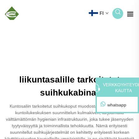
FI
liikuntasalille tarkoitetut
VERKKOYHTEYD
suihkukabinat
KAUTTA
whatsapp
Kuntosaliin tarkoitetut suihkukoput muodostavat nykyaikaisen
kuntoilukeskuksen suunnittelun kulmakiven, tarjoamalla
välttämättömän hygienian infrastruktuurin, joka tukee jäsenyyden
tyytyväisyyttä ja toiminnallista tehokkuutta. Nämä erityisesti
suunnitellut suihkujärjestelmät on kehitetty erityisesti korkean
käyttötaajuuden kaupallisille ympäristöille, ja ne sisältävät kestäviä