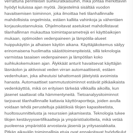
verrattuna perinteisiin suihkuratkaisuihin, mikä johtaa merkittäviin
hyödyt kuluissa ajan myötä. Järjestelmä sisältää vuodon
havaitsemisen toiminnon, joka ilmoittaa heti tilanhallinnalle
mahdollisista ongelmista, estäen kalliita vahinkoja ja vähentäen
korjauskustannuksia. Ohjelmoitavat asetukset mahdollistavat
tilanhallinnan mukauttaa toimintaparametrejä eri käyttöaikojen
mukaan, optimoiden vedenpaineen ja lämpötila-alueet
huippukäytön ja alhaisen käytön aikana. Käyttäjäkokemus säilyy
erinomaisena huolimatta säästötoimenpiteistä, sillä teknologia
varmistaa tasaisen vedenpaineen ja lämpötilan koko
suihkukokemuksen ajan. Älykkäät anturit havaitsevat käyttäjän
läsnäolon ja aktivoivat veden virran automaattisesti, estäen
vedenhukan, joka aiheutuisi tahattomasti jätetyistä avoimista
hanasta. Automaattiset sammutustoiminnot estävät pitkäaikaista
vedenkäyttöä, mikä on erityisen tärkeää vilkkailla aikoilla, kun
jäsenet saattavat olla hämmentyneitä. Tietoanalyysitoiminnot
tarjoavat tilanhallinnalle kattavia käyttöraportteja, joiden avulla
voidaan tehdä perusteltuja päätöksiä tilojen kapasiteetista,
huoltosuunnittelusta ja resurssien jakamisesta. Teknologia tukee
tilojen kestävyyssertifikaatteja ja ympäristöaloitteita, mikä vetää
puoleensa ympäristöä arvostavia jäseniä ja yritysasiakkaita.
Pitkän aikavälin toiminnallisia etuja ovat ennakoitavat hyödytkulut,