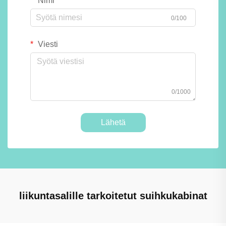
Nimi
0/100
Viesti
0/1000
Lähetä
liikuntasalille tarkoitetut suihkukabinat