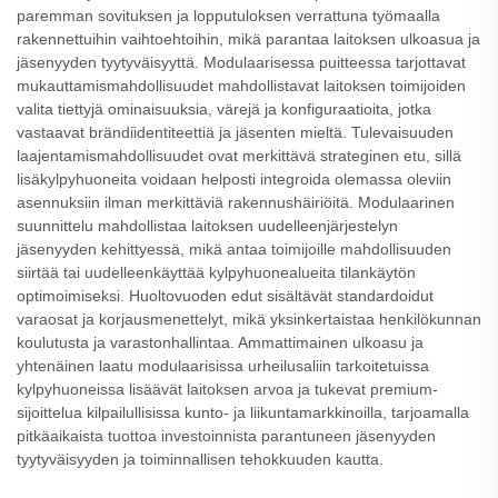
paremman sovituksen ja lopputuloksen verrattuna työmaalla
rakennettuihin vaihtoehtoihin, mikä parantaa laitoksen ulkoasua ja
jäsenyyden tyytyväisyyttä. Modulaarisessa puitteessa tarjottavat
mukauttamismahdollisuudet mahdollistavat laitoksen toimijoiden
valita tiettyjä ominaisuuksia, värejä ja konfiguraatioita, jotka
vastaavat brändiidentiteettiä ja jäsenten mieltä. Tulevaisuuden
laajentamismahdollisuudet ovat merkittävä strateginen etu, sillä
lisäkylpyhuoneita voidaan helposti integroida olemassa oleviin
asennuksiin ilman merkittäviä rakennushäiriöitä. Modulaarinen
suunnittelu mahdollistaa laitoksen uudelleenjärjestelyn
jäsenyyden kehittyessä, mikä antaa toimijoille mahdollisuuden
siirtää tai uudelleenkäyttää kylpyhuonealueita tilankäytön
optimoimiseksi. Huoltovuoden edut sisältävät standardoidut
varaosat ja korjausmenettelyt, mikä yksinkertaistaa henkilökunnan
koulutusta ja varastonhallintaa. Ammattimainen ulkoasu ja
yhtenäinen laatu modulaarisissa urheilusaliin tarkoitetuissa
kylpyhuoneissa lisäävät laitoksen arvoa ja tukevat premium-
sijoittelua kilpailullisissa kunto- ja liikuntamarkkinoilla, tarjoamalla
pitkäaikaista tuottoa investoinnista parantuneen jäsenyyden
tyytyväisyyden ja toiminnallisen tehokkuuden kautta.