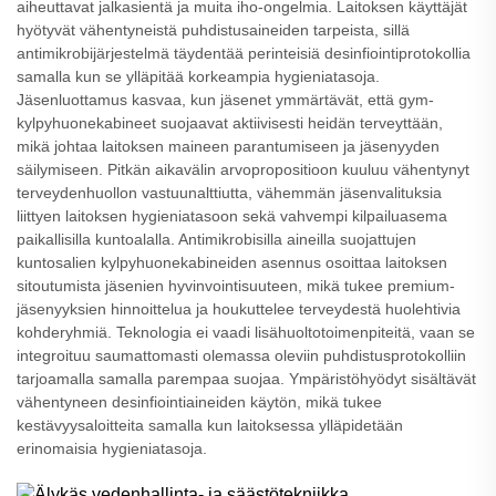
aiheuttavat jalkasientä ja muita iho-ongelmia. Laitoksen käyttäjät
hyötyvät vähentyneistä puhdistusaineiden tarpeista, sillä
antimikrobijärjestelmä täydentää perinteisiä desinfiointiprotokollia
samalla kun se ylläpitää korkeampia hygieniatasoja.
Jäsenluottamus kasvaa, kun jäsenet ymmärtävät, että gym-
kylpyhuonekabineet suojaavat aktiivisesti heidän terveyttään,
mikä johtaa laitoksen maineen parantumiseen ja jäsenyyden
säilymiseen. Pitkän aikavälin arvopropositioon kuuluu vähentynyt
terveydenhuollon vastuunalttiutta, vähemmän jäsenvalituksia
liittyen laitoksen hygieniatasoon sekä vahvempi kilpailuasema
paikallisilla kuntoalalla. Antimikrobisilla aineilla suojattujen
kuntosalien kylpyhuonekabineiden asennus osoittaa laitoksen
sitoutumista jäsenien hyvinvointisuuteen, mikä tukee premium-
jäsenyyksien hinnoittelua ja houkuttelee terveydestä huolehtivia
kohderyhmiä. Teknologia ei vaadi lisähuoltotoimenpiteitä, vaan se
integroituu saumattomasti olemassa oleviin puhdistusprotokolliin
tarjoamalla samalla parempaa suojaa. Ympäristöhyödyt sisältävät
vähentyneen desinfiointiaineiden käytön, mikä tukee
kestävyysaloitteita samalla kun laitoksessa ylläpidetään
erinomaisia hygieniatasoja.