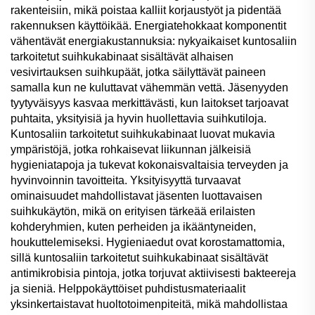
rakenteisiin, mikä poistaa kalliit korjaustyöt ja pidentää
rakennuksen käyttöikää. Energiatehokkaat komponentit
vähentävät energiakustannuksia: nykyaikaiset kuntosaliin
tarkoitetut suihkukabinaat sisältävät alhaisen
vesivirtauksen suihkupäät, jotka säilyttävät paineen
samalla kun ne kuluttavat vähemmän vettä. Jäsenyyden
tyytyväisyys kasvaa merkittävästi, kun laitokset tarjoavat
puhtaita, yksityisiä ja hyvin huollettavia suihkutiloja.
Kuntosaliin tarkoitetut suihkukabinaat luovat mukavia
ympäristöjä, jotka rohkaisevat liikunnan jälkeisiä
hygieniatapoja ja tukevat kokonaisvaltaisia terveyden ja
hyvinvoinnin tavoitteita. Yksityisyyttä turvaavat
ominaisuudet mahdollistavat jäsenten luottavaisen
suihkukäytön, mikä on erityisen tärkeää erilaisten
kohderyhmien, kuten perheiden ja ikääntyneiden,
houkuttelemiseksi. Hygieniaedut ovat korostamattomia,
sillä kuntosaliin tarkoitetut suihkukabinaat sisältävät
antimikrobisia pintoja, jotka torjuvat aktiivisesti bakteereja
ja sieniä. Helppokäyttöiset puhdistusmateriaalit
yksinkertaistavat huoltotoimenpiteitä, mikä mahdollistaa