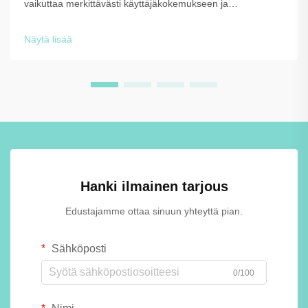
vaikuttaa merkittävästi käyttäjäkokemukseen ja
tyytyväisyyteen kaupallisissa, koulutusympäristöissä ja
julkisissa tiloissa. Vessakoppijärjestelmien suunnittelu ja
Näytä lisää
rakenne vaikuttavat suoraan...
Hanki ilmainen tarjous
Edustajamme ottaa sinuun yhteyttä pian.
Sähköposti
0/100