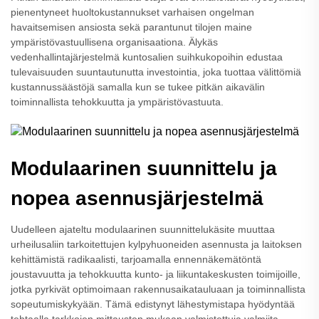
pienentyneet huoltokustannukset varhaisen ongelman
havaitsemisen ansiosta sekä parantunut tilojen maine
ympäristövastuullisena organisaationa. Älykäs
vedenhallintajärjestelmä kuntosalien suihkukopoihin edustaa
tulevaisuuden suuntautunutta investointia, joka tuottaa välittömiä
kustannussäästöjä samalla kun se tukee pitkän aikavälin
toiminnallista tehokkuutta ja ympäristövastuuta.
Modulaarinen suunnittelu ja
nopea asennusjärjestelmä
Uudelleen ajateltu modulaarinen suunnittelukäsite muuttaa
urheilusaliin tarkoitettujen kylpyhuoneiden asennusta ja laitoksen
kehittämistä radikaalisti, tarjoamalla ennennäkemätöntä
joustavuutta ja tehokkuutta kunto- ja liikuntakeskusten toimijoille,
jotka pyrkivät optimoimaan rakennusaikatauluaan ja toiminnallista
sopeutumiskykyään. Tämä edistynyt lähestymistapa hyödyntää