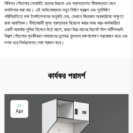
বিভিন্ন শৌচাগার লেআউট, ছাদের উচ্চতা এবং স্থাপত্যগত সীমাবদ্ধতা মেনে
কনফিগার করা যায়। এই অভিযোজ্যতা নতুন নির্মাণ প্রকল্প এবং পুনর্নির্মাণ
পরিস্থিতিতে দক্ষ ইনস্টলেশনের অনুমতি দেয়, যেখানে বিদ্যমান অবকাঠামো অক্ষুণ্ণ
রাখা আবশ্যিক। দীর্ঘমেয়াদী মূল্য প্রস্তাবনা বিবেচনা করার সময় খরচ-কার্যকারিতা
একটি আকর্ষক সুবিধা হিসেবে উঠে আসে, কারণ উচ্চ-মানের টয়লেট স্টল পার্টিশনগুলি
বিকল্প শৌচাগার পৃথকীকরণ সমাধানের তুলনায় ন্যূনতম রক্ষণাবেক্ষণ প্রয়োজন করে এবং
দশক ধরে নির্ভরযোগ্য সেবা প্রদান করে।
কার্যকর পরামর্শ
29
Apr