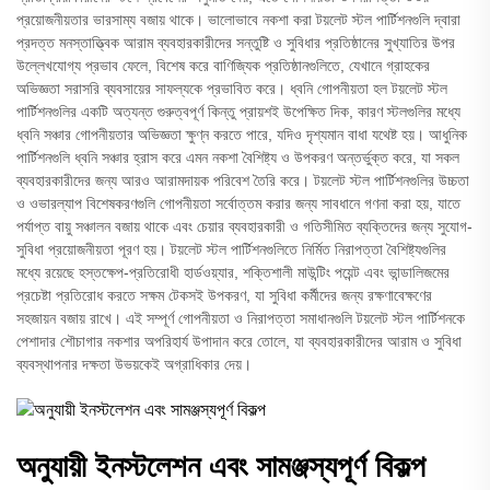
প্রয়োজনীয়তার ভারসাম্য বজায় থাকে। ভালোভাবে নকশা করা টয়লেট স্টল পার্টিশনগুলি দ্বারা
প্রদত্ত মনস্তাত্ত্বিক আরাম ব্যবহারকারীদের সন্তুষ্টি ও সুবিধার প্রতিষ্ঠানের সুখ্যাতির উপর
উল্লেখযোগ্য প্রভাব ফেলে, বিশেষ করে বাণিজ্যিক প্রতিষ্ঠানগুলিতে, যেখানে গ্রাহকের
অভিজ্ঞতা সরাসরি ব্যবসায়ের সাফল্যকে প্রভাবিত করে। ধ্বনি গোপনীয়তা হল টয়লেট স্টল
পার্টিশনগুলির একটি অত্যন্ত গুরুত্বপূর্ণ কিন্তু প্রায়শই উপেক্ষিত দিক, কারণ স্টলগুলির মধ্যে
ধ্বনি সঞ্চার গোপনীয়তার অভিজ্ঞতা ক্ষুণ্ন করতে পারে, যদিও দৃশ্যমান বাধা যথেষ্ট হয়। আধুনিক
পার্টিশনগুলি ধ্বনি সঞ্চার হ্রাস করে এমন নকশা বৈশিষ্ট্য ও উপকরণ অন্তর্ভুক্ত করে, যা সকল
ব্যবহারকারীদের জন্য আরও আরামদায়ক পরিবেশ তৈরি করে। টয়লেট স্টল পার্টিশনগুলির উচ্চতা
ও ওভারল্যাপ বিশেষকরণগুলি গোপনীয়তা সর্বোত্তম করার জন্য সাবধানে গণনা করা হয়, যাতে
পর্যাপ্ত বায়ু সঞ্চালন বজায় থাকে এবং চেয়ার ব্যবহারকারী ও গতিসীমিত ব্যক্তিদের জন্য সুযোগ-
সুবিধা প্রয়োজনীয়তা পূরণ হয়। টয়লেট স্টল পার্টিশনগুলিতে নির্মিত নিরাপত্তা বৈশিষ্ট্যগুলির
মধ্যে রয়েছে হস্তক্ষেপ-প্রতিরোধী হার্ডওয়্যার, শক্তিশালী মাউন্টিং পয়েন্ট এবং ভান্ডালিজমের
প্রচেষ্টা প্রতিরোধ করতে সক্ষম টেকসই উপকরণ, যা সুবিধা কর্মীদের জন্য রক্ষণাবেক্ষণের
সহজায়ন বজায় রাখে। এই সম্পূর্ণ গোপনীয়তা ও নিরাপত্তা সমাধানগুলি টয়লেট স্টল পার্টিশনকে
পেশাদার শৌচাগার নকশার অপরিহার্য উপাদান করে তোলে, যা ব্যবহারকারীদের আরাম ও সুবিধা
ব্যবস্থাপনার দক্ষতা উভয়কেই অগ্রাধিকার দেয়।
অনুযায়ী ইনস্টলেশন এবং সামঞ্জস্যপূর্ণ বিকল্প