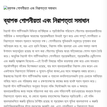
ব্যাপক গোপনীয়তা এবং নিরাপত্তা সমাধান
টয়লেট স্টল পার্টিশনগুলি বিভিন্ন বাণিজ্যিক ও প্রতিষ্ঠানিক পরিবেশে শৌচাগার ব্যবহারকারীদের
শারীরিক ও মনস্তাত্ত্বিক আরামের প্রয়োজনীয়তা উভয়ই পূরণ করে এমন সম্পূর্ণ গোপনীয়তা ও
নিরাপত্তা সমাধান প্রদানে অত্যন্ত দক্ষ। গোপনীয়তার সুবিধাগুলি শুধুমাত্র দৃশ্যমান বাধা
অতিক্রম করে না, বরং এতে ধ্বনি বিচ্ছেদ, নিরাপদ লকিং ব্যবস্থা এবং এমন সমস্ত নকশা
উপাদান অন্তর্ভুক্ত রয়েছে যা ভাগ করা শৌচাগার সুবিধার মধ্যে সত্যিকারের গোপন স্থান তৈরি
করে। আধুনিক টয়লেট স্টল পার্টিশনগুলিতে গোপনীয়তা প্রয়োজনীয়তা, প্রয়োজনীয় ভেন্টিলেশন
এবং জরুরি অ্যাক্সেস বিবেচনা—এই তিনটি বিষয়ের সঠিক ভারসাম্য রক্ষা করে এমন সাবধানে
প্রকৌশলীকৃত ফাঁকের বিশেষকরণ রয়েছে, যার ফলে ব্যবহারকারীরা নিরাপদ বোধ করেন এবং
একইসাথে নিরাপত্তা বিধিমালা ও সুযোগ-সুবিধা মানদণ্ডের সাথে সামঞ্জস্য বজায় রাখেন।
উচ্চমানের টয়লেট স্টল পার্টিশনগুলির দরজা ও প্যানেল কনফিগারেশনগুলি দৃশ্য রেখাকে সর্বনিম্নে
নামিয়ে আনে এবং পরিষ্কার করা ও রক্ষণাবেক্ষণের কাজের জন্য যথেষ্ট স্থান প্রদান করে।
টয়লেট স্টল পার্টিশনগুলিতে সংযুক্ত উন্নত লকিং সিস্টেমগুলি সব বয়স ও ক্ষমতার
ব্যবহারকারীদের জন্য সহজে পরিচালনা করা যায় এমন শক্তিশালী হার্ডওয়্যারের মাধ্যমে উন্নত
নিরাপত্তা প্রদান করে, যা কোনো প্রকার হস্তক্ষেপের বিরুদ্ধে প্রতিরোধী। এই লকিং
ব্যবস্থাগুলিতে জরুরি মুক্তির বৈশিষ্ট্য রয়েছে যা প্রয়োজন হলে সুবিধা ব্যবস্থাপনা ও জরুরি
প্রতিক্রিয়াকারীদের স্টলে প্রবেশের অনুমতি দেয়, এতে গোপনীয়তা ও নিরাপত্তা উভয়