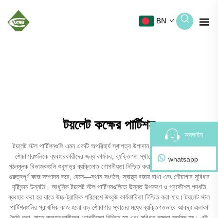
BN
টয়লেট কক্ষের পার্টিশন
অনলাইন
টয়লেট স্টল পার্টিশনগুলি এমন একটি অপরিহার্য স্থাপত্য উপাদান যা সার্বজনিক ও বাণিজ্যিক
শৌচাগারগুলিকে ব্যবহারকারীদের জন্য কার্যকর, ব্যক্তিগত স্থানে রূপান্তরিত করে। এই
whatsapp
গঠনমূলক বিভাজকগুলি শুধুমাত্র ব্যক্তিগত গোপনীয়তা নিশ্চিত করার বাইরেও আরও অনেকগুলি
গুরুত্বপূর্ণ কাজ সম্পাদন করে, যেমন—স্থান সংগঠন, স্বাস্থ্য বজায় রাখা এবং শৌচাগার সুবিধার
দৃষ্টিনন্দন উন্নতি। আধুনিক টয়লেট স্টল পার্টিশনগুলিতে উন্নত উপকরণ ও প্রকৌশল পদ্ধতি
ব্যবহার করা হয় যাতে উচ্চ-ট্রাফিক পরিবেশে উৎকৃষ্ট কার্যকারিতা নিশ্চিত করা যায়। টয়লেট স্টল
পার্টিশনগুলির প্রাথমিক কাজ হলো বড় শৌচাগার স্থানের মধ্যে ব্যক্তিগতভাবে আবদ্ধ এলাকা
তৈরি করা, যাতে ব্যবহারকারীদের গোপনীয়তা নিশ্চিত হয় এবং সুবিধার দক্ষতা সর্বোচ্চ হয়। এই