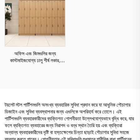
অফিস এবং জিমগুলির জন্য
কাস্টমাইজযোগ্য ঢালু শীর্ষ লকার,
আর্দ্রতা-প্রতিরোধী বাণিজ্যিক সংরক্ষণ
টয়লেট স্টল পার্টিশনগুলি অসংখ্য ব্যবহারিক সুবিধা প্রদান করে যা আধুনিক শৌচাগার
ডিজাইন এবং সুবিধা ব্যবস্থাপনার জন্য এগুলিকে অপরিহার্য করে তোলে। এই
পার্টিশনগুলি ব্যবহারকারীদের ব্যক্তিগত গোপনীয়তা উল্লেখযোগ্যভাবে বৃদ্ধি করে, যার
ফলে ব্যক্তিগত ব্যবহারের জন্য নিরাপদ ও বন্ধ স্থান তৈরি হয় এবং ব্যক্তিরা
অন্যান্য ব্যবহারকারীদের দৃষ্টি বা হস্তক্ষেপের চিন্তা ছাড়াই শৌচাগার সুবিধা সহজে
ব্যবহার করতে পারেন। গোপনীয়তার এই সুবিধাগুলি শুধুমাত্র শারীরিক বাধা পার্টিশনের