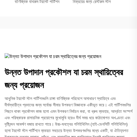
বাণিজ্যিক বাথরুম টয়লেট পার্টিশন
বিক্রয়ের জন্য রেস্টরুম স্টল
উন্নত উপাদান প্রকৌশল যা চরম স্থায়িত্বের
জন্য প্রয়োজন
আধুনিক টয়লেট স্টল পার্টিশনগুলি চাঙ্গা বাণিজ্যিক পরিবেশে অসাধারণ স্থায়িত্ব এবং
দীর্ঘস্থায়ীত্ব প্রদানের জন্য সর্বোচ্চ সীমার উপকরণ বিজ্ঞানকে একীভূত করে। এই পার্টিশনগুলির
পিছনে থাকা প্রকৌশল কাজ হলো এমন উপকরণ নির্বাচন করা, যা ধ্রুব ব্যবহার, আর্দ্রতা সংস্পর্শ
এবং পরিষ্কারক রাসায়নিক প্রয়োগের মুখোমুখি হয়েও দীর্ঘ সময় ধরে কাঠামোগত অখণ্ডতা এবং
দৃষ্টিনন্দন আকর্ষণ বজায় রাখতে পারে। উচ্চ-ঘনত্বের পলিইথিলিন (হাই-ডেনসিটি পলিইথিলিন)
হলো টয়লেট স্টল পার্টিশনে ব্যবহৃত সবচেয়ে উন্নত উপকরণগুলির মধ্যে একটি, যা ঐতিহ্যগত