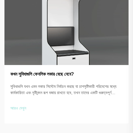
কখন সুবিধাগুলি ফেনলিক লকার বেছে নেবে?
সুবিধাগুলি যখন এমন লকার সিস্টেম নির্বাচন করছে যা চাপসৃষ্টিকারী পরিবেশের মধ্যে
কার্যকারিতা এবং দৃষ্টিনন্দন রূপ বজায় রাখতে হবে, তখন তাদের একটি গুরুত্বপূর্ণ
সিদ্ধান্ত গ্রহণের পয়েন্টে পৌঁছায়। ঐতিহ্যগত উপকরণ এবং ফেনলিক লকারের মতো
উন্নত সমাধানের মধ্যে পার্থক্য করার সময়...
আরও দেখুন