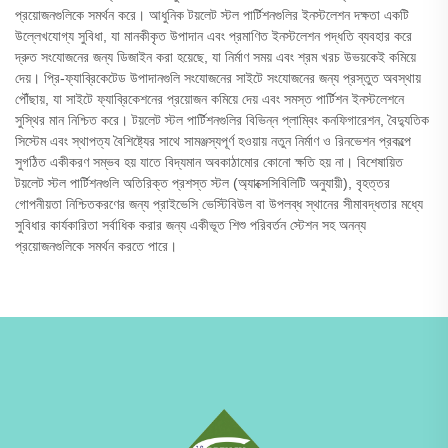
প্রয়োজনগুলিকে সমর্থন করে। আধুনিক টয়লেট স্টল পার্টিশনগুলির ইনস্টলেশন দক্ষতা একটি
উল্লেখযোগ্য সুবিধা, যা মানকীকৃত উপাদান এবং প্রমাণিত ইনস্টলেশন পদ্ধতি ব্যবহার করে
দ্রুত সংযোজনের জন্য ডিজাইন করা হয়েছে, যা নির্মাণ সময় এবং শ্রম খরচ উভয়কেই কমিয়ে
দেয়। প্রি-ফ্যাব্রিকেটেড উপাদানগুলি সংযোজনের সাইটে সংযোজনের জন্য প্রস্তুত অবস্থায়
পৌঁছায়, যা সাইটে ফ্যাব্রিকেশনের প্রয়োজন কমিয়ে দেয় এবং সমস্ত পার্টিশন ইনস্টলেশনে
সুস্থির মান নিশ্চিত করে। টয়লেট স্টল পার্টিশনগুলির বিভিন্ন প্লাম্বিং কনফিগারেশন, বৈদ্যুতিক
সিস্টেম এবং স্থাপত্য বৈশিষ্ট্যের সাথে সামঞ্জস্যপূর্ণ হওয়ায় নতুন নির্মাণ ও রিনভেশন প্রকল্পে
সুগঠিত একীকরণ সম্ভব হয় যাতে বিদ্যমান অবকাঠামোর কোনো ক্ষতি হয় না। বিশেষায়িত
টয়লেট স্টল পার্টিশনগুলি অতিরিক্ত প্রশস্ত স্টল (অ্যাক্সেসিবিলিটি অনুযায়ী), বৃহত্তর
গোপনীয়তা নিশ্চিতকরণের জন্য প্রাইভেসি ভেস্টিবিউল বা উপলব্ধ স্থানের সীমাবদ্ধতার মধ্যে
সুবিধার কার্যকারিতা সর্বাধিক করার জন্য একীভূত শিশু পরিবর্তন স্টেশন সহ অনন্য
প্রয়োজনগুলিকে সমর্থন করতে পারে।