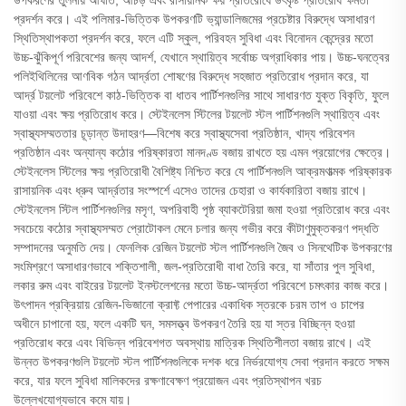
উপকরণের তুলনায় আঘাত, আঁচড় এবং রাসায়নিক ক্ষয় প্রতিরোধে উৎকৃষ্ট প্রতিরোধ ক্ষমতা
প্রদর্শন করে। এই পলিমার-ভিত্তিক উপকরণটি ভ্যান্ডালিজমের প্রচেষ্টার বিরুদ্ধে অসাধারণ
স্থিতিস্থাপকতা প্রদর্শন করে, ফলে এটি স্কুল, পরিবহন সুবিধা এবং বিনোদন কেন্দ্রের মতো
উচ্চ-ঝুঁকিপূর্ণ পরিবেশের জন্য আদর্শ, যেখানে স্থায়িত্ব সর্বোচ্চ অগ্রাধিকার পায়। উচ্চ-ঘনত্বের
পলিইথিলিনের আণবিক গঠন আর্দ্রতা শোষণের বিরুদ্ধে সহজাত প্রতিরোধ প্রদান করে, যা
আর্দ্র টয়লেট পরিবেশে কাঠ-ভিত্তিক বা ধাতব পার্টিশনগুলির সাথে সাধারণত যুক্ত বিকৃতি, ফুলে
যাওয়া এবং ক্ষয় প্রতিরোধ করে। স্টেইনলেস স্টিলের টয়লেট স্টল পার্টিশনগুলি স্থায়িত্ব এবং
স্বাস্থ্যসম্মততার চূড়ান্ত উদাহরণ—বিশেষ করে স্বাস্থ্যসেবা প্রতিষ্ঠান, খাদ্য পরিবেশন
প্রতিষ্ঠান এবং অন্যান্য কঠোর পরিষ্কারতা মানদণ্ড বজায় রাখতে হয় এমন প্রয়োগের ক্ষেত্রে।
স্টেইনলেস স্টিলের ক্ষয় প্রতিরোধী বৈশিষ্ট্য নিশ্চিত করে যে পার্টিশনগুলি আক্রমণাত্মক পরিষ্কারক
রাসায়নিক এবং ধ্রুব আর্দ্রতার সংস্পর্শে এসেও তাদের চেহারা ও কার্যকারিতা বজায় রাখে।
স্টেইনলেস স্টিল পার্টিশনগুলির মসৃণ, অপরিবাহী পৃষ্ঠ ব্যাকটেরিয়া জমা হওয়া প্রতিরোধ করে এবং
সবচেয়ে কঠোর স্বাস্থ্যসম্মত প্রোটোকল মেনে চলার জন্য গভীর করে কীটাণুমুক্তকরণ পদ্ধতি
সম্পাদনের অনুমতি দেয়। ফেনলিক রেজিন টয়লেট স্টল পার্টিশনগুলি জৈব ও সিনথেটিক উপকরণের
সংমিশ্রণে অসাধারণভাবে শক্তিশালী, জল-প্রতিরোধী বাধা তৈরি করে, যা সাঁতার পুল সুবিধা,
লকার রুম এবং বাইরের টয়লেট ইনস্টলেশনের মতো উচ্চ-আর্দ্রতা পরিবেশে চমৎকার কাজ করে।
উৎপাদন প্রক্রিয়ায় রেজিন-ভিজানো ক্রাফ্ট পেপারের একাধিক স্তরকে চরম তাপ ও চাপের
অধীনে চাপানো হয়, ফলে একটি ঘন, সমসত্ত্ব উপকরণ তৈরি হয় যা স্তর বিচ্ছিন্ন হওয়া
প্রতিরোধ করে এবং বিভিন্ন পরিবেশগত অবস্থায় মাত্রিক স্থিতিশীলতা বজায় রাখে। এই
উন্নত উপকরণগুলি টয়লেট স্টল পার্টিশনগুলিকে দশক ধরে নির্ভরযোগ্য সেবা প্রদান করতে সক্ষম
করে, যার ফলে সুবিধা মালিকদের রক্ষণাবেক্ষণ প্রয়োজন এবং প্রতিস্থাপন খরচ
উল্লেখযোগ্যভাবে কমে যায়।