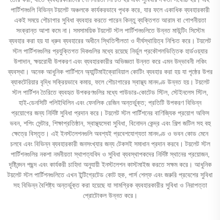
পার্টিশনগুলি বিভিন্ন টয়লেট অঞ্চলকে কার্যকরভাবে পৃথক করে, যার ফলে একাধিক ব্যবহারকারী
একই সময়ে শৌচাগার সুবিধা ব্যবহার করতে পারেন কিন্তু ব্যক্তিগত আরাম বা গোপনীয়তা
সংক্রান্ত আশা কমে না। সমসাময়িক টয়লেট স্টল পার্টিশনগুলিতে উন্নত মাউন্টিং সিস্টেম
ব্যবহার করা হয় যা ধ্রুব ব্যবহারের অধীনে স্থিতিশীলতা ও দীর্ঘস্থায়িত্ব নিশ্চিত করে। টয়লেট
স্টল পার্টিশনগুলির প্রযুক্তিগত দিকগুলির মধ্যে রয়েছে নির্ভুল প্রকৌশলভিত্তিক হার্ডওয়্যার
উপাদান, ক্ষয়রোধী উপকরণ এবং ব্যবহারকারীর অভিজ্ঞতা উন্নত করে এমন উদ্ভাবনী লকিং
ব্যবস্থা। অনেক আধুনিক পার্টিশনে অ্যান্টিমাইক্রোবিয়াল কোটিং ব্যবহার করা হয় যা পৃষ্ঠের উপর
ব্যাকটেরিয়ার বৃদ্ধি সক্রিয়ভাবে কমায়, ফলে শৌচাগারের স্বাস্থ্য মানদণ্ড উন্নত হয়। টয়লেট
স্টল পার্টিশন তৈরিতে ব্যবহৃত উপকরণগুলির মধ্যে পাউডার-কোটেড স্টিল, স্টেইনলেস স্টিল,
হাই-ডেনসিটি পলিইথিলিন এবং ফেনলিক রেজিন অন্তর্ভুক্ত; প্রতিটি উপকরণ বিভিন্ন
প্রয়োগের জন্য নির্দিষ্ট সুবিধা প্রদান করে। টয়লেট স্টল পার্টিশনের বাণিজ্যিক প্রয়োগ অফিস
ভবন, শপিং সেন্টার, শিক্ষাপ্রতিষ্ঠান, স্বাস্থ্যসেবা সুবিধা, বিনোদন কেন্দ্র এবং শিল্প জটিল সহ বহু
ক্ষেত্রে বিস্তৃত। এই ইনস্টলেশনগুলি অবশ্যই প্রবেশযোগ্যতা মানদণ্ড ও ভবন কোড মেনে
চলবে এবং বিভিন্ন ব্যবহারকারী জনসংখ্যার জন্য টেকসই সমাধান প্রদান করবে। টয়লেট স্টল
পার্টিশনগুলির নকশা নমনীয়তা স্থাপত্যবিদ ও সুবিধা ব্যবস্থাপকদের নির্দিষ্ট স্থানের প্রয়োজন,
দৃষ্টিনন্দন পছন্দ এবং কার্যকরী চাহিদা অনুযায়ী ইনস্টলেশন কাস্টমাইজ করতে সক্ষম করে। আধুনিক
টয়লেট স্টল পার্টিশনগুলিতে এখন ইন্টিগ্রেটেড কোট হুক, পার্স শেল্ফ এবং জরুরি প্রবেশের সুবিধা
সহ বিভিন্ন বৈশিষ্ট্য অন্তর্ভুক্ত করা হয়েছে যা সামগ্রিক ব্যবহারকারীর সুবিধা ও নিরাপত্তা
প্রোটোকল উন্নত করে।