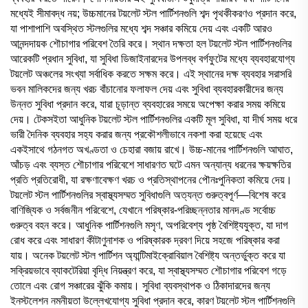
মধ্যেই সীমাবদ্ধ নয়; উচ্চমানের টয়লেট স্টল পার্টিশনগুলি শব্দ পৃথকীকরণও প্রদান করে,
যা পাশাপাশি অবস্থিত স্টলগুলির মধ্যে শব্দ সঞ্চার কমিয়ে দেয় এবং একটি আরও
আনন্দদায়ক শৌচাগার পরিবেশ তৈরি করে। স্থান দক্ষতা হল টয়লেট স্টল পার্টিশনগুলির
আরেকটি প্রধান সুবিধা, যা সুবিধা ডিজাইনারদের উপলব্ধ বর্গফুটের মধ্যে ব্যবহারযোগ্য
টয়লেট অঞ্চলের সংখ্যা সর্বাধিক করতে সক্ষম করে। এই স্থানের দক্ষ ব্যবহার সরাসরি
ভবন মালিকদের জন্য খরচ বাঁচানোর ফলাফল দেয় এবং সুবিধা ব্যবহারকারীদের জন্য
উন্নত সুবিধা প্রদান করে, যারা চূড়ান্ত ব্যবহারের সময়ে অপেক্ষা করার সময় কমিয়ে
দেয়। টেকসইতা আধুনিক টয়লেট স্টল পার্টিশনগুলির একটি মূল সুবিধা, যা দীর্ঘ সময় ধরে
ভারী দৈনিক ব্যবহার সহ্য করার জন্য প্রকৌশলীভাবে নকশা করা হয়েছে এবং
একইসাথে গঠনগত অখণ্ডতা ও চেহারা বজায় রাখে। উচ্চ-মানের পার্টিশনগুলি আঘাত,
আঁচড় এবং ব্যস্ত শৌচাগার পরিবেশে সাধারণত ঘটে এমন অন্যান্য ধরনের ক্ষয়ক্ষতির
প্রতি প্রতিরোধী, যা রক্ষণাবেক্ষণ খরচ ও প্রতিস্থাপনের পৌনঃপুনিকতা কমিয়ে দেয়।
টয়লেট স্টল পার্টিশনগুলির স্বাস্থ্যসম্মত সুবিধাগুলি অত্যন্ত গুরুত্বপূর্ণ—বিশেষ করে
বাণিজ্যিক ও সর্বজনীন পরিবেশে, যেখানে পরিষ্কার-পরিচ্ছন্নতার মানদণ্ড সর্বোচ্চ
গুরুত্ব বহন করে। আধুনিক পার্টিশনগুলি মসৃণ, অপরিবেশ্য পৃষ্ঠ বৈশিষ্ট্যযুক্ত, যা দাগ
রোধ করে এবং সাধারণ কীটাণুনাশক ও পরিষ্কারক দ্রবণ দিয়ে সহজে পরিষ্কার করা
যায়। অনেক টয়লেট স্টল পার্টিশন অ্যান্টিমাইক্রোবিয়াল বৈশিষ্ট্য অন্তর্ভুক্ত করে যা
সক্রিয়ভাবে ব্যাকটেরিয়া বৃদ্ধি নিয়ন্ত্রণ করে, যা স্বাস্থ্যসম্মত শৌচাগার পরিবেশ গড়ে
তোলে এবং রোগ সঞ্চারের ঝুঁকি কমায়। সুবিধা ব্যবস্থাপক ও ঠিকাদারদের জন্য
ইনস্টলেশন নমনীয়তা উল্লেখযোগ্য সুবিধা প্রদান করে, কারণ টয়লেট স্টল পার্টিশনগুলি