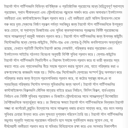
টয়লেট স্টল পার্টিশনগুলি বিভিন্ন বাণিজ্যিক ও প্রতিষ্ঠানিক প্রয়োগের মধ্যে বৈচিত্র্যপূর্ণ স্থাপত্য
প্রয়োজন, স্থান সীমাবদ্ধতা এবং সৌন্দর্যবোধের পছন্দকে সমর্থন করে এমন অসাধারণ ইনস্টলেশন
নমনীয়তা এবং কাস্টমাইজেশন বিকল্প প্রদান করে। এই নমনীয়তা ছোট অফিস রিনভেশন থেকে
শুরু করে বৃহৎ স্কেলের নির্মাণ প্রকল্প পর্যন্ত সবকিছুর জন্য টয়লেট স্টল পার্টিশনগুলিকে উপযুক্ত
করে তোলে, যা স্থাপত্য ডিজাইনার এবং সুবিধা ব্যবস্থাপকদের প্রকল্পের নির্দিষ্ট প্রয়োজনের
সাথে সামঞ্জস্যপূর্ণ বহুমুখী সমাধান প্রদান করে। টয়লেট স্টল পার্টিশনগুলির জন্য উপলব্ধ মাউন্টিং
সিস্টেমগুলির মধ্যে ফ্লোর-মাউন্টেড, সিলিং-হাঙ এবং ফ্লোর-টু-সিলিং কনফিগারেশন অন্তর্ভুক্ত
রয়েছে, যেখানে প্রতিটি সিস্টেম টয়লেট রুমের লেআউট, পরিষ্কার করার প্রয়োজন এবং
ইনস্টলেশন সাইটের গঠনগত বিবেচনা অনুযায়ী বিশিষ্ট সুবিধা প্রদান করে। ফ্লোর-মাউন্টেড
টয়লেট স্টল পার্টিশনগুলি স্থিতিশীল ও নিরাপদ ইনস্টলেশন প্রদান করে যা ভারী ব্যবহার সহ্য
করতে পারে এবং প্যানেলগুলির নীচে সহজে প্রবেশ করার সুযোগ দেয়, যাতে পরিষ্কার করা ও
রক্ষণাবেক্ষণের কাজগুলি সহজ হয়। সিলিং-হাঙ সিস্টেমগুলি ফ্লোরের সংস্পর্শ বিন্দু অপসারণ করে
পরিষ্কার করার জন্য উত্তম প্রবেশাধিকার প্রদান করে, যা কঠোর স্বাস্থ্য মানদণ্ড বা
স্বয়ংক্রিয় পরিষ্কার সিস্টেম সম্পন্ন সুবিধাগুলির জন্য আদর্শ। টয়লেট স্টল পার্টিশনগুলির
কাস্টমাইজেশন বিকল্পগুলি মৌলিক মাত্রার বাইরে রঙের নির্বাচন, ফিনিশ বিকল্প, হার্ডওয়্যার
নির্বাচন এবং নির্দিষ্ট সুবিধার প্রয়োজন ও ডিজাইন সৌন্দর্যবোধের সাথে সামঞ্জস্যপূর্ণ বিশেষায়িত
বৈশিষ্ট্যগুলিকে অন্তর্ভুক্ত করে। রং মিলানের ক্ষমতা টয়লেট স্টল পার্টিশনগুলিকে বিদ্যমান টয়লেট
সজ্জা বা কর্পোরেট ব্র্যান্ডিং উদ্যোগের সাথে সামঞ্জস্য বজায় রাখতে সাহায্য করে, যার ফলে সমগ্র
সুবিধার চেহারা উন্নত করে এমন সুসংহত দৃশ্যমান পরিবেশ তৈরি হয়। টয়লেট স্টল পার্টিশনগুলির
মডুলার প্রকৃতি স্থানের প্রয়োজন পরিবর্তন হলে সহজে পুনর্বিন্যাস করার সুযোগ দেয়, যা
দীর্ঘমেয়াদী নমনীয়তা প্রদান করে যা সুবিধার বিনিয়োগকে রক্ষা করে এবং সংস্থার বিকাশশীল