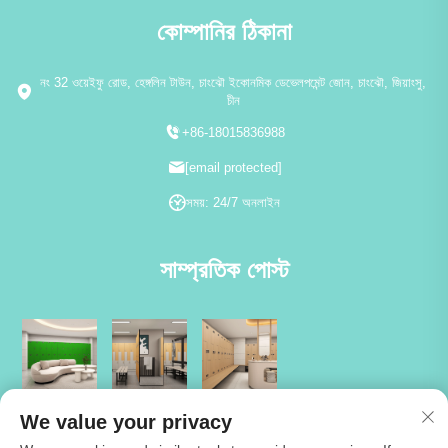
কোম্পানির ঠিকানা
নং 32 ওয়েইফু রোড, হেঙ্গলিন টাউন, চাংঝৌ ইকোনমিক ডেভেলপমেন্ট জোন, চাংঝৌ, জিয়াংসু,
চীন
+86-18015836988
[email protected]
সময়: 24/7 অনলাইন
সাম্প্রতিক পোস্ট
We value your privacy