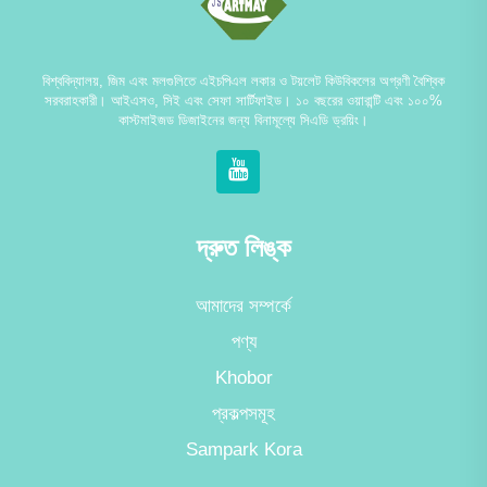
বিশ্ববিদ্যালয়, জিম এবং মলগুলিতে এইচপিএল লকার ও টয়লেট কিউবিকলের অগ্রণী বৈশ্বিক
সরবরাহকারী। আইএসও, সিই এবং সেফা সার্টিফাইড। ১০ বছরের ওয়ারান্টি এবং ১০০%
কাস্টমাইজড ডিজাইনের জন্য বিনামূল্যে সিএডি ড্রয়িং।
দ্রুত লিঙ্ক
আমাদের সম্পর্কে
পণ্য
Khobor
প্রকল্পসমূহ
Sampark Kora