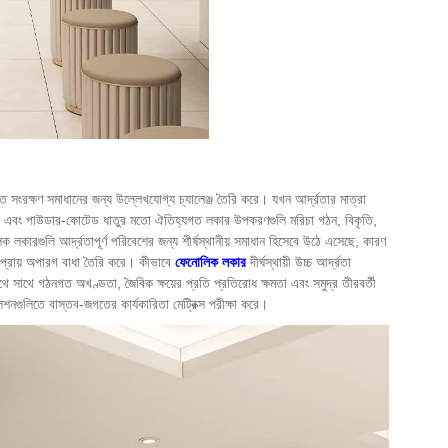
তে সংরক্ষণ সমাধানের জন্য উল্লেখযোগ্য চ্যালেঞ্জ তৈরি করে। যখন আর্দ্রতার মাত্রা
ঠ এবং পাউডার-কোটেড ধাতুর মতো ঐতিহ্যগত লকার উপকরণগুলি মরিচা গঠন, বিকৃতি,
িক লকারগুলি আর্দ্রতাপূর্ণ পরিবেশের জন্য শীর্ষস্থানীয় সমাধান হিসেবে উঠে এসেছে, কারণ
ে প্রায় অপারগ বাধা তৈরি করে। কীভাবে
ফেনোলিক লকার
দীর্ঘস্থায়ী উচ্চ আর্দ্রতা
াথে সাথে গঠনগত অখণ্ডতা, জৈবিক ক্ষয়ের প্রতি প্রতিরোধ ক্ষমতা এবং সমুদ্র তীরবর্তী
্টলেশনগুলিতে বাস্তব-জগতের কার্যকারিতা মেট্রিক্স পরীক্ষা করে।