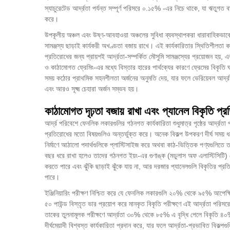
স্যাচুরেটেড আর্দ্রতা পর্যন্ত সম্পূর্ণ পরিসরে ০.১৫% -এর নিচে থাকে, যা ঋতুগত বা দ
করে।
উপকূলীয় অঞ্চল এবং উষ্ণ-আবহাওয়া অঞ্চলের সুবিধা ব্যবস্থাপকরা ধারাবাহিকভাব
সামঞ্জস্য ছাড়াই কার্যকরী অখণ্ডতা বজায় রাখে। এই কার্যকারিতার স্থিতিশীলতা ক
প্রতিরোধের জন্য প্রায়শই আর্দ্রতা-সম্পর্কিত মৌসুমি সামঞ্জস্যের প্রয়োজন হয়
ও কাঠামোগত ফ্রেমিং-এর মধ্যে বিস্তার হারের পার্থক্যের কারণে ফ্রেমের বিকৃতি
সময় কঠোর প্রাথমিক সহনশীলতা অর্জনের অনুমতি দেয়, যার ফলে ভেরিয়েবল আর্দ্রত
এবং আরও সূক্ষ্ম চেহারা অর্জন সম্ভব হয়।
কাঠামোগত দৃঢ়তা বজায় রাখা এবং প্যানেল বিকৃতি প্
আর্দ্র পরিবেশে ফেনলিক লকারগুলির গঠনগত কার্যকারিতা শুধুমাত্র পৃষ্ঠের আর্দ্রত
প্রতিরোধের মতো বিষয়গুলিও অন্তর্ভুক্ত করে। অনেক বিকল্প উপকরণ দীর্ঘ সময় ধরে
নির্মাণে আঠালো পদার্থগুলিকে প্লাস্টিসাইজ করে অথবা কাঠ-ভিত্তিক পণ্যগুলিতে তন
বছর ধরে রাখা হলেও তাদের গঠনগত ইয়ং-এর গুণাঙ্ক (মডুলাস অফ এলাস্টিসিটি) কো
করতে পারে এবং ঝুঁকি ছাড়াই ঝুঁকে যায় না, আর দরজার প্যানেলগুলি বিকৃতির প্রত
পারে।
ইঞ্জিনিয়ারিং পরীক্ষণ নিশ্চিত করে যে ফেনলিক লকারগুলি ২০% থেকে ৯৫% আপেক্ষিক
৫০ পাউন্ড বিস্তৃত ভার প্রয়োগ করে মানকৃত বিকৃতি পরীক্ষণে এই আর্দ্রতা পরিসরে
তাকের তুলনামূলক পরীক্ষণে আর্দ্রতা ৩০% থেকে ৮৫% এ বৃদ্ধি পেলে বিকৃতি ৪০%
দীর্ঘমেয়াদী বিশ্বস্ত কার্যকারিতা প্রদান করে, যার ফলে আর্দ্রতা-প্রভাবিত বিক