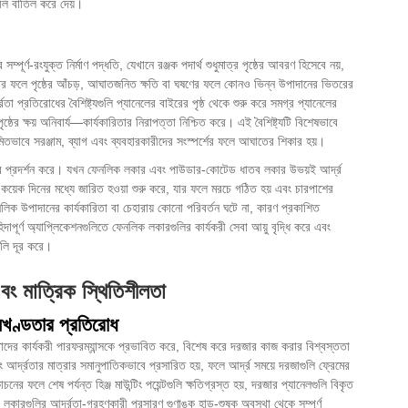
গুলি বাতিল করে দেয়।
্পূর্ণ-রংযুক্ত নির্মাণ পদ্ধতি, যেখানে রঞ্জক পদার্থ শুধুমাত্র পৃষ্ঠের আবরণ হিসেবে নয়,
ধতির ফলে পৃষ্ঠের আঁচড়, আঘাতজনিত ক্ষতি বা ঘষণের ফলে কোনও ভিন্ন উপাদানের ভিতরের
া প্রতিরোধের বৈশিষ্ট্যগুলি প্যানেলের বাইরের পৃষ্ঠ থেকে শুরু করে সমগ্র প্যানেলের
ৃষ্ঠের ক্ষয় অনিবার্য—কার্যকারিতার নিরাপত্তা নিশ্চিত করে। এই বৈশিষ্ট্যটি বিশেষভাবে
িয়মিতভাবে সরঞ্জাম, ব্যাগ এবং ব্যবহারকারীদের সংস্পর্শের ফলে আঘাতের শিকার হয়।
রুত্ব প্রদর্শন করে। যখন ফেনলিক লকার এবং পাউডার-কোটেড ধাতব লকার উভয়ই আর্দ্র
ট কয়েক দিনের মধ্যে জারিত হওয়া শুরু করে, যার ফলে মরচে গঠিত হয় এবং চারপাশের
ফেনলিক উপাদানের কার্যকারিতা বা চেহারায় কোনো পরিবর্তন ঘটে না, কারণ প্রকাশিত
দাপূর্ণ অ্যাপ্লিকেশনগুলিতে ফেনলিক লকারগুলির কার্যকরী সেবা আয়ু বৃদ্ধি করে এবং
গুলি দূর করে।
বং মাত্রিক স্থিতিশীলতা
অখণ্ডতার প্রতিরোধ
তাদের কার্যকরী পারফরম্যান্সকে প্রভাবিত করে, বিশেষ করে দরজার কাজ করার বিশ্বস্ততা
 আর্দ্রতার মাত্রার সমানুপাতিকভাবে প্রসারিত হয়, ফলে আর্দ্র সময়ে দরজাগুলি ফ্রেমের
ের ফলে শেষ পর্যন্ত হিঞ্জ মাউন্টিং পয়েন্টগুলি ক্ষতিগ্রস্ত হয়, দরজার প্যানেলগুলি বিকৃত
 লকারগুলির আর্দ্রতা-গ্রহণকারী প্রসারণ গুণাঙ্ক হাড়-শুষ্ক অবস্থা থেকে সম্পূর্ণ