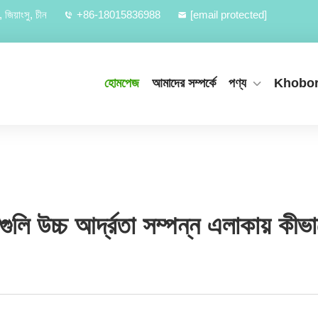
জিয়াংসু, চীন
+86-18015836988
[email protected]
হোমপেজ
আমাদের সম্পর্কে
পণ্য
Khobo
ুলি উচ্চ আর্দ্রতা সম্পন্ন এলাকায় কী