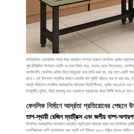
কার্যকারিতা
ফেনোলিক লকার
উচ্চ আর্দ্রতা সম্পন্ন অঞ্চলে ফেনলিক রেজিন প্যা
পৃষ্ঠ-চিকিত্সিত উপাদান কোটিং বা বাধা নির্ভর করে, তাদের থেকে ভিন্নভাবে, ফেন
থার্মোসেটিং ফেনলিক রেজিন দিয়ে স্যাচুরেট করে তৈরি করা হয়, যার ফলে একটি সমসত
রাখে। এই উৎপাদন পদ্ধতির কারণে এমনকি যদি পৃষ্ঠটি আঁচড়ে যায় বা ঘষে যায়, 
আর্দ্র পরিবেশে ফেনলিক লকারগুলির মাত্রিক স্থিতিশীলতা, পৃষ্ঠের অখণ্ডতা এবং গ
উপকূলীয় সুবিধা, উষ্ণ জলবায়ু এবং যেকোনো প্রয়োগের জন্য নির্দিষ্ট মানদণ্ড ক
ফেনলিক নির্মাণে আর্দ্রতা প্রতিরোধের পেছনে উপ
তাপ-স্থায়ী রেজিন ম্যাট্রিক্স এবং জলীয় বাষ্প-অপারগ
ফিনলিক লকারগুলির অসাধারণ আর্দ্রতা প্রতিরোধ ক্ষমতার কারণ হল ফিনলিক রেজিনে
সেলসিয়াসের বেশি তাপমাত্রা এবং প্রতি বর্গ ইঞ্চিতে ১৪০০ পাউন্ড চাপের অধীনে এক