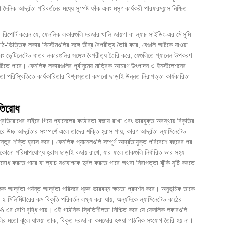
ৈনিক আর্দ্রতা পরিবর্তনের মধ্যে সুস্পষ্ট ফাঁক এবং মসৃণ কার্যকরী পারফরম্যান্স নিশ্চিত
ে রিপোর্ট করেন যে, ফেনলিক লকারগুলি দরজার খালি জায়গা বা ল্যাচ সাইডিং-এর মৌসুমি
াঠ-ভিত্তিক লকার সিস্টেমগুলির সঙ্গে তীব্র বৈপরীত্য তৈরি করে, যেগুলি আটকে যাওয়া
, এবং ভেন্টিলেটেড ধাতব লকারগুলির সঙ্গেও বৈপরীত্য তৈরি করে, যেগুলিতে প্যানেল উপকরণ
 ঘটতে পারে। ফেনলিক লকারগুলির পূর্বানুমেয় মাত্রিক আচরণ উৎপাদন ও ইনস্টলেশনের
া পরিস্থিতিতে কার্যকারিতার বিশ্বস্ততা কমানো ছাড়াই উন্নত নিরাপত্তা কার্যকারিতা
রতিরোধ
া প্রতিরোধের বাইরে গিয়ে প্যানেলের কঠোরতা বজায় রাখা এবং ভারযুক্ত অবস্থায় বিকৃতির
 উচ্চ আর্দ্রতার সংস্পর্শে এলে তাদের শক্তি হ্রাস পায়, কারণ আর্দ্রতা ল্যামিনেটেড
্তুর শক্তি হ্রাস করে। ফেনলিক প্যানেলগুলি সম্পূর্ণ আর্দ্রতাযুক্ত পরিবেশে বছরের পর
নো পরিমাপযোগ্য হ্রাস ছাড়াই বজায় রাখে, যার ফলে তাকগুলি নির্ধারিত ভার সহ্য
িরোধ করতে পারে যা ল্যাচ সংযোগকে দুর্বল করতে পারে অথবা নিরাপত্তা ঝুঁকি সৃষ্টি করতে
 আর্দ্রতা পর্যন্ত আর্দ্রতা পরিসরে ধ্রুব ভারবহন ক্ষমতা প্রদর্শন করে। অনুভূমিক তাকে
 ২ মিলিমিটারের কম বিকৃতি পরিবর্তন লক্ষ্য করা যায়, অন্যদিকে ল্যামিনেটেড কাঠের
 এর বেশি বৃদ্ধি পায়। এই গাঠনিক স্থিতিশীলতা নিশ্চিত করে যে ফেনলিক লকারগুলি
ল্পগুলির মতো ঝুলে যাওয়া তাক, বিকৃত দরজা বা কমজোর হওয়া গাঠনিক সংযোগ তৈরি হয় না।