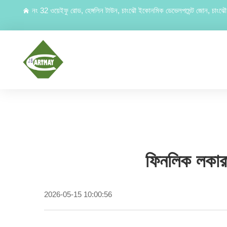
নং 32 ওয়েইফু রোড, হেঙ্গলিন টাউন, চাংঝৌ ইকোনমিক ডেভেলপমেন্ট জোন, চাংঝৌ, 
ফিনলিক লকারগ
2026-05-15 10:00:56