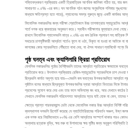
শক্তিবদ্ধকরণ প্রক্রিয়ায় একটি ত্রিমাত্রিক আণবিক জালিকা গঠিত হয়, যার জল
সাধারণত ০.৫% -এর কম। ঘন আণবিক গঠন জলের অণুগুলিকে পলিমার শৃঙ্খলের মধ্যে প্
মাধ্যমে ক্ষতিগ্রস্ত হতে পারে), প্যানেলের সমগ্র পুরুত্ব জুড়ে একটি কার্যকর আর্দ
ফিনোলিক লকারগুলির জন্য পরীক্ষা প্রোটোকলে উচ্চ তাপমাত্রায় স্যাচুরেটেড আর্দ্রত
শর্তে দশক ধরে ব্যবহারের অনুকরণ করে। স্বাধীন পরীক্ষাগার মূল্যায়নে দেখা গেছ
রাখলে ফিনোলিক প্যানেলগুলি মাত্র ০.৩% এর কম রৈখিক প্রসারণ সহ মাত্রিক স্থিত
সবচেয়ে চাপসৃষ্টিকারী আর্দ্রতা শর্তেও ফুলে না ওঠা, বিকৃত না হওয়া বা আটকে না 
কাগজের কোর স্তরগুলিতে পৌঁছাতে বাধা দেয়, যা ঐসব সাধারণ ল্যামিনেট পণ্যে ডি
পৃষ্ঠ ঘনত্ব এবং ক্যাপিলারি ক্রিয়া প্রতিরোধ
ফেনলিক লকারগুলির পৃষ্ঠের বৈশিষ্ট্যগুলি তাদের আর্দ্রতা প্রতিরোধ ক্ষমতাকে ঘনত
প্রতিরোধ করে। উৎপাদন প্রক্রিয়ায় রেজিন-স্যাচুরেটেড স্তরগুলিকে চাপ দেওয়া হয় 
ছিদ্রগুলি কার্যত অদৃশ্য হয়ে যায়—যেগুলি কম ঘনত্বের উপকরণগুলিতে আর্দ্রতা প
পৃষ্ঠটান বলের মাধ্যমে ছিদ্রযুক্ত উপকরণগুলির দ্বারা আর্দ্রতা ভিতরের দিকে টানার 
প্রবেশের সুযোগ করে দেয় এবং তার ফলে অবিলম্বে জং ধরে, আর যেখানে কাঠের তৈরি
সেখানে ফেনলিক লকারগুলি পরিবেশগত আর্দ্রতার স্তর যাই হোক না কেন, তাদের পৃ
ক্ষেত্রে প্রাপ্ত পারফরম্যান্স ডেটা থেকে
ফেনোলিক লকার
উচ্চ আর্দ্রতা বিশিষ্ট প
ব্যবস্থাপনা দলগুলি রিপোর্ট করেছে যে ন্যাটেটোরিয়ামের পরিবর্তন অঞ্চল, উষ্ণ জল
এক দশক ধরে নিয়মিতভাবে ৮০% এর বেশি আর্দ্রতার সংস্পর্শে থাকার পরও কোনও দৃশ্
অন্যথায় ছত্রাক বৃদ্ধি, ক্ষয় শুরু বা উপাদানের ক্ষয় সৃষ্টির জন্য অনুকূল পরিস্থ