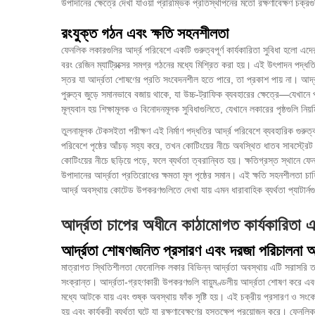
উপাদানের ক্ষেত্রে দেখা যাওয়া প্রারম্ভিক প্রতিস্থাপনের মতো রক্ষণাবেক্ষণ চক্র
রংযুক্ত গঠন এবং ক্ষতি সহনশীলতা
ফেনলিক লকারগুলির আর্দ্র পরিবেশে একটি গুরুত্বপূর্ণ কার্যকারিতা সুবিধা হলো এদের সম
বরং রেজিন ম্যাট্রিক্সের সমগ্র গঠনের মধ্যে মিশ্রিত করা হয়। এই উৎপাদন পদ্
স্তর যা আর্দ্রতা শোষণের প্রতি সংবেদনশীল হতে পারে, তা প্রকাশ পায় না। আর্দ্রত
পুরুত্ব জুড়ে সমানভাবে বজায় থাকে, যা উচ্চ-ট্রাফিক ব্যবহারের ক্ষেত্রে—যেখানে প
মূল্যবান হয় শিক্ষামূলক ও বিনোদনমূলক সুবিধাগুলিতে, যেখানে লকারের পৃষ্ঠগুলি ন
তুলনামূলক টেকসইতা পরীক্ষণ এই নির্মাণ পদ্ধতির আর্দ্র পরিবেশে ব্যবহারিক গু
পরিবেশে পৃষ্ঠের আঁচড় সহ্য করে, তখন কোটিংয়ের নীচে অবস্থিত ধাতব সাবস্ট্রে
কোটিংয়ের নীচে ছড়িয়ে পড়ে, ফলে ব্যর্থতা ত্বরান্বিত হয়। ক্ষতিগ্রস্ত স্থানে 
উপাদানের আর্দ্রতা প্রতিরোধের ক্ষমতা মূল পৃষ্ঠের সমান। এই ক্ষতি সহনশীলতা চাহি
আর্দ্র অবস্থায় কোটেড উপকরণগুলিতে দেখা যায় এমন ধারাবাহিক ব্যর্থতা প্যাটার্ন
আর্দ্রতা চাপের অধীনে কাঠামোগত কার্যকারিতা এ
আর্দ্রতা শোষণজনিত প্রসারণ এবং দরজা পরিচালনা 
মাত্রাগত স্থিতিশীলতা
ফেনোলিক লকার
বিভিন্ন আর্দ্রতা অবস্থায় এটি সরাসরি 
সংক্রান্ত। আর্দ্রতা-গ্রহণকারী উপকরণগুলি বায়ুমণ্ডলীয় আর্দ্রতা শোষণ করে এবং
মধ্যে আটকে যায় এবং শুষ্ক অবস্থায় ফাঁক সৃষ্টি হয়। এই চক্রীয় প্রসারণ ও সংকোচন
হয় এবং কার্যকরী ব্যর্থতা ঘটে যা রক্ষণাবেক্ষণের হস্তক্ষেপ প্রয়োজন করে। ফেনলিক