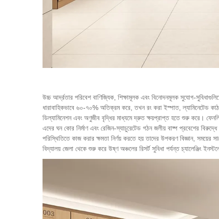
উচ্চ আর্দ্রতার পরিবেশ বাণিজ্যিক, শিক্ষামূলক এবং বিনোদনমূলক সুযোগ-সুবিধাগুলি
ধারাবাহিকভাবে ৬০-৭০% অতিক্রম করে, তখন রং করা ইস্পাত, ল্যামিনেটেড কা
ডিল্যামিনেশন এবং অণুজীব বৃদ্ধির মাধ্যমে দ্রুত ক্ষয়প্রাপ্ত হতে শুরু করে। ফেনল
এদের ঘন কোর নির্মাণ এবং রেজিন-স্যাচুরেটেড গঠন জলীয় বাষ্প প্রবেশের বিরুদ্ধ
পরিস্থিতিতে কাজ করার ক্ষমতা নির্ণয় করতে হয় তাদের উপকরণ বিজ্ঞান, সময়ের স
বিদ্যালয় জেলা থেকে শুরু করে উষ্ণ অঞ্চলের রিসর্ট সুবিধা পর্যন্ত চ্যালেঞ্জিং ইনস