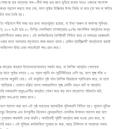
 শোষণের হার অত্যন্ত কম—দীর্ঘ সময় ধরে জলে ডুবিয়ে রাখার পরেও ওজনের সাপেক্ষে
রবেশ করতে বাধা দেয়, ফলে পৃষ্ঠের চিকিত্সার উপর নির্ভর না করে (যা ক্ষয় বা ক্ষতির
্রতা বাধা তৈরি হয়।
া পরিবেশে দীর্ঘ সময় ধরে রাখা অন্তর্ভুক্ত রয়েছে, যা উষ্ণ অঞ্চল বা জলাশয় সুবিধার
ে যে, ৫০০ ঘণ্টা ধরে ৫০ ডিগ্রি সেলসিয়াস তাপমাত্রায় ৯৫% আপেক্ষিক আর্দ্রতার মধ্যে
িশীলতা বজায় রাখে। এই কার্যকারিতার বৈশিষ্ট্যটি নিশ্চিত করে যে লকারের দরজাগুলি
যাওয়ার মতো অবস্থায় মসৃণভাবে কাজ করতে থাকে। রেজিন ম্যাট্রিক্সটি আর্দ্রতাকে ক্রাফ্ট
লামিনেশন ঘটায় এমন সাবস্ট্রেট ক্ষয় রোধ করে।
্বের মাত্রার মাধ্যমে উল্লেখযোগ্যভাবে সমর্থন করে, যা কৈশিক আর্দ্রতা শোষণকে
যাতে পৃষ্ঠের ঘনত্ব ১.৩৫ গ্রাম প্রতি ঘন সেন্টিমিটারের বেশি হয়, ফলে সূক্ষ্ম ফাঁক ও
্রবেশের অনুমতি দেয়। এই সংকুচিত পৃষ্ঠ গঠন কৈশিক ক্রিয়াকে প্রতিরোধ করে, যা হলো
প্রক্রিয়া। যেখানে রঞ্জিত ধাতব লকারগুলিতে সূক্ষ্ম কোটিং ভাঙন ঘটে যা আর্দ্রতা
 লকারগুলি বায়ুমণ্ডলীয় আর্দ্রতা শোষণ করে যার ফলে মাত্রাগত পরিবর্তন ঘটে,
ষ্ঠের অখণ্ডতা বজায় রাখে।
রিবেশে স্থাপন করা হলে এই পৃষ্ঠ ঘনত্বের ব্যবহারিক সুবিধাগুলি নিশ্চিত হয়। সুযোগ-সুবিধা
বায়ুর বিদ্যালয় এবং উপকূলীয় বিনোদন কেন্দ্রগুলিতে ফেনলিক উপাদান স্থাপন করা হলে
যমান ক্ষয়ক্ষতি দেখা যায়নি। অপরিবাহী পৃষ্ঠটি আর্দ্রতা জমা হওয়া রোধ করে, যা
িতি তৈরি করত। এই সুস্থির কার্যকারিতা পুনরায় রং করা, মরচে চিকিৎসা বা অন্যান্য লকার