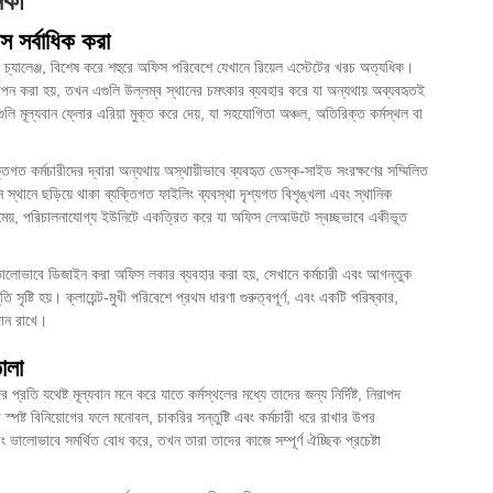
িকা
স সর্বাধিক করা
়ী চ্যালেঞ্জ, বিশেষ করে শহুরে অফিস পরিবেশে যেখানে রিয়েল এস্টেটের খরচ অত্যধিক।
পন করা হয়, তখন এগুলি উল্লম্ব স্থানের চমৎকার ব্যবহার করে যা অন্যথায় অব্যবহৃতই
লি মূল্যবান ফ্লোর এরিয়া মুক্ত করে দেয়, যা সহযোগিতা অঞ্চল, অতিরিক্ত কর্মস্থল বা
কর্মচারীদের দ্বারা অন্যথায় অস্থায়ীভাবে ব্যবহৃত ডেস্ক-সাইড সংরক্ষণের সম্মিলিত
 স্থানে ছড়িয়ে থাকা ব্যক্তিগত ফাইলিং ব্যবস্থা দৃশ্যগত বিশৃঙ্খলা এবং স্থানিক
বানুমেয়, পরিচালনাযোগ্য ইউনিটে একত্রিত করে যা অফিস লেআউটে স্বচ্ছভাবে একীভূত
 ভালোভাবে ডিজাইন করা অফিস লকার ব্যবহার করা হয়, সেখানে কর্মচারী এবং আগন্তুক
সৃষ্টি হয়। ক্লায়েন্ট-মুখী পরিবেশে প্রথম ধারণা গুরুত্বপূর্ণ, এবং একটি পরিষ্কার,
দান রাখে।
োলা
প্রতি যথেষ্ট মূল্যবান মনে করে যাতে কর্মস্থলের মধ্যে তাদের জন্য নির্দিষ্ট, নিরাপদ
স্পষ্ট বিনিয়োগের ফলে মনোবল, চাকরির সন্তুষ্টি এবং কর্মচারী ধরে রাখার উপর
 ভালোভাবে সমর্থিত বোধ করে, তখন তারা তাদের কাজে সম্পূর্ণ ঐচ্ছিক প্রচেষ্টা