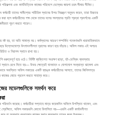
পরিকল্পনা এবং কার্যভিত্তিক কাজের পরিবেশে ডেস্কের জায়গা চরম সীমায় সীমিত।
্মচারী তাদের সামীপ্যের শারীরিক স্থানের উপর নিয়ন্ত্রণ অনুভব করেন, তারা উচ্চতর
করা হলে কর্মচারীদের পক্ষ থেকে তাদের দলের সদস্যদের প্রতি শ্রদ্ধা প্রদর্শনের একটি
য়োজনীয়তা পূরণ করতে পারেন।
ময় নষ্ট হয়, তা অতি সামান্য নয়। কর্মস্থলের আচরণ সম্পর্কিত গবেষণাগুলি ধারাবাহিকভাবে
া হয়ে উল্লেখযোগ্য উৎপাদনশীলতা হ্রাসের কারণ হয়ে দাঁড়ায়।
অফিস লকার
এই অপচয়
রিচিত ও নিরাপদ স্থানে রাখা হয়।
ুত্বপূর্ণ হয়ে ওঠে। নির্দিষ্ট ব্যক্তিগত সংরক্ষণ ছাড়া, হট-ডেস্কিং ব্যবস্থায়
়ী স্থানে রেখে দিতে হয়— উভয় ক্ষেত্রেই যানবাহন ও যোগাযোগ সংক্রান্ত ঝামেলা এবং
লোভাবে অবস্থিত অফিস লকারের একটি ব্যাঙ্ক কর্মচারীদের আসতে, তাদের জিনিসপত্র
শীল কাজের মোডে প্রবেশ করতে সাহায্য করে।
জের মডেলগুলিকে সমর্থন করে
করা
 পরিবর্তন করেছে। কর্মচারীরা সপ্তাহে মাত্র কয়েকদিন অফিসে উপস্থিত থাকেন, এবং
ই প্রেক্ষিতে, অফিস লকারগুলি কোনো বিলাসিতা নয়—এগুলি একটি কার্যাবলীগত
 করে যা অন্যথায় প্রবাহমান কাজের স্থান ব্যবস্থায় তাদের জন্য উপলব্ধ।