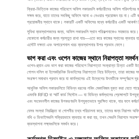
ক্রিয়া-ভিত্তিক কাজের পরিবেশে অফিস লকারগুলি কর্মচারীদের অফিস পরিদর্শনের 
সক্ষম করে, যাতে তাদের সবকিছু অফিসে আনা ও নেওয়ার প্রয়োজন হয় না। এটি কর্ম
প্রয়োজনীয় স্থানে থাকে। লকারটি একটি অফিসের মধ্যে কর্মচারীর একটি আকর্ষণ বি
সুবিধা ব্যবস্থাপকদের জন্য, অফিস লকারগুলি স্থান পরিকল্পনাকেও সহজতর করে। যখ
যেকোনো কর্মচারীর জন্য প্রস্তুত রাখা যায়—এতে করে কাজের স্থানের ব্যবহার হা
এস্টেট দক্ষতা এবং অপারেশনাল খরচ ব্যবস্থাপনার উপর প্রভাব ফেলে।
ভাগ করা এবং ওপেন কাজের স্থানে নিরাপত্তা সমর্থন
ওপেন-প্ল্যান এবং ভাগ করা কাজের পরিবেশে নিরাপত্তা সংক্রান্ত চিন্তা একটি উ
গোপন দলিল বা ইলেকট্রনিক ডিভাইসের নিরাপত্তা নিয়ে উদ্বিগ্ন, তারা কাজের স
সংরক্ষণ সমাধান প্রদান করে যা কার্যস্থলের এই উদ্বেগের উৎসটিকে সম্পূর্ণরূপে দ
আধুনিক অফিস লকারগুলিতে বিভিন্ন ধরনের লকিং মেকানিজম যুক্ত করা যেতে পারে
এমনকি RFID বা স্মার্ট কার্ড সিস্টেম — যা বিভিন্ন কর্মস্থলের প্রেক্ষাপটে উপয
এবং সংবেদনশীল কাজের উপকরণগুলি উপযুক্তভাবে সুরক্ষিত থাকে, যার ফলে কর্মচার
যেসব সংস্থা নিয়ন্ত্রিত বা গোপনীয় তথ্য পরিচালনা করে, তাদের জন্য নিরাপদ অফ
নথি ও ডিভাইসগুলি সক্রিয়ভাবে ব্যবহার না করা হয়, তখন সেগুলি নিরাপদে সংরক্ষণ
ব্যবস্থাপনা লক্ষ্যগুলিকে সমর্থন করে।