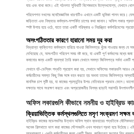
যায় এবং বাধা কমে। এই গঠনগত সুবিধাটি বিশেষভাবে উল্লেখযোগ্য, যেখানে খোলা 
পরিবেশগত দখলের মনোবৈজ্ঞানিক ধারণাটিও এখানে একটি ভূমিকা পালন করে। যেসব কর
জড়িততা এবং নিম্নতর কর্মস্থল-সম্পর্কিত চাপের কথা জানান। অফিস লকার প্রদান 
স্পষ্ট উপায় হয়ে ওঠে, যাতে তারা একটি পরিষ্কার ও নিয়ন্ত্রিত কর্মপরিবেশের প্র
অসংগঠিততার কারণে হারানো সময় দূর করা
বিভ্রান্ত ব্যক্তিগত কর্মস্থলে হারিয়ে যাওয়া জিনিসপত্র খুঁজে পাওয়ার জন্য যে স
দেখিয়েছে যে, অসংগঠিত পরিবেশ সময় নষ্ট করে, যা একটি পূর্ণ কর্মবলের মধ্যে জম
কমানোর জন্য একটি ব্যবস্থা তৈরি করুন যেখানে সমস্ত জিনিসপত্র সর্বদা একটি প
যেখানে হট-ডেস্কিং পদ্ধতি প্রয়োগ করা হয়, সেখানে অফিসের লকারগুলি আরও বেশি গুর
কর্মচারীদের সমস্ত কিছু নিজ সঙ্গে বহন করতে হয় অথবা তাদের জিনিসপত্র অস্থায
মানসিক চাপ সৃষ্টি হয়, যা কাজের প্রস্তুতির উপর নেতিবাচক প্রভাব ফেলে। ভা
দক্ষতার সাথে সংরক্ষণ করতে এবং অপ্রয়োজনীয় বিলম্ব ছাড়াই সরাসরি উৎপাদন
অফিস লকারগুলি কীভাবে নমনীয় ও হাইব্রিড কা
ক্রিয়াভিত্তিক কর্মস্থলগুলিতে মসৃণ সংক্রমণ সক্ষম 
হাইব্রিড কাজের মডেলগুলির উত্থান অফিস স্থান ব্যবহারের পদ্ধতিকে মৌলিকভাবে
অনেক শিল্পখাতে ভাগ করা কাজের স্টেশনগুলি এখন সাধারণ প্রথা হয়ে উঠেছে। এ
আবশ্যকতা। এগুলি কর্মচারীদের জন্য একটি স্থির, ব্যক্তিগত সংযোগ বিন্দু প্রদান