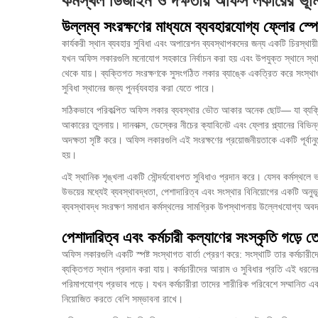
কর্মস্থল ডিজাইন ও দক্ষতায় অফিস লকারের ভূম
উল্লম্ব সংরক্ষণের মাধ্যমে ব্যবহারযোগ্য ফ্লোর স্পে
কার্যকরী স্থান ব্যবহার সুবিধা এবং অপারেশন ব্যবস্থাপকদের জন্য একটি চিরস্থায
যখন অফিস লকারগুলি মনোযোগ সহকারে নির্বাচন করা হয় এবং উপযুক্ত স্থানে স্থা
থেকে যায়। ব্যক্তিগত সংরক্ষণকে সুসংগঠিত লকার ব্যাঙ্কে একত্রিত করে সংস্থাগু
সুবিধা স্থানের জন্য পুনর্ব্যবহার করা যেতে পারে।
সঠিকভাবে পরিকল্পিত অফিস লকার ব্যবস্থার ভৌত আকার অনেক ছোট— যা ব্যক্তিগত 
আকারের তুলনায়। দানবাক্স, ডেস্কের নীচের ক্যাবিনেট এবং ফ্লোর প্ল্যানের বিভিন্ন
অদক্ষতা সৃষ্টি করে। অফিস লকারগুলি এই সংরক্ষণের প্রয়োজনীয়তাকে একটি পূর্
হয়।
এই স্থানিক শৃঙ্খলা একটি সৌন্দর্যবোধগত সুবিধাও প্রদান করে। যেসব কর্মস্থলে
উভয়ের মধ্যেই ব্যবস্থাবদ্ধতা, পেশাদারিত্ব এবং সংস্থার বিনিয়োগের একটি অনুভূতি 
ব্যবস্থাবদ্ধ সংরক্ষণ সমাধান কর্মস্থলের সামগ্রিক উপস্থাপনায় উল্লেখযোগ্য অব
পেশাদারিত্ব এবং কর্মচারী কল্যাণের সংস্কৃতি গড়ে ত
অফিস লকারগুলি একটি স্পষ্ট সংস্থাগত বার্তা প্রেরণ করে: সংস্থাটি তার কর্মচারীদের 
ব্যক্তিগত স্থান প্রদান করা যায়। কর্মচারীদের আরাম ও সুবিধার প্রতি এই ধরনের 
পরিমাপযোগ্য প্রভাব পড়ে। যখন কর্মচারীরা তাদের শারীরিক পরিবেশে সম্মানিত এবং
নিয়োজিত করতে বেশি সম্ভাবনা রাখে।