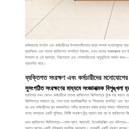
কর্মস্থলের সংগঠন এবং কর্মচারীদের উৎপাদনশীলতার মধ্যে সম্পর্ক সংগঠনমূলক আচ
ব্যবস্থিত এবং তাদের ব্যক্তিগত সম্পত্তি নিরাপদ, তখন তাদের সংজ্ঞানাত্মক চা
উপাদান যা এই ব্যবস্থা, নিরাপত্তা এবং পেশাদারিত্বের অনুভূতিকে সমর্থন করে— 
প্রভাবিত করে।
ব্যক্তিগত সংরক্ষণ এবং কর্মচারীদের মনোযোগের
সুসংগঠিত সংরক্ষণের মাধ্যমে সংজ্ঞানাত্মক বিশৃঙ্খলা হ্
প্রতিবার যখন কোনও কর্মচারীকে তাদের ব্যক্তিগত জিনিসপত্র খুঁজে বার করতে হয়
জিনিসপত্র সাজাতে হয়, তখন তারা মনোবিজ্ঞানীরা যা 'সিদ্ধান্ত ক্লান্তি' এবং '
হয় এবং কর্মচারীদের মূল কাজগুলিতে গভীর মনোযোগ বজায় রাখার ক্ষমতা পরিমাপয
দলের সদস্যকে একটি সুস্থির, নির্দিষ্ট সংরক্ষণ বিন্দু প্রদান করা হয় যা ব্যক্তিগত 
যখন ব্যক্তিগত জিনিসপত্র—যেমন ব্যাগ, জ্যাকেট, ইলেকট্রনিক্স এবং নথিপত্র—অফ
স্থানে আসেন একটি পরিষ্কার মানসিক অবস্থায়। ডেস্কটি একটি প্রকৃত কাজের পৃষ