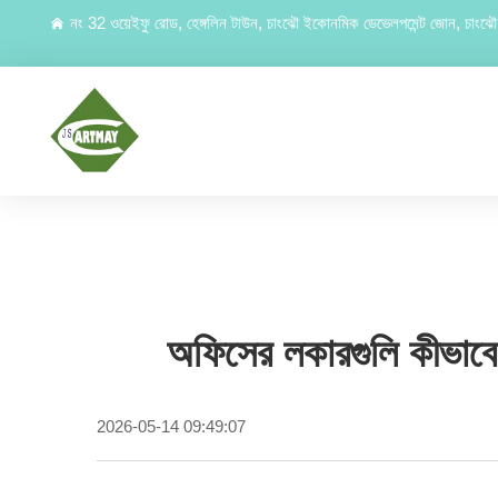
নং 32 ওয়েইফু রোড, হেঙ্গলিন টাউন, চাংঝৌ ইকোনমিক ডেভেলপমেন্ট জোন, চাংঝৌ, 
অফিসের লকারগুলি কীভাবে 
2026-05-14 09:49:07