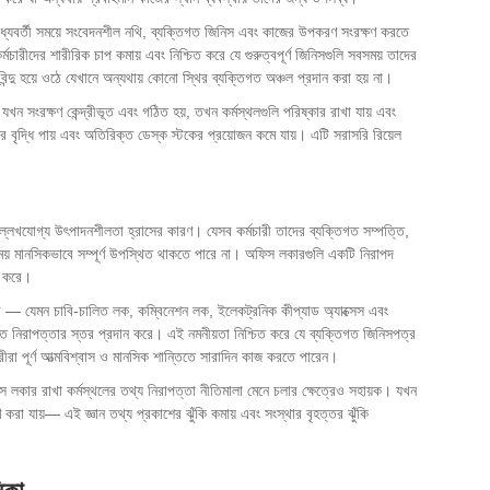
মধ্যবর্তী সময়ে সংবেদনশীল নথি, ব্যক্তিগত জিনিস এবং কাজের উপকরণ সংরক্ষণ করতে
চারীদের শারীরিক চাপ কমায় এবং নিশ্চিত করে যে গুরুত্বপূর্ণ জিনিসগুলি সবসময় তাদের
ন্দু হয়ে ওঠে যেখানে অন্যথায় কোনো স্থির ব্যক্তিগত অঞ্চল প্রদান করা হয় না।
ন সংরক্ষণ কেন্দ্রীভূত এবং গঠিত হয়, তখন কর্মস্থলগুলি পরিষ্কার রাখা যায় এবং
র বৃদ্ধি পায় এবং অতিরিক্ত ডেস্ক স্টকের প্রয়োজন কমে যায়। এটি সরাসরি রিয়েল
ল্লেখযোগ্য উৎপাদনশীলতা হ্রাসের কারণ। যেসব কর্মচারী তাদের ব্যক্তিগত সম্পত্তি,
ময় মানসিকভাবে সম্পূর্ণ উপস্থিত থাকতে পারে না। অফিস লকারগুলি একটি নিরাপদ
ূর করে।
 — যেমন চাবি-চালিত লক, কম্বিনেশন লক, ইলেকট্রনিক কীপ্যাড অ্যাক্সেস এবং
ুক্ত নিরাপত্তার স্তর প্রদান করে। এই নমনীয়তা নিশ্চিত করে যে ব্যক্তিগত জিনিসপত্র
ীরা পূর্ণ আত্মবিশ্বাস ও মানসিক শান্তিতে সারাদিন কাজ করতে পারেন।
িস লকার রাখা কর্মস্থলের তথ্য নিরাপত্তা নীতিমালা মেনে চলার ক্ষেত্রেও সহায়ক। যখন
 করা যায়— এই জ্ঞান তথ্য প্রকাশের ঝুঁকি কমায় এবং সংস্থার বৃহত্তর ঝুঁকি