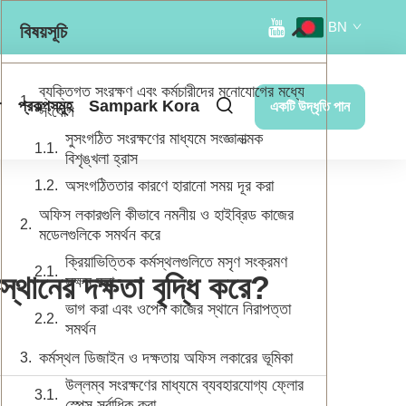
BN
বিষয়সূচি
ব্যক্তিগত সংরক্ষণ এবং কর্মচারীদের মনোযোগের মধ্যে
r
প্রকল্পসমূহ
Sampark Kora
একটি উদ্ধৃতি পান
সংযোগ
সুসংগঠিত সংরক্ষণের মাধ্যমে সংজ্ঞানাত্মক
বিশৃঙ্খলা হ্রাস
অসংগঠিততার কারণে হারানো সময় দূর করা
অফিস লকারগুলি কীভাবে নমনীয় ও হাইব্রিড কাজের
মডেলগুলিকে সমর্থন করে
ক্রিয়াভিত্তিক কর্মস্থলগুলিতে মসৃণ সংক্রমণ
থানের দক্ষতা বৃদ্ধি করে?
সক্ষম করা
ভাগ করা এবং ওপেন কাজের স্থানে নিরাপত্তা
সমর্থন
কর্মস্থল ডিজাইন ও দক্ষতায় অফিস লকারের ভূমিকা
উল্লম্ব সংরক্ষণের মাধ্যমে ব্যবহারযোগ্য ফ্লোর
স্পেস সর্বাধিক করা