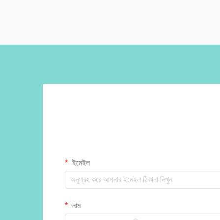
ইমেইল
নাম