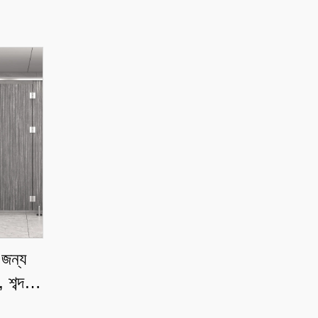
জন্য
শব্দ-
টিশন