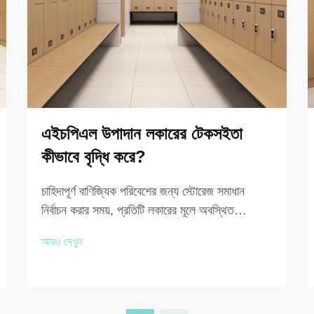
এইচপিএল উপাদান লকারের টেকসইতা
কীভাবে বৃদ্ধি করে?
চাহিদাপূর্ণ বাণিজ্যিক পরিবেশের জন্য স্টোরেজ সমাধান
নির্বাচন করার সময়, প্রতিটি লকারের মূলে অবস্থিত
উপাদানটি অধিকাংশ ক্রেতার প্রাথমিক ধারণার চেয়ে অনেক
আরও দেখুন
বেশি গুরুত্বপূর্ণ। এইচপিএল লকারগুলি হাসপাতাল, জিম,
বিদ্যালয় এবং কর্পোরেট প্রতিষ্ঠানগুলিতে শক্তিশালী খ্যাতি
অর্জন করেছে...