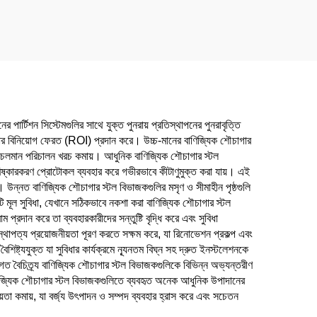
পার্টিশন সিস্টেমগুলির সাথে যুক্ত পুনরায় প্রতিস্থাপনের পুনরাবৃত্তি
ৎকার বিনিয়োগ ফেরত (ROI) প্রদান করে। উচ্চ-মানের বাণিজ্যিক শৌচাগার
়ায় চলমান পরিচালন খরচ কমায়। আধুনিক বাণিজ্যিক শৌচাগার স্টল
র্ড পরিষ্কারকরণ প্রোটোকল ব্যবহার করে গভীরভাবে কীটাণুমুক্ত করা যায়। এই
 বিষয়। উন্নত বাণিজ্যিক শৌচাগার স্টল বিভাজকগুলির মসৃণ ও সীমাহীন পৃষ্ঠগুলি
ি মূল সুবিধা, যেখানে সঠিকভাবে নকশা করা বাণিজ্যিক শৌচাগার স্টল
প্রদান করে তা ব্যবহারকারীদের সন্তুষ্টি বৃদ্ধি করে এবং সুবিধা
থাপত্য প্রয়োজনীয়তা পূরণ করতে সক্ষম করে, যা রিনোভেশন প্রকল্প এবং
্ট্যযুক্ত যা সুবিধার কার্যক্রমে ন্যূনতম বিঘ্ন সহ দ্রুত ইনস্টলেশনকে
যগত বৈচিত্র্য বাণিজ্যিক শৌচাগার স্টল বিভাজকগুলিকে বিভিন্ন অভ্যন্তরীণ
ে বাণিজ্যিক শৌচাগার স্টল বিভাজকগুলিতে ব্যবহৃত অনেক আধুনিক উপাদানের
জনীয়তা কমায়, যা বর্জ্য উৎপাদন ও সম্পদ ব্যবহার হ্রাস করে এবং সচেতন