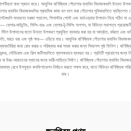
ূর্ণ গোপনীয়তা বাধা প্রদান করে। আধুনিক বাণিজ্যিক শৌচাগার ক্যাবিন বিভাজকগুলি উন্নত উপ
িক শৌচাগার ক্যাবিন বিভাজকগুলির প্রাথমিক কাজ হল ভাগ করা শৌচাগার সুবিধাগুলিতে ব্যক্তিগ
স্টেমগুলি সাধারণত দরজা প্যানেল, পিলাস্টার পোস্ট এবং হার্ডওয়্যার উপাদান নিয়ে গঠিত 
মন— ফ্লোর-মাউন্টেড, সিলিং-হাঙ এবং ফ্লোর-টু-সিলিং অপশন, যা বিভিন্ন স্থাপত্য প্রয়োজ
েড স্টিল উপাদানের মতো উন্নত উপকরণ প্রযুক্তি ব্যবহার করা হয় যা আর্দ্রতা, বর্বরতা এবং 
ৃতি, মরচে ধরা এবং পৃষ্ঠ ক্ষয়— এড়িয়ে যায়। আধুনিক বাণিজ্যিক শৌচাগার ক্যাবিন বিভাজকগুল
 এবং ব্যাকটেরিয়া জমা রোধ করার ও পরিষ্কার করা সহজ করার জন্য সিমলেস পৃষ্ঠ ফিনিশ। বাণিজ
, বিমানবন্দর, স্টেডিয়াম এবং শিল্প জটিলগুলিতে ব্যাপকভাবে ব্যবহৃত হয়। প্রতিটি প্রয়োগের 
ষ্ট্য বা উচ্চ-আয়তনের স্থানের জন্য ভারী-দায়িত্ব নির্মাণ। বাণিজ্যিক শৌচাগার ক্যাবিন বিভা
ারসাম্য রেখে উপযুক্ত কনফিগারেশন নির্বাচন করতে সক্ষম করে, যাতে বিভিন্ন বাণিজ্যিক পরিব
যায়।