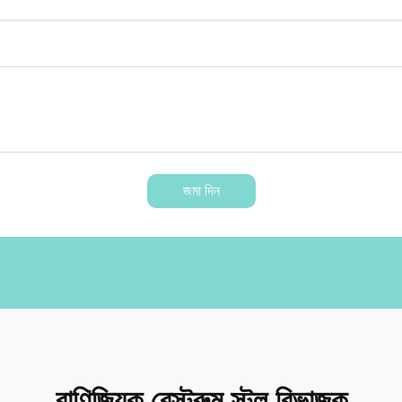
জমা দিন
বাণিজ্যিক রেস্টরুম স্টল বিভাজক