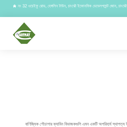
নং 32 ওয়েইফু রোড, হেঙ্গলিন টাউন, চাংঝৌ ইকোনমিক ডেভেলপমেন্ট জোন, চাংঝৌ, 
বাণিজ্যিক শৌচাগার ক্যাবিন বিভাজকগুলি এমন একটি অপরিহার্য স্থাপত্য উপা