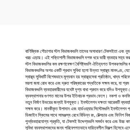
সংরক্ষণ সমাধান
রক্
বাণিজ্যিক শৌচাগার স্টল বিভাজকগুলি তাদের অসাধারণ টেকসইতা এবং ন্যূনতম র
খরচ এড়ায়। এই শক্তিশালী বিভাজকগুলি দশক ধরে ভারী ব্যবহার সহ্য করত
স্টল বিভাজকগুলির কম রক্ষণাবেক্ষণ বৈশিষ্ট্যগুলি ঐতিহ্যগত উপকরণগুলির 
বিভাজকগুলির অপর একটি প্রধান সুবিধা হলো উন্নত স্বাস্থ্য মানদণ্ড, যেহেতু
স্বাস্থ্য সুবিধাটি বিশেষভাবে মূল্যবান হয় স্বাস্থ্যসেবা প্রতিষ্ঠান, খাদ্য 
ময়লা জমা রোধ করে এবং দ্রুত পরিষ্কারের পদ্ধতিকে সক্ষম করে, যা শ্রম
বিভাজকগুলি ব্যবহারকারীদের যথেষ্ট দৃশ্য বাধা প্রদান করে যদিও উপযুক্ত ভে
ব্যবস্থাপনার গুণগত মানের উপর ইতিবাচক প্রভাব ফেলে। নকশা ও কনফিগারে
নতুন নির্মাণ উভয়ের জন্যই উপযুক্ত। ইনস্টলেশন দক্ষতা আরেকটি ব্যবহারি
সক্ষম করে। মানকীকৃত উপাদান এবং হার্ডওয়্যার সিস্টেমগুলি ইনস্টলেশন প
ডিজাইন স্কিমের সাথে সামঞ্জস্য রেখে বিভিন্ন রং, টেক্সচার এবং ফিনিশ বি
পুনর্ব্যবহারযোগ্য প্রকৃতি, যা টেকসই উদ্দেশ্যগুলি সমর্থন করে এবং উচ্চ কা
সুবিধা ব্যবস্থাপকদের জন্য পরিবেশগতভাবে দায়িত্বশীল বিকল্প হিসেবে এদ