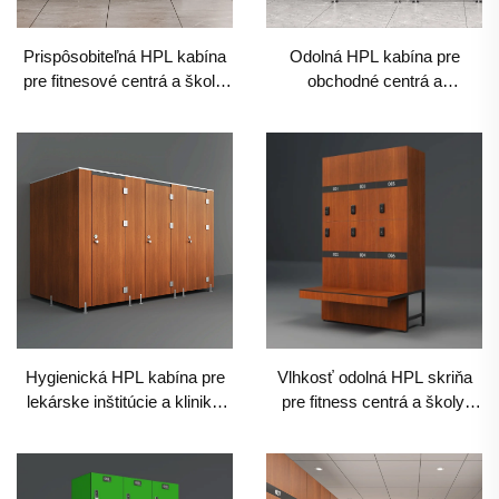
Prispôsobiteľná HPL kabína
Odolná HPL kabína pre
pre fitnesové centrá a školy,
obchodné centrá a
vlhku odolná komerčná
kancelárie, zvukovo
pregrada
izolovaná komerčná pregrada
Hygienická HPL kabína pre
Vlhkosť odolná HPL skriňa
lekárske inštitúcie a kliniky,
pre fitness centrá a školy,
vlhku odolná komerčná
odolné komerčné úloženie s
pregrada
možnosťou prispôsobenia