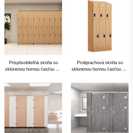
úloženie s prispôsobiteľnými
uhlami
Prispôsobiteľná skriňa so
Protiprachová skriňa so
sklonenou hornou časťou pre
sklonenou hornou časťou pre
kancelárie a telocvične,
nákupné centrá a nemocnice,
vlhkosť odolné komerčné
komerčne odolné úloženie
úloženie