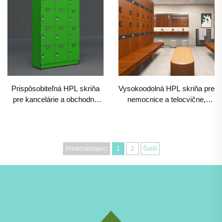
Prispôsobiteľná HPL skriňa
Vysokoodolná HPL skriňa pre
pre kancelárie a obchodné
nemocnice a telocvične,
prevádzky, štylové a
vlhkosť odolné komerčné
nízkoúdržbové komerčné
úloženie
úloženie
Predchádzajúci
1
2
Ďalší