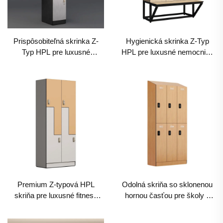
Prispôsobiteľná skrinka Z-
Hygienická skrinka Z-Typ
Typ HPL pre luxusné
HPL pre luxusné nemocnice
obchodné centrá a
a lekárske centrá, triedené
kancelárie, vysoko estetické
úloženie
triedené úloženie
Premium Z-typová HPL
Odolná skriňa so sklonenou
skriňa pre luxusné fitness
hornou časťou pre školy a
kluby a spá, nevylučujúce
obchodné prevádzky,
vlhkosť triedené úloženie
protiprachové komerčné