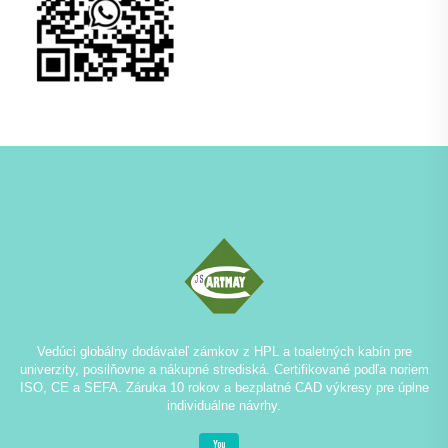
Vedúci globálny dodávateľ zámkov z HPL a toaletných kabín pre
univerzity, posilňovne a nákupné strediská. Certifikované podľa noriem
ISO, CE a SEFA. Záruka 10 rokov a bezplatné CAD výkresy pre úplne
individuálne návrhy.