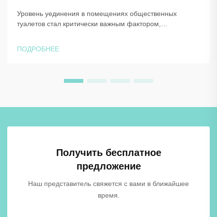
Уровень уединения в помещениях общественных
туалетов стал критически важным фактором,
существенно влияющим на опыт и удовлетворённость
пользователей в коммерческих, образовательных и
ПОДРОБНЕЕ
общественных учреждениях. Конструкция и компоновка
систем кабинок туалетов напрямую...
Получить бесплатное
предложение
Наш представитель свяжется с вами в ближайшее
время.