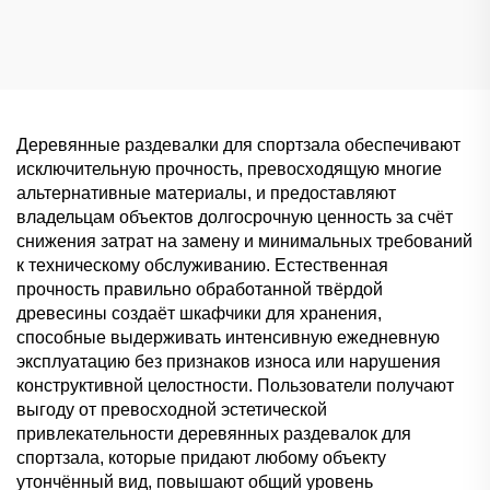
для торговых центров и
HPL для элитных фитнес-
больниц, прочное
клубов и спа-салонов,
коммерческое хранилище
влагонепроницаемое
раздельное хранение
Деревянные раздевалки для спортзала обеспечивают
исключительную прочность, превосходящую многие
альтернативные материалы, и предоставляют
владельцам объектов долгосрочную ценность за счёт
снижения затрат на замену и минимальных требований
к техническому обслуживанию. Естественная
прочность правильно обработанной твёрдой
древесины создаёт шкафчики для хранения,
способные выдерживать интенсивную ежедневную
эксплуатацию без признаков износа или нарушения
конструктивной целостности. Пользователи получают
выгоду от превосходной эстетической
привлекательности деревянных раздевалок для
спортзала, которые придают любому объекту
утончённый вид, повышают общий уровень