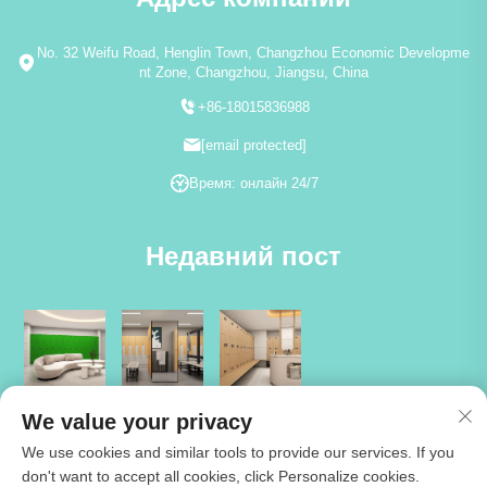
No. 32 Weifu Road, Henglin Town, Changzhou Economic Developme
nt Zone, Changzhou, Jiangsu, China
+86-18015836988
[email protected]
Время: онлайн 24/7
Недавний пост
We value your privacy
We use cookies and similar tools to provide our services. If you
don't want to accept all cookies, click Personalize cookies.