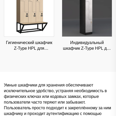
Гигиенический шкафчик
Индивидуальный
Z-Type HPL для
шкафчик Z-Type HPL для
премиальных больниц и
люксовых торговых
медицинских центров,
центров и офисов,
решение для
высокоэстетичное
классифицированного
решение для
хранения
классифицированного
хранения
Умные шкафчики для хранения обеспечивают
исключительное удобство, устраняя необходимость в
физических ключах или кодовых замках, которые
пользователи часто теряют или забывают.
Пользователь просто подходит к закреплённому за ним
шкафчику и проходит аутентификацию с помощью