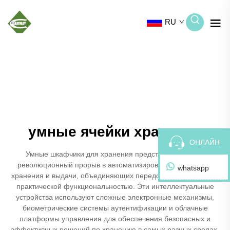
RU
умные ячейки хранения
ОНЛАЙН
Умные шкафчики для хранения представляют собой
революционный прорыв в автоматизированных системах
whatsapp
хранения и выдачи, объединяющих передовые технологии с
практической функциональностью. Эти интеллектуальные
устройства используют сложные электронные механизмы,
биометрические системы аутентификации и облачные
платформы управления для обеспечения безопасных и
эффективных решений по хранению в самых разных средах.