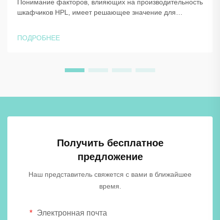
Понимание факторов, влияющих на производительность
шкафчиков HPL, имеет решающее значение для
управляющих объектами и архитекторов, стремящихся к
долговечным и надежным решениям для хранения.
ПОДРОБНЕЕ
Технология высоконапорного ламината обеспечивает
исключительную стойкость к влаге, ударам и
ежедневному износу, б...
Получить бесплатное
предложение
Наш представитель свяжется с вами в ближайшее
время.
Электронная почта