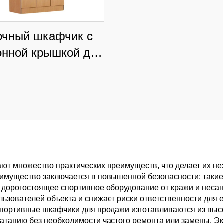
очный шкафчик с
онной крышкой для
ол и розничных
магазинов,
пылезащитное
ерческое хранение
настраиваемыми
углами
ют множество практических преимуществ, что делает их н
еимущество заключается в повышенной безопасности: так
 дорогостоящее спортивное оборудование от кражи и неса
льзователей объекта и снижает риски ответственности для 
спортивные шкафчики для продажи изготавливаются из выс
тацию без необходимости частого ремонта или замены. Э