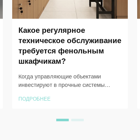
Какое регулярное
техническое обслуживание
требуется фенольным
шкафчикам?
Когда управляющие объектами
инвестируют в прочные системы
хранения, понимание требований к
ПОДРОБНЕЕ
техническому обслуживанию
становится необходимым для защиты
этих инвестиций и обеспечения
долгосрочной надёжной работы.
Фенольные шкафчики всё чаще