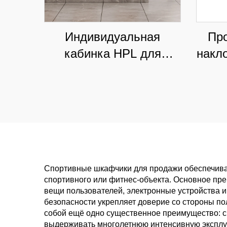
Индивидуальная
Пр
кабинка HPL для
накл
фитнес-центров и школ,
шк
влагостойкая
коммерческая
перегородка
комм
с 
Спортивные шкафчики для продажи обеспечива
спортивного или фитнес-объекта. Основное пр
вещи пользователей, электронные устройства и
безопасности укрепляет доверие со стороны по
собой ещё одно существенное преимущество: 
выдерживать многолетнюю интенсивную эксплуа