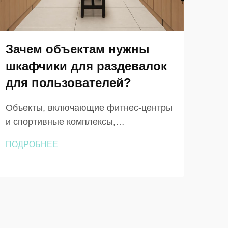
Зачем объектам нужны
Ка
шкафчики для раздевалок
бе
для пользователей?
ва
шк
Объекты, включающие фитнес-центры
и спортивные комплексы,
Выб
корпоративные офисы и
ваше
ПОДРОБНЕЕ
образовательные учреждения,
рамк
ПОД
сталкиваются с общей проблемой:
Неза
обеспечением безопасного,
фитн
организованного и гигиеничного
кор
хранения личных вещей
рек
пользователей во время их
вст