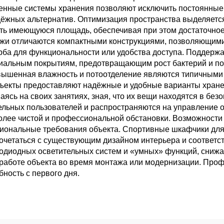
енные системы хранения позволяют исключить постоянные
дёжных альтернатив. Оптимизация пространства выделяет
ь имеющуюся площадь, обеспечивая при этом достаточное
и отличаются компактными конструкциями, позволяющими
ба для функциональности или удобства доступа. Поддержа
риальным покрытиям, предотвращающим рост бактерий и по
овышенная влажность и потоотделение являются типичными
 объекты предоставляют надёжные и удобные варианты хран
ясь на своих занятиях, зная, что их вещи находятся в без
ельных пользователей и распространяются на управление 
более чистой и профессиональной обстановки. Возможност
циональные требования объекта. Спортивные шкафчики для
сочетаться с существующим дизайном интерьера и соответс
одиодных осветительных систем и «умных» функций, сниж
работе объекта во время монтажа или модернизации. Проф
ность с первого дня.