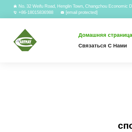
No. 32 Weifu Road, Henglin Town, Changzhou Economic D
+86-18015836988
[email protected]
Домашняя страниц
Связаться С Нами
сп