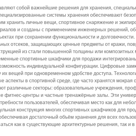
вляют собой важнейшие решения для хранения, специальн
 специализированные системы хранения обеспечивают безоп
 им хранить личные вещи, спортивное снаряжение и экипи
ериалов и созданы с применением инженерных решений, об
ъектах при сохранении функциональности и долговечности.
ьных отсеков, защищающих ценные предметы от кражи, пов
трукцией из стали повышенной толщины или композитных ма
ременные спортивные шкафчики для продажи интегрированы
озможность индивидуальной конфигурации. Цифровые замк
 их вещей при одновременном удобстве доступа. Технолог
е аспекты в спортивной среде, где часто хранятся мокрая
ют различные секторы: образовательные учреждения, про
ые фитнес-центры и частные тренажёрные залы. Эти унив
требности пользователей, обеспечивая место как для небол
дульная конструкция многих спортивных шкафчиков для пр
обеспечивая достаточный объём хранения для всех пользова
аться как в существующие архитектурные решения, так и в 