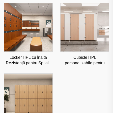
Locker HPL cu Înaltă
Cubicle HPL
Rezistență pentru Spitale
personalizabile pentru
și Săli de Sport, Soluție de
centre de fitness și școli,
Depozitare Comercială
partiție comercială
Rezistentă la Umiditate
impermeabilă la umiditate