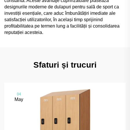
constantă. Aceste avantaje cuprinzătoare plasează
designurile moderne de dulapuri pentru sală de sport ca
investiții esențiale, care aduc îmbunătățiri imediate ale
satisfacției utilizatorilor, în același timp sprijinind
profitabilitatea pe termen lung a facilității și consolidarea
reputației acesteia.
Sfaturi și trucuri
04
May