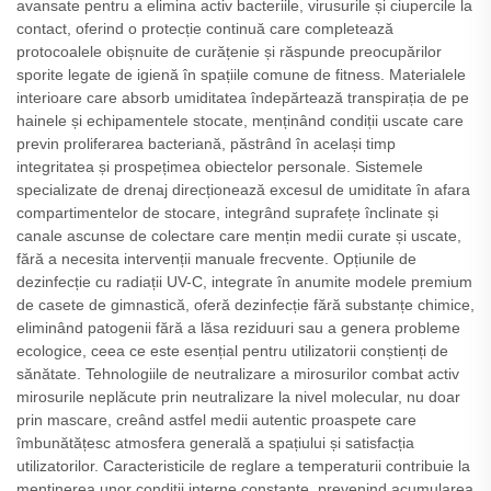
avansate pentru a elimina activ bacteriile, virusurile și ciupercile la
contact, oferind o protecție continuă care completează
protocoalele obișnuite de curățenie și răspunde preocupărilor
sporite legate de igienă în spațiile comune de fitness. Materialele
interioare care absorb umiditatea îndepărtează transpirația de pe
hainele și echipamentele stocate, menținând condiții uscate care
previn proliferarea bacteriană, păstrând în același timp
integritatea și prospețimea obiectelor personale. Sistemele
specializate de drenaj direcționează excesul de umiditate în afara
compartimentelor de stocare, integrând suprafețe înclinate și
canale ascunse de colectare care mențin medii curate și uscate,
fără a necesita intervenții manuale frecvente. Opțiunile de
dezinfecție cu radiații UV-C, integrate în anumite modele premium
de casete de gimnastică, oferă dezinfecție fără substanțe chimice,
eliminând patogenii fără a lăsa reziduuri sau a genera probleme
ecologice, ceea ce este esențial pentru utilizatorii conștienți de
sănătate. Tehnologiile de neutralizare a mirosurilor combat activ
mirosurile neplăcute prin neutralizare la nivel molecular, nu doar
prin mascare, creând astfel medii autentic proaspete care
îmbunătățesc atmosfera generală a spațiului și satisfacția
utilizatorilor. Caracteristicile de reglare a temperaturii contribuie la
menținerea unor condiții interne constante, prevenind acumularea