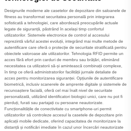
Designurile moderne ale casetelor de depozitare din saloanele de
fitness au transformat securitatea personală prin integrarea
sofisticată a tehnologiei, care abordează preocupările actuale
legate de siguranță, păstrând în același timp confortul
utilizatorilor. Sistemele electronice de control al accesului
reprezintă vârful acestei evoluții, integrând mai multe metode de
autentificare care oferă o protecție de securitate stratificată pentru
obiectele valoroase ale utilizatorilor. Tehnologia RFID permite un
acces fără efort prin carduri de membru sau brățări, eliminând
necesitatea ca utilizatorii să-și amintească combinații complexe,
în timp ce oferă administratorilor facilității jurnale detaliate de
acces pentru monitorizarea siguranței. Opțiunile de autentificare
biometrică, inclusiv scanerele de amprente digitale și sistemele de
recunoaștere facială, oferă cel mai înalt nivel de securitate
personalizată, utilizând identificatori biologici unici, care nu pot fi
pierduți, furati sau partajați cu persoane neautorizate.
Funcționalitățile de conectivitate cu smartphone-uri permit
utilizatorilor să controleze accesul la casetele de depozitare prin
aplicații mobile dedicate, oferind capacitatea de monitorizare la
distanță și notificări imediate în cazul unor încercări neautorizate