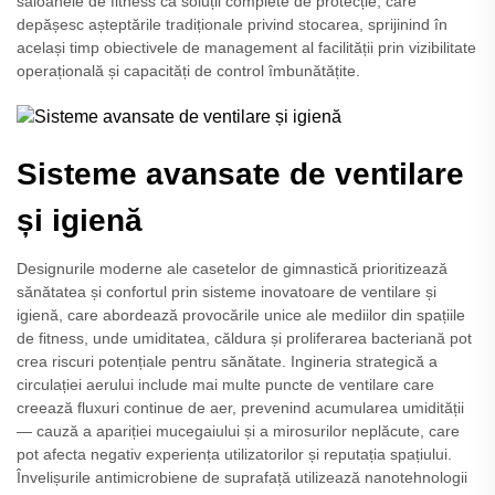
saloanele de fitness ca soluții complete de protecție, care
depășesc așteptările tradiționale privind stocarea, sprijinind în
același timp obiectivele de management al facilității prin vizibilitate
operațională și capacități de control îmbunătățite.
Sisteme avansate de ventilare
și igienă
Designurile moderne ale casetelor de gimnastică prioritizează
sănătatea și confortul prin sisteme inovatoare de ventilare și
igienă, care abordează provocările unice ale mediilor din spațiile
de fitness, unde umiditatea, căldura și proliferarea bacteriană pot
crea riscuri potențiale pentru sănătate. Ingineria strategică a
circulației aerului include mai multe puncte de ventilare care
creează fluxuri continue de aer, prevenind acumularea umidității
— cauză a apariției mucegaiului și a mirosurilor neplăcute, care
pot afecta negativ experiența utilizatorilor și reputația spațiului.
Învelișurile antimicrobiene de suprafață utilizează nanotehnologii