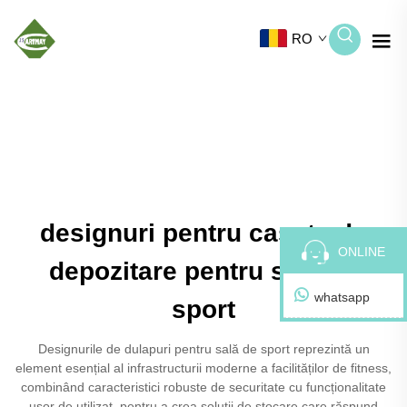
RO
designuri pentru casete de
ONLINE
depozitare pentru sală de
whatsapp
sport
Designurile de dulapuri pentru sală de sport reprezintă un
element esențial al infrastructurii moderne a facilităților de fitness,
combinând caracteristici robuste de securitate cu funcționalitate
ușor de utilizat, pentru a crea soluții de stocare care răspund