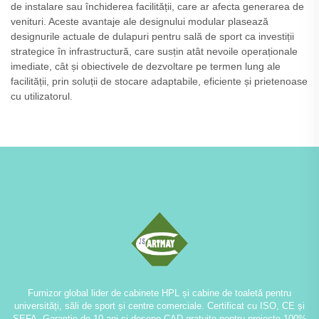
de instalare sau închiderea facilității, care ar afecta generarea de
venituri. Aceste avantaje ale designului modular plasează
designurile actuale de dulapuri pentru sală de sport ca investiții
strategice în infrastructură, care susțin atât nevoile operaționale
imediate, cât și obiectivele de dezvoltare pe termen lung ale
facilității, prin soluții de stocare adaptabile, eficiente și prietenoase
cu utilizatorul.
Furnizor global lider de cabinete HPL și cabine de toaletă pentru
universități, săli de sport și centre comerciale. Certificat cu ISO, CE și
SEFA. Garanție de 10 ani și desene CAD gratuite pentru proiecte 100%