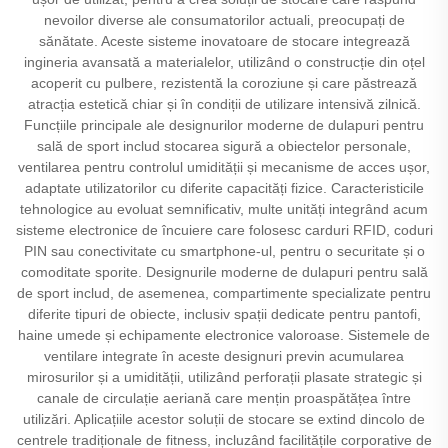
nevoilor diverse ale consumatorilor actuali, preocupați de
sănătate. Aceste sisteme inovatoare de stocare integrează
ingineria avansată a materialelor, utilizând o construcție din oțel
acoperit cu pulbere, rezistentă la coroziune și care păstrează
atracția estetică chiar și în condiții de utilizare intensivă zilnică.
Funcțiile principale ale designurilor moderne de dulapuri pentru
sală de sport includ stocarea sigură a obiectelor personale,
ventilarea pentru controlul umidității și mecanisme de acces ușor,
adaptate utilizatorilor cu diferite capacități fizice. Caracteristicile
tehnologice au evoluat semnificativ, multe unități integrând acum
sisteme electronice de încuiere care folosesc carduri RFID, coduri
PIN sau conectivitate cu smartphone-ul, pentru o securitate și o
comoditate sporite. Designurile moderne de dulapuri pentru sală
de sport includ, de asemenea, compartimente specializate pentru
diferite tipuri de obiecte, inclusiv spații dedicate pentru pantofi,
haine umede și echipamente electronice valoroase. Sistemele de
ventilare integrate în aceste designuri previn acumularea
mirosurilor și a umidității, utilizând perforații plasate strategic și
canale de circulație aeriană care mențin proaspătățea între
utilizări. Aplicațiile acestor soluții de stocare se extind dincolo de
centrele tradiționale de fitness, incluzând facilitățile corporative de