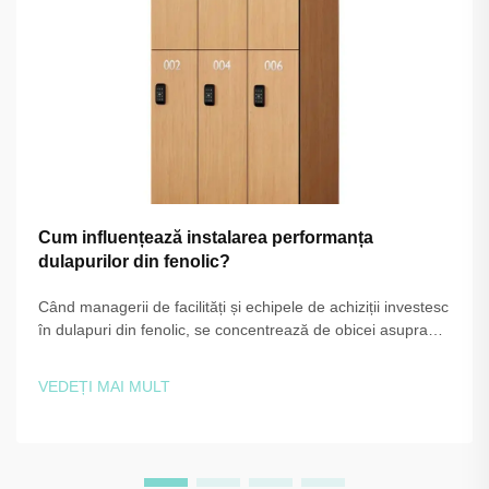
Cum influențează instalarea performanța
dulapurilor din fenolic?
Când managerii de facilități și echipele de achiziții investesc
în dulapuri din fenolic, se concentrează de obicei asupra
calității materialelor, grosimii panourilor și acoperirii
garanției. Ceea ce atrage adesea mult mai puțină atenție
VEDEȚI MAI MULT
este procesul de instalare în sine — și acest lucru ov...