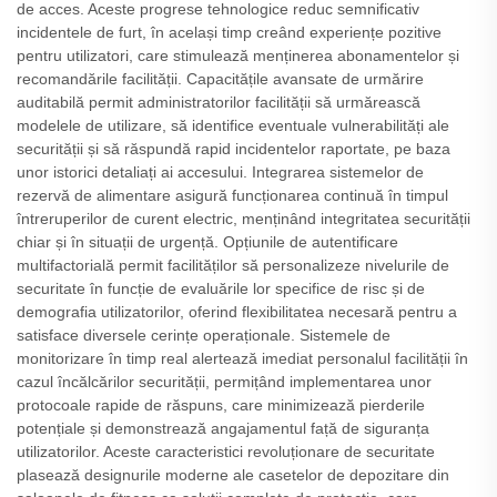
de acces. Aceste progrese tehnologice reduc semnificativ
incidentele de furt, în același timp creând experiențe pozitive
pentru utilizatori, care stimulează menținerea abonamentelor și
recomandările facilității. Capacitățile avansate de urmărire
auditabilă permit administratorilor facilității să urmărească
modelele de utilizare, să identifice eventuale vulnerabilități ale
securității și să răspundă rapid incidentelor raportate, pe baza
unor istorici detaliați ai accesului. Integrarea sistemelor de
rezervă de alimentare asigură funcționarea continuă în timpul
întreruperilor de curent electric, menținând integritatea securității
chiar și în situații de urgență. Opțiunile de autentificare
multifactorială permit facilităților să personalizeze nivelurile de
securitate în funcție de evaluările lor specifice de risc și de
demografia utilizatorilor, oferind flexibilitatea necesară pentru a
satisface diversele cerințe operaționale. Sistemele de
monitorizare în timp real alertează imediat personalul facilității în
cazul încălcărilor securității, permițând implementarea unor
protocoale rapide de răspuns, care minimizează pierderile
potențiale și demonstrează angajamentul față de siguranța
utilizatorilor. Aceste caracteristici revoluționare de securitate
plasează designurile moderne ale casetelor de depozitare din