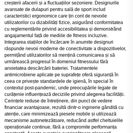
creșterii afacerii și a fluctuațiilor sezoniere. Designurile
avansate de dulapuri pentru sală de sport includ
caracteristici ergonomice care țin cont de nevoile
utilizatorilor cu dizabilități fizice, asigurând conformitatea
cu reglementările privind accesibilitatea și demonstrând
angajamentul față de mediile de fitness incluzive.
Integrarea stațiilor de încărcare în anumite designuri
răspunde nevoii moderne de conectivitate a dispozitivelor,
permițând utilizatorilor să mențină comunicarea și să
urmărească progresul în domeniul fitnessului fără
anxietatea descărcării bateriei. Tratamentele
antimicrobiene aplicate pe suprafețe oferă siguranță în
ceea ce privește standardele de igienă, în special în
contextul post-pandemic, unde preocupările legate de
curățenie influențează deciziile privind alegerea facilității.
Cerințele reduse de întreținere, din punct de vedere
financiar avantajoase, rezultă dintr-o inginerie gândită cu
atenție, care minimizează piesele mobile și utilizează
mecanisme autonetezătoare, reducând astfel cheltuielile
operaționale continue, fără a compromite performanța