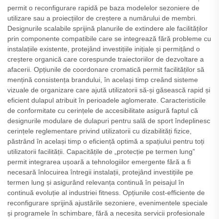
permit o reconfigurare rapidă pe baza modelelor sezoniere de
utilizare sau a proiecțiilor de creștere a numărului de membri.
Designurile scalabile sprijină planurile de extindere ale facilităților
prin componente compatibile care se integrează fără probleme cu
instalațiile existente, protejând investițiile inițiale și permițând o
creștere organică care corespunde traiectoriilor de dezvoltare a
afacerii. Opțiunile de coordonare cromatică permit facilităților să
mențină consistența brandului, în același timp creând sisteme
vizuale de organizare care ajută utilizatorii să-și găsească rapid și
eficient dulapul atribuit în perioadele aglomerate. Caracteristicile
de conformitate cu cerințele de accesibilitate asigură faptul că
designurile modulare de dulapuri pentru sală de sport îndeplinesc
cerințele reglementare privind utilizatorii cu dizabilități fizice,
păstrând în același timp o eficiență optimă a spațiului pentru toți
utilizatorii facilității. Capacitățile de „protecție pe termen lung”
permit integrarea ușoară a tehnologiilor emergente fără a fi
necesară înlocuirea întregii instalații, protejând investițiile pe
termen lung și asigurând relevanța continuă în peisajul în
continuă evoluție al industriei fitness. Opțiunile cost-efficiente de
reconfigurare sprijină ajustările sezoniere, evenimentele speciale
și programele în schimbare, fără a necesita servicii profesionale