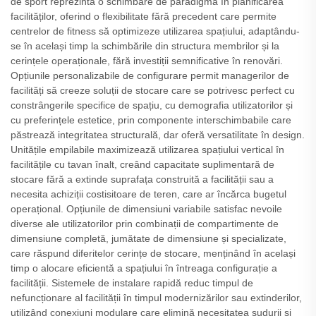
de sport reprezintă o schimbare de paradigmă în planificarea
facilităților, oferind o flexibilitate fără precedent care permite
centrelor de fitness să optimizeze utilizarea spațiului, adaptându-
se în același timp la schimbările din structura membrilor și la
cerințele operaționale, fără investiții semnificative în renovări.
Opțiunile personalizabile de configurare permit managerilor de
facilități să creeze soluții de stocare care se potrivesc perfect cu
constrângerile specifice de spațiu, cu demografia utilizatorilor și
cu preferințele estetice, prin componente interschimbabile care
păstrează integritatea structurală, dar oferă versatilitate în design.
Unitățile empilabile maximizează utilizarea spațiului vertical în
facilitățile cu tavan înalt, creând capacitate suplimentară de
stocare fără a extinde suprafața construită a facilității sau a
necesita achiziții costisitoare de teren, care ar încărca bugetul
operațional. Opțiunile de dimensiuni variabile satisfac nevoile
diverse ale utilizatorilor prin combinații de compartimente de
dimensiune completă, jumătate de dimensiune și specializate,
care răspund diferitelor cerințe de stocare, menținând în același
timp o alocare eficientă a spațiului în întreaga configurație a
facilității. Sistemele de instalare rapidă reduc timpul de
nefuncționare al facilității în timpul modernizărilor sau extinderilor,
utilizând conexiuni modulare care elimină necesitatea sudurii și