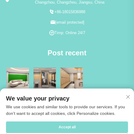
Changzhou, Changzhou, Jiangsu, China
+86-18015836988
[email protected]
Timp: Online 24/7
Post recent
We value your privacy
We use cookies and similar tools to provide our services. If you
don't want to accept all cookies, click Personalize cookies.
Copyright © 2026 Jiangsu Cartmay Industrial Co.,Ltd. Toate drepturile
Accept all
rezervate -
Politica de confidențialitate