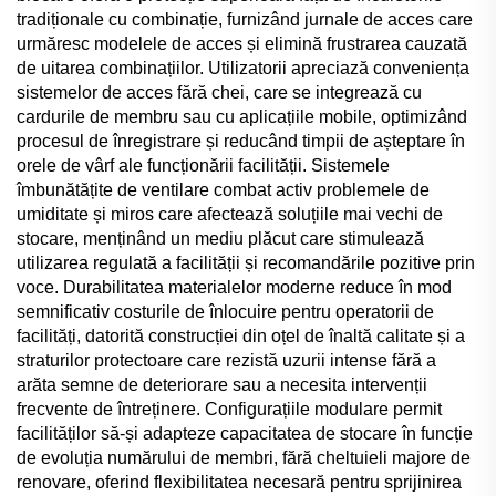
tradiționale cu combinație, furnizând jurnale de acces care
urmăresc modelele de acces și elimină frustrarea cauzată
de uitarea combinațiilor. Utilizatorii apreciază conveniența
sistemelor de acces fără chei, care se integrează cu
cardurile de membru sau cu aplicațiile mobile, optimizând
procesul de înregistrare și reducând timpii de așteptare în
orele de vârf ale funcționării facilității. Sistemele
îmbunătățite de ventilare combat activ problemele de
umiditate și miros care afectează soluțiile mai vechi de
stocare, menținând un mediu plăcut care stimulează
utilizarea regulată a facilității și recomandările pozitive prin
voce. Durabilitatea materialelor moderne reduce în mod
semnificativ costurile de înlocuire pentru operatorii de
facilități, datorită construcției din oțel de înaltă calitate și a
straturilor protectoare care rezistă uzurii intense fără a
arăta semne de deteriorare sau a necesita intervenții
frecvente de întreținere. Configurațiile modulare permit
facilităților să-și adapteze capacitatea de stocare în funcție
de evoluția numărului de membri, fără cheltuieli majore de
renovare, oferind flexibilitatea necesară pentru sprijinirea