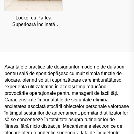
Locker cu Partea
Superioară Înclinată
Personalizabil pentru
Birouri și Săli de Sport,
Depozitare Comercială
Rezistentă la Umiditate
Avantajele practice ale designurilor moderne de dulapuri
pentru sală de sport depășesc cu mult simpla funcție de
stocare, oferind soluții cuprinzătoare care îmbunătățesc
experiența utilizatorilor, în același timp reducând
provocările operaționale pentru managerii de facilități.
Caracteristicile îmbunătățite de securitate elimină
anxietatea asociată stocării obiectelor personale valoroase
în timpul sesiunilor de antrenament, permițând utilizatorilor
să se concentreze în totalitate asupra rutinelor lor de
fitness, fără nicio distracție. Mecanismele electronice de
blocare oferă o protecție superioară față de încuietorile