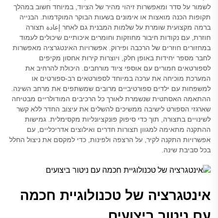
לשמור על סדר ומאפשרות זיהוי מהיר של הציוד, במיוחד חשוב במהלך
תקופות הכנה מואצות או אימונים בשעות הבוקר המוקדמות. הבנייה
ברמה מקצועית שומרת על שלמות המבנית גם לאחר إعادة תצורה
חוזרת, עם נקודות חיבור מחוזקות וחומרים איכותיים שיכולים לעמוד
במחזורים חוזרים של הרכבה ופירוק. אפשרויות האינטגרציה מאפשרות
לחבר מספר יחידות באופן חלק, ויוצרות קירות אחסון מקיפים
לספורטאים חמורים עם אוספי ציוד מורחבים. היכולת להרחיב את
המערכת מוכיחה את ערכה במיוחד לספורטאים רב-ספורטים או
למשפחות עם ילדים ספורטיביים מרובים שמשתפים את מרחב השינה.
ההתאמה האסתטית שנשמרת לאורך כל הרכיבים המודולריים מבטיחה
שארגזי הספורט לישיבה ממשיכים להשלים את עיצוב החדר ללא קשר
לשינויים בתצורה, תוך כדי סיפוק פונקציונליות מקסימלית. גמישות
ההתקנה מתאימה למגוון תצורות חדרים ואילוצים אדריכליים, עם
אפשרויות התקנה לקיר, על הרצפה ולפינות, כדי למקסם את ניצול החלל
בכל סביבת שינה.
אינטגרציה של טכנולוגיית חכמה
עם ניטור ביצועים