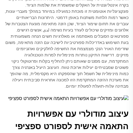
בקרה אינטליגנטית על האקלים שמשמרת את שלמות הציוד.
פונקציונליות אוטומטית זו מוכחת כמועילה במיוחד במהלך מעברי עונות,
כאשר רמות הלחות משתנות באופן דרמטי. היתרונות הבריאותיים
עוברים את תחום שימור הציוד, שכן הזנה מתאימה מונעת הצטברות של
אלרגנים ומזיקים שיכולים לעורר בעיות נשימה لدى אנשים רגישים.
ספורטאים הסובלים מאסתמה או מאלרגיות חשים הנחה משמעותית
בעת השימוש באדריכלות ספורטיביות לישיבה עם הזנה מתאימה, משום
שזרימת האויר הנקי מצמצמת את החשיפה לחלקיקים וארגניזמים
מזיקים. דרישות התיקון נותרות מינימליות למרות הטכנולוגיה
המתקדמת, עם מסננים שאותם ניתן להחליף בקלות ופרוטוקולי ניקוי
פשוטים שמבטיחים יעילות ארוכת טווח. העיצוב היעיל באנרגיה צורך
כמות מינימלית של חשמל תוך שהספקתו היא מקסימלית, מה שהופך
את מערכת ההזנה המתקדמת הזו למכונה אחראית סביבתית ויעילה
מבחינה עלות-תועלת לפעולת יומיום.
עיצוב מודולרי עם אפשרויות
התאמה אישית לספורט ספציפי