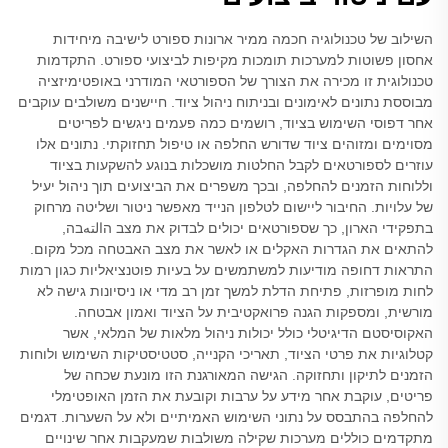
השילוב של טכנולוגיה חכמה ממיר ארונות ספורט לישיבה מיחידות
אחסון פשוטות למערכות תומכות מקיפות לביצועי ספורט. התקדמות
טכנולוגית זו מכירה את הצורך של הספורטאי המודרני באופטימיזציה
מבוססת נתונים לאימונים ובניתוח ניהול ציוד. חיישנים משולבים עוקבים
אחר דפוסי השימוש בציוד, רושמים כמה פעמים ניגשים לפריטים
מסוימים ומזוהים ציוד שדורש החלפה או טיפול תחזוקתי. נתונים אלו
עוזרים לספורטאים לקבל החלטות מושכלות בנוגע להשקעות בציוד
וללוחות הזמנים להחלפה, ובכך משפרים את הביצועים תוך ניהול יעיל
של עלויות. החיבור ליישום לטלפון הנייד מאפשר ניטור ושליטה מרחוק
בתפקידי הארון, כך שספורטאים יכולים לבדוק את מצב הالتهבה,
להתאים את הגדרות האקלים או לאשר את מצב האבטחה מכל מקום.
התראות דחופה מודיעות למשתמשים על בעיות פוטנציאליות כגון רמות
לחות מופרזות, פתיחת הדלת למשך זמן רב מדי או ניסיונות גישה לא
מורשית, ומספקות הגנה פרואקטיבית על הציוד ואמון אבטחה.
האקוסיסטם הדיגיטלי כולל יכולות ניהול מלאות של המלאי, אשר
קטלוגיות את פרטי הציוד, תאריכי הקנייה, סטטיסטיקות השימוש ולוחות
הזמנים לתיקון ותחזוקה. הגישה המאורגנת הזו מונעת שכחה של
פריטים, עוקבת אחר מידע על ערבות וקובעת את הזמן האופטימלי
להחלפה בהתבסס על נתוני השימוש האמיתיים ולא על השערות. דגמים
מתקדמים כוללים מערכות שקילה משולבות שמעקבות אחר שינויים