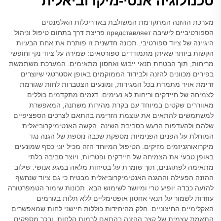
טכנולוגיה אנטי-מיקרוביאלית
מערכת ההזנה המתקדמת המשולבת באדריכלות האלמנטים
הספורטיביים לישיבה представляет פריצת דרך בתחום טיפול וניהול
היגיינה של ציוד ספורטיבי. תכונה חדשנית זו פותרת את אחת הבעיות
הקשות ביותר שאיתן מתמודדים ספורטאים: שמירה על ציוד נקי וחופשי
מריחות, תוך הבטחת תנאי ייבוש ואחסון מתאימים. המערכת משתמשת
בפירים מכוונים להזנה ולבידוד הממוקמים באופן אסטרטגי שיוצרים
זרימת אויר מתמדת בכל המגירות, ומונעים הצטברות לחות שגורמת
לצמיחה של חיידקים וריחות לא נעימים. דגמים מתקדמים כוללים
מאווררים שקטים במיוחד עם בקרת מהירות משתנה, המאפשרת
למשתמשים להתאים את עוצמת הזרימה בהתאם לצרכים הספציפיים
שלהם ולהעדפות הרעש בסביבת השינה. הקשה האנטימיקרוביאלית
המוחלת על הפנים הפנימיות מספקת שכבה נוספת של הגנה נגד
מיקרואורגניזמים מזיקים. הטיפול המיוחד הזה מכיל יוני כסף שמונעים
באופן טבעי את הצמיחה של חיידקים ופטריות, ויוצר סביבה בלתי
מתאימה לפתוגנים, תוך שומרת על בטיחות מלאה במגע אנושי. שילוב
ההזנה הפעילה וההגנה האנטימיקרוביאלית מבטיח כי גם ציוד שנחשף
להזעה כבדה יופיע טרי ומיושר לשימוש הבא. תכונות שימור הטמפרטורה
עוזרות לשמור על תנאי אחסון אופטימליים ללא תלות בגורמים
האקלימיים החיצוניים. חלק מהיחידות כוללות חיישני לחות שמאפשרים
התאמת עצמית של קצב ההזנה בהתאם לרמות הלחות, ובכך מספקים