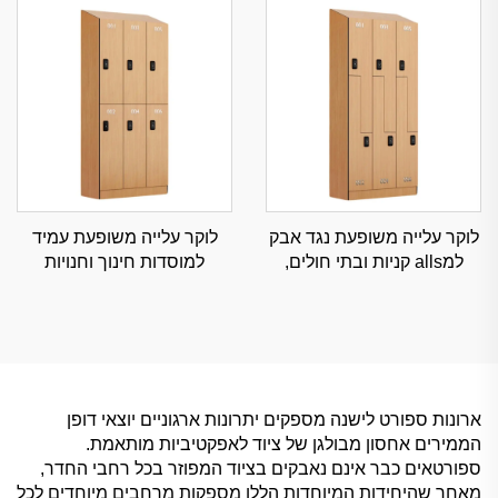
לוקר עלייה משופעת נגד אבק
לוקר עלייה משופעת עמיד
למalls קניות ובתי חולים,
למוסדות חינוך וחנויות
איחסון מסחרי עמיד בדרגת
קמעונאיות, איחסון מסחרי
תעשייה
נגד אבק עם זוויות בהתאמה
ארונות ספורט לישנה מספקים יתרונות ארגוניים יוצאי דופן
הממירים אחסון מבולגן של ציוד לאפקטיביות מותאמת.
ספורטאים כבר אינם נאבקים בציוד המפוזר בכל רחבי החדר,
מאחר שהיחידות המיוחדות הללו מספקות מרחבים מיוחדים לכל