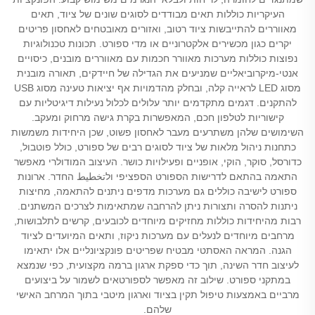
העיקריות כוללות תאים מבודדים לסוגים שונים של ציוד, תאים
מאווררים להתייבשות ציוד רטוב, ואזורים מאובטחים לאחסון פריטים
יקרים כגון מכשירים אלקטרוניים או מדי ספורט. תכונות טכנולוגיות
נפוצות כוללות מערכות מאוורר חכמות עם מאווררים מובנים, כיסויים
אנטי-מיקרוביאליים שמניעים את הגדילה של חיידקים, תאורה מובנית
מסוג LED לראייה קלה, ובחלק מהדמויות אף יציאות טעינה מסוג USB
להתקנים. דגמים מתקדמים יותר עלולים לכלול נעילות דיגיטליות עם
קישוריות לטלפון חכם, המאפשרות בקרת גישה מרחוק ומעקב.
השימושים שלהן משתרעים מעבר לאחסון פשוט, שכן היחידות משמשות
כתחנות ניהול מלאות של ציוד לסוגים רבים של ספורט, כולל פוטבול,
כדורסל, סוקר, הוקי, אופניים ופעילויות כושר. העיצוב המודולרי מאפשר
התאמה בהתאם לדרישות הספורט הספציפי ולتخطيط החדר. ארונות
ספורט לישיבה כוללים גם מערכות מדפים ניתנים להתאמה, מחיצות
ניתנות להסרה ותצורות ניתן להרחבה שמתאימות לצרכים המשתנים.
רבות מהיחידות כוללות מחזיקים מיוחדים לכובעים, קרשים לתלבושות,
מרחבים מיוחדים לנעלים עם מערכות ניקוז, ותאים המיועדים לציוד
הגנה. המראה האסתטי מבטיח שפריטים פונקציונליים אלו יתאימו
לעיצוב חדר השינה, תוך כדי ספקת ארגון ברמה מקצועית, כפי שנמצא
במתקני ספורט. שילוב זה מאפשר לספורטאים לשמור על ביצועים
מרביים באמצעות טיפול תקין בציוד וארגון מיטבי בתוך המרחב האישי
שלהם.