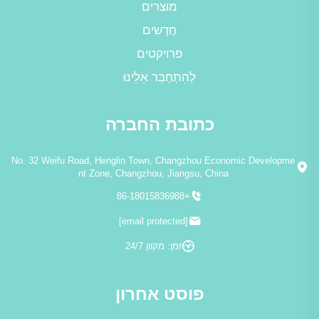
מוצרים
חֲדָשִים
פרויקטים
לְהִתְחַבֵּר אֵלֵינוּ
כתובת החברה
No. 32 Weifu Road, Henglin Town, Changzhou Economic Developme
nt Zone, Changzhou, Jiangsu, China
+86-18015836988
[email protected]
זמן: מקוון 24/7
פוסט אחרון