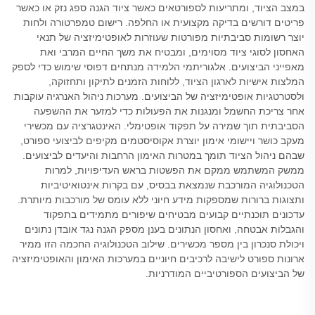
במצב הציוד, ומתריעות לספורטאים כאשר ציוד הגנה ספג נזק או כאשר
פריטים דורשים בדיקה מקצועית או החלפה. רישום טמפרטורה ולחות
יוצר רשומות סביבתיות מפורטות שעוזרות לאופטימיזציה של תנאי
האחסון לסוגי ציוד מסוימים, ומבטיח את משך החיים המרבי ואת
מאפייני הביצועים. אלגוריתמי הלמידה מנתחים דפוסי שימוש כדי לספק
המלצות אישיות לארגון הציוד, ללוחות הזמנים לתיקון ותחזוקה,
ולסטרטגיות אופטימיזציה של הביצועים. מערכות ניהול האנרגיה עוקבות
אחר צריכת החשמל ומנגנות את הפעולות כדי למזער את ההשפעה
הסביבתית תוך שמירה על תפקוד אופטימלי. האינטגרציה עם מכשירי
מעקב כושר ויישומי אימון יוצרת אקוסיסטמים מקיפים לביצועי ספורט,
שבהם ניהול הציוד תומך במטרות האימון הרחבות והיעדים לביצועים.
ממשק המשתמש ממקם את הפשטות בראש העדיפויות, למרות
הטכנולוגיה המורכבת שנמצאת בבסיס, עם בקרות אינטואיטיביות
ותצוגות ברורות שמספקות מידע חיוני ללא עומס של מורכבות מיותרת.
עדכונים תוכנתיים קבועים מבטיחים שיפורים מתמידים בתפקוד
והגבלות אבטחה, ואחסון הנתונים בענן מספק הגנה נגד אובדן נתונים
ויכולת סנכרון בין מספר מכשירים. שילוב הטכנולוגיה החכמה הזו ממיר
ארונות ספורט לישיבה לרכיבים חיוניים במערכות האימון והאופטימיזציה
של הביצועים הספורטיביים המודרניות.