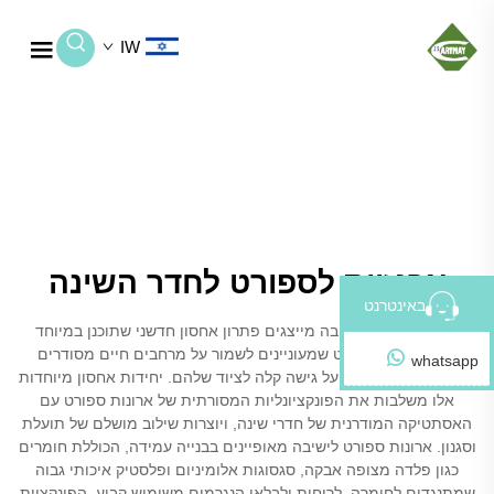
IW
ארגזיות לספורט לחדר השינה
באינטרנט
ארונות ספורט לישיבה מייצגים פתרון אחסון חדשני שתוכנן במיוחד
למתחנפים לספורט שמעוניינים לשמור על מרחבים חיים מסודרים
whatsapp
וنظיפים, תוך שמירה על גישה קלה לציוד שלהם. יחידות אחסון מיוחדות
אלו משלבות את הפונקציונליות המסורתית של ארונות ספורט עם
האסתטיקה המודרנית של חדרי שינה, ויוצרות שילוב מושלם של תועלת
וסגנון. ארונות ספורט לישיבה מאופיינים בבנייה עמידה, הכוללת חומרים
כגון פלדה מצופה אבקה, סגסוגות אלומיניום ופלסטיק איכותי גבוה
שמתנגדים לחומרה, לריחות ולבלאי הנגרמים משימוש קבוע. הפונקציות