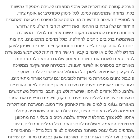
הארכיטקטורה המודולרית של ארגזי הספורט לישיבה מספקת גמישות
בלתי מזוהה שמתאימה כמעט לכל עיסוק ספורטיבי או אוסף ציוד.
פילוסופיית העיצוב החדשנית הזו מזהה שכול ספורט מציג את האתגרים
הייחודיים שלו בתחום האחסון ואת דרישות הציוד שלו, מה שדורש
פתרונות ניתנים להתאמה במקום גישות אחידות-לכולם. המערכת
משתמשת ברכיבים ניתנים להחלפה, כולל מדפים מתכווננים, מחיצות
ניתנות להסרה, קרני תלייה מיוחדות ומחזיקי ציוד ייעודיים שניתן לארגן
מחדש ללא כלים או שינויים קבע. הגישה הידידותית למשתמש מאפשרת
לספורטאים לשנות את תצורת האחסון שלהם בהתאם להתפתחות
מעורבותם בספורט או לשינוי העונות, ומבטיחה שההשקעה ממשיכה
לספק ערך אופטימלי לאורך כל המסלול הספורטיבי שלהם. שחקני
פוטבול נהנים ממגירות מיועדות לכובעים עם ערוצי אוורור מתאימים,
בעוד שרוכבי אופניים מעריכים מערכות ארגון ייחודיות לציוד האופניים
שלהם, כולל אזורים לאחסון שרשרת ולשומן. חובבי כדורסל משתמשים
במגירות ייעודיות לנעלים עם מערכות ניקוז, וצלמים מפיקים את המרב
מאזורים مقاומים למים שנועדו לאחסון ציוד רטוב. המערכת המודולרית
מתאימה לעליה באוספי הציוד, עם יכולת הרחבה שמוסיפה קיבולת
אחסון ללא צורך בהחלפת יחידה שלמה. רכיבים בעלי גובה מתכוונן
מבטיחים התאמה מושלמת לספורטאים בכל הגילים והגדלים, בעוד
שמדפים בעלי עומק משתנה מתאימים לציוד מכל גודל – מהאביזרים
הקטנים ועד לציוד הגנתי נפיח. מערכות ארגון בצבעים מקודדים עוזרות