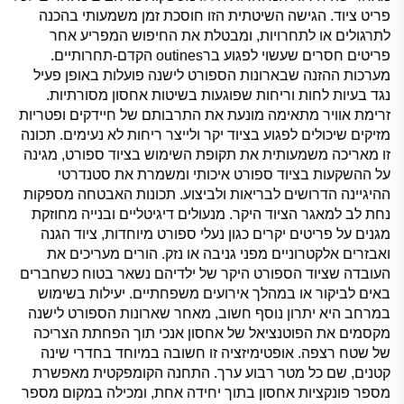
פריט ציוד. הגישה השיטתית הזו חוסכת זמן משמעותי בהכנה
לתרגולים או לתחרויות, ומבטלת את החיפוש המפריע אחר
פריטים חסרים שעשוי לפגוע ברoutines הקדם-תחרותיים.
מערכות ההזנה שבארונות הספורט לישנה פועלות באופן פעיל
נגד בעיות לחות וריחות שפוגעות בשיטות אחסון מסורתיות.
זרימת אוויר מתאימה מונעת את התרבותם של חיידקים ופטריות
מזיקים שיכולים לפגוע בציוד יקר ולייצר ריחות לא נעימים. תכונה
זו מאריכה משמעותית את תקופת השימוש בציוד ספורט, מגינה
על ההשקעות בציוד ספורט איכותי ומשמרת את סטנדרטי
ההיגיינה הדרושים לבריאות ולביצוע. תכונות האבטחה מספקות
נחת לב למאגר הציוד היקר. מנעולים דיגיטליים ובנייה מחוזקת
מגנים על פריטים יקרים כגון נעלי ספורט מיוחדות, ציוד הגנה
ואבזרים אלקטרוניים מפני גניבה או נזק. הורים מעריכים את
העובדה שציוד הספורט היקר של ילדיהם נשאר בטוח כשחברים
באים לביקור או במהלך אירועים משפחתיים. יעילות בשימוש
במרחב היא יתרון נוסף חשוב, מאחר שארונות הספורט לישנה
מקסמים את הפוטנציאל של אחסון אנכי תוך הפחתת הצריכה
של שטח רצפה. אופטימיזציה זו חשובה במיוחד בחדרי שינה
קטנים, שם כל מטר רבוע ערך. התחנה הקומפקטית מאפשרת
מספר פונקציות אחסון בתוך יחידה אחת, ומכילה במקום מספר