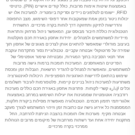
באמצעות שיטות אימות מרובות, כולל קודים אישיים (PIN), כרטיסי
RFID, יישומים לטלפונים ניידים וסריקת ביומטריה. למערכות אלו יש
יכולות ניטור בזמן אמת שמעקובות אחר דפוסי השימוש, מצב התפוסה
והדרישות לתיקון ותחזוקה דרך לוחות בקרה מרכזיים. התשתית
הטכנולוגית כוללת חיבור מבוסס ענן, המאפשר ניהול מרחוק והתראות
מיידיות למשתמשים ולמנהלים. יחידות אחסון באגירת חכם מוקלטות
בעיצוב מודולרי שמאפשר להתאים אותן לצרכים מגוונים של אחסון תוך
שמירה על פרוטוקולי אבטחה עקביים. טכנולוגיית נסור מתקדמת עוקבת
אחר תנאי הסביבה בתוך המגירות, ומבטיחה שימור אופטימלי של
הפריטים המאוחסנים. המערכות תומכות ברמות גישה מרובות
למשתמשים, ומאפשרות למנהלים להגדיר הרשאות, הגבלות זמן ומכסת
שימוש בהתאם לדרישות הארגוניות הספציפיות. היכולות לאינטגרציה
משתרעות למערכות ניהול בניינים קיימות, פלטפורמות לעיבוד תשלומים
וכלים لإدارة קשרי לקוחות. פתרונות אחסון באגירת חכם כוללים מערכות
רזרבציה אוטומטיות שממגינות את יעילות השימוש במרחב באמצעות
אלגוריתמי תזמון חכמים. הטכנולוגיה מאפשרת מסילות ביקורת חלקות,
הממסמנות כל אירוע גישה עם כתובות זמן וזיהוי המשתמש לצורך מעקב
אבטחה מקיף. מערכות אלו תומכות בהצבה הניתנת להרחבה, החל
מתקנות יחידה אחת ועד רשתות מורחבות של מיקומים מרובים הנוהלות
ממרכזי בקרה מרכזיים.