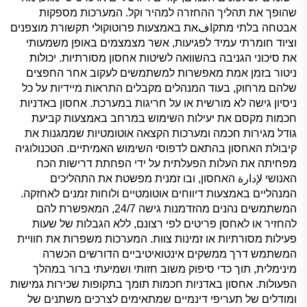
שהופך את תהליך ההחזרה למהיר וקל. המערכות מספקות
אבטחה בלתי מתקافאת באמצעות פרוטוקולי תקשורת מוצפנים
וציוד חומרתי עמיד לפגיעות, אשר מצמצמים באופן משמעותי
את סיכוני הגניבה בהשוואה לשיטות אחסון מסורתיות. יכולות
ניטור בזמן אמת מאפשרות למשתמשים לעקוב אחר החפצים
שלהם מרחוק, בעוד המנהלים מקבלים התראות מיידיות על כל
ניסיון גישה לא מורשית או על חריגות במערכת. אחסון באדניות
חכמות מקסם את יעילות השימוש במרחב באמצעות קביעת
גודל מגירות חכמה ומערכות הקצאה אוטומטיות שממגנות את
קיבולת האחסון בהתאם לדפוסי השימוש האמיתיים. הטכנולוגיה
מפחיתה את העלות הפעלתית על ידי הפחתת דרישות הכח
האנושי لإدارة האחסון, ובו זמנית מפשטת את התהליכים
המנהליים באמצעות דיווחים אוטומטיים ולוחות זמנים לאחזקה.
המשתמשים נהנים מהזדמנות גישה 24/7, המאפשרת להם
להחזיר או לאחסן פריטים לפי רצונם, ללא הגבלות של שעות
פעילות מסורתיות או זמינות צוות. המערכות משפרות את חוויית
המשתמש דרך ממשקים אינטואיטיביים הדורשים הכשרה
מינימלית, תוך כדי סיפוק משוב חזותי ושמיעתי ברור במהלך
הפעולות. אחסון באדניות חכמות תומך בתקופות שכירות גמישות
ומודלים של תעריפי דינמיים שמתאימים לצרכים משתנים של