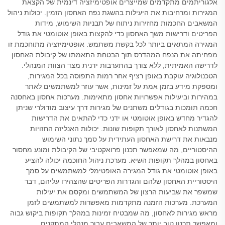
אלגוריתמים מתקדמים שמייצרים אופטימיזציה דינמית של הקצאת
המגירות ומרחיבות את היעילות בהשגת נפח האחסון הזמין. יכולות ניהול
המשאבים החכמות מחזירות ניתוח של תבניות השימוש, מידות
הפריטים ודרישות משך האחסון כדי להקצות באופן אוטומטי את גודל
המגירה המתאים ביותר לכל בקשת משתמש. אופטימיזציה מתוחכמת זו
מפחיתה את הנפח המהדרס תוך הבטחת התאמתו של קיבולת האחסון
לדרישה האמיתית, ללא צורך בהתערבות ידנית מצד הצוות המנהלי.
הטכנולוגיה עוקבת באופן רציף אחר רמות התפוסה בכל המגירות,
ומספקת מידע בזמן אמת על זמינות, אשר עוזר למשתמשים לאתר
במהירות וביעילות אפשרויות אחסון מתאימות. מערכות אחסון באחסנה
חכמה תומכות בגודלים משתנים של מגירות דרך עיצוב מודולרי שניתן
להגדיר מחדש באופן אוטומטי או ידני כדי להתאים את הדרישות
המשתנות לאחסון לאורך תקופות שונות. יכולות האנליזה החזויות
מנבאות את דרישת האחסון העתידית על סמך נתוני השימוש
ההיסטוריים, מה שמאפשר תכנון פרואקטיבי של הקיבולת ומונע מחסור
באחסון במהלך תקופות השיא. מערכת ניהול החוכמה יכולה להציע
באופן אוטומטי את גודל המגירה האופטימלי למשתמשים על סמך
היסטוריית האחסון שלהם והגדרות הפריטים שהצהירו עליהם, דבר
שמשפר את שביעות הרצון של המשתמשים ומקסם את יעילות
המערכת. מערכות הזמנה מתקדמות מאפשרות למשתמשים לזמן
מראש מגירות לאחסון, מה שמבטיח זמינות במהלך תקופות ביקוש גבוה
ומאפשר תכנון טוב יותר של המשאבים עבור מנהלי המתקנים.