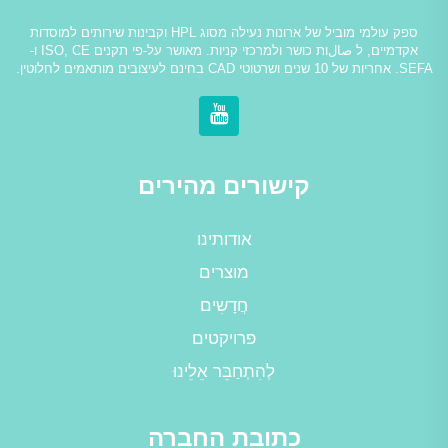
ספק עולמי מוביל של ארונות נעילה מסוג HPL וקבינות שירותים למוסדות
אקדמיים, ל صالות כושר ולמרכזי קניות. מאושר על-פי תקנים ISO, CE ו-
SEFA. אחריות של 10 שנים ושרטוטי CAD בחינם לעיצובים מותאמים לחלוטין.
קישורים מהירים
אודותינו
מוצרים
חֲדָשִים
פרויקטים
לְהִתְחַבֵּר אֵלֵינוּ
כתובת החברה