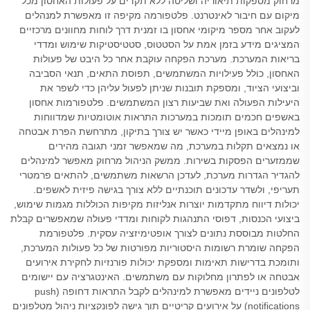
מרחוק מספקות תיאוריה ושליטה ללא תקדים על פעולות האחסון מכל
מיקום עם חיבור לאינטרנט. פלטפורמה מקיפה זו מאפשרת למנהלים
לעקוב אחר מספר מיקומי אחסון בו זמנית דרך לוחות מחוונים מרכזיים
המציגים מידע בזמן אמת על הסטטוס, סטטיסטיקות שימוש ומדדי
בריאות המערכת. מערכת הפקחה עוקבת אחר כל היבט של פעולות
האחסון, כולל פעילויות המשתמשים, תפוסת התאים, תנאי הסביבה
וביצועי הציוד, ומספקת תובנות שניתן לפעול עליהן כדי לשפר את
היעילות הפעולה ואת שביעות רצון המשתמשים. פלטפורמות אחסון
באשפים חכמים תומכות במערכות התראות אוטומטיות שמדווחות
למינהלים באופן מיידי כאשר יש צורך בתיקון, מתרחשת הפרת אבטחה
או נמצאים תקלות במערכת, מה שמאפשר זמני תגובה מהירים
שממזערים הפסקות בשירות. ממשק הניהול מרחוק מאפשר למינהלים
להגדיר הגדרות מערכת, לעדכן הרשאות משתמשים, להתאים פרמטרי
תעריפי, ולשדר עדכונים תוכנתיים ללא צורך בגישה פיזית לאשפים.
יכולות דיווח מתקדמות יוצרות אנליזות מקיפות הכוללות מגמות שימוש,
ביצועי הכנסות, דפוסי התנהגות לקוחות ומדדי פעולה שמאפשרים קבלת
החלטות מבוססת נתונים לצורך אופטימיזציה עסקית. פלטפורמת
הפקחה שומרת רשומות היסטוריות מפורטות של כל פעולות המערכת,
ותומכת בדרישות תאימות ומספקת יכולות פורנזיות לחקירת אירועים
אבטחה או לפתרון מחלוקות עם משתמשים. האינטגרציה עם יישומים
לטלפונים ניידים מאפשרת למינהלים לקבל התראות דחופה (push
notifications) על אירועים קריטיים תוך גישה לפונקציות ניהול מטלפונים