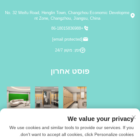
No. 32 Weifu Road, Henglin Town, Changzhou Economic Developme
nt Zone, Changzhou, Jiangsu, China
+86-18015836988
[email protected]
זמן: מקוון 24/7
פוסט אחרון
We value your privacy
We use cookies and similar tools to provide our services. If you
don't want to accept all cookies, click Personalize cookies.