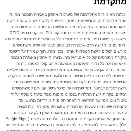
מתקדמת
יכולות האימות המתקדמות של מערכות אחסון באגירת חוכמה מהוות
אחת מתכונותיהן המרשימות ביותר, ומציעות למשתמשים שיטות גישה
מאובטחות מרובות שמבטלות את החולשות הביטחוניות המסורתיות.
מערכת האימות הכוללת תומכת בהזנת קוד PIN, סריקת כרטיס RFID,
גישה דרך יישום נייד ואימות ביומטרי כולל טכנולוגיית זיהוי טביעות אצבע
וזיהוי פנים. הגישה הרב-שכבתית לביטחון מבטיחה שרק משתמשים
מורשים יכולים לגשת למגירות אחסון מסוימות, תוך שמירה על רישומי
ביקורת מפורטים של כל אינטראקציה. מערכות אחסון באגירת חוכמה
מצפינות את כל נתוני האימות באמצעות פרוטוקולי הצפנה ברמת
הצבא, כדי להגן על פרטי המשתמש מפני איומים ציבריים פוטנציאליים
וניסיונות ליירט מידע לא מורשה. הטכנולוגיה מאפשרת למנהלים לקבוע
הרשאות גישה ייחודיות לקבוצות משתמשים שונות, ומאפשרת קודי
גישה זמניים לביקור, תוך שמירה על פרטי גישה קבועים למשתמשים
רגילים. בקרות גישה התלויות בזמן מוסיפות ממד ביטחוני נוסף על ידי
ביטול אוטומטי של ההרשאות לאחר תקופות מוגדרות מראש, כדי
להבטיח שעובדים לשעבר או חברות שפגו תקופתן לא יוכלו לגשת
למגירות האחסון. מערכת האימות מתמזגת באופן חלק עם תשתיות
הביטחון הארגוניות הקיימות, ותומכת ביכולת כניסה אחת (Single Sign-
On) שמאפשרת למשתמשים לגשת לאחסון באמצעות פרטי ההתחברות