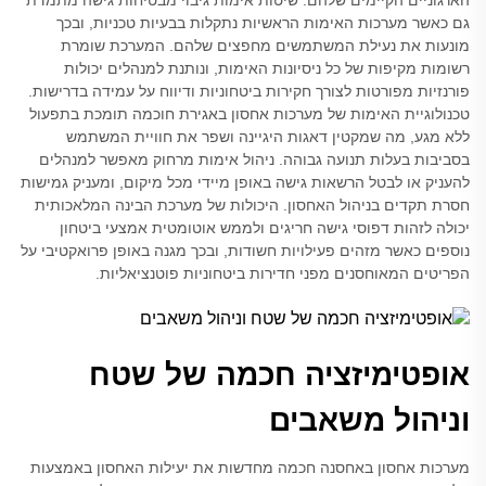
הארגוניים הקיימים שלהם. שיטות אימות גיבוי מבטיחות גישה מתמדת
גם כאשר מערכות האימות הראשיות נתקלות בבעיות טכניות, ובכך
מונעות את נעילת המשתמשים מחפצים שלהם. המערכת שומרת
רשומות מקיפות של כל ניסיונות האימות, ונותנת למנהלים יכולות
פורנזיות מפורטות לצורך חקירות ביטחוניות ודיווח על עמידה בדרישות.
טכנולוגיית האימות של מערכות אחסון באגירת חוכמה תומכת בתפעול
ללא מגע, מה שמקטין דאגות היגיינה ושפר את חוויית המשתמש
בסביבות בעלות תנועה גבוהה. ניהול אימות מרחוק מאפשר למנהלים
להעניק או לבטל הרשאות גישה באופן מיידי מכל מיקום, ומעניק גמישות
חסרת תקדים בניהול האחסון. היכולות של מערכת הבינה המלאכותית
יכולה לזהות דפוסי גישה חריגים ולממש אוטומטית אמצעי ביטחון
נוספים כאשר מזהים פעילויות חשודות, ובכך מגנה באופן פרואקטיבי על
הפריטים המאוחסנים מפני חדירות ביטחוניות פוטנציאליות.
אופטימיזציה חכמה של שטח
וניהול משאבים
מערכות אחסון באחסנה חכמה מחדשות את יעילות האחסון באמצעות