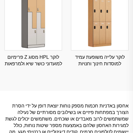
לוקר עלייה משופעת עמיד
לוקר HPL מסוג Z פרימיום
למוסדות חינוך וחנויות
למועדוני כושר שיא ולמרפאות
קמעונאיות, איחסון מסחרי
ספא, איחסון מסווג עמיד
נגד אבק עם זוויות בהתאמה
בפני לח
אחסון באדניות חכמות מספק נוחות יוצאת דופן על ידי הסרת
הצורך במפתחות פיזיים או בשילובים מסורתיים של נעילה
שמשתמשים לרוב מאבדים או שוכחים. משתמשים יכולים לגשת
למגירות האחסון שלהם באמצעות מספר שיטות נוחות, כולל
יישומים לטלפונים חכמים, קודים דיגיטליים או כרטיסי מגע, מה