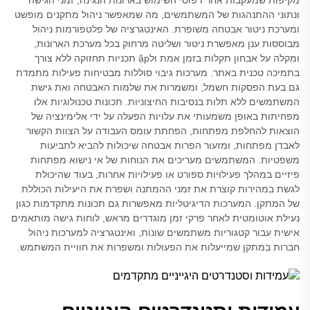
מקיפות שמעקבות אחר דפוסי השימוש בארונות הנגינה, זמני הגישה
ונתוני ההתנהגות של המשתמשים, מה שמאפשר ניהול מתקנים מופשט
ומערכת ניטור אבטחה משופרת. האינטגרציה של פלטפורמות ניהול
מבוססות ענן מאפשרת ניטור ושליטה מרחוק בכל מערכת הארונות,
ומקלה על אבחון תקלות בזמן אמת ולập תכניות תחזוקה ללא צורך
בתמיכה טכנית באתר. מערכות גיבוי סוללות מבטיחות פעילות מתמדת
גם בעת הפסקות חשמל, ומשמרות את שלמות האבטחה ואת גישת
המשתמשים ללא תלות בנסיבות החיצוניות. תכונות טכנולוגיות אלו
מפחיתות באופן משמעותי את עלויות הפעלה על ידי אלימינציה של
הוצאות להחלפת מפתחות, הפחתת עומס העבודה על הצוות הקשור
לאבדן מפתחות, ומזעור הפרות אבטחה שיכולות להביא לתביעות
משפטיות. המשתמשים מעריכים את הנוחות של אי נישוא מפתחות
פיזיים במהלך פעילויות ספורט או פעילויות אחרות, בעוד שהיכולת
לגשת במהירות קוצרת את זמני ההמתנה ושפרת את היעילות הכוללת
של המתקן. המערכות הדיגיטליות מאפשרות גם תכונות מתקדמות כגון
נעילת אוטומטית לאחר פרקי זמן מוגדרים מראש, לוחות גישה מותאמים
אישית עבור קטגוריות משתמשים שונות, ואינטגרציה למערכות ניהול
חברות במתקן שמייעלות את הפעולות ומשפרות את חוויית המשתמש.