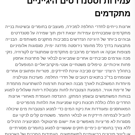
עמידות וסטנדרטים היגייניים
מתקדמים
ארונות נייחים לחדרי החלפה למכירה, מעוצבים בחומרים ובשיטות בנייה
מתקדמים שמבטיחים עמידות יוצאת דופן תוך שמירה על סטנדרטים
גבוהים ביותר של היגיינה הנדרשים בסביבות מתקנים משותפים. הבנייה
מתבצעת בדרך כלל מחומר נירוסטה מדרגה ימית, סגסוגות אלומיניום
מצופות אבקה או חומרים מרוכבים מתקדמים שמתנגדים לקורוזיה, נזקי
מכה וגורמים סביבתיים אחרים שמביאים לבלאי של פתרונות אחסון
פחות איכותיים. טיפולים משטחיים אנטי-מיקרוביאליים המופעלים
בתהליך היצרני יוצרים סביבה עוינת לחיידקים, פטריות ופתוגנים אחרים
שצומחים בד"כ בתנאים רטובים של חדרי החלפה. מערכות ונטילציה
מיוחדות המשולבות לאורך מבנה הארונות תורמות להשתרעות מתמדת
של זרימת אוויר, המונעת הצטברות לחות ומבטלת ריחות שעלולים לפגוע
בנוחות המשתמשים ובשמץ המתקן. ההנדסה העומדת מאחורי ארונות
החדרים הללו כוללת תכונות ניקוז שמניעות את הלחות מהפריטים
המאוחסנים ומעודדות את ניקוז המים כדי למנוע הצטברות מים שיכולה
להוביל לצמיחה חיידקית או לבלאי החומר. משטחים קלים לניקוי עם
מסגרות לא פריציות מאפשרים את יישום פרוטוקולי הסניטציה הרגילים
ללא צורך בחומרים כימיים חזקים שעשויים לפגוע בחומרים מסורתיים
או ליצור סיכונים בריאותיים למשתמשים. העמידות המבנית של הארונות