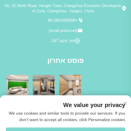
No. 32 Weifu Road, Henglin Town, Changzhou Economic Developme
nt Zone, Changzhou, Jiangsu, China
+86-18015836988
[email protected]
זמן: מקוון 24/7
פוסט אחרון
We value your privacy
We use cookies and similar tools to provide our services. If you
don't want to accept all cookies, click Personalize cookies.