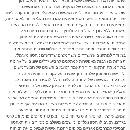
אפשרויות תצורה גמישות שמייצרות את ניצול השטח המרבי תוך
התאמה לתכנונים מגוונים של מתקנים ולדרישות המשתמשים.
פилוסופיית העיצוב המודולרית מאפשרת למפעלי תכנון המתקנים ליצור
סידורים מותאמים אישית שמתאימים למרחבים בעלי צורות לא סדירות,
מתאימים סביב תשתיות קיימות ומשתנים בהתאם לצרכים מבוצעים
משתנים ללא צורך להחליפם לחלוטין. תצורות סטנדרטיות כוללות
יחידות בגובה מלא בשכבה אחת כדי להשיג את קיבולת האחסון
המרבית, אפשרויות בשתי שכבות שמאפשרות לשמש יותר משתמשים
בתוך שטח מוגבל, ופתרונות קומפקטיים בשלוש שכבות המתאימים
במיוחד למתקנים שמשרתים משתמשים שדורשים אחסון מינימלי.
תצורות מעורבות מאפשרות למתקנים להציע גדלים שונים של ארונות
בתוך אותה התקנה, תוך התאמה לטעמים השונים של המשתמשים
ולדרישות האחסון שלהם, תוך שמירה על עקביות חזותית וכفاءה
מבוצעת. הגמישות של ארונות ההליכה הללו למכירה מתפשטת גם
לענייני נגישות, עם אפשרויות ליחידות שניתן לגשת אליהן בכיסאות
גלגלים, שהוצבו בגבהים מתאימים וכוללות חומרה לקלות פעילות אשר
עומדת בסטנדרטים של עיצוב אוניברסלי. אפשרויות התאמה של הצבע
מאפשרות אינטגרציה חלקה עם מערכות העיצוב הפנימי הקיימות, וכן
תומכות באסטרטגיות מותג שמחזקות את זהות המתקן והמראה
המקצועי שלו. פריטי ריהוט מיוחדים כגון מערכות מדפים פנימיות, קרסי
בגדים, תאים לאחסון נעליים ומושבים משולבים ממירים את האחסון
הבסיסי למרחבים אישיים מקיפים להכנה אישית שמעלים את הנוחות