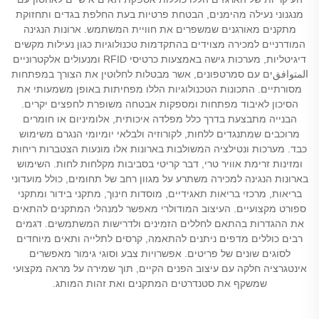
מנגנוני נעילה מהימנים, הבטחת פרטיות בעת החלפת בגדים ותחזוקת
מתקנים מאורגנים שמשפרים את חוויית המשתמש. ארונות הנגינה
המודרניים למכירה מצוידים בהתקדמות טכנולוגיות כגון נעילות מקשים
דיגיטליות, מערכות גישה באמצעות כרטיסי RFID ומנעולים אלקטרוניים
المتوافقים עם סמרטפונים, אשר מבטלות לחלוטין את הצורך במפתחות
מסורתיים. התכונות הטכנולוגיות הללו מפחיתות באופן משמעותי את
הסיכון לאיבוד מפתחות ומספקות אבטחה משופרת לחפצים יקרים.
הבנייה מתבצעת בדרך כלל מפלדה איכותית, אלומיניום או חומרים
מרוכבים שמתנגדים ללחות, לקורוזיה ולבלאי יומיומי הנגרם משימוש
כבד. מערכות ונטילציה המשולבות בארונות אלו מונעות הצטברות ריחות
ומזינות זרימת אוויר טרי, דבר קריטי בסביבות מקלחות לחות. השימוש
בארונות הנגינה למכירה משתרע על מגוון רחב של תחומים, כולל מועדוני
בריאות, מרכזי בריאות תאגידיים, מוסדות חינוך, מתקני בידור ומתקני
ספורט מקצועיים. העיצוב המודולרי מאפשר למנהלי המתקנים להתאים
את ההגדרות בהתאם לחללים הזמינים ולדרישות המשתמשים. דגמים
רבים כוללים מדפים ניתנים להתאמה, קרסים לתלייה ותאים מיוחדים
לסוגים שונים של פריטים. אפשרויות צבע וסוגי גימור מאפשרים
אינטגרציה חלקה עם עיצוב הפנים הקיים, תוך שמירה על מראה מקצועי
שמשקף את סטנדרטים המתקנים ואת זהות המותג.