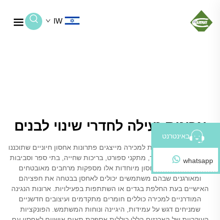
IW
ארונות נעילה לחדרי שינוי לבנים
באינטרנט
ארונות נגינה למקלחות למכירה מייצגים פתרונות אחסון חיוניים שתוכננו
במיוחד למתקני כושר, מתקני ספורט, בריכות שחייה, בתי ספר וסביבות
whatsapp
עבודה. יחידות אחסון מיוחדות אלו מספקות מרחבים מאובטחים
ומאורגנים שבהם משתמשים יכולים לאחסן בבטחה את חפציהם
האישיים בעת החלפת בגדים או השתתפות בפעילויות. ארונות הנגינה
המודרניים למכירה כוללים חומרים מתקדמים ועיצובים חדשניים
שמניחים דגש על עמידות, היגיינה ונוחות המשתמש. הפונקציות
העיקריות של הארגזים הללו כוללות אספקת תאים אישיים לאחסון עם