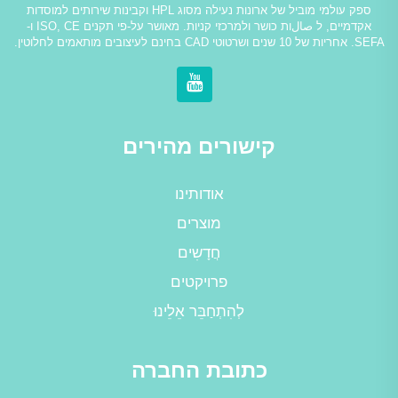
ספק עולמי מוביל של ארונות נעילה מסוג HPL וקבינות שירותים למוסדות
אקדמיים, ל صالות כושר ולמרכזי קניות. מאושר על-פי תקנים ISO, CE ו-
SEFA. אחריות של 10 שנים ושרטוטי CAD בחינם לעיצובים מותאמים לחלוטין.
קישורים מהירים
אודותינו
מוצרים
חֲדָשִים
פרויקטים
לְהִתְחַבֵּר אֵלֵינוּ
כתובת החברה