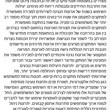
מצוידים במעטפות אנטי-מיקרוביאליות ובתכונות צילום שמניעות
את התרבות החיידקים ומבטלות ריחות לא נעימים. יעילות
השימוש בשטח של ארונות הנגינה לשירותים למכירה מאפשרת
למתקנים למקסם את שטח הריבועים הזמין תוך קבלת מספר רב
יותר של משתמשים בו זמנית. גמישות בהתקנה מאפשרת
למתקנים להתאים את תצורות הארונות בהתאם לשינוי בצרכים,
בין אם בהרחבה של הקיבולת או בהתאמת תצורה מחדש של
המרחב כדי לשפר את הנגישות. אפשרויות יצירת הכנסות נוצרות
כאשר המתקנים מציעים שכירות ארונות מדורגים או מיישמים
הטבות חברות הכוללות גישה מבטיחה לארונות. המראה
המקצועי של ארונות נגינה איכותיים לשירותים למכירה משפר את
המוניטין של המתקן ומייצר רושם ראשוני חיובי עבור חברים
חדשים או מבקרים. יתרונות היעילות האנרגטית נובעים
מהפחתת דרישות הניקוי ומחזקי ההחלפה הארוך יותר, מה
שתרומתי לפעולות מתקנים ברות-קיימא. תכונות נוחות למשתמש
כגון נעילות אלקטרוניות, תאורת פנים ותחנות טעינה מוסיפות
ערך שמצדיק את דמי החברות או דמי השימוש במתקן. הגמישות
של מערכות אלו מתאימה לצרכים מגוונים של המשתמשים, החל
ממבקרים לטווח קצר שזקוקים לאופציות שימוש יומי ועד לחברים
לטווח ארוך שמחפשים פתרונות אחסון קבועים. יתרונות ניהול
הסיכונים כוללים הפחתת דאגות אחריות קשורים לאובדן או