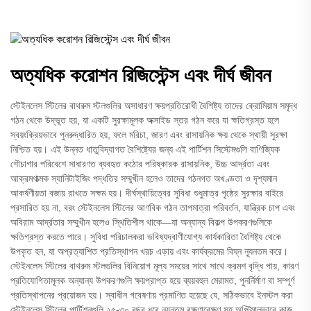
অত্যধিক করোশন রিজিস্টেন্স এবং দীর্ঘ জীবন
স্টেইনলেস স্টিলের বাথরুম স্টলগুলির অসাধারণ ক্ষয়প্রতিরোধী বৈশিষ্ট্য তাদের ক্রোমিয়াম সমৃদ্ধ
গঠন থেকে উদ্ভূত হয়, যা একটি সুরক্ষামূলক অক্সাইড স্তর গঠন করে যা ক্ষতিগ্রস্ত হলে
স্বয়ংক্রিয়ভাবে পুনরুদ্ধারিত হয়, ফলে মরিচা, জারণ এবং রাসায়নিক ক্ষয় থেকে স্থায়ী সুরক্ষা
নিশ্চিত হয়। এই উন্নত ধাতুবিদ্যাগত বৈশিষ্ট্যের জন্য এই পার্টিশন সিস্টেমগুলি বাণিজ্যিক
শৌচাগার পরিবেশে সাধারণত ব্যবহৃত কঠোর পরিষ্কারক রাসায়নিক, উচ্চ আর্দ্রতা এবং
আক্রমণাত্মক স্যানিটাইজিং পদ্ধতির সম্মুখীন হলেও তাদের গঠনগত অখণ্ডতা ও দৃশ্যমান
আকর্ষণীয়তা বজায় রাখতে সক্ষম হয়। দীর্ঘস্থায়িত্বের সুবিধা শুধুমাত্র পৃষ্ঠের সুরক্ষার বাইরে
প্রসারিত হয় না, বরং স্টেইনলেস স্টিলের আণবিক গঠন তাপমাত্রা পরিবর্তন, যান্ত্রিক চাপ এবং
অবিরাম আর্দ্রতার সম্মুখীন হলেও স্থিতিশীল থাকে—যা অন্যান্য বিকল্প উপকরণগুলিকে
ক্ষতিগ্রস্ত করতে পারে। সুবিধা পরিচালকরা ভবিষ্যদ্বাণীযোগ্য কার্যকারিতা বৈশিষ্ট্য থেকে
উপকৃত হন, যা অপ্রত্যাশিত প্রতিস্থাপন খরচ এড়ায় এবং কার্যক্রমের বিঘ্ন ন্যূনতম করে।
স্টেইনলেস স্টিলের বাথরুম স্টলগুলির বিনিয়োগ মূল্য সময়ের সাথে সাথে ক্রমশ বৃদ্ধি পায়, কারণ
প্রতিযোগিতামূলক অন্যান্য উপকরণগুলি ক্ষয়প্রাপ্ত হয়ে ব্যয়বহুল মেরামত, পুনর্নির্মাণ বা সম্পূর্ণ
প্রতিস্থাপনের প্রয়োজন হয়। স্বাধীন গবেষণায় প্রমাণিত হয়েছে যে, সঠিকভাবে ইনস্টল করা
স্টেইনলেস স্টিলের পার্টিশনগুলি ২৫-৩০ বছর ধরে ন্যূনতম রক্ষণাবেক্ষণ সহ অপ্টিমালভাবে কাজ