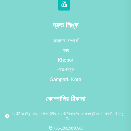
দ্রুত লিঙ্ক
আমাদের সম্পর্কে
পণ্য
Khobor
প্রকল্পসমূহ
Sampark Kora
কোম্পানির ঠিকানা
নং 32 ওয়েইফু রোড, হেঙ্গলিন টাউন, চাংঝৌ ইকোনমিক ডেভেলপমেন্ট জোন, চাংঝৌ, জিয়াংসু,
চীন
+86-18015836988