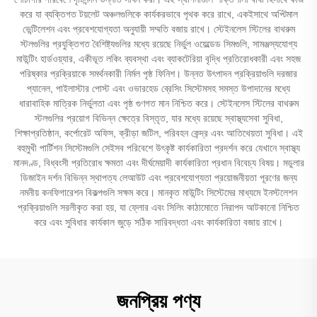
করে যা ব্যক্তিগত টয়লেট অঞ্চলগুলিকে কার্যকরভাবে পৃথক করে রাখে, একইসাথে অপ্টিমাল
ভেন্টিলেশন এবং প্রবেশযোগ্যতা অনুযায়ী সম্মতি বজায় রাখে। স্টেইনলেস স্টিলের বাথরুম
স্টলগুলির প্রযুক্তিগত বৈশিষ্ট্যগুলির মধ্যে রয়েছে নির্ভুল ওয়েল্ডেড সিমগুলি, সামঞ্জস্যযোগ্য
মাউন্টিং হার্ডওয়্যার, একীভূত লকিং ব্যবস্থা এবং ব্যাকটেরিয়া বৃদ্ধি প্রতিরোধকারী এবং সহজ
পরিষ্কার প্রক্রিয়াকে সমর্থনকারী নির্মল পৃষ্ঠ ফিনিশ। উন্নত উৎপাদন প্রক্রিয়াগুলি দরজার
প্যানেল, পাইলাস্টার পোস্ট এবং ওভারহেড ব্রেসিং সিস্টেমসহ সমস্ত উপাদানের মধ্যে
ধারাবাহিক মাত্রিক নির্ভুলতা এবং পৃষ্ঠ গুণগত মান নিশ্চিত করে। স্টেইনলেস স্টিলের বাথরুম
স্টলগুলির প্রয়োগ বিভিন্ন ক্ষেত্রে বিস্তৃত, যার মধ্যে রয়েছে স্বাস্থ্যসেবা সুবিধা,
শিক্ষাপ্রতিষ্ঠান, কর্পোরেট অফিস, ক্রীড়া জটিল, পরিবহন কেন্দ্র এবং আতিথেয়তা সুবিধা। এই
বহুমুখী পার্টিশন সিস্টেমগুলি সেইসব পরিবেশে উৎকৃষ্ট কার্যকারিতা প্রদর্শন করে যেখানে স্বাস্থ্য
মানদণ্ড, বিধ্বংসী প্রতিরোধ ক্ষমতা এবং দীর্ঘমেয়াদী কার্যকারিতা প্রধান বিবেচ্য বিষয়। মডুলার
ডিজাইন দর্শন বিভিন্ন স্থাপত্য লেআউট এবং প্রবেশযোগ্যতা প্রয়োজনীয়তা পূরণের জন্য
নমনীয় কনফিগারেশন বিকল্পগুলি সক্ষম করে। মানকৃত মাউন্টিং সিস্টেমের মাধ্যমে ইনস্টলেশন
প্রক্রিয়াগুলি সরলীকৃত করা হয়, যা ফ্লোর এবং সিলিং কাঠামোতে নিরাপদ আটকানো নিশ্চিত
করে এবং সুবিধার কার্যকাল জুড়ে সঠিক সারিবদ্ধতা এবং কার্যকারিতা বজায় রাখে।
জনপ্রিয় পণ্য