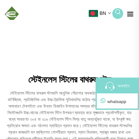
BN
স্টেইনলেস স্টিলের বাথরুম স্টল
অনলাইন
স্টেইনলেস স্টিলের বাথরুম স্টলগুলি আধুনিক শৌচাগার অবকাঠামোর চূড়ান্ত উদাহরণ, যা
বাণিজ্যিক, প্রতিষ্ঠানিক এবং উচ্চ-ট্রাফিক সুবিধাগুলির কঠোর প্রয়োজনীয়তা পূরণ করে এমন
whatsapp
অসাধারণ টেকসইতা এবং উন্নত ডিজাইন উপাদানের সমন্বয় ঘটায়। এই প্রিমিয়াম পার্টিশন
সিস্টেমগুলি উচ্চ-মানের স্টেইনলেস স্টিল উপকরণ ব্যবহার করে সূক্ষ্মভাবে প্রকৌশলীকৃত, যার
মধ্যে সাধারণত ৩০৪ বা ৩১৬ স্টেইনলেস স্টিল মিশ্র ধাতু অন্তর্ভুক্ত থাকে, যা উৎকৃষ্ট ক্ষয়
প্রতিরোধ ক্ষমতা এবং গঠনগত স্থায়িত্ব প্রদান করে। স্টেইনলেস স্টিলের বাথরুম স্টলগুলির
প্রধান কাজগুলি হল ব্যক্তিগত গোপনীয়তা প্রদান, স্থান বিভাজন, স্বাস্থ্য বজায় রাখা এবং
শৌচাগার পরিবেশে দৃষ্টিনন্দন উন্নতি সাধন করা। এই স্থাপনাগুলি শক্তিশালী বাধা হিসাবে কাজ