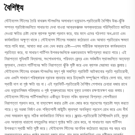
বৈশিষ্ট্য
স্টেইনলেস স্টিলের তৈরি বাথরুম স্টলগুলির অসাধারণ ভ্যান্ডাল-প্রতিরোধী বৈশিষ্ট্য উচ্চ-ঝুঁকি
সম্পন্ন প্রতিষ্ঠানগুলিতে সাধারণত দেখা যাওয়া আক্রমণাত্মক অপব্যবহারের পরিস্থিতিতে জানিয়ে
দেওয়া ক্ষতির চেষ্টা থেকে ব্যাপক সুরক্ষা প্রদান করে, যার ফলে এদের গঠনগত অখণ্ডতা এবং
কার্যকারিতা অক্ষুণ্ণ থাকে। স্টেইনলেস স্টিলের সহজাত কঠোরতা এবং আঘাত প্রতিরোধ ক্ষমতা
পায়ে লাথি মারা, আঘাত করা এবং ভেদ করার চেষ্টা—এসব শারীরিক আক্রমণকে কার্যকরভাবে
প্রতিহত করে, যা সাধারণ পার্টিশন উপকরণগুলিকে গুরুতরভাবে ক্ষতিগ্রস্ত করতে পারে। এই
নিরাপত্তা সুবিধাটি বিদ্যালয়, সংশোধনাগার, পরিবহন কেন্দ্র এবং সর্বজনীন স্থানগুলিতে অত্যন্ত
মূল্যবান, যেখানে পার্টিশনের ক্ষতি নিরাপত্তা ঝুঁকি সৃষ্টি করে এবং ব্যাপক মেরামত খরচ জন্মায়।
স্টেইনলেস স্টিলের বাথরুম স্টলগুলির মসৃণ পৃষ্ঠ সমাপ্তি গ্রাফিটি আটকানোর প্রতি প্রতিরোধী,
এবং এগুলি সাধারণ পরিষ্কারক দ্রাবক ব্যবহার করে চিহ্নগুলি সম্পূর্ণরূপে সরিয়ে ফেলা যায়, যাতে
স্থায়ী দাগ বা পৃষ্ঠ ক্ষতি হয় না। এই গ্রাফিটি-প্রতিরোধী বৈশিষ্ট্য পেশাদার চেহারা বজায় রাখে
এবং ভ্যান্ডালিজম পরিষ্কার ও পৃষ্ঠ পুনরুদ্ধারের সাথে যুক্ত চলমান রক্ষণাবেক্ষণ খরচ কমায়।
স্টেইনলেস স্টিলের পার্টিশনগুলিতে একীভূত উন্নত লকিং ব্যবস্থা বিশ্বস্ত গোপনীয়তা
নিরাপত্তা প্রদান করে, যা হস্তক্ষেপ করার চেষ্টা এবং জোর করে প্রবেশের প্রচেষ্টা সহ্য করতে
পারে। দৃঢ় দরজা নির্মাণ এবং শক্তিশালী মাউন্টিং ব্যবস্থা অনধিকৃত প্রবেশ রোধ করে এবং দীর্ঘ
সেবা সময়কাল জুড়ে সঠিক কার্যকারিতা নিশ্চিত করে। স্ক্র্যাচ-প্রতিরোধী বৈশিষ্ট্যগুলি চাবি, মুদ্রা
এবং অন্যান্য ধারালো বস্তুগুলির কারণে পৃষ্ঠের ক্ষতি রোধ করে, যা সাধারণত নরম পার্টিশন
উপকরণে স্থায়ী ক্ষতি সৃষ্টি করে। স্টেইনলেস স্টিলের আণবিক কঠোরতা বছরের পর বছর ধরে
অপব্যবহারের পরেও পৃষ্ঠের মসৃণতা বজায় রাখে, যার ফলে কার্যকারিতা এবং দৃষ্টিনন্দন আকর্ষণ