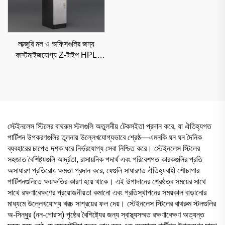
লাক্জুরি মল ও অফিসগুলির জন্য
কাস্টমাইজযোগ্য Z-টাইপ HPL
লকার, উচ্চ-দৃশ্যমান শ্রেণীবদ্ধ সংরক্ষণ
স্টেইনলেস স্টিলের বাথরুম স্টলগুলি অতুলনীয় টেকসইতা প্রদান করে, যা ঐতিহ্যগত
পার্টিশন উপকরণগুলির তুলনায় উল্লেখযোগ্যভাবে শ্রেষ্ঠ—এমনকি ঘন ঘন দৈনিক
ব্যবহারের চাপেও দশক ধরে নির্ভরযোগ্য সেবা নিশ্চিত করে। স্টেইনলেস স্টিলের
সহজাত বৈশিষ্ট্যগুলি আর্দ্রতা, রাসায়নিক পদার্থ এবং পরিবেশগত কারকগুলির প্রতি
অসাধারণ প্রতিরোধ ক্ষমতা প্রদান করে, যেগুলি সাধারণত ঐতিহ্যবাহী শৌচাগার
পার্টিশনগুলিতে ক্ষয়ক্ষতির কারণ হয়ে থাকে। এই উপাদানের শ্রেষ্ঠত্ব সময়ের সাথে
সাথে রক্ষণাবেক্ষণের প্রয়োজনীয়তা কমানো এবং প্রতিস্থাপনের সময়কাল বাড়ানোর
মাধ্যমে উল্লেখযোগ্য খরচ সাশ্রয়ের ফল দেয়। স্টেইনলেস স্টিলের বাথরুম স্টলগুলির
অ-সিন্ধুর (নন-পোরাস) পৃষ্ঠের বৈশিষ্ট্যের জন্য স্বাস্থ্যসম্মত রক্ষণাবেক্ষণ অত্যন্ত