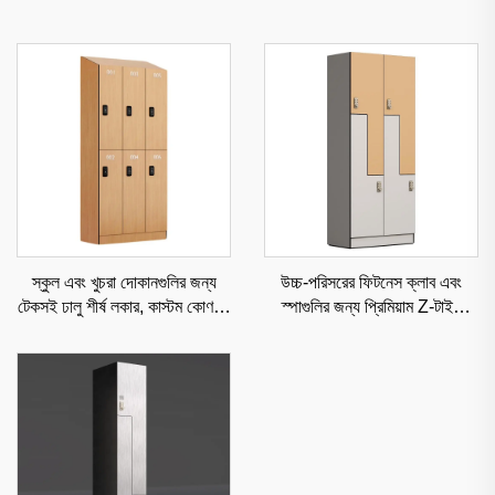
স্কুল এবং খুচরা দোকানগুলির জন্য
উচ্চ-পরিসরের ফিটনেস ক্লাব এবং
টেকসই ঢালু শীর্ষ লকার, কাস্টম কোণসহ
স্পাগুলির জন্য প্রিমিয়াম Z-টাইপ
ডাস্ট-প্রতিরোধী বাণিজ্যিক সংরক্ষণ
HPL লকার, আর্দ্রতা-নিরোধক
শ্রেণীবদ্ধ সংরক্ষণ