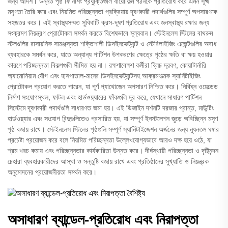
জন্য আদর্শ। উন্নত পৃষ্ঠ ফিনিশিং প্রযুক্তিগুলি বায়োফিল্ম গঠনকে প্রতিরোধ করে এমন সূক্ষ্ম
মসৃণতা তৈরি করে এবং নিয়মিত পরিচ্ছন্নতা প্রক্রিয়ায় দূষণকারী পদার্থগুলির সম্পূর্ণ অপসারণকে
সহজতর করে। এই স্বাস্থ্যসম্মত সুবিধাটি ক্রস-দূষণ প্রতিরোধ এবং জনস্বাস্থ্য রক্ষার জন্য
সংক্রমণ নিয়ন্ত্রণ প্রোটোকল সমর্থন করতে বিশেষভাবে মূল্যবান। স্টেইনলেস স্টিলের বাথরুম
স্টলগুলির রাসায়নিক সামঞ্জস্যতা শক্তিশালী ডিসইনফেক্ট্যান্ট ও স্টেরিলাইজিং এজেন্টগুলির অবাধ
ব্যবহারকে সমর্থন করে, যাতে অন্যান্য পার্টিশন উপকরণের ক্ষেত্রে পৃষ্ঠের ক্ষতি বা ক্ষয় হওয়ার
কারণে পরিচ্ছন্নতা বিকল্পগুলি সীমিত হয় না। রক্ষণাবেক্ষণ কর্মীরা ব্লিচ দ্রবণ, কোয়াটার্নারি
অ্যামোনিয়াম যৌগ এবং হাসপাতাল-মানের ডিসইনফেক্ট্যান্টসহ আক্রমণাত্মক স্যানিটাইজিং
প্রোটোকল প্রয়োগ করতে পারেন, যা পূর্ণ প্যাথোজেন অপসারণ নিশ্চিত করে। নির্বিঘ্ন ওয়েল্ডেড
নির্মাণ সংযোগস্থল, ফাটল এবং হার্ডওয়্যারের ফাঁকগুলি দূর করে, যেখানে সাধারণ পার্টিশন
সিস্টেমে দূষণকারী পদার্থগুলি সাধারণত জমা হয়। এই ডিজাইন দর্শনটি দরজার প্রান্ত, মাউন্টিং
হার্ডওয়্যার এবং সংযোগ বিন্দুগুলিতেও প্রসারিত হয়, যা সম্পূর্ণ ইনস্টলেশন জুড়ে অবিচ্ছিন্ন মসৃণ
পৃষ্ঠ বজায় রাখে। স্টেইনলেস স্টিলের পৃষ্ঠগুলি সম্পূর্ণ স্যানিটাইজেশন অর্জনের জন্য ন্যূনতম ঘষার
প্রচেষ্টা প্রয়োজন করে বলে নিয়মিত পরিচ্ছন্নতা উল্লেখযোগ্যভাবে আরও দক্ষ হয়ে ওঠে, যা
শ্রম খরচ কমায় এবং পরিচ্ছন্নতার কার্যকারিতা উন্নত করে। দীর্ঘস্থায়ী পরিচ্ছন্নতা ও দৃষ্টিনন্দন
চেহারা ব্যবহারকারীদের আস্থা ও সন্তুষ্টি বজায় রাখে এবং প্রতিষ্ঠানের সুখ্যাতি ও নিয়ন্ত্রক
অনুমোদনের প্রয়োজনীয়তা সমর্থন করে।
অসাধারণ ব্যান্ডেল-প্রতিরোধ এবং নিরাপত্তা