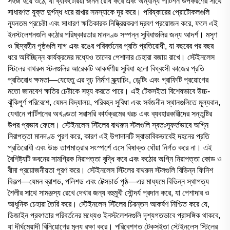
সহজ হয়ে ওঠে, যা ব্যাকটেরিয়া জনন রোধ করে এবং অন্যান্য পার্টিশন উপকরণের সাথে
সাধারণত যুক্ত দুর্গন্ধ ধরে রাখার সমস্যাকে দূর করে। পরিষ্কারের প্রোটোকলগুলি
ন্যূনতম প্রচেষ্টা এবং সাধারণ ক্ষতিকারক নিষ্ক্রিয়করণ দ্রবণ প্রয়োজন করে, ফলে এই
ইনস্টলেশনগুলি কঠোর পরিষ্কারতার মানদণ্ড সম্পন্ন সুবিধাগুলির জন্য আদর্শ। মসৃণ
ও ছিদ্রহীন পৃষ্ঠগুলি দাগ এবং রঙের পরিবর্তনের প্রতি প্রতিরোধী, যা বছরের পর বছর
ধরে অবিচ্ছিন্ন কার্যক্রমের মধ্যেও তাদের পেশাদার চেহারা বজায় রাখে। স্টেইনলেস
স্টিলের বাথরুম স্টলগুলির আরেকটি আকর্ষণীয় সুবিধা হলো বিধ্বংসী কাজের প্রতি
প্রতিরোধ ক্ষমতা—যেহেতু এর দৃঢ় নির্মাণ স্ক্র্যাচিং, ডেন্টিং এবং গ্রাফিটি প্রয়োগের
মতো জানবেশ ক্ষতির চেষ্টাকে সহ্য করতে পারে। এই টেকসইতা বিশেষভাবে উচ্চ-
ঝুঁকিপূর্ণ পরিবেশে, যেমন বিদ্যালয়, পরিবহন সুবিধা এবং সর্বজনীন স্থানগুলিতে মূল্যবান,
যেখানে পার্টিশনের অখণ্ডতা সরাসরি কার্যক্রমের খরচ এবং ব্যবহারকারীদের সন্তুষ্টির
উপর প্রভাব ফেলে। স্টেইনলেস স্টিলের বাথরুম স্টলগুলি স্বতঃস্ফূর্তভাবে অগ্নি
নিরাপত্তা মানদণ্ড পূরণ করে, কারণ এই উপাদানটি স্বাভাবিকভাবেই দহনের প্রতি
প্রতিরোধী এবং উচ্চ তাপমাত্রার সংস্পর্শে এসে বিষাক্ত ধোঁয়া নির্গত করে না। এই
বৈশিষ্ট্যটি ভবনের সামগ্রিক নিরাপত্তা বৃদ্ধি করে এবং কঠোর অগ্নি নিরাপত্তা কোড ও
বীমা প্রয়োজনীয়তা পূরণ করে। স্টেইনলেস স্টিলের বাথরুম স্টলগুলি বিভিন্ন ফিনিশ
বিকল্প—যেমন ব্রাশড, পলিশড এবং টেক্সচার্ড পৃষ্ঠ—এর মাধ্যমে বিভিন্ন স্থাপত্য
শৈলীর সাথে সামঞ্জস্য রেখে দেখার জন্য বহুমুখী সৌন্দর্য প্রদান করে, যা পেশাদার ও
আধুনিক চেহারা তৈরি করে। স্টেইনলেস স্টিলের চিরন্তন আকর্ষণ নিশ্চিত করে যে,
ডিজাইন প্রবণতার পরিবর্তনের মধ্যেও ইনস্টলেশনগুলি দৃশ্যগতভাবে প্রাসঙ্গিক থাকবে,
যা দীর্ঘমেয়াদী বিনিয়োগের মূল্য রক্ষা করে। পরিবেশগত টেকসইতা স্টেইনলেস স্টিলের