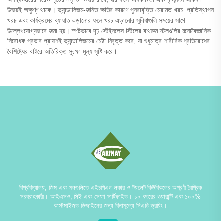
উভয়ই অক্ষুণ্ণ থাকে। ভ্যান্ডালিজম-জনিত ক্ষতির কারণে পুনরাবৃত্তি মেরামত খরচ, প্রতিস্থাপন
খরচ এবং কার্যক্রমের ব্যাঘাত এড়ানোর ফলে খরচ এড়ানোর সুবিধাগুলি সময়ের সাথে
উল্লেখযোগ্যভাবে জমা হয়। স্পষ্টভাবে দৃঢ় স্টেইনলেস স্টিলের বাথরুম স্টলগুলির মনোবৈজ্ঞানিক
নিরোধক প্রভাব প্রায়শই ভ্যান্ডালিজমের চেষ্টা নিবৃত্ত করে, যা শুধুমাত্র শারীরিক প্রতিরোধের
বৈশিষ্ট্যের বাইরে অতিরিক্ত সুরক্ষা মূল্য সৃষ্টি করে।
বিশ্ববিদ্যালয়, জিম এবং মলগুলিতে এইচপিএল লকার ও টয়লেট কিউবিকলের অগ্রণী বৈশ্বিক
সরবরাহকারী। আইএসও, সিই এবং সেফা সার্টিফাইড। ১০ বছরের ওয়ারান্টি এবং ১০০%
কাস্টমাইজড ডিজাইনের জন্য বিনামূল্যে সিএডি ড্রয়িং।