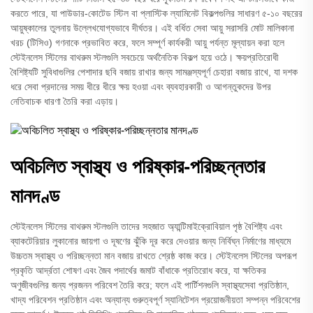
করতে পারে, যা পাউডার-কোটেড স্টিল বা প্লাস্টিক ল্যামিনেট বিকল্পগুলির সাধারণ ৫-১০ বছরের
আয়ুষ্কালের তুলনায় উল্লেখযোগ্যভাবে দীর্ঘতর। এই বর্ধিত সেবা আয়ু সরাসরি মোট মালিকানা
খরচ (টিসিও) গণনাকে প্রভাবিত করে, ফলে সম্পূর্ণ কার্যকরী আয়ু পর্যন্ত মূল্যায়ন করা হলে
স্টেইনলেস স্টিলের বাথরুম স্টলগুলি সবচেয়ে অর্থনৈতিক বিকল্প হয়ে ওঠে। ক্ষয়প্রতিরোধী
বৈশিষ্ট্যটি সুবিধাগুলির পেশাদার ছবি বজায় রাখার জন্য সামঞ্জস্যপূর্ণ চেহারা বজায় রাখে, যা দশক
ধরে সেবা প্রদানের সময় ধীরে ধীরে ক্ষয় হওয়া এবং ব্যবহারকারী ও আগন্তুকদের উপর
নেতিবাচক ধারণা তৈরি করা এড়ায়।
অবিচলিত স্বাস্থ্য ও পরিষ্কার-পরিচ্ছন্নতার
মানদণ্ড
স্টেইনলেস স্টিলের বাথরুম স্টলগুলি তাদের সহজাত অ্যান্টিমাইক্রোবিয়াল পৃষ্ঠ বৈশিষ্ট্য এবং
ব্যাকটেরিয়ার লুকানোর জায়গা ও দূষণের ঝুঁকি দূর করে দেওয়ার জন্য নির্বিঘ্ন নির্মাণের মাধ্যমে
উচ্চতম স্বাস্থ্য ও পরিচ্ছন্নতা মান বজায় রাখতে শ্রেষ্ঠ কাজ করে। স্টেইনলেস স্টিলের অপরূপ
প্রকৃতি আর্দ্রতা শোষণ এবং জৈব পদার্থের জমাট বাঁধাকে প্রতিরোধ করে, যা ক্ষতিকর
অণুজীবগুলির জন্য প্রজনন পরিবেশ তৈরি করে; ফলে এই পার্টিশনগুলি স্বাস্থ্যসেবা প্রতিষ্ঠান,
খাদ্য পরিবেশন প্রতিষ্ঠান এবং অন্যান্য গুরুত্বপূর্ণ স্যানিটেশন প্রয়োজনীয়তা সম্পন্ন পরিবেশের