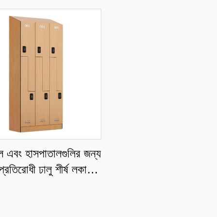
ল এবং হাসপাতালগুলির জন্য
প্রতিরোধী ঢালু শীর্ষ লকার,
্যিক-গ্রেড টেকসই সংরক্ষণ