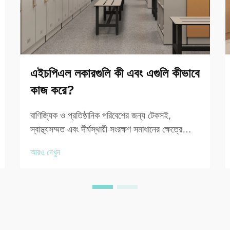
এইচপিএল লকারগুলি কী এবং এগুলি কীভাবে
কাজ করে?
বাণিজ্যিক ও প্রতিষ্ঠানিক পরিবেশের জন্য টেকসই,
স্বাস্থ্যসম্মত এবং দীর্ঘস্থায়ী সংরক্ষণ সমাধানের ক্ষেত্রে
HPL লকারগুলি সুবিধা ব্যবস্থাপক, স্থপতি এবং ক্রয়
আরও দেখুন
বিশেষজ্ঞদের মধ্যে সবচেয়ে বিশ্বস্ত পছন্দগুলির মধ্যে একটি
হয়ে উঠেছে। আপনি যেখানেই থাকুন না কেন...