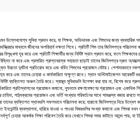
ে এমন উল্লেখযোগ্য সুবিধা প্রদান করে, যা শিক্ষক, অভিভাবক এবং শিশুদের জন্য ব্যবহারিক
স্ক্রিয়ার মাধ্যমে জীবনের অপরিহার্য দক্ষতা শিখে। প্রতিটি শিশু তার জিনিসপত্র পরিচালনা ক
র বিশৃঙ্খলা দূর করে এবং প্রতিটি শিক্ষার্থীর জন্য নির্দিষ্ট স্থান প্রদান করে, ফলে শিক্ষক
রবাহ বিঘ্নিত না করে এবং প্রসারিত প্রাপ্তবয়স্ক সহায়তা ছাড়াই তাদের জিনিসপত্র দ্রুত অ্যা
চ্চতা দুর্ঘটনা প্রতিরোধ করে এবং বর্ধিত শিশুদের প্রয়োজন মেটায়। পেশাদারভাবে নকশা করা
ন সহ্য করে এবং তাদের চেহারা ও কার্যকারিতা অক্ষুণ্ণ রাখে। স্থান অপ্টিমাইজেশন আরেকটি গুরু
র্দিষ্ট ব্যক্তিগত অঞ্চল তৈরি করে। স্বাস্থ্য সুবিধাগুলি উপেক্ষা করা যায় না, বিশেষ করে গ্রু
িতা প্রতিস্থাপনের প্রয়োজন কমানো, ন্যূনতম রক্ষণাবেক্ষণের প্রয়োজন এবং একাধিক শিক্ষার
চাহিদা, পাঠ্যক্রমের প্রয়োজন এবং ভর্তি সংখ্যার পরিবর্তনের সাথে সামঞ্জস্য বজায় রাখতে সক
 তারা তাদের ব্যক্তিগত স্থানগুলি সফলভাবে পরিচালনা করে; হারানো জিনিসপত্র নিয়ে উদ্বেগ কম
নভেন্টরি ব্যবস্থাপনা, হারিয়ে যাওয়া ও পাওয়া বিষয়গুলির সংখ্যা কমানো এবং শিশুরা যখন ধা
্দর্যপূর্ণ চেহারা আকর্ষক শিক্ষা পরিবেশ তৈরি করে যেখানে শিশুরা সময় কাটাতে আনন্দ পায়,