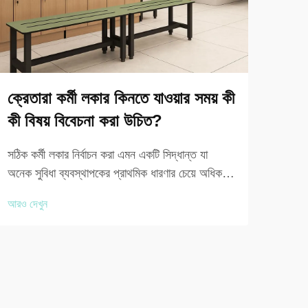
ক্রেতারা কর্মী লকার কিনতে যাওয়ার সময় কী
স্টা
কী বিষয় বিবেচনা করা উচিত?
কর্ম
সঠিক কর্মী লকার নির্বাচন করা এমন একটি সিদ্ধান্ত যা
প্রায়
অনেক সুবিধা ব্যবস্থাপকের প্রাথমিক ধারণার চেয়ে অধিক
থেকে শ
পরিচালনাগত গুরুত্ব বহন করে। আপনি যদি একটি কর্পোরেট
পর্যন্
আরও দেখুন
আরও দ
অফিস, একটি উৎপাদন কারখানা, একটি স্বাস্থ্যসেবা
কোথায
প্রতিষ্ঠান, একটি জিম বা একটি বিদ্যালয় সজ্জিত করছেন,
তার চে
তবে গুণগত...