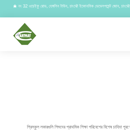
নং 32 ওয়েইফু রোড, হেঙ্গলিন টাউন, চাংঝৌ ইকোনমিক ডেভেলপমেন্ট জোন, চাংঝৌ, 
প্রিস্কুল লকারগুলি শিশুদের প্রাথমিক শিক্ষা পরিবেশের বিশেষ চাহিদা পূরণ