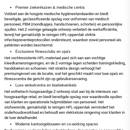
Premier ziekenhuizen & medische centra
Voldoet aan de hoogste medische hygiënestandaarden en biedt
beveiligde, geclassificeerde opslag voor uniformen van medisch
personeel, PBM (mondkapjes, handschoenen, schorten) en persoonlijke
spullen. Het Z-vormige gelaagde ontwerp verbetert de werkefficiëntie,
terwijl het gemakkelijk te reinigen HPL-oppervlak strikte
infectiepreventieprotocollen ondersteunt, waardoor zowel personeel als
patiënten worden beschermd.
Exclusieve fitnessclubs en spa's
Het vochtresistente HPL-materiaal past zich aan aan vochtige
kleedkameromgevingen, en de Z-vormige lagen scheiden trainingskleding,
handdoeken en schoenen. Het strakke design verhoogt het
premiumgevoel van de locatie, wat het geschikt maakt voor luxe spa's en
fitnesscentra die gericht zijn op gebruikerservaring.
Luxe winkelcentra en boetiekwinkels
Het esthetisch hoogwaardige Z-ontwerp sluit aan bij de interieurs van
hoogwaardige retail, en biedt beveiligde opslag voor waardevolle spullen
van klanten en operationele hulpmiddelen van personeel. Het
stofwerende, gemakkelijk te reinigen HPL-oppervlak vermindert het
onderhoudsworkload en behoudt een vlekkeloze omgeving voor klanten in
de luxe detailhandel.
Moderne kantoorgebouwen en co-working spaces