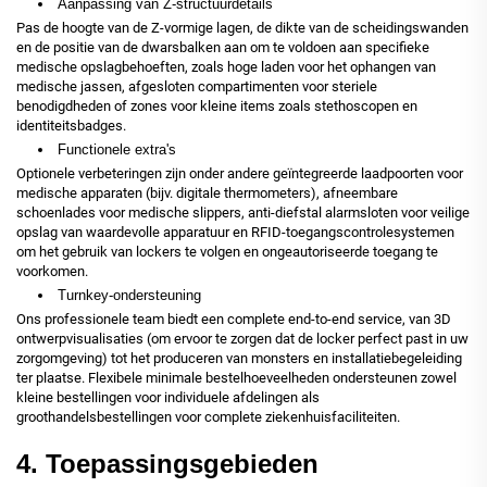
Aanpassing van Z-structuurdetails
Pas de hoogte van de Z-vormige lagen, de dikte van de scheidingswanden
en de positie van de dwarsbalken aan om te voldoen aan specifieke
medische opslagbehoeften, zoals hoge laden voor het ophangen van
medische jassen, afgesloten compartimenten voor steriele
benodigdheden of zones voor kleine items zoals stethoscopen en
identiteitsbadges.
Functionele extra's
Optionele verbeteringen zijn onder andere geïntegreerde laadpoorten voor
medische apparaten (bijv. digitale thermometers), afneembare
schoenlades voor medische slippers, anti-diefstal alarmsloten voor veilige
opslag van waardevolle apparatuur en RFID-toegangscontrolesystemen
om het gebruik van lockers te volgen en ongeautoriseerde toegang te
voorkomen.
Turnkey-ondersteuning
Ons professionele team biedt een complete end-to-end service, van 3D
ontwerpvisualisaties (om ervoor te zorgen dat de locker perfect past in uw
zorgomgeving) tot het produceren van monsters en installatiebegeleiding
ter plaatse. Flexibele minimale bestelhoeveelheden ondersteunen zowel
kleine bestellingen voor individuele afdelingen als
groothandelsbestellingen voor complete ziekenhuisfaciliteiten.
4. Toepassingsgebieden