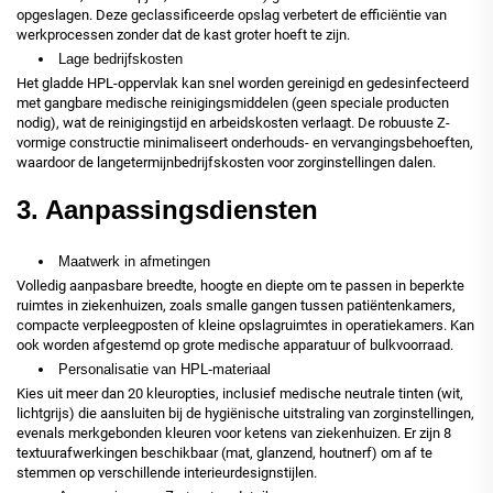
opgeslagen. Deze geclassificeerde opslag verbetert de efficiëntie van
werkprocessen zonder dat de kast groter hoeft te zijn.
Lage bedrijfskosten
Het gladde HPL-oppervlak kan snel worden gereinigd en gedesinfecteerd
met gangbare medische reinigingsmiddelen (geen speciale producten
nodig), wat de reinigingstijd en arbeidskosten verlaagt. De robuuste Z-
vormige constructie minimaliseert onderhouds- en vervangingsbehoeften,
waardoor de langetermijnbedrijfskosten voor zorginstellingen dalen.
3. Aanpassingsdiensten
Maatwerk in afmetingen
Volledig aanpasbare breedte, hoogte en diepte om te passen in beperkte
ruimtes in ziekenhuizen, zoals smalle gangen tussen patiëntenkamers,
compacte verpleegposten of kleine opslagruimtes in operatiekamers. Kan
ook worden afgestemd op grote medische apparatuur of bulkvoorraad.
Personalisatie van HPL-materiaal
Kies uit meer dan 20 kleuropties, inclusief medische neutrale tinten (wit,
lichtgrijs) die aansluiten bij de hygiënische uitstraling van zorginstellingen,
evenals merkgebonden kleuren voor ketens van ziekenhuizen. Er zijn 8
textuurafwerkingen beschikbaar (mat, glanzend, houtnerf) om af te
stemmen op verschillende interieurdesignstijlen.