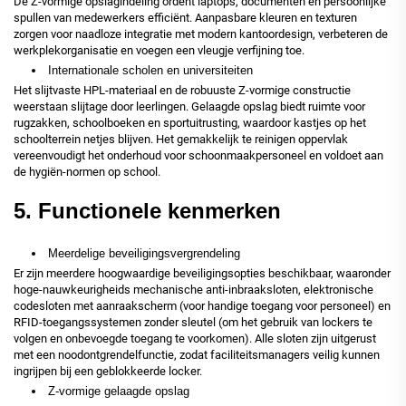
De Z-vormige opslagindeling ordent laptops, documenten en persoonlijke
spullen van medewerkers efficiënt. Aanpasbare kleuren en texturen
zorgen voor naadloze integratie met modern kantoordesign, verbeteren de
werkplekorganisatie en voegen een vleugje verfijning toe.
Internationale scholen en universiteiten
Het slijtvaste HPL-materiaal en de robuuste Z-vormige constructie
weerstaan slijtage door leerlingen. Gelaagde opslag biedt ruimte voor
rugzakken, schoolboeken en sportuitrusting, waardoor kastjes op het
schoolterrein netjes blijven. Het gemakkelijk te reinigen oppervlak
vereenvoudigt het onderhoud voor schoonmaakpersoneel en voldoet aan
de hygiën-normen op school.
5. Functionele kenmerken
Meerdelige beveiligingsvergrendeling
Er zijn meerdere hoogwaardige beveiligingsopties beschikbaar, waaronder
hoge-nauwkeurigheids mechanische anti-inbraaksloten, elektronische
codesloten met aanraakscherm (voor handige toegang voor personeel) en
RFID-toegangssystemen zonder sleutel (om het gebruik van lockers te
volgen en onbevoegde toegang te voorkomen). Alle sloten zijn uitgerust
met een noodontgrendelfunctie, zodat faciliteitsmanagers veilig kunnen
ingrijpen bij een geblokkeerde locker.
Z-vormige gelaagde opslag