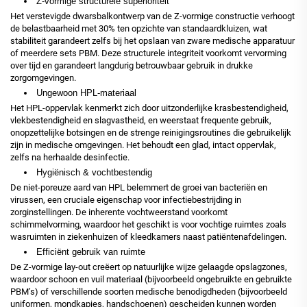
Z-vormige structurele superioriteit
Het verstevigde dwarsbalkontwerp van de Z-vormige constructie verhoogt
de belastbaarheid met 30% ten opzichte van standaardkluizen, wat
stabiliteit garandeert zelfs bij het opslaan van zware medische apparatuur
of meerdere sets PBM. Deze structurele integriteit voorkomt vervorming
over tijd en garandeert langdurig betrouwbaar gebruik in drukke
zorgomgevingen.
Ungewoon HPL-materiaal
Het HPL-oppervlak kenmerkt zich door uitzonderlijke krasbestendigheid,
vlekbestendigheid en slagvastheid, en weerstaat frequente gebruik,
onopzettelijke botsingen en de strenge reinigingsroutines die gebruikelijk
zijn in medische omgevingen. Het behoudt een glad, intact oppervlak,
zelfs na herhaalde desinfectie.
Hygiënisch & vochtbestendig
De niet-poreuze aard van HPL belemmert de groei van bacteriën en
virussen, een cruciale eigenschap voor infectiebestrijding in
zorginstellingen. De inherente vochtweerstand voorkomt
schimmelvorming, waardoor het geschikt is voor vochtige ruimtes zoals
wasruimten in ziekenhuizen of kleedkamers naast patiëntenafdelingen.
Efficiënt gebruik van ruimte
De Z-vormige lay-out creëert op natuurlijke wijze gelaagde opslagzones,
waardoor schoon en vuil materiaal (bijvoorbeeld ongebruikte en gebruikte
PBM’s) of verschillende soorten medische benodigdheden (bijvoorbeeld
uniformen, mondkapjes, handschoenen) gescheiden kunnen worden