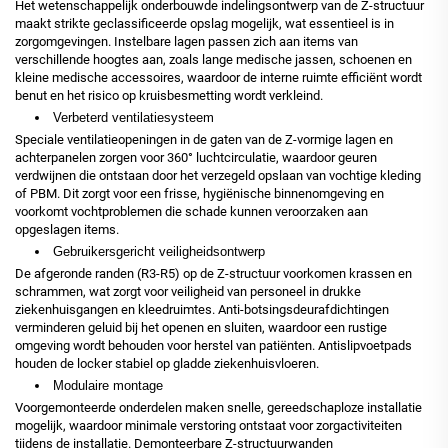
Het wetenschappelijk onderbouwde indelingsontwerp van de Z-structuur
maakt strikte geclassificeerde opslag mogelijk, wat essentieel is in
zorgomgevingen. Instelbare lagen passen zich aan items van
verschillende hoogtes aan, zoals lange medische jassen, schoenen en
kleine medische accessoires, waardoor de interne ruimte efficiënt wordt
benut en het risico op kruisbesmetting wordt verkleind.
Verbeterd ventilatiesysteem
Speciale ventilatieopeningen in de gaten van de Z-vormige lagen en
achterpanelen zorgen voor 360° luchtcirculatie, waardoor geuren
verdwijnen die ontstaan door het verzegeld opslaan van vochtige kleding
of PBM. Dit zorgt voor een frisse, hygiënische binnenomgeving en
voorkomt vochtproblemen die schade kunnen veroorzaken aan
opgeslagen items.
Gebruikersgericht veiligheidsontwerp
De afgeronde randen (R3-R5) op de Z-structuur voorkomen krassen en
schrammen, wat zorgt voor veiligheid van personeel in drukke
ziekenhuisgangen en kleedruimtes. Anti-botsingsdeurafdichtingen
verminderen geluid bij het openen en sluiten, waardoor een rustige
omgeving wordt behouden voor herstel van patiënten. Antislipvoetpads
houden de locker stabiel op gladde ziekenhuisvloeren.
Modulaire montage
Voorgemonteerde onderdelen maken snelle, gereedschaploze installatie
mogelijk, waardoor minimale verstoring ontstaat voor zorgactiviteiten
tijdens de installatie. Demonteerbare Z-structuurwanden