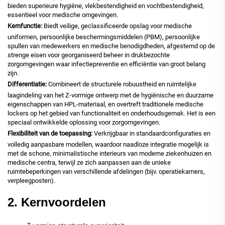
bieden superieure hygiëne, vlekbestendigheid en vochtbestendigheid,
essentieel voor medische omgevingen.
Kernfunctie:
Biedt veilige, geclassificeerde opslag voor medische
uniformen, persoonlijke beschermingsmiddelen (PBM), persoonlijke
spullen van medewerkers en medische benodigdheden, afgestemd op de
strenge eisen voor georganiseerd beheer in drukbezochte
zorgomgevingen waar infectiepreventie en efficiëntie van groot belang
zijn.
Differentiatie:
Combineert de structurele robuustheid en ruimtelijke
laagindeling van het Z-vormige ontwerp met de hygiënische en duurzame
eigenschappen van HPL-materiaal, en overtreft traditionele medische
lockers op het gebied van functionaliteit en onderhoudsgemak. Het is een
speciaal ontwikkelde oplossing voor zorgomgevingen.
Flexibiliteit van de toepassing:
Verkrijgbaar in standaardconfiguraties en
volledig aanpasbare modellen, waardoor naadloze integratie mogelijk is
met de schone, minimalistische interieurs van moderne ziekenhuizen en
medische centra, terwijl ze zich aanpassen aan de unieke
ruimtebeperkingen van verschillende afdelingen (bijv. operatiekamers,
verpleegposten).
2. Kernvoordelen