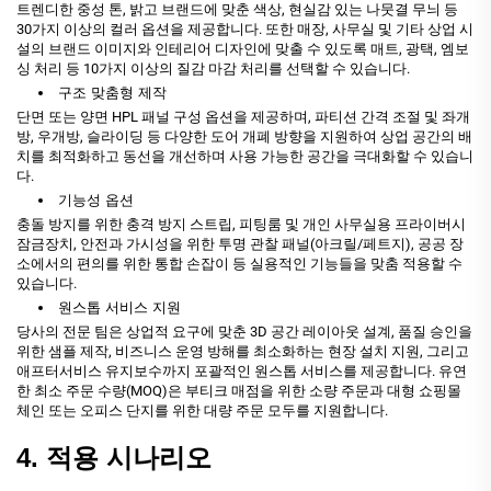
트렌디한 중성 톤, 밝고 브랜드에 맞춘 색상, 현실감 있는 나뭇결 무늬 등
30가지 이상의 컬러 옵션을 제공합니다. 또한 매장, 사무실 및 기타 상업 시
설의 브랜드 이미지와 인테리어 디자인에 맞출 수 있도록 매트, 광택, 엠보
싱 처리 등 10가지 이상의 질감 마감 처리를 선택할 수 있습니다.
구조 맞춤형 제작
단면 또는 양면 HPL 패널 구성 옵션을 제공하며, 파티션 간격 조절 및 좌개
방, 우개방, 슬라이딩 등 다양한 도어 개폐 방향을 지원하여 상업 공간의 배
치를 최적화하고 동선을 개선하며 사용 가능한 공간을 극대화할 수 있습니
다.
기능성 옵션
충돌 방지를 위한 충격 방지 스트립, 피팅룸 및 개인 사무실용 프라이버시
잠금장치, 안전과 가시성을 위한 투명 관찰 패널(아크릴/페트지), 공공 장
소에서의 편의를 위한 통합 손잡이 등 실용적인 기능들을 맞춤 적용할 수
있습니다.
원스톱 서비스 지원
당사의 전문 팀은 상업적 요구에 맞춘 3D 공간 레이아웃 설계, 품질 승인을
위한 샘플 제작, 비즈니스 운영 방해를 최소화하는 현장 설치 지원, 그리고
애프터서비스 유지보수까지 포괄적인 원스톱 서비스를 제공합니다. 유연
한 최소 주문 수량(MOQ)은 부티크 매점을 위한 소량 주문과 대형 쇼핑몰
체인 또는 오피스 단지를 위한 대량 주문 모두를 지원합니다.
4. 적용 시나리오