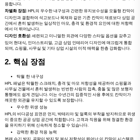
응합니다.
차별화 장점:
HPL의 우수한 내구성과 간편한 유지보수성을 모듈형 칸막이
디자인과 결합하여 석고보드나 목재와 같은 기존 칸막이 재료보다 상업 공
간에서 흔히 발생하는 일상적인 마모, 충격 및 환경적 요인에 대한 저항력
에서 더 뛰어납니다.
디자인 호환성:
세련되고 미니멀한 외관에 다양한 스타일 옵션을 갖추고
있어 현대식, 인더스트리얼, 고급 상업 인테리어 디자인에 매끄럽게 통합
되며, 쇼핑몰, 사무실 및 기타 상업 시설의 미적 매력을 한층 강화합니다.
2. 핵심 장점
탁월 한 내구성
HPL 패널은 탁월한 스크래치, 충격 및 마모 저항성을 제공하여 쇼핑몰과
사무실 건물에서 흔히 발생하는 빈번한 사람의 접촉, 충돌 및 많은 보행자
통행에도 쉽게 견딥니다. 이는 수년간의 집중적인 사용 후에도 칸막이가
깨끗한 외관을 유지할 수 있도록 보장합니다.
우수한 위생 성능
HPL의 비다공성 표면은 먼지, 박테리아 및 얼룩의 부착을 방지하므로 위생
이 중요한 공공 상업 공간에 적합합니다. 고객과 직원을 위해 청결한 환경
을 유지하기 위해 신속하게 청소할 수 있습니다.
강력한 환경 적응 능력
본래 습기 방지, 곰팡이 방지 및 부식 저항성이 뛰어난 이 칸막이 시스템은