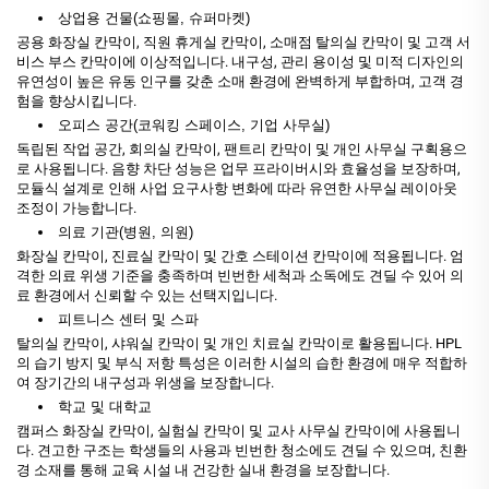
상업용 건물(쇼핑몰, 슈퍼마켓)
공용 화장실 칸막이, 직원 휴게실 칸막이, 소매점 탈의실 칸막이 및 고객 서
비스 부스 칸막이에 이상적입니다. 내구성, 관리 용이성 및 미적 디자인의
유연성이 높은 유동 인구를 갖춘 소매 환경에 완벽하게 부합하며, 고객 경
험을 향상시킵니다.
오피스 공간(코워킹 스페이스, 기업 사무실)
독립된 작업 공간, 회의실 칸막이, 팬트리 칸막이 및 개인 사무실 구획용으
로 사용됩니다. 음향 차단 성능은 업무 프라이버시와 효율성을 보장하며,
모듈식 설계로 인해 사업 요구사항 변화에 따라 유연한 사무실 레이아웃
조정이 가능합니다.
의료 기관(병원, 의원)
화장실 칸막이, 진료실 칸막이 및 간호 스테이션 칸막이에 적용됩니다. 엄
격한 의료 위생 기준을 충족하며 빈번한 세척과 소독에도 견딜 수 있어 의
료 환경에서 신뢰할 수 있는 선택지입니다.
피트니스 센터 및 스파
탈의실 칸막이, 샤워실 칸막이 및 개인 치료실 칸막이로 활용됩니다. HPL
의 습기 방지 및 부식 저항 특성은 이러한 시설의 습한 환경에 매우 적합하
여 장기간의 내구성과 위생을 보장합니다.
학교 및 대학교
캠퍼스 화장실 칸막이, 실험실 칸막이 및 교사 사무실 칸막이에 사용됩니
다. 견고한 구조는 학생들의 사용과 빈번한 청소에도 견딜 수 있으며, 친환
경 소재를 통해 교육 시설 내 건강한 실내 환경을 보장합니다.