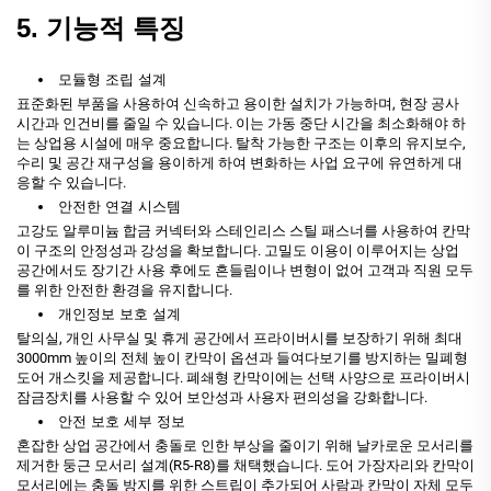
5. 기능적 특징
모듈형 조립 설계
표준화된 부품을 사용하여 신속하고 용이한 설치가 가능하며, 현장 공사
시간과 인건비를 줄일 수 있습니다. 이는 가동 중단 시간을 최소화해야 하
는 상업용 시설에 매우 중요합니다. 탈착 가능한 구조는 이후의 유지보수,
수리 및 공간 재구성을 용이하게 하여 변화하는 사업 요구에 유연하게 대
응할 수 있습니다.
안전한 연결 시스템
고강도 알루미늄 합금 커넥터와 스테인리스 스틸 패스너를 사용하여 칸막
이 구조의 안정성과 강성을 확보합니다. 고밀도 이용이 이루어지는 상업
공간에서도 장기간 사용 후에도 흔들림이나 변형이 없어 고객과 직원 모두
를 위한 안전한 환경을 유지합니다.
개인정보 보호 설계
탈의실, 개인 사무실 및 휴게 공간에서 프라이버시를 보장하기 위해 최대
3000mm 높이의 전체 높이 칸막이 옵션과 들여다보기를 방지하는 밀폐형
도어 개스킷을 제공합니다. 폐쇄형 칸막이에는 선택 사양으로 프라이버시
잠금장치를 사용할 수 있어 보안성과 사용자 편의성을 강화합니다.
안전 보호 세부 정보
혼잡한 상업 공간에서 충돌로 인한 부상을 줄이기 위해 날카로운 모서리를
제거한 둥근 모서리 설계(R5-R8)를 채택했습니다. 도어 가장자리와 칸막이
모서리에는 충돌 방지를 위한 스트립이 추가되어 사람과 칸막이 자체 모두