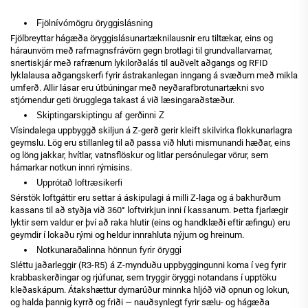
Fjölnívómögru öryggislásning
Fjölbreyttar hágæða öryggislásunartæknilausnir eru tiltækar, eins og
háraunvörn með rafmagnsfrávörn gegn brotlagi til grundvallarvarnar,
snertiskjár með rafrænum lykilorðalás til auðvelt aðgangs og RFID
lyklalausa aðgangskerfi fyrir ástrakanlegan inngang á svæðum með mikla
umferð. Allir lásar eru útbúningar með neyðarafbrotunartækni svo
stjórnendur geti örugglega takast á við læsingaraðstæður.
Skiptingarskiptingu af gerðinni Z
Vísindalega uppbyggð skiljun á Z-gerð gerir kleift skilvirka flokkunarlagra
geymslu. Lög eru stillanleg til að passa við hluti mismunandi hæðar, eins
og löng jakkar, hvítlar, vatnsflöskur og litlar persónulegar vörur, sem
hámarkar notkun innri rýmisins.
Upprótað loftræsikerfi
Sérstök loftgáttir eru settar á áskipulagi á milli Z-laga og á bakhurðum
kassans til að styðja við 360° loftvirkjun inni í kassanum. Þetta fjarlægir
lyktir sem valdur er því að raka hlutir (eins og handklæði eftir æfingu) eru
geymdir í lokaðu rými og heldur innrahluta nýjum og hreinum.
Notkunaraðalinna hönnun fyrir öryggi
Sléttu jaðarleggir (R3-R5) á Z-mynduðu uppbyggingunni koma í veg fyrir
krabbaskerðingar og rjúfunar, sem tryggir öryggi notandans í upptöku
kleðaskápum. Átakshættur dyrnarúður minnka hljóð við opnun og lokun,
og halda þannig kyrrð og friði — nauðsynlegt fyrir sælu- og hágæða