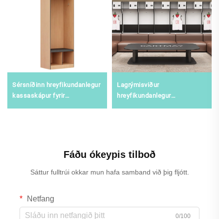
Sérsníðinn hreyfikundanlegur
Lagrýmisviður
kassaskápur fyrir
hreyfikundanlegur
nemendahreyfimenn og
kassaskápur fyrir
viðhaldsmiðstöðvar, örugg
starfsíþróttamenn, sængjugar
íþróttageymsla með hátt
og íþróttamiðstöðvar,
öryggisstig
varanleg staðallaus geymsla
úr stál
Fáðu ókeypis tilboð
Sáttur fulltrúi okkar mun hafa samband við þig fljótt.
Netfang
0/100