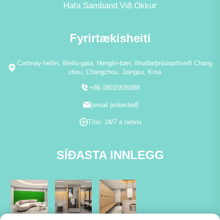
Hafa Samband Við Okkur
Fyrirtækisheiti
Cartmay-héðin, Weifu-gata, Henglin-bær, iðnaðarþróunarhverfi Chang
zhou, Changzhou, Jiangsu, Kína
+86-18015836988
[email protected]
Tími: 24/7 á netinu
SÍÐASTA INNLEGG