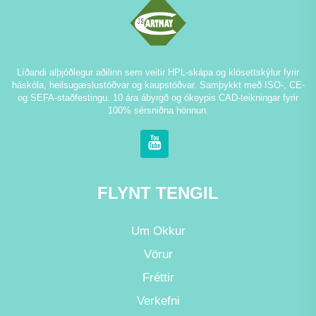
Líðandi alþjóðlegur aðilinn sem veitir HPL-skápa og klósettskýlur fyrir
háskóla, heilsugæslustöðvar og kaupstöðvar. Samþykkt með ISO-, CE-
og SEFA-staðfestingu. 10 ára ábyrgð og ókeypis CAD-teikningar fyrir
100% sérsniðna hönnun.
FLYNT TENGIL
Um Okkur
Vörur
Fréttir
Verkefni