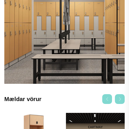
Mældar vörur