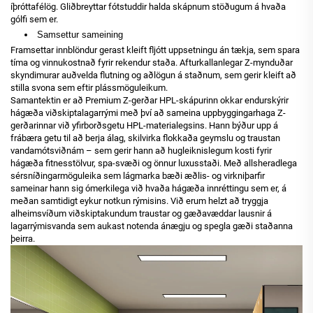
íþróttafélög. Gliðbreyttar fótstuddir halda skápnum stöðugum á hvaða
gólfi sem er.
Samsettur sameining
Framsettar innblöndur gerast kleift fljótt uppsetningu án tækja, sem spara
tíma og vinnukostnað fyrir rekendur staða. Afturkallanlegar Z-mynduðar
skyndimurar auðvelda flutning og aðlögun á staðnum, sem gerir kleift að
stilla svona sem eftir plássmöguleikum.
Samantektin er að Premium Z-gerðar HPL-skápurinn okkar endurskýrir
hágæða viðskiptalagarrými með því að sameina uppbyggingarhaga Z-
gerðarinnar við yfirborðsgetu HPL-materialegsins. Hann býður upp á
frábæra getu til að berja álag, skilvirka flokkaða geymslu og traustan
vandamótsviðnám – sem gerir hann að hugleiknislegum kosti fyrir
hágæða fitnesstölvur, spa-svæði og önnur luxusstaði. Með allsheradlega
sérsníðingarmöguleika sem lágmarka bæði æðlis- og virkniþarfir
sameinar hann sig ómerkilega við hvaða hágæða innréttingu sem er, á
meðan samtidigt eykur notkun rýmisins. Við erum helzt að tryggja
alheimsvíðum viðskiptakundum traustar og gæðavæddar lausnir á
lagarrýmisvanda sem aukast notenda ánægju og spegla gæði staðanna
þeirra.