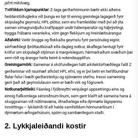
jafnt mikilvæg.
Tvöföldum kjarnapunktar:
Z-laga gerðarhönnunin bætir ekki aðeins
heildarstöðugleika við þunga en býr til einnig greinilega lagagerð fyrir
skipulagða geymslu; HPL-plötur, sem eru framleiddar með því að ýta
saman símagrundjuðu kraftpappír undir hátemperatúr og háþrýstingi,
tryggja frábæra varanleika, vörn gegn flekkjum og hreinlætisárangur.
Aðalvirki:
Veitir örugga og flokkaða geymslu fyrir persónuleg eignir,
sérfræðilegt íþróttautbúnað eða dagleg notkur, ákaflega hentugt fyrir
kröfur um skipulagð stjórnun á margvíslegum, hármarkaðum svæðum þar
sem röð og árangur heita beint á notendaupplifun.
Greiningarmörk:
Sameinar á sköfundlegan hátt arkitektúrfræðilega falð Z
gerðarinnar við raunhæf afköst HPL efni, og er því betri en hefðbundnar
flatar felur í bæði gerðarsterkju og sjónrænni stefnu. Þessi sameining
gerir það að geymslulausn sem er bæði virk og fögruverk.
Notkunarþéttleiki:
Fáanleg í fjölbreyttri venjulegri uppsetningu eins og
einnig fullkomlega sérsniðnum línum, sem gerir kleift að sameina hana á
skuggsaman við nútímavæna, iðnaðarlega eða dýrmæta lágspennu
innréttingu – lykilatriði til að halda samfelldum hönnunarlínum í
dýrmætum æfingarhúsum, spöm og sambærilegum staði.
2. Lykkjaleiðandi kostir