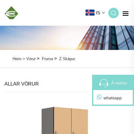
IS
>
>
Heim >
Vörur
Fruma
Z Skápur
Á netinu
ALLAR VÖRUR
whatsapp