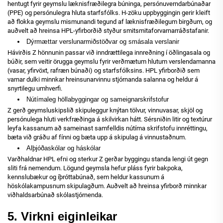
hentugt fyrir geymslu læknisfræðilegra búninga, persónuverndarbúnaðar
(PPE) og persónulegra hluta starfsfólks. H-zöku uppbyggingin gerir kleift
að flokka geymslu mismunandi tegund af læknisfræðilegum birgðum, og
auðvelt að hreinsa HPL-yfirborðið styður smitsmitaforvarnarráðstafanir.
Dýrmættar verslunarmiðstöðvar og smásala verslanir
Hávirðis Z hönnunin passar við inndrættilega innreðning í öðlingasala og
búðir, sem veitir örugga geymslu fyrir verðmætum hlutum verslendamanna
(vasar, yfirvöxt, rafræn búnaði) og starfsfólksins. HPL yfirborðið sem
varnar dulki minnkar hreinsunarvinnu stjórnanda salanna og heldur á
snyrtilegu umhverfi.
Nútímaleg höllabyggingar og sameignarskrifstofur
Z gerð geymsluskipslið skipuleggur knýtan tölvur, vinnuvasar, skjöl og
persónulega hluti verkfræðinga á skilvirkan hátt. Sérsniðin litir og textúrur
leyfa kassanum að sameinast samfelldis nútíma skrifstofu innréttingu,
bæta við gráðu af fínni og bæta upp á skipulag á vinnustaðnum.
Alþjóðaskólar og háskólar
Varðhaldnar HPL efni og sterkur Z gerðar byggingu standa lengi út gegn
sliti frá nemendum. Lögund geymsla hefur pláss fyrir bakpoka,
kennslubækur og íþróttabúnað, sem heldur kassunum á
höskólakampusnum skipulagðum. Auðvelt að hreinsa yfirborð minnkar
viðhaldsarbúnað skólastjórnenda.
5. Virkni eiginleikar