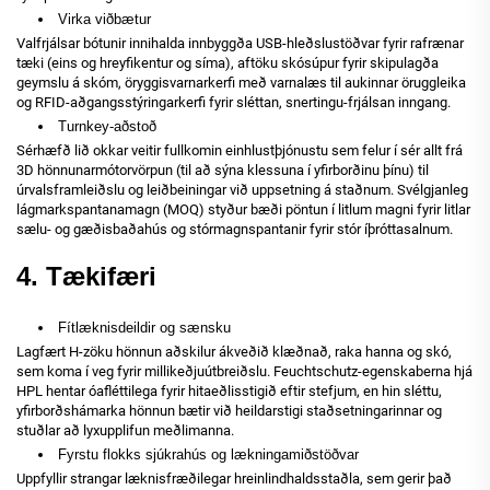
Virka viðbætur
Valfrjálsar bótunir innihalda innbyggða USB-hleðslustöðvar fyrir rafrænar
tæki (eins og hreyfikentur og síma), aftöku skósúpur fyrir skipulagða
geymslu á skóm, öryggisvarnarkerfi með varnalæs til aukinnar öruggleika
og RFID-aðgangsstýringarkerfi fyrir sléttan, snertingu-frjálsan inngang.
Turnkey-aðstoð
Sérhæfð lið okkar veitir fullkomin einhlustþjónustu sem felur í sér allt frá
3D hönnunarmótorvörpun (til að sýna klessuna í yfirborðinu þínu) til
úrvalsframleiðslu og leiðbeiningar við uppsetning á staðnum. Svélgjanleg
lágmarkspantanamagn (MOQ) styður bæði pöntun í litlum magni fyrir litlar
sælu- og gæðisbaðahús og stórmagnspantanir fyrir stór íþróttasalnum.
4. Tækifæri
Fítlæknisdeildir og sænsku
Lagfært H-zöku hönnun aðskilur ákveðið klæðnað, raka hanna og skó,
sem koma í veg fyrir millikeðjuútbreiðslu. Feuchtschutz-egenskaberna hjá
HPL hentar óafléttilega fyrir hitaeðlisstigið eftir stefjum, en hin sléttu,
yfirborðshámarka hönnun bætir við heildarstigi staðsetningarinnar og
stuðlar að lyxupplifun meðlimanna.
Fyrstu flokks sjúkrahús og lækningamiðstöðvar
Uppfyllir strangar læknisfræðilegar hreinlindhaldsstaðla, sem gerir það