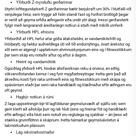
Yfirburði Z-mynduðu gerðarinnar
Styrkt lofttegundarkerfi Z gerðarinnar bætir berjukraft um 30% í hlutfalli við
venjulegar felur, sem tryggir að felin standi fast og forðist brotlögð þegar
er verið að geyma erfiða æfingavör eða undir ytri álagi. Þessi gerðarsterk
fylgir með langvarandi áreiðanlegri notkun á staði með mikilli umferð.
Yfirburði HPL efnisins
Yfirborðið af HPL hefur afar góða átaksheldni, er vandamikilsfrítt og
hrörþeytt, og heldur auðveldlega úti við tíð endurnýtingu, óvart árekstur og
slit sem er algengt í uppteknum atvinnuskynjunum eins og í fitnesstökkum
þar sem skáp eru notaðir aftur og aftur á daginn.
Hreint og vandamóttök
Ógisiðlag yfirborð HPL hindrar áhrifavirknan vöku á örverur, en eðlig
vökvarviðstandan kemur í veg fyrir mygðarbreytingar. Þetta gerir það að
ákveðnu kosti fyrir raka umhverfi eins og fitnesstökkum með skápa og
spásömum staði þar sem raka handklæði og klæðnaður eftir æfingum eru
oft geymd.
Hagbýr notkun á rúmi
Z-laga uppsetningin býr til lagföldunar geymslusvæði af sjálfu sér, sem
gerir kleift að aðskilja þurr og rak hluti (eins og hreinar föt og handklæði
eftir æfingu) eða hluti sem notuð eru reglulega og sjaldnar – án þess að
stækka grunnflötinn á skápnum. Þetta hámarkar geymsluávöxtun á
takmörkuðum plássum.
Lág rekstrarkostnaður