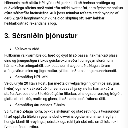
Hönnunin með sléttu HPL yfirborði gerir kleift að hreinsa hraðlega og
auðveldlega aðeins með vatni eða mildri þvottaefni, sem fyrirvarar notkun
dýrra sérhæfða hreinsiefna. Auk þess minnkar rofasta sterk bygging af
gerð Z gerð langtímavirkur viðhald og skipting oft, sem lækkar
heildarkostnað rekandans á lögi.
3. Sérsniðin þjónustur
Valkvæm vídd
Fullkomin valkvæm breidd, hæð og dýpt til að passa í takmarkað pláss
eins og þrungustigur í luxus geislavökum eða litlum geymslurúmum í
hámarkaðar æfingarhöll, auk þess sem hægt er að aðlaga stórum
æfingavörum eins og jóga mottur, lyftibelti eða massageraunarbúnaði.
Sérsníðing HPL efni
Veldu úr yfir 20 litavalkosti, þar meðtaldir velgjarlegir hljómir (beisín, grár,
hvítur) og merkisákvörðuð litir sem passa hjá sýnileika hámarkaðra
staða. Auk þess eru 8 textúruútgáfur tiltækar, eins og raunveruleg trégróf,
glatta steintextúr, matte og glans, til að bæta uppá frábæra útlit.
Sérsníðing áttunarlegs Z-hnits
Stilltu hæð Z-laga hólfa, þykkt á skilurum og staðsetningu á tvörsundum
til að uppfylla tiltekinn geymslubehov—eins og dæmi um hærri lag fyrir
hengja klæði til hreyfingar, sérstaklega reki fyrir skó eða smáhluta-reki
fyrir persónuleg vörur.