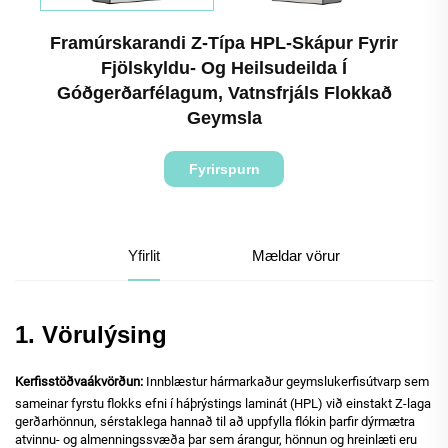
Framúrskarandi Z-Típa HPL-Skápur Fyrir
Fjölskyldu- Og Heilsudeilda Í
Góðgerðarfélagum, Vatnsfrjáls Flokkað
Geymsla
Fyrirspurn
Yfirlit
Mældar vörur
1. Vörulýsing
Kerfisstöðvaákvörðun:
Innblæstur hármarkaður geymslukerfisútvarp sem
sameinar fyrstu flokks efni í háþrýstings laminát (HPL) við einstakt Z-laga
gerðarhönnun, sérstaklega hannað til að uppfylla flókin þarfir dýrmætra
atvinnu- og almenningssvæða þar sem árangur, hönnun og hreinlæti eru