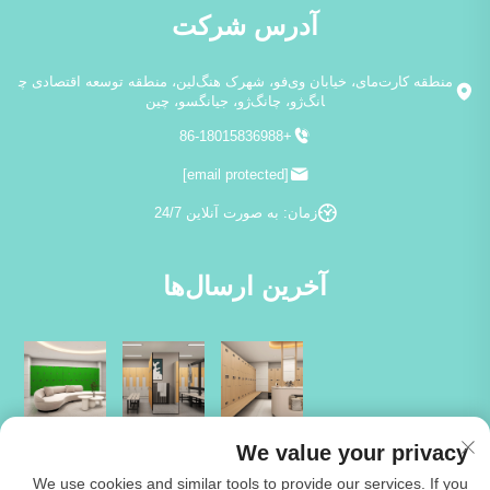
آدرس شرکت
منطقه کارت‌مای، خیابان وی‌فو، شهرک هنگ‌لین، منطقه توسعه اقتصادی چ
انگ‌ژو، چانگ‌ژو، جیانگسو، چین
+86-18015836988
[email protected]
زمان: به صورت آنلاین 24/7
آخرین ارسال‌ها
We value your privacy
We use cookies and similar tools to provide our services. If you