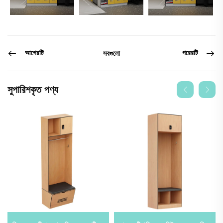
আগেরটি
পরেরটি
সবগুলো
সুপারিশকৃত পণ্য