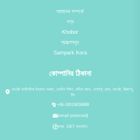
আমাদের সম্পর্কে
পণ্য
Khobor
প্রকল্পসমূহ
Sampark Kora
কোম্পানির ঠিকানা
চাংঝৌ অর্থনৈতিক উন্নয়ন অঞ্চল, হেংলিন টাউন, চার্টমে জোন, ওয়েইফু রোড, চাংঝৌ, জিয়াংসু,
চীন
+86-18015836988
[email protected]
সময়: 24/7 অনলাইন