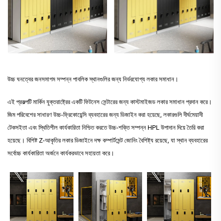
উচ্চ ঘনত্বের জনসমাগম সম্পন্ন পাবলিক স্থানগুলির জন্য নির্ভরযোগ্য লকার সমাধান।
এই প্রকল্পটি মার্কিন যুক্তরাষ্ট্রের একটি ফিটনেস সেন্টারের জন্য কাস্টমাইজড লকার সমাধান প্রদান করে।
জিম পরিবেশের সাধারণ উচ্চ-ফ্রিকোয়েন্সি ব্যবহারের জন্য ডিজাইন করা হয়েছে, লকারগুলি দীর্ঘমেয়াদী
টেকসইতা এবং স্থিতিশীল কার্যকারিতা নিশ্চিত করতে উচ্চ-শক্তি সম্পন্ন HPL উপাদান দিয়ে তৈরি করা
হয়েছে। বিশিষ্ট Z-আকৃতির লকার ডিজাইনে দক্ষ কম্পার্টমেন্ট জোনিং বৈশিষ্ট্য রয়েছে, যা স্থান ব্যবহারের
সর্বোচ্চ কার্যকারিতা অর্জনে কার্যকরভাবে সহায়তা করে।