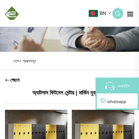
BN
হোম>
প্রকল্পসমূহ
পেছনে
অনলাইন
অ্যাটলাস ফিটনেস সেন্টার | মার্কিন যুক্তরাষ্ট্র
whatsapp