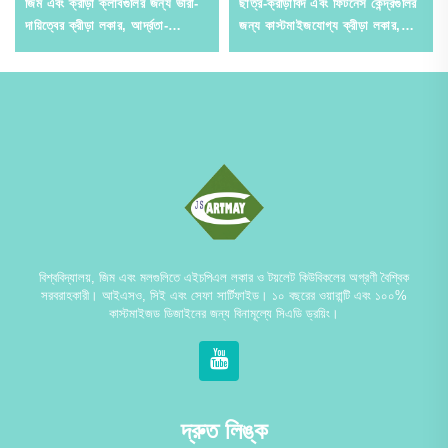
জিম এবং ক্রীড়া ক্লাবগুলির জন্য ভারী-
ছাত্র-ক্রীড়াবিদ এবং ফিটনেস কেন্দ্রগুলির
দায়িত্বের ক্রীড়া লকার, আর্দ্রতা-
জন্য কাস্টমাইজযোগ্য ক্রীড়া লকার,
প্রতিরোধী ইস্পাত সংরক্ষণ সমাধান
উচ্চ-নিরাপত্তা ক্রীড়া সংরক্ষণ
বিশ্ববিদ্যালয়, জিম এবং মলগুলিতে এইচপিএল লকার ও টয়লেট কিউবিকলের অগ্রণী বৈশ্বিক
সরবরাহকারী। আইএসও, সিই এবং সেফা সার্টিফাইড। ১০ বছরের ওয়ারান্টি এবং ১০০%
কাস্টমাইজড ডিজাইনের জন্য বিনামূল্যে সিএডি ড্রয়িং।
দ্রুত লিঙ্ক