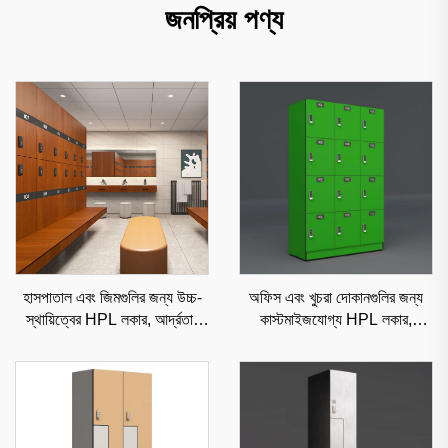
জনপ্রিয় পণ্য
হাসপাতাল এবং জিমগুলির জন্য উচ্চ-
অফিস এবং খুচরা দোকানগুলির জন্য
স্থায়িত্বের HPL লকার, আর্দ্রতা-
কাস্টমাইজযোগ্য HPL লকার,
প্রতিরোধী বাণিজ্যিক সংরক্ষণ সমাধান
শৈলীবহুল এবং কম রক্ষণাবেক্ষণযোগ্য
বাণিজ্যিক সংরক্ষণ