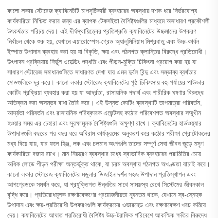
কালো লকার স্টোরেজ ক্যাবিনেটটি চাপসৃষ্টিকারী ব্যবহারের অবস্থায় দশক ধরে নির্ভরযোগ্য
কার্যকারিতা নিশ্চিত করার জন্য এর ব্যাপক টেকসইতা বৈশিষ্ট্যগুলির মাধ্যমে অসাধারণ প্রকৌশলী
উৎকর্ষতার পরিচয় দেয়। এই দীর্ঘস্থায়িত্বের প্রতিশ্রুতি ক্যাবিনেটের উচ্চমানের উপকরণ
নির্বাচন থেকে শুরু হয়, যেখানে এয়ারোস্পেস-গ্রেড অ্যালুমিনিয়াম মিশ্রধাতু এবং উচ্চ-কার্বন
ইস্পাত উপাদান ব্যবহার করা হয় যা বিকৃতি, ক্ষয় এবং গঠনগত ক্লান্তির বিরুদ্ধে প্রতিরোধী।
উৎপাদন প্রক্রিয়ায় নির্ভুল ওয়েল্ডিং পদ্ধতি এবং পীড়ন-মুক্তি চিকিৎসা প্রয়োগ করা হয় যা
সাধারণ স্টোরেজ সমাধানগুলিতে সাধারণত দেখা যায় এমন দুর্বল বিন্দু এবং সম্ভাব্য ব্যর্থতার
মোডগুলিকে দূর করে। কালো লকার স্টোরেজ ক্যাবিনেটের পৃষ্ঠ চিকিৎসায় বহু-পর্যায়ের পাউডার
কোটিং প্রক্রিয়া ব্যবহার করা হয় যা আর্দ্রতা, রাসায়নিক পদার্থ এবং শারীরিক ঘষণার বিরুদ্ধে
অতিক্রম করা অসম্ভব বাধা তৈরি করে। এই উন্নত কোটিং ব্যবস্থাটি তাপমাত্রা পরিবর্তন,
আর্দ্রতা পরিবর্তন এবং রাসায়নিক পরিষ্কারক এজেন্টসহ কঠোর পরিবেশগত অবস্থার সম্মুখীন
হওয়ার সময় এর চেহারা এবং সুরক্ষামূলক বৈশিষ্ট্যগুলি অক্ষুণ্ণ রাখে। ক্যাবিনেটের হার্ডওয়্যার
উপাদানগুলি বছরের পর বছর ধরে অবিরাম কার্যক্রমের অনুকরণ করে কঠোর পরীক্ষা প্রোটোকলের
মধ্য দিয়ে যায়, যার ফলে হিঞ্জ, লক এবং চলমান অংশগুলি তাদের সম্পূর্ণ সেবা জীবন জুড়ে মসৃণ
কার্যকারিতা বজায় রাখে। মান নিয়ন্ত্রণ ব্যবস্থার মধ্যে স্বাভাবিক ব্যবহারের পরামিতির চেয়ে
অধিক লোডে পীড়ন পরীক্ষা অন্তর্ভুক্ত থাকে, যা চরম অবস্থায় গঠনগত অখণ্ডতা যাচাই করে।
কালো লকার স্টোরেজ ক্যাবিনেটের মডুলার ডিজাইন দর্শন সহজ উপাদান প্রতিস্থাপন এবং
আপগ্রেডকে সমর্থন করে, যা প্রযুক্তিগত উন্নতির সাথে সামঞ্জস্য রেখে সিস্টেমের জীবনকাল
বৃদ্ধি করে। প্রতিরোধমূলক রক্ষণাবেক্ষণের প্রয়োজনীয়তা ন্যূনতম থাকে, যেখানে স্ব-স্নেহক
উপাদান এবং ক্ষয়-প্রতিরোধী উপকরণগুলি কার্যক্রমের ওভারহেড এবং রক্ষণাবেক্ষণ খরচ কমিয়ে
দেয়। ক্যাবিনেটের আঘাত প্রতিরোধী বৈশিষ্ট্য উচ্চ-ট্রাফিক পরিবেশে আকস্মিক ক্ষতির বিরুদ্ধে