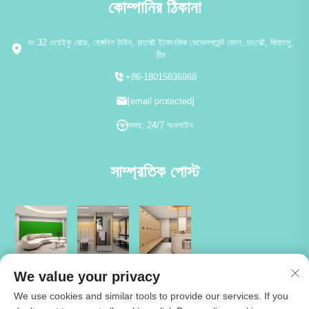
কোম্পানির ঠিকানা
নং 32 ওয়েইফু রোড, হেঙ্গলিন টাউন, চাংঝৌ ইকোনমিক ডেভেলপমেন্ট জোন, চাংঝৌ, জিয়াংসু,
চীন
+86-18015836988
[email protected]
সময়: 24/7 অনলাইন
সাম্প্রতিক পোস্ট
We value your privacy
We use cookies and similar tools to provide our services. If you