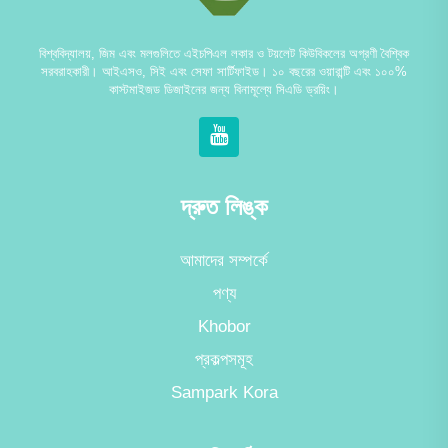
বিশ্ববিদ্যালয়, জিম এবং মলগুলিতে এইচপিএল লকার ও টয়লেট কিউবিকলের অগ্রণী বৈশ্বিক
সরবরাহকারী। আইএসও, সিই এবং সেফা সার্টিফাইড। ১০ বছরের ওয়ারান্টি এবং ১০০%
কাস্টমাইজড ডিজাইনের জন্য বিনামূল্যে সিএডি ড্রয়িং।
দ্রুত লিঙ্ক
আমাদের সম্পর্কে
পণ্য
Khobor
প্রকল্পসমূহ
Sampark Kora