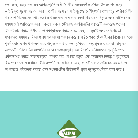
রক্ষা করে, অন্যদিকে এর অগ্নি-প্রতিরোধী বৈশিষ্ট্য সংবেদনশীল সঞ্চিত উপকরণের জন্য
অতিরিক্ত সুরক্ষা প্রদান করে। তাপীয় প্রসারণ ক্ষতিপূরণের বৈশিষ্ট্যগুলি তাপমাত্রা-পরিবর্তনশীল
পরিবেশে নিম্নমানের স্টোরেজ সিস্টেমগুলিতে সাধারণত দেখা যায় এমন বিকৃতি এবং আটকানোর
সমস্যাগুলি প্রতিরোধ করে। কালো লকার স্টোরেজ ক্যাবিনেটের ওয়ারেন্টি কভারেজ পণ্যের
টেকসইতার প্রতি নির্মাতার আত্মবিশ্বাসকে প্রতিফলিত করে, যা ত্রুটি এবং কার্যকারিতা
সংক্রান্ত সমস্যার বিরুদ্ধে ব্যাপক সুরক্ষা প্রদান করে। পরিবেশগত টেকসইতার বিবেচনার মধ্যে
পুনর্ব্যবহারযোগ্য উপকরণ এবং শক্তি-দক্ষ উৎপাদন প্রক্রিয়া অন্তর্ভুক্ত থাকে যা আধুনিক
কর্পোরেট দায়িত্ব উদ্যোগগুলির সাথে সামঞ্জস্যপূর্ণ। ক্যাবিনেটের ভবিষ্যতের প্রযুক্তিগত
একীকরণের প্রতি অভিযোজ্যতা নিশ্চিত করে যে নিরাপত্তা এবং অ্যাক্সেস নিয়ন্ত্রণ প্রযুক্তির
বিকাশের সাথে প্রাথমিক বিনিয়োগগুলি প্রাসঙ্গিক থাকবে, যা কৌশলগত স্টোরেজ অবকাঠামো
আপগ্রেড পরিকল্পনা করছে এমন সংস্থাগুলির দীর্ঘমেয়াদী মূল্য প্রস্তাবগুলিকে রক্ষা করে।