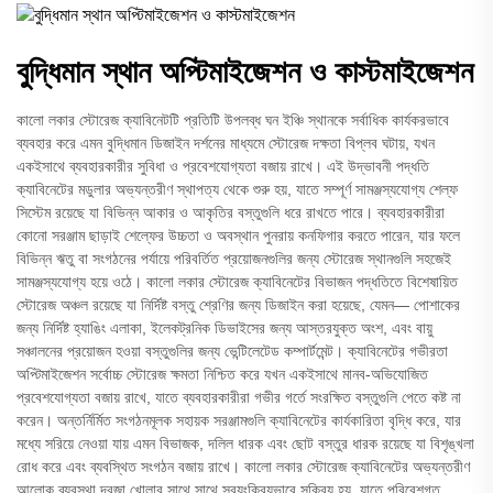
বুদ্ধিমান স্থান অপ্টিমাইজেশন ও কাস্টমাইজেশন
কালো লকার স্টোরেজ ক্যাবিনেটটি প্রতিটি উপলব্ধ ঘন ইঞ্চি স্থানকে সর্বাধিক কার্যকরভাবে
ব্যবহার করে এমন বুদ্ধিমান ডিজাইন দর্শনের মাধ্যমে স্টোরেজ দক্ষতা বিপ্লব ঘটায়, যখন
একইসাথে ব্যবহারকারীর সুবিধা ও প্রবেশযোগ্যতা বজায় রাখে। এই উদ্ভাবনী পদ্ধতি
ক্যাবিনেটের মডুলার অভ্যন্তরীণ স্থাপত্য থেকে শুরু হয়, যাতে সম্পূর্ণ সামঞ্জস্যযোগ্য শেল্ফ
সিস্টেম রয়েছে যা বিভিন্ন আকার ও আকৃতির বস্তুগুলি ধরে রাখতে পারে। ব্যবহারকারীরা
কোনো সরঞ্জাম ছাড়াই শেল্ফের উচ্চতা ও অবস্থান পুনরায় কনফিগার করতে পারেন, যার ফলে
বিভিন্ন ঋতু বা সংগঠনের পর্যায়ে পরিবর্তিত প্রয়োজনগুলির জন্য স্টোরেজ স্থানগুলি সহজেই
সামঞ্জস্যযোগ্য হয়ে ওঠে। কালো লকার স্টোরেজ ক্যাবিনেটের বিভাজন পদ্ধতিতে বিশেষায়িত
স্টোরেজ অঞ্চল রয়েছে যা নির্দিষ্ট বস্তু শ্রেণির জন্য ডিজাইন করা হয়েছে, যেমন— পোশাকের
জন্য নির্দিষ্ট হ্যাঙিং এলাকা, ইলেকট্রনিক ডিভাইসের জন্য আস্তরযুক্ত অংশ, এবং বায়ু
সঞ্চালনের প্রয়োজন হওয়া বস্তুগুলির জন্য ভেন্টিলেটেড কম্পার্টমেন্ট। ক্যাবিনেটের গভীরতা
অপ্টিমাইজেশন সর্বোচ্চ স্টোরেজ ক্ষমতা নিশ্চিত করে যখন একইসাথে মানব-অভিযোজিত
প্রবেশযোগ্যতা বজায় রাখে, যাতে ব্যবহারকারীরা গভীর গর্তে সংরক্ষিত বস্তুগুলি পেতে কষ্ট না
করেন। অন্তর্নির্মিত সংগঠনমূলক সহায়ক সরঞ্জামগুলি ক্যাবিনেটের কার্যকারিতা বৃদ্ধি করে, যার
মধ্যে সরিয়ে নেওয়া যায় এমন বিভাজক, দলিল ধারক এবং ছোট বস্তুর ধারক রয়েছে যা বিশৃঙ্খলা
রোধ করে এবং ব্যবস্থিত সংগঠন বজায় রাখে। কালো লকার স্টোরেজ ক্যাবিনেটের অভ্যন্তরীণ
আলোক ব্যবস্থা দরজা খোলার সাথে সাথে স্বয়ংক্রিয়ভাবে সক্রিয় হয়, যাতে পরিবেশগত