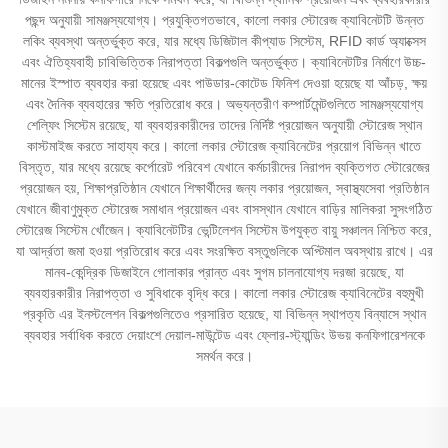
পছন্দ অনুযায়ী সামঞ্জস্যযোগ্য। প্রযুক্তিগতভাবে, কালো লকার স্টোরেজ ক্যাবিনেটটি উন্নত
লকিং ব্যবস্থা অন্তর্ভুক্ত করে, যার মধ্যে ডিজিটাল কীপ্যাড সিস্টেম, RFID কার্ড অ্যাক্সেস
এবং ঐতিহ্যবাহী চাবিভিত্তিক নিরাপত্তা বিকল্পগুলি অন্তর্ভুক্ত। ক্যাবিনেটটির নির্মাণে উচ্চ-
মানের ইস্পাত ব্যবহার করা হয়েছে এবং পাউডার-কোটেড ফিনিশ দেওয়া হয়েছে যা আঁচড়, ক্ষয়
এবং দৈনিক ব্যবহারের ক্ষতি প্রতিরোধ করে। অভ্যন্তরীণ কম্পার্টমেন্টগুলিতে সামঞ্জস্যযোগ্য
শেল্ফিং সিস্টেম রয়েছে, যা ব্যবহারকারীদের তাদের নির্দিষ্ট প্রয়োজন অনুযায়ী স্টোরেজ স্থান
কাস্টমাইজ করতে সাহায্য করে। কালো লকার স্টোরেজ ক্যাবিনেটের প্রয়োগ বিভিন্ন খাতে
বিস্তৃত, যার মধ্যে রয়েছে কর্পোরেট পরিবেশ যেখানে কর্মচারীদের নিরাপদ ব্যক্তিগত স্টোরেজের
প্রয়োজন হয়, শিক্ষাপ্রতিষ্ঠান যেখানে শিক্ষার্থীদের জন্য লকার প্রয়োজন, স্বাস্থ্যসেবা প্রতিষ্ঠান
যেখানে জীবাণুমুক্ত স্টোরেজ সমাধান প্রয়োজন এবং বাসস্থান যেখানে বাড়ির মালিকরা সুসংগঠিত
স্টোরেজ সিস্টেম খোঁজেন। ক্যাবিনেটটির ভেন্টিলেশন সিস্টেম উপযুক্ত বায়ু সঞ্চালন নিশ্চিত করে,
যা আর্দ্রতা জমা হওয়া প্রতিরোধ করে এবং সংরক্ষিত বস্তুগুলিকে অপ্টিমাল অবস্থায় রাখে। এর
মানব-কেন্দ্রিক ডিজাইনে গোলাকার প্রান্ত এবং সুগম চালনাযোগ্য দরজা রয়েছে, যা
ব্যবহারকারীর নিরাপত্তা ও সুবিধাকে বৃদ্ধি করে। কালো লকার স্টোরেজ ক্যাবিনেটের বহুমুখী
প্রকৃতি এর ইনস্টলেশন বিকল্পগুলিতেও প্রসারিত হয়েছে, যা বিভিন্ন স্থাপত্য বিন্যাসে স্থান
ব্যবহার সর্বাধিক করতে দেয়াংশে দেয়াল-মাউন্টেড এবং ফ্লোর-স্ট্যান্ডিং উভয় কনফিগারেশনকে
সমর্থন করে।