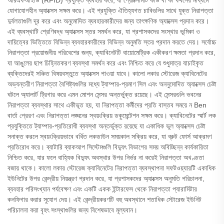
আরএফআইডি (RFID) প্রযুক্তি ব্যবহার করে, যা প্রোক্সিমিটি কার্ড বা কী ফবসের মাধ্যমে
যোগাযোগহীন অ্যাক্সেস সক্ষম করে। এই প্রযুক্তি ঐতিহ্যগত চাবিগুলির সাথে যুক্ত নিরাপত্তা
দুর্বলতাগুলি দূর করে এবং অনুমোদিত ব্যবহারকারীদের জন্য তাৎক্ষণিক অ্যাক্সেস প্রদান করে।
এই ব্যবস্থাটি শ্রেণিবদ্ধ অ্যাক্সেস স্তর সমর্থন করে, যা প্রশাসকদের সংস্থার ভূমিকা ও
দায়িত্বের ভিত্তিতে বিভিন্ন ব্যবহারকারীদের বিভিন্ন অনুমতি স্তর প্রদান করতে দেয়। সর্বোচ্চ
নিরাপত্তা প্রয়োজনীয় পরিবেশের জন্য, ক্যাবিনেটটি বায়োমেট্রিক একীকরণ ক্ষমতা প্রদান করে,
যা আঙুলের ছাপ চিহ্নিতকরণ ব্যবস্থা সমর্থন করে এবং নিশ্চিত করে যে শুধুমাত্র যাচাইকৃত
ব্যক্তিদেরই সঞ্চিত বিষয়বস্তুতে অ্যাক্সেস পাওয়া যাবে। কালো লকার স্টোরেজ ক্যাবিনেটের
অভ্যন্তরীণ নিরাপত্তা বৈশিষ্ট্যগুলির মধ্যে ট্যাম্পার-প্রমাণ সিল এবং অননুমোদিত অ্যাক্সেস চেষ্টা
ঘটলে অ্যালার্ট ট্রিগার করে এমন মোশন সেন্সর অন্তর্ভুক্ত রয়েছে। এই সেন্সরগুলি ভবনের
নিরাপত্তা ব্যবস্থার সাথে একীভূত হয়, যা নিরাপত্তা কর্মীদের প্রতি বাস্তব সময়ে ন Ben
বার্তা প্রেরণ এবং নিরাপত্তা লঙ্ঘনের স্বয়ংক্রিয় ডকুমেন্টেশন সক্ষম করে। ক্যাবিনেটের স্মার্ট লক
প্রযুক্তিতে ট্যাম্পার-প্রতিরোধী ব্যবস্থা অন্তর্ভুক্ত রয়েছে যা একাধিক ভুল অ্যাক্সেস চেষ্টা
সনাক্ত করলে স্বয়ংক্রিয়ভাবে বর্ধিত লকডাউন সময়কাল সক্রিয় করে, যা ব্রুট ফোর্স আক্রমণ
প্রতিরোধ করে। ব্যাটারি ব্যাকআপ সিস্টেমগুলি বিদ্যুৎ বিভাগের সময় অবিচ্ছিন্ন কার্যকারিতা
নিশ্চিত করে, যার ফলে বাহ্যিক বিদ্যুৎ অবস্থার উপর নির্ভর না করেই নিরাপত্তা অখণ্ডতা
বজায় থাকে। কালো লকার স্টোরেজ ক্যাবিনেটের নিরাপত্তা ব্যবস্থাপনা সফটওয়্যারটি একাধিক
ইউনিটের উপর কেন্দ্রীয় নিয়ন্ত্রণ প্রদান করে, যা প্রশাসকদের অ্যাক্সেস অনুমতি পরিচালনা,
ব্যবহার পরিসংখ্যান পর্যবেক্ষণ এবং একটি একক ইন্টারফেস থেকে নিরাপত্তা প্যারামিটার
কনফিগার করার সুযোগ দেয়। এই কেন্দ্রীয়করণটি বহু অবস্থানে শতাধিক স্টোরেজ ইউনিট
পরিচালনা করা বৃহৎ সংস্থাগুলির জন্য বিশেষভাবে মূল্যবান।