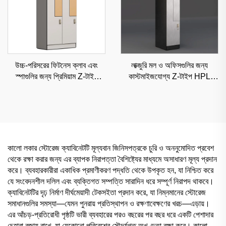
উচ্চ-পরিসরের ফিটনেস ক্লাব এবং
লাক্জুরি মল ও অফিসগুলির জন্য
স্পাগুলির জন্য প্রিমিয়াম Z-টাইপ
কাস্টমাইজযোগ্য Z-টাইপ HPL
HPL লকার, আর্দ্রতা-নিরোধক
লকার, উচ্চ-দৃশ্যমান শ্রেণীবদ্ধ সংরক্ষণ
শ্রেণীবদ্ধ সংরক্ষণ
কালো লকার স্টোরেজ ক্যাবিনেটটি মূল্যবান জিনিসপত্রকে চুরি ও অননুমোদিত প্রবেশ
থেকে রক্ষা করার জন্য এর ব্যাপক নিরাপত্তা বৈশিষ্ট্যের মাধ্যমে অসাধারণ মূল্য প্রদান
করে। ব্যবহারকারীরা একাধিক প্রমাণীকরণ পদ্ধতি থেকে উপকৃত হন, যা নিশ্চিত করে
যে সংবেদনশীল দলিল এবং ব্যক্তিগত সম্পত্তি সারাদিন ধরে সম্পূর্ণ নিরাপদ থাকবে।
ক্যাবিনেটটির দৃঢ় নির্মাণ দীর্ঘমেয়াদী টেকসইতা প্রদান করে, যা নিম্নমানের স্টোরেজ
সমাধানগুলির সমস্যা—যেমন পুনরায় প্রতিস্থাপন ও রক্ষণাবেক্ষণের খরচ—এড়ায়।
এর আঁচড়-প্রতিরোধী পৃষ্ঠটি ভারী ব্যবহারের পরও বছরের পর বছর ধরে একটি পেশাদার
চেহারা বজায় রাখে, যা যেকোনো পরিবেশের সৌন্দর্যগত অখণ্ডতা রক্ষা করে। কালো