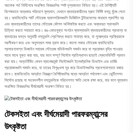
আলোক শর্ত নির্বিশেষে সংরক্ষিত বিষয়গুলির স্পষ্ট দৃশ্যমানতা নিশ্চিত হয়। এই বৈশিষ্ট্যটি
বিশেষভাবে অন্ধকার পরিবেশে মূল্যবান, যেখানে ব্যবহারকারীদের দ্রুত নির্দিষ্ট বস্তু খুঁজে পেতে
হয়। ক্যাবিনেটের স্মার্ট স্টোরেজ অ্যালগরিদমগুলি ডিজিটাল ইন্টারফেসের মাধ্যমে প্রদর্শিত হয়
এবং ব্যবহারকারীদের তাদের স্টোরেজ কৌশল অপ্টিমাইজ করতে এবং অব্যবহৃত স্থানগুলি
চিহ্নিত করতে সহায়তা করে। রঙ-কোডযুক্ত সংগঠন ব্যবস্থাগুলি ব্যবহারকারীদের প্রাধান্য বা
ব্যবহারের ঘনত্ব অনুযায়ী বস্তুগুলি শ্রেণিবদ্ধ করতে সাহায্য করে, যা পুনরুদ্ধার প্রক্রিয়াকে
সরলীকরণ করে এবং অনুসন্ধান সময় হ্রাস করে। কালো লকার স্টোরেজ ক্যাবিনেটের
প্রসারণযোগ্য ডিজাইন সহায়ক স্টোরেজ মডিউলগুলি সমর্থন করে যা প্রয়োজন বৃদ্ধি পাওয়ার
সাথে সাথে যুক্ত করা যায়, যার ফলে সম্পূর্ণ সিস্টেম প্রতিস্থাপন ছাড়াই স্কেলেবিলিটি প্রদান
করা যায়। অন্তর্নির্মিত কেবল ম্যানেজমেন্ট সিস্টেমগুলি ইলেকট্রনিক ডিভাইস এবং চার্জিং
প্রয়োজনগুলি সমর্থন করে, যা তারের বিশৃঙ্খলা দূর করে ডিভাইসগুলির প্রবেশযোগ্যতা বজায়
রাখে। ক্যাবিনেটের আর্দ্রতা নিয়ন্ত্রণ বৈশিষ্ট্যগুলির মধ্যে আর্দ্রতা পর্যবেক্ষণ এবং ভেন্টিলেশন
সিস্টেম রয়েছে যা সংবেদনশীল বস্তুগুলিকে পরিবেশগত ক্ষতি থেকে রক্ষা করে, যার ফলে মূল্যবান
সংরক্ষিত বিষয়গুলির দীর্ঘমেয়াদী সংরক্ষণ নিশ্চিত হয়।
টেকসইতা এবং দীর্ঘমেয়াদী পারফরম্যান্সের
উৎকৃষ্টতা