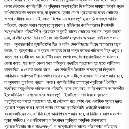
লকার স্টোরেজ ক্যাবিনেটটি এর বুদ্ধিমান অভ্যন্তরীণ ডিজাইনের মাধ্যমে উৎকৃষ্ট স্থান
অপ্টিমাইজেশন প্রদান করে, যা ন্যূনতম ফ্লোর স্পেস প্রয়োজনের মধ্যে স্টোরেজ
ক্ষমতা সর্বাধিক করে। এই দক্ষতা বিশেষভাবে গুরুত্বপূর্ণ হয়ে ওঠে জনবহুল অফিস
পরিবেশে, যেখানে স্থান অত্যন্ত মূল্যবান। মডিউলার কনফিগারেশন সিস্টেমটি
সংস্থাগুলিকে পরিবর্তনশীল প্রয়োজন অনুযায়ী তাদের স্টোরেজ সমাধান স্কেল করতে
দেয়, যা ঐতিহ্যগত স্থির স্টোরেজ সিস্টেমগুলির তুলনায় অত্যন্ত নমনীয়তা প্রদান
করে। ব্যবহারকারীরা ক্যাবিনেটের হিঞ্জ ও লকিং মেকানিজমের নিঃশব্দ অপারেশন পছন্দ
করেন, যা গ্রন্থাগার ও অধ্যয়ন ক্ষেত্রের মতো শান্ত কাজের পরিবেশে বিঘ্ন এড়ায়।
কালো লকার স্টোরেজ ক্যাবিনেটটির সহজ রক্ষণাবেক্ষণের প্রয়োজনীয়তা পরিচালনার
বোঝা কমায়, যার জন্য কেবল সরল পরিষ্কার পদ্ধতির প্রয়োজন হয় যাতে অপ্টিমাল
কার্যকারিতা ও চেহারা বজায় থাকে। এর সার্বজনীন ডিজাইন সামঞ্জস্যতা বিদ্যমান
ফার্নিচার ও স্থাপত্য উপাদানগুলির সাথে সহজে একীভূত হওয়ার নিশ্চয়তা প্রদান করে,
যা ব্যয়বহুল পুনর্নকশা প্রকল্প এড়ায়। ক্যাবিনেটটির তাপমাত্রা-প্রতিরোধী বৈশিষ্ট্য
সংরক্ষিত বস্তুগুলিকে পরিবেশগত পরিবর্তন থেকে রক্ষা করে, যা বিশেষভাবে সংবেদনশীল
ইলেকট্রনিক্স ও দলিলের জন্য গুরুত্বপূর্ণ। ইনস্টলেশন প্রক্রিয়ায় ন্যূনতম
প্রযুক্তিগত দক্ষতা প্রয়োজন হয়, যা সেটআপ খরচ কমায় এবং একাধিক স্থানে দ্রুত
প্রয়োগ সম্ভব করে। কালো লকার স্টোরেজ ক্যাবিনেটটির ওয়ারেন্টি কভারেজ
ব্যবহারকারীদের তাদের বিনিয়োগে আত্মবিশ্বাস প্রদান করে, যা নির্মাতার ব্যাপক সমর্থন
দ্বারা সমর্থিত। এর পরিবেশবান্ধব উৎপাদন প্রক্রিয়া আধুনিক টেকসইতার
প্রয়োজনীয়তার সাথে সামঞ্জস্যপূর্ণ, যা সংস্থাগুলিকে তাদের পরিবেশগত দায়িত্বের