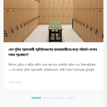
কেন সুবিধা প্রদানকারী প্রতিষ্ঠানগুলোর ব্যবহারকারীদের জন্য পরিবর্তন কক্ষের
লকার প্রয়োজন?
ফিটনেস সেন্টার ও ক্রীড়া জটিল থেকে শুরু করে কর্পোরেট অফিস এবং শিক্ষাপ্রতিষ্ঠান
—এই সমস্ত সুবিধা প্রদানকারী প্রতিষ্ঠানগুলো একটি সাধারণ চ্যালেঞ্জের মুখোমুখি
হয়: তাদের সাইটে উপস্থিত থাকাকালীন ব্যবহারকারীদের জন্য নিরাপদ, সুসংগঠিত এবং
স্বাস্থ্যসম্মত সংরক্ষণ সমাধান প্রদান করা। এই প্রশ্নটি...
আরও দেখুন